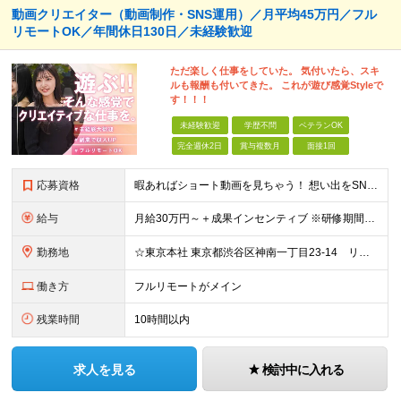
動画クリエイター（動画制作・SNS運用）／月平均45万円／フル
リモートOK／年間休日130日／未経験歓迎
ただ楽しく仕事をしていた。 気付いたら、スキ
ルも報酬も付いてきた。 これが遊び感覚Styleで
す！！！
未経験歓迎
学歴不問
ベテランOK
完全週休2日
賞与複数月
面接1回
応募資格
暇あればショート動画を見ちゃう！ 想い出をSNSにアップしちゃう！ 【そんな方が活躍できる会社です！！】 ＝＝＝ 今 の 仕 事 を 続 け て い て も 何 者 に も な れ な い 。
給与
月給30万円～＋成果インセンティブ ※研修期間6カ月間
勤務地
☆東京本社 東京都渋谷区神南一丁目23-14 リージャス渋谷公園通り7F ☆新宿支社 東京都新宿区西新宿3-7-1 新宿パークタワー N棟30F ☆池袋支社 東京都豊島区南池袋1-16-15 ダイ
働き方
フルリモートがメイン
残業時間
10時間以内
求人を見る
検討中に入れる