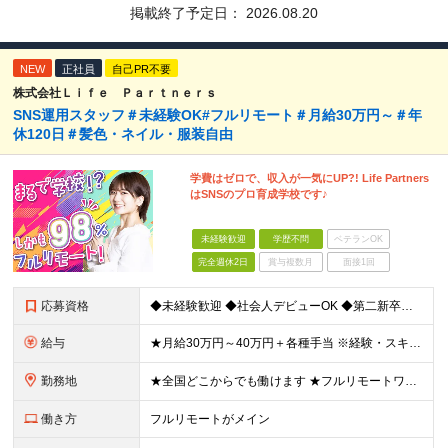
掲載終了予定日：
2026.08.20
NEW
正社員
自己PR不要
株式会社Ｌｉｆｅ Ｐａｒｔｎｅｒｓ
SNS運用スタッフ＃未経験OK#フルリモート＃月給30万円～＃年
休120日＃髪色・ネイル・服装自由
学費はゼロで、収入が一気にUP?! Life Partners
はSNSのプロ育成学校です♪
未経験歓迎
学歴不問
ベテランOK
完全週休2日
賞与複数月
面接1回
応募資格
◆未経験歓迎 ◆社会人デビューOK ◆第二新卒も歓迎 ◆学歴不問 ………………‥・*.+ 応募時に特別なスキルや経験は必要ありません。 正社員経験がない方も歓迎します！ +.*・‥……………… L
給与
★月給30万円～40万円＋各種手当 ※経験・スキルを考慮して金額を決定します ※上記月給は固定残業代（20時間分／3万2000円～）を含む ※超過分は別途支給します ★試用期間：7ヶ月間あり（待遇に
勤務地
★全国どこからでも働けます ★フルリモートワークが可能 ★希望に100％応じます！ ■所属は横浜本社となります。 神奈川県横浜市中区長者町2-6-3 テクノサイシング長者町ビル7F ※(変更の範囲)
働き方
フルリモートがメイン