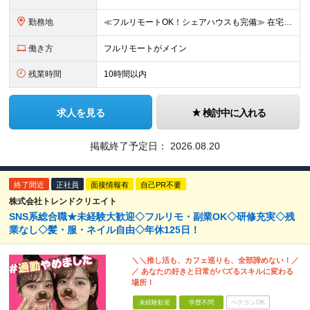
勤務地
≪フルリモートOK！シェアハウスも完備≫ 在宅勤務(通勤不要)、または希望により一都三県・大阪・名古屋・福岡を中心とした全国の各プロジェクト先での勤務となります。 ※直行直帰OK ★勤務エリアはご希望
働き方
フルリモートがメイン
残業時間
10時間以内
求人を見る
検討中に入れる
掲載終了予定日：
2026.08.20
終了間近
正社員
面接情報有
自己PR不要
株式会社トレンドクリエイト
SNS系総合職★未経験大歓迎◇フルリモ・副業OK◇研修充実◇残
業なし◇髪・服・ネイル自由◇年休125日！
＼＼推し活も、カフェ巡りも、全部諦めない！／
／ あなたの好きと日常がバズるスキルに変わる
場所！
未経験歓迎
学歴不問
ベテランOK