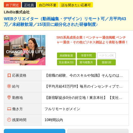
終了間近
正社員
自己PR不要
話を聞きたい応募可
LifeBiz株式会社
WEBクリエイター（動画編集・デザイン）リモート可／月平均43
万／未経験歓迎／15項目に細分化された研修制度♪
SNS系高成長企業！ベンチャー通信掲載 ベンチ
ャー通信・その他ビジネス雑誌より表彰を獲得！
未経験歓迎
学歴不問
ベテランOK
完全週休2日
賞与複数月
面接1回
応募資格
【前職の経験、今のスキルや知識】そんなのはどうでも良い！ 挑戦する人を歓迎し、人生の選択肢を増やせる会社です。 ／ 挑戦する者を応援する会社 ーChallenge Yourselfー ＼ ＃未経
給与
【平均月給43万円!!!】毎月のインセンティブで報酬アップ！ 月給32万円＋賞与＋インセンティブ賞与 === ※研修期間中の給与 〇経験者（マーケティング・営業・対人業務経験者） ＞月給27万
勤務地
【新宿駅徒歩0分の好立地！東京本社】 【支社：東京・大阪・名古屋・福岡】で募集！ ※転勤なし！ ★東京本社 東京都新宿区新宿4-1-6 JR新宿ミライナタワー18F ★虎ノ門支社 東京都港区虎ノ門
働き方
フルリモートがメイン
残業時間
10時間以内