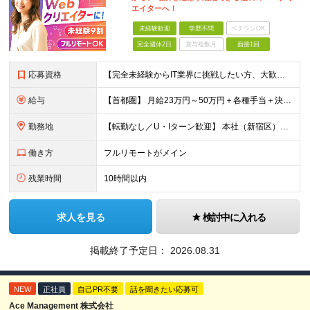
エイターへ！
未経験歓迎
学歴不問
ベテランOK
完全週休2日
賞与複数月
面接1回
応募資格
【完全未経験からIT業界に挑戦したい方、大歓迎！】 ●応募年齢制限：34歳まで（若年層の長期キャリア形成を図るため） ★学歴不問・転職回数不問 ★第二新卒・社会人デビューOK 【こんな方を求めていま
給与
【首都圏】 月給23万円～50万円＋各種手当＋決算賞与 【大阪】 月給22万円～50万円＋各種手当＋決算賞与 【愛知】 月給21.5万円～50万円＋各種手当＋決算賞与 【福岡・宮城】 月給20万
勤務地
【転勤なし／U・Iターン歓迎】 本社（新宿区）、大阪支店、名古屋支店または東京都・神奈川県・千葉県・埼玉県・愛知県・大阪府・福岡県をはじめ、全国のプロジェクト先 ※ご希望を最大限考慮して配属先を決定
働き方
フルリモートがメイン
残業時間
10時間以内
求人を見る
検討中に入れる
掲載終了予定日：
2026.08.31
NEW
正社員
自己PR不要
話を聞きたい応募可
Ace Management 株式会社