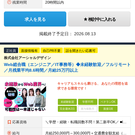
残業時間
20時間以内
求人を見る
検討中に入れる
掲載終了予定日：
2026.08.13
正社員
面接情報有
自己PR不要
話を聞きたい応募可
株式会社アーシャルデザイン
Web総合職（エンジニア／IT事務等）◆未経験歓迎／フルリモート
／月残業平均8.6時間／月給25万円以上
キャリアもスキルも磨ける、 あなたの理想を追
求できる環境です！
未経験歓迎
学歴不問
ベテランOK
完全週休2日
賞与複数月
面接1回
応募資格
＼学歴・経験・転職回数不問！第二新卒OK／ ■IT・Web業界の仕事に興味がある方 ■将来を見据えて手に職をつけたい方 ★20～30代が活躍中！同年代の仲間と一緒に働きたいという方にもピッタリです ★
給与
⽉給250,000円～300,000円＋交通費全額⽀給（正社員登⽤後︓昇給年4回） ※給与は経験・スキルなどを考慮の上、最終決定いたします ※上記額にはみなし残業代(⽉14時間分、2万4,648円分