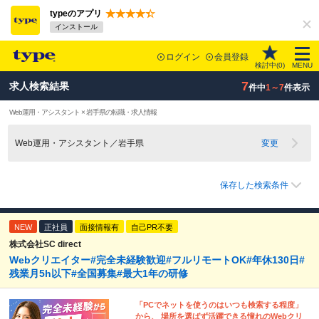
typeのアプリ
インストール
ログイン
会員登録
検討中(
0
)
MENU
7
求人検索結果
件中
1～7
件表示
Web運用・アシスタント × 岩手県の転職・求人情報
Web運用・アシスタント／岩手県
変更
保存した検索条件
NEW
正社員
面接情報有
自己PR不要
株式会社SC direct
Webクリエイター#完全未経験歓迎#フルリモートOK#年休130日#
残業月5h以下#全国募集#最大1年の研修
「PCでネットを使うのはいつも検索する程度」
から、 場所を選ばず活躍できる憧れのWebクリ