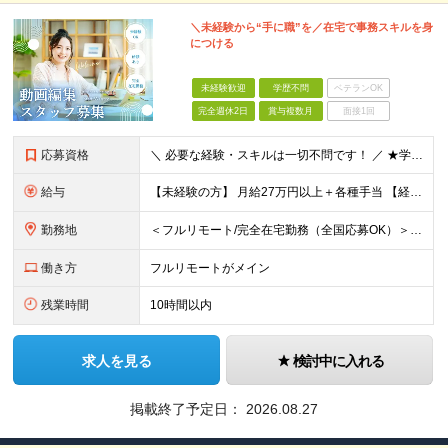
＼未経験から“手に職”を／在宅で事務スキルを身
につける
未経験歓迎
学歴不問
ベテランOK
完全週休2日
賞与複数月
面接1回
応募資格
＼ 必要な経験・スキルは一切不問です！ ／ ★学歴・職歴はまったく気にしません！ ★正社員デビューの方、第二新卒の方も大歓迎です！
給与
【未経験の方】 月給27万円以上＋各種手当 【経験3年以上の方】 月給30万円以上＋各種手当 ※経験・スキル・年齢を考慮の上、決定します ※試用期間中（2〜3ヶ月）も同条件 ※残業代は全額別途支給
勤務地
＜フルリモート/完全在宅勤務（全国応募OK）＞ ★自宅/カフェなど、あなたが働きやすい場所で働けます ★転居を伴う転勤はありません ★全国47都道府県どこからでも応募OK ■本社 東京都新宿区山吹町
働き方
フルリモートがメイン
残業時間
10時間以内
求人を見る
検討中に入れる
掲載終了予定日：
2026.08.27