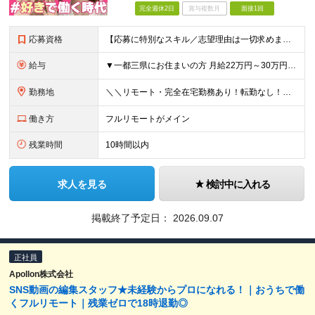
完全週休2日
賞与複数月
面接1回
応募資格
【応募に特別なスキル／志望理由は一切求めません！】 学歴不問／職種・業種未経験歓迎／面接は1回のみ！ ＼＼10名以上の仲間を大募集！／／ 未経験・第二新卒・初めての正社員も大歓迎！ 「旅行が好き！
給与
▼一都三県にお住まいの方 月給22万円～30万円+インセンティブ ※経験・能力を考慮して決定。経験がある場合は、スキルに応じた月給額でスタートします。 ※上記には固定残業代（10時間分／15,000円
勤務地
＼＼リモート・完全在宅勤務あり！転勤なし！／／ ★47都道府県の好きな地域で働けます◎ ★本社は渋谷駅徒歩5分の好立地です！ □リモート・フルリモートも選択可能です！ └将来的には「お気に入りのカフ
働き方
フルリモートがメイン
残業時間
10時間以内
求人を見る
検討中に入れる
掲載終了予定日：
2026.09.07
正社員
Apollon株式会社
SNS動画の編集スタッフ★未経験からプロになれる！｜おうちで働
くフルリモート｜残業ゼロで18時退勤◎