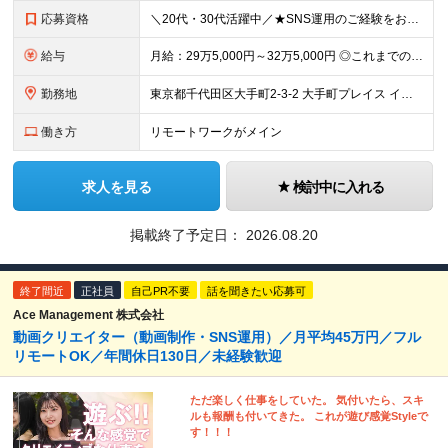
応募資格
＼20代・30代活躍中／★SNS運用のご経験をお持ちの方は必見！あなたの挑戦を当社は歓迎します！ 【必須条件】 ◎公式SNS（X、Instagram、TikTok、YouTubeなど）の運用経験があ
給与
月給：29万5,000円～32万5,000円 ◎これまでの経験と能力を考慮の上、決定します！ ☆明確な評価制度とキャリア形成 当社では個人の頑張りを反映する明確な評価制度を設けています。将来にわた
勤務地
東京都千代田区大手町2-3-2 大手町プレイス イーストタワー6階
働き方
リモートワークがメイン
求人を見る
検討中に入れる
掲載終了予定日：
2026.08.20
終了間近
正社員
自己PR不要
話を聞きたい応募可
Ace Management 株式会社
動画クリエイター（動画制作・SNS運用）／月平均45万円／フル
リモートOK／年間休日130日／未経験歓迎
ただ楽しく仕事をしていた。 気付いたら、スキ
ルも報酬も付いてきた。 これが遊び感覚Styleで
す！！！