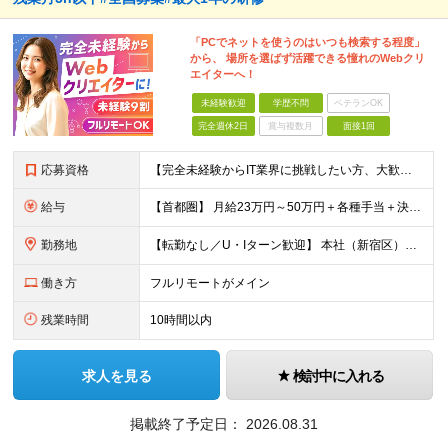
「PCでネットを使うのはいつも検索する程度」
から、 場所を選ばず活躍できる憧れのWebクリ
エイターへ！
未経験歓迎
学歴不問
ベテランOK
完全週休2日
賞与複数月
面接1回
応募資格
【完全未経験からIT業界に挑戦したい方、大歓迎！】 ●応募年齢制限：34歳まで（若年層の長期キャリア形成を図るため） ★学歴不問・転職回数不問 ★第二新卒・社会人デビューOK 【こんな方を求めていま
給与
【首都圏】 月給23万円～50万円＋各種手当＋決算賞与 【大阪】 月給22万円～50万円＋各種手当＋決算賞与 【愛知】 月給21.5万円～50万円＋各種手当＋決算賞与 【福岡・宮城】 月給20万
勤務地
【転勤なし／U・Iターン歓迎】 本社（新宿区）、大阪支店、名古屋支店または東京都・神奈川県・千葉県・埼玉県・愛知県・大阪府・福岡県をはじめ、全国のプロジェクト先 ※ご希望を最大限考慮して配属先を決定
働き方
フルリモートがメイン
残業時間
10時間以内
求人を見る
検討中に入れる
掲載終了予定日：
2026.08.31