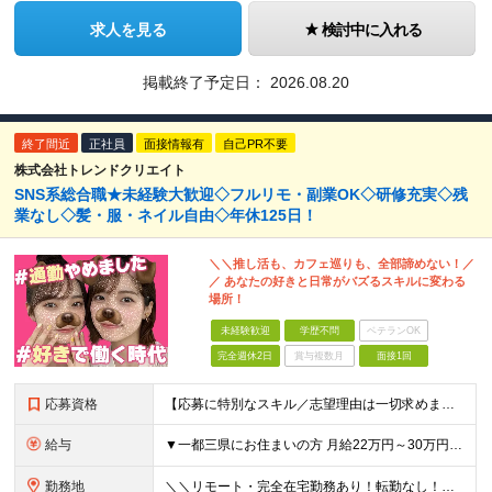
求人を見る
検討中に入れる
掲載終了予定日：
2026.08.20
終了間近
正社員
面接情報有
自己PR不要
株式会社トレンドクリエイト
SNS系総合職★未経験大歓迎◇フルリモ・副業OK◇研修充実◇残
業なし◇髪・服・ネイル自由◇年休125日！
＼＼推し活も、カフェ巡りも、全部諦めない！／
／ あなたの好きと日常がバズるスキルに変わる
場所！
未経験歓迎
学歴不問
ベテランOK
完全週休2日
賞与複数月
面接1回
応募資格
【応募に特別なスキル／志望理由は一切求めません！】 学歴不問／職種・業種未経験歓迎／面接は1回のみ！ ＼＼10名以上の仲間を大募集！／／ 未経験・第二新卒・初めての正社員も大歓迎！ 「旅行が好き！
給与
▼一都三県にお住まいの方 月給22万円～30万円+インセンティブ ※経験・能力を考慮して決定。経験がある場合は、スキルに応じた月給額でスタートします。 ※上記には固定残業代（10時間分／15,000円
勤務地
＼＼リモート・完全在宅勤務あり！転勤なし！／／ ★47都道府県の好きな地域で働けます◎ ★本社は渋谷駅徒歩5分の好立地です！ □リモート・フルリモートも選択可能です！ └将来的には「お気に入りのカフ