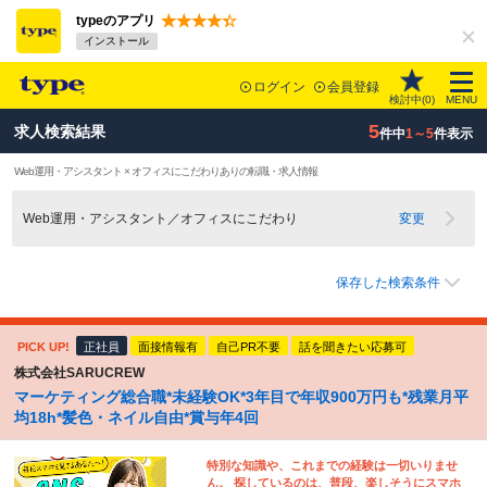
typeのアプリ
インストール
ログイン
会員登録
検討中(
0
)
MENU
5
求人検索結果
件中
1～5
件表示
Web運用・アシスタント × オフィスにこだわりありの転職・求人情報
Web運用・アシスタント／オフィスにこだわり
変更
保存した検索条件
PICK UP!
正社員
面接情報有
自己PR不要
話を聞きたい応募可
株式会社SARUCREW
マーケティング総合職*未経験OK*3年目で年収900万円も*残業月平
均18h*髪色・ネイル自由*賞与年4回
特別な知識や、これまでの経験は一切いりませ
ん。 探しているのは、普段、楽しそうにスマホ