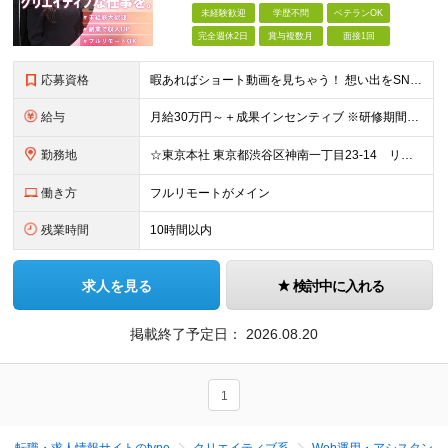
未経験歓迎
学歴不問
ベテランOK
完全週休2日
賞与複数月
面接1回
応募資格
暇あればショート動画を見ちゃう！ 想い出をSNSにアップしちゃう！ 【そんな方が活躍できる会社です！！】 ＝＝＝ 今 の 仕 事 を 続 け て い て も 何 者 に も な れ な い 。
給与
月給30万円～＋成果インセンティブ ※研修期間6カ月間
勤務地
☆東京本社 東京都渋谷区神南一丁目23-14 リージャス渋谷公園通り7F ☆新宿支社 東京都新宿区西新宿3-7-1 新宿パークタワー N棟30F ☆池袋支社 東京都豊島区南池袋1-16-15 ダイ
働き方
フルリモートがメイン
残業時間
10時間以内
求人を見る
検討中に入れる
掲載終了予定日：
2026.08.20
1