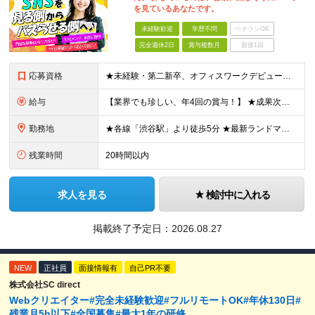
を見ているあなたです。
未経験歓迎
学歴不問
ベテランOK
完全週休2日
賞与複数月
面接1回
応募資格
★未経験・第二新卒、オフィスワークデビュー大歓迎 ★平均年齢は28.6歳！ ★20代の若手メンバーが中心になって活躍している職場です！ ●学歴不問 ※35歳以下の方（若年層の長期キャリア形成） ★こ
給与
【業界でも珍しい、年4回の賞与！】 ★成果次第でスピード昇給可 →20代で年収700万〜900万超も！ ■未経験：月給26〜30万円＋賞与年4回（業績による）＋各種手当 ※経験・スキルを考慮して決定
勤務地
★各線「渋谷駅」より徒歩5分 ★最新ランドマークオフィスです！ ★転勤はありません 【本社】 東京都渋谷区道玄坂2-25-12 道玄坂通 dogenzaka-dori 5階 ※(変更の範囲)上記を除
残業時間
20時間以内
求人を見る
検討中に入れる
掲載終了予定日：
2026.08.27
NEW
正社員
面接情報有
自己PR不要
株式会社SC direct
Webクリエイター#完全未経験歓迎#フルリモートOK#年休130日#
残業月5h以下#全国募集#最大1年の研修