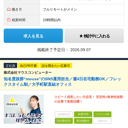
働き方
フルリモートがメイン
残業時間
10時間以内
求人を見る
検討中に入れる
掲載終了予定日：
2026.09.07
正社員
自己PR不要
話を聞きたい応募可
株式会社マウスコンピューター
知名度抜群“mouse”のSNS運用担当／週4日在宅勤務OK／フレッ
クスタイム制／大手町駅直結オフィス
スピード成長したい方必見！ 安定性×将来性抜群
の企業で長期活躍！
未経験歓迎
学歴不問
ベテランOK
完全週休2日
賞与複数月
面接1回