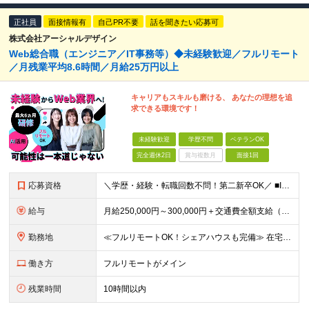
正社員
面接情報有
自己PR不要
話を聞きたい応募可
株式会社アーシャルデザイン
Web総合職（エンジニア／IT事務等）◆未経験歓迎／フルリモート
／月残業平均8.6時間／月給25万円以上
キャリアもスキルも磨ける、 あなたの理想を追
求できる環境です！
未経験歓迎
学歴不問
ベテランOK
完全週休2日
賞与複数月
面接1回
応募資格
＼学歴・経験・転職回数不問！第二新卒OK／ ■IT・Web業界の仕事に興味がある方 ■将来を見据えて手に職をつけたい方 ★20～30代が活躍中！同年代の仲間と一緒に働きたいという方にもピッタリです ★
給与
⽉給250,000円～300,000円＋交通費全額⽀給（正社員登⽤後︓昇給年4回） ※給与は経験・スキルなどを考慮の上、最終決定いたします ※上記額にはみなし残業代(⽉14時間分、2万4,648円分
勤務地
≪フルリモートOK！シェアハウスも完備≫ 在宅勤務(通勤不要)、または希望により一都三県・大阪・名古屋・福岡を中心とした全国の各プロジェクト先での勤務となります。 ※直行直帰OK ★勤務エリアはご希望
働き方
フルリモートがメイン
残業時間
10時間以内