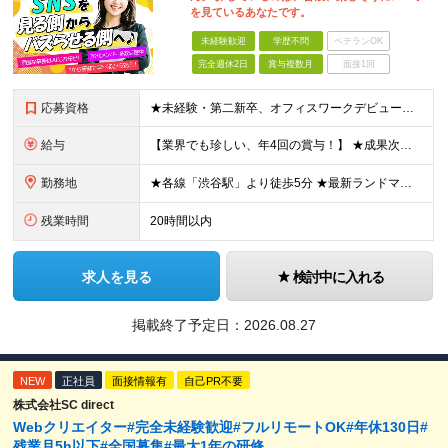
を見ているあなたです。
未経験歓迎
学歴不問
ベテランOK
完全週休2日
賞与複数月
面接1回
応募資格
★未経験・第二新卒、オフィスワークデビュー大歓迎 ★平均年齢は28.6歳！ ★20代の若手メンバーが中心になって活躍している職場です！ ●学歴不問 ※35歳以下の方（若年層の長期キャリア形成） ★こ
給与
【業界でも珍しい、年4回の賞与！】 ★成果次第でスピード昇給可 →20代で年収700万〜900万超も！ ■未経験：月給26〜30万円＋賞与年4回（業績による）＋各種手当 ※経験・スキルを考慮して決定
勤務地
★各線「渋谷駅」より徒歩5分 ★最新ランドマークオフィスです！ ★転勤はありません 【本社】 東京都渋谷区道玄坂2-25-12 道玄坂通 dogenzaka-dori 5階 ※(変更の範囲)上記を除
残業時間
20時間以内
求人を見る
検討中に入れる
掲載終了予定日：
2026.08.27
NEW
正社員
面接情報有
自己PR不要
株式会社SC direct
Webクリエイター#完全未経験歓迎#フルリモートOK#年休130日#
残業月5h以下#全国募集#最大1年の研修