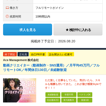
働き方
フルリモートがメイン
残業時間
10時間以内
求人を見る
検討中に入れる
掲載終了予定日：
2026.08.20
終了間近
正社員
自己PR不要
話を聞きたい応募可
Ace Management 株式会社
動画クリエイター（動画制作・SNS運用）／月平均45万円／フル
リモートOK／年間休日130日／未経験歓迎
ただ楽しく仕事をしていた。 気付いたら、スキ
ルも報酬も付いてきた。 これが遊び感覚Styleで
す！！！
未経験歓迎
学歴不問
ベテランOK
完全週休2日
賞与複数月
面接1回