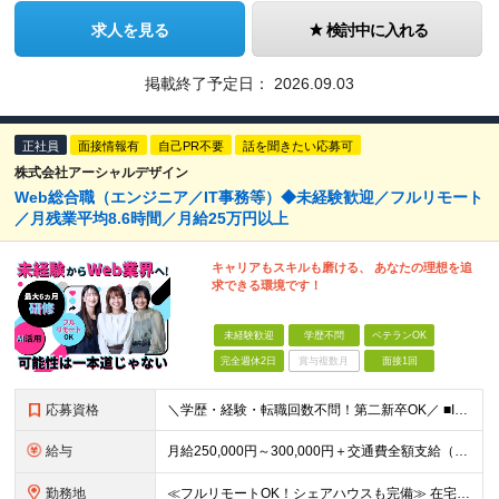
求人を見る
検討中に入れる
掲載終了予定日：
2026.09.03
正社員
面接情報有
自己PR不要
話を聞きたい応募可
株式会社アーシャルデザイン
Web総合職（エンジニア／IT事務等）◆未経験歓迎／フルリモート
／月残業平均8.6時間／月給25万円以上
キャリアもスキルも磨ける、 あなたの理想を追
求できる環境です！
未経験歓迎
学歴不問
ベテランOK
完全週休2日
賞与複数月
面接1回
応募資格
＼学歴・経験・転職回数不問！第二新卒OK／ ■IT・Web業界の仕事に興味がある方 ■将来を見据えて手に職をつけたい方 ★20～30代が活躍中！同年代の仲間と一緒に働きたいという方にもピッタリです ★
給与
⽉給250,000円～300,000円＋交通費全額⽀給（正社員登⽤後︓昇給年4回） ※給与は経験・スキルなどを考慮の上、最終決定いたします ※上記額にはみなし残業代(⽉14時間分、2万4,648円分
勤務地
≪フルリモートOK！シェアハウスも完備≫ 在宅勤務(通勤不要)、または希望により一都三県・大阪・名古屋・福岡を中心とした全国の各プロジェクト先での勤務となります。 ※直行直帰OK ★勤務エリアはご希望