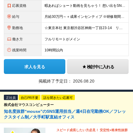
応募資格
暇あればショート動画を見ちゃう！ 想い出をSNSにアップしちゃう！ 【そんな方が活躍できる会社です！！】 ＝＝＝ 今 の 仕 事 を 続 け て い て も 何 者 に も な れ な い 。
給与
月給30万円～＋成果インセンティブ ※研修期間6カ月間
勤務地
☆東京本社 東京都渋谷区神南一丁目23-14 リージャス渋谷公園通り7F ☆新宿支社 東京都新宿区西新宿3-7-1 新宿パークタワー N棟30F ☆池袋支社 東京都豊島区南池袋1-16-15 ダイ
働き方
フルリモートがメイン
残業時間
10時間以内
求人を見る
検討中に入れる
掲載終了予定日：
2026.08.20
正社員
自己PR不要
話を聞きたい応募可
株式会社マウスコンピューター
知名度抜群“mouse”のSNS運用担当／週4日在宅勤務OK／フレッ
クスタイム制／大手町駅直結オフィス
スピード成長したい方必見！ 安定性×将来性抜群