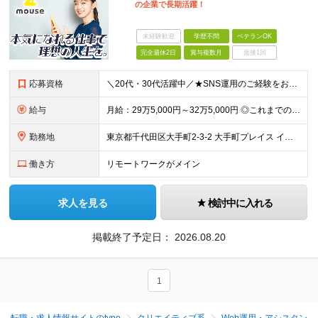
の企業で長期活躍！
未経験歓迎
学歴不問
ベテランOK
完全週休2日
賞与複数月
面接1回
応募資格
＼20代・30代活躍中／★SNS運用のご経験をお持ちの方は必見！あなたの挑戦を当社は歓迎します！ 【必須条件】 ◎公式SNS（X、Instagram、TikTok、YouTubeなど）の運用経験があ
給与
月給：29万5,000円～32万5,000円 ◎これまでの経験と能力を考慮の上、決定します！ ☆明確な評価制度とキャリア形成 当社では個人の頑張りを反映する明確な評価制度を設けています。将来にわた
勤務地
東京都千代田区大手町2-3-2 大手町プレイス イーストタワー6階
働き方
リモートワークがメイン
求人を見る
検討中に入れる
掲載終了予定日：
2026.08.20
1