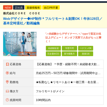
NEW
正社員
面接情報有
自己PR不要
株式会社ＣＯＲＥ ＣＯＤＥ
Webデザイナー◆HP制作＊フルリモート＆副業OK！年休128日／
基本定時退社／動画編集
°.⋆未経験からデザイナーへ ⋆.° typeで直近10名
以上デビュー！ オンオフ充実で人生がもっと輝
く！
未経験歓迎
学歴不問
ベテランOK
完全週休2日
賞与複数月
面接1回
応募資格
【応募資格】 ＊学歴・経験不問！未経験者大歓迎＊ ◆未経験からWebクリエイターとして働いてみたい方 ◆第二新卒・ブランクのある方も大歓迎！ ★学歴・知識・経験は一切問いません！ ★面接は「ポート
給与
月給25万円～50万円 研修期間中・試用期間中は給与が異なります。 >>研修期間中（入社6ヶ月後）の給与 一律：月給21万円～50万円 >>試用期間中（6ヶ月）の給与 関東：月給21万円～ 関西
勤務地
★転勤なし★リモートあり★一都三県・名古屋・関西・九州 ◎案件によって ┗完全在宅勤務（フルリモート）も可能！ ┗希望に応じて幅広い働き方やプランが選べます！ ◆本社または一都三県 （東京都・
働き方
フルリモートがメイン
残業時間
10時間以内