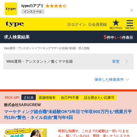
typeのアプリ
インストール
ログイン
会員登録
検討中(
0
)
MENU
5
求人検索結果
件中
1～5
件表示
Web運用・アシスタント × ワーキングマザーが在籍の転職・求人情報
Web運用・アシスタント／働くママ在籍
変更
保存した検索条件
PICK UP!
正社員
面接情報有
自己PR不要
話を聞きたい応募可
株式会社SARUCREW
マーケティング総合職*未経験OK*3年目で年収900万円も*残業月平
均18h*髪色・ネイル自由*賞与年4回
特別な知識や、これまでの経験は一切いりませ
ん。 探しているのは、普段、楽しそうにスマホ