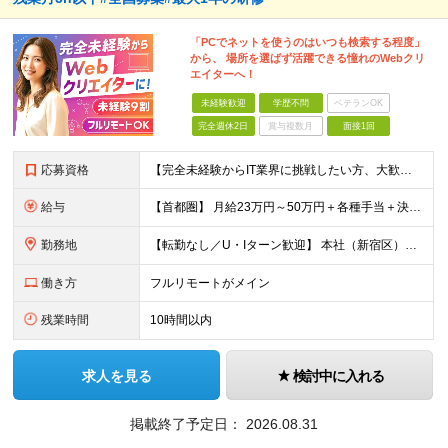
「PCでネットを使うのはいつも検索する程度」
から、 場所を選ばず活躍できる憧れのWebクリ
エイターへ！
未経験歓迎
学歴不問
ベテランOK
完全週休2日
賞与複数月
面接1回
応募資格
【完全未経験からIT業界に挑戦したい方、大歓迎！】 ●応募年齢制限：34歳まで（若年層の長期キャリア形成を図るため） ★学歴不問・転職回数不問 ★第二新卒・社会人デビューOK 【こんな方を求めていま
給与
【首都圏】 月給23万円～50万円＋各種手当＋決算賞与 【大阪】 月給22万円～50万円＋各種手当＋決算賞与 【愛知】 月給21.5万円～50万円＋各種手当＋決算賞与 【福岡・宮城】 月給20万
勤務地
【転勤なし／U・Iターン歓迎】 本社（新宿区）、大阪支店、名古屋支店または東京都・神奈川県・千葉県・埼玉県・愛知県・大阪府・福岡県をはじめ、全国のプロジェクト先 ※ご希望を最大限考慮して配属先を決定
働き方
フルリモートがメイン
残業時間
10時間以内
求人を見る
検討中に入れる
掲載終了予定日：
2026.08.31