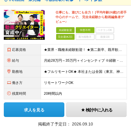
仕事にも、遊びにも全力！ [平均年齢24歳]の若手
中心のチームで、 完全未経験から動画編集者デ
ビュー♪
未経験歓迎
学歴不問
ベテランOK
完全週休2日
賞与複数月
面接1回
応募資格
★業界・職種未経験歓迎！ ★第二新卒、既卒歓迎！ ★社会人未経験歓迎！ ■こんな方におススメ！ ―――――――――― ◎動画編集に興味がある方 ◎SNSやYouTubeをよく見る・好きな方 ◎クリ
給与
月給28万円～35万円＋インセンティブ ※経験・スキルなどを考慮のうえ、決定します。 ※時間外手当は別途全額支給します。 ＼目標＋αで1本担当するごとに5000円！／ ひと月の目標本数以上の動画
勤務地
★フルリモートOK★ 本社または全国（東京、神奈川、千葉、埼玉、大阪）にあるオフィスの利用も可能です！ ＜本社住所＞ 東京都豊島区南池袋1-16-15リージャス5階 ＜大阪支社＞ 大阪府大阪市北区
働き方
リモートワークOK
残業時間
20時間以内
求人を見る
検討中に入れる
掲載終了予定日：
2026.09.10