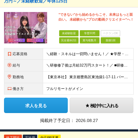
万円～／未経験歓迎／年休125日
"できない"から始めるからこそ、未来はもっと面
白い。 未経験から"プロの動画クリエイター"へ！
未経験歓迎
学歴不問
ベテランOK
完全週休2日
賞与複数月
面接1回
応募資格
＼経験・スキルは一切問いません！／ ★学歴・職歴不問 ★未経験・第二新卒歓迎！ ★正社員デビューも応援します！
給与
＼研修修了後は月給32万円スタート！／ ■研修修了後 月給32万円＋賞与＋インセンティブ賞与 ※残業代は別途支給 ▽研修期間（6カ月）▽ 【経験者】 （営業・接客・マーケティングなどの経験をお持
勤務地
【東京本社】 東京都豊島区東池袋1-17-11 パークハイツ池袋
働き方
フルリモートがメイン
求人を見る
検討中に入れる
掲載終了予定日：
2026.08.27
終了間近
正社員
自己PR不要