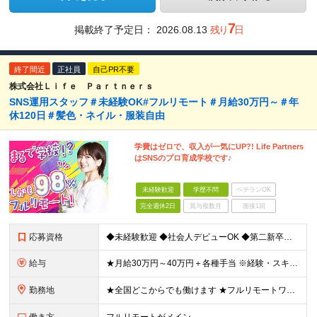
7
掲載終了予定日：
2026.08.13
残り
日
終了間近
正社員
自己PR不要
株式会社Ｌｉｆｅ Ｐａｒｔｎｅｒｓ
SNS運用スタッフ＃未経験OK#フルリモート＃月給30万円～＃年
休120日＃髪色・ネイル・服装自由
学費はゼロで、収入が一気にUP?! Life Partners
はSNSのプロ育成学校です♪
未経験歓迎
学歴不問
ベテランOK
完全週休2日
賞与複数月
面接1回
応募資格
◆未経験歓迎 ◆社会人デビューOK ◆第二新卒も歓迎 ◆学歴不問 ………………‥・*.+ 応募時に特別なスキルや経験は必要ありません。 正社員経験がない方も歓迎します！ +.*・‥……………… L
給与
★月給30万円～40万円＋各種手当 ※経験・スキルを考慮して金額を決定します ※上記月給は固定残業代（20時間分／3万2000円～）を含む ※超過分は別途支給します ★試用期間：7ヶ月間あり（待遇に
勤務地
★全国どこからでも働けます ★フルリモートワークが可能 ★希望に100％応じます！ ■所属は横浜本社となります。 神奈川県横浜市中区長者町2-6-3 テクノサイシング長者町ビル7F ※(変更の範囲)