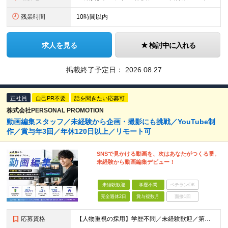
残業時間
10時間以内
求人を見る
検討中に入れる
掲載終了予定日：
2026.08.27
正社員
自己PR不要
話を聞きたい応募可
株式会社PERSONAL PROMOTION
動画編集スタッフ／未経験から企画・撮影にも挑戦／YouTube制
作／賞与年3回／年休120日以上／リモート可
SNSで見かける動画を、次はあなたがつくる番。
未経験から動画編集デビュー！
未経験歓迎
学歴不問
ベテランOK
完全週休2日
賞与複数月
面接1回
応募資格
【人物重視の採用】学歴不問／未経験歓迎／第二新卒歓迎 「動画編集を仕事にしてみたい！」 「YouTubeやTikTokが好き！」 「クリエイティブな仕事に挑戦したい！」 そんな想いがあれば、経験や