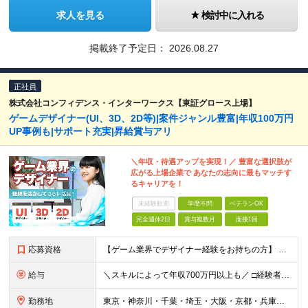
求人を見る
検討中に入れる
掲載終了予定日：
2026.08.27
正社員
株式会社コンフィデンス・インターワークス【東証グロース上場】
ゲームデザイナー(UI、3D、2D等)|案件ジャンル豊富|年収100万円
UP事例も|サポート充実|昇給賞与アリ
＼年収・待遇アップを実現！／ 豊富な選択肢が
広がる上場企業で あなたの志向に最もマッチす
るキャリアを！
未経験歓迎
学歴不問
ベテランOK
完全週休2日
賞与複数月
面接1回
応募資格
【ゲーム業界でデザイナー経験をお持ちの方】 直近でゲーム業界を経験している方は面接確約。 ※PhotoshopやIllustratorを始めとしたデザインツールが使える方を想定しています。 ※UIデザ
給与
＼スキルによって年収700万円以上も／ □経験者 月給23万円～70万円+残業代+賞与 □未経験者 月給21万円以上+残業代+賞与 ※経験・スキル・年齢などを考慮の上、当社規定により決定(詳細は
勤務地
東京・神奈川・千葉・埼玉・大阪・京都・兵庫・福岡のプロジェクト先 ※U・Iターン歓迎 ※リモートワーク可能な案件もあり ※勤務地は希望を考慮します！ ↓特に以下のエリアでプロジェクトが多数稼働中↓