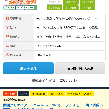
未経験歓迎
学歴不問
ベテランOK
完全週休2日
賞与複数月
面接1回
応募資格
■ゲーム業界で何らかの経験をお持ちの方 ※直近のご経歴がゲーム業界の方は面接確約 ※下記のような業界で実務経験をお持ちの方もスキルを活かせます。 （アニメ・マンガ・テレビ・配信・映像・Webおよ
給与
★スキルによって年収700万円以上も！ ◇経験者 月給23万円～70万円+残業代+賞与 ◇未経験者 月給21万円以上+残業代+賞与 ※経験・スキル・年齢などを考慮の上、当社規定により決定(詳細は
勤務地
東京・神奈川・千葉・埼玉・大阪・京都・兵庫・福岡のプロジェクト先または本社・各支店（大阪・福岡） ※勤務地はご希望を考慮 ※Uターン・Iターンも歓迎 ※一部案件にリモートワーク可能な環境あり ★特
働き方
リモートワークOK
残業時間
10時間以内
求人を見る
検討中に入れる
掲載終了予定日：
2026.08.17
終了間近
正社員
面接情報有
自己PR不要
話を聞きたい応募可
株式会社Limitex
動画クリエイター（YouTube・SNS）｜フルリモート可／月給32