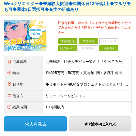
Webクリエイター◆未経験大歓迎◆年間休日130日以上◆フルリモ
も可◆週休3日選択可◆充実の研修あり
好きな仕事、Webクリエイターを未経験からやっ
てみませんか？ “好き×イチ”から始めるクリエイ
ター
未経験歓迎
学歴不問
ベテランOK
完全週休2日
賞与複数月
面接1回
応募資格
＼未経験・社会人デビュー歓迎！「やってみたい」が志望動機でもOK／ ◆学歴不問 ◎意欲・人柄重視の採用です！ ◎応募にあたって必須の条件はありません！ ┗社会人経験がない ┗ブランクがある という方
給与
月給25万円～50万円＋賞与年1回＋各種手当 ※経験・能力などを考慮の上、決定いたします ※月給には固定残業代（月1万5691円/9時間分）を含みます ┗超過分は別途支給 ┗残業が0時間の場合も全額
勤務地
◆リモート利用OKなプロジェクトがほとんど！ ◆フルリモート（完全在宅）OKなプロジェクトも！ ◆週休3日の案件もあり！ ☆★全国で採用中★☆ 本社（東京都港区）または 全国47都道府県の プロジェ
働き方
リモートワークがメイン
残業時間
10時間以内
求人を見る
検討中に入れる