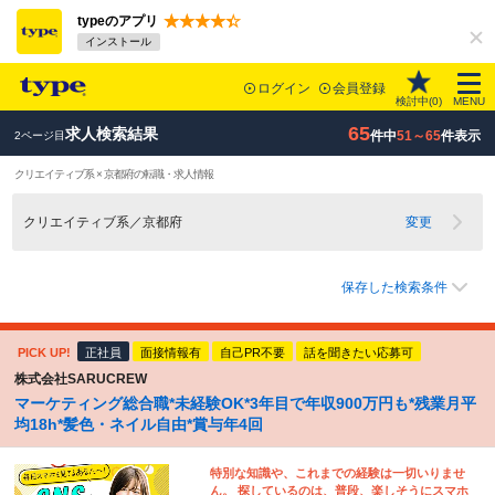
typeのアプリ
インストール
ログイン
会員登録
検討中(
0
)
MENU
65
求人検索結果
件中
51～65
件表示
2ページ目
クリエイティブ系 × 京都府の転職・求人情報
クリエイティブ系／京都府
変更
保存した検索条件
PICK UP!
正社員
面接情報有
自己PR不要
話を聞きたい応募可
株式会社SARUCREW
マーケティング総合職*未経験OK*3年目で年収900万円も*残業月平
均18h*髪色・ネイル自由*賞与年4回
特別な知識や、これまでの経験は一切いりませ
ん。 探しているのは、普段、楽しそうにスマホ