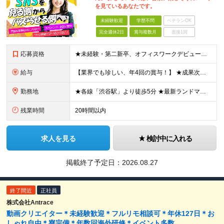
を見ているあなたです。
未経験歓迎
学歴不問
ベテランOK
完全週休2日
賞与複数月
面接1回
応募資格
★未経験・第二新卒、オフィスワークデビュー大歓迎 ★平均年齢は28.6歳！ ★20代の若手メンバーが中心になって活躍している職場です！ ●学歴不問 ※35歳以下の方（若年層の長期キャリア形成） ★こ
給与
【業界でも珍しい、年4回の賞与！】 ★成果次第でスピード昇給可 →20代で年収700万〜900万超も！ ■未経験：月給26〜30万円＋賞与年4回（業績による）＋各種手当 ※経験・スキルを考慮して決定
勤務地
★各線「渋谷駅」より徒歩5分 ★最新ランドマークオフィスです！ ★転勤はありません 【本社】 東京都渋谷区道玄坂2-25-12 道玄坂通 dogenzaka-dori 5階 ※(変更の範囲)上記を除
残業時間
20時間以内
求人を見る
検討中に入れる
掲載終了予定日：
2026.08.27
終了間近
正社員
株式会社Antrace
動画クリエイター＊未経験歓迎＊フルリモ相談可＊年休127日＊お
しゃれ自由＊寮完備＊年数回海外研修＊イベント多数