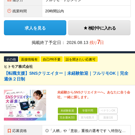
働き方
フルリモートがメイン
残業時間
20時間以内
求人を見る
検討中に入れる
7
掲載終了予定日：
2026.08.13
残り
日
その他
面接情報有
自己PR不要
話を聞きたい応募可
ヒトモア株式会社
【転職支援】SNSクリエイター｜未経験歓迎｜フルリモOK｜完全
週休２日制
未経験からSNSクリエイターへ。あなたに合う会
社、一緒に探します。
未経験歓迎
学歴不問
ベテランOK
完全週休2日
賞与複数月
面接1回
応募資格
◎「人柄」や「意欲」重視の選考です ＼特別なスキル・経験は必要なし／ ￣￣￣￣￣￣￣￣￣￣￣￣￣￣￣￣ ■完全未経験歓迎 ■学歴不問 ■第二新卒歓迎 ■既卒、フリーターの方もOK ＼こんな方が向い