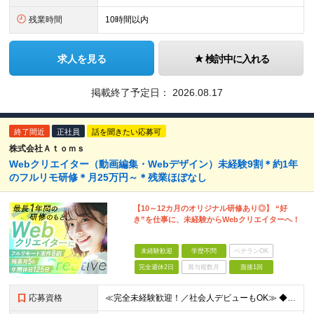
残業時間
10時間以内
求人を見る
検討中に入れる
掲載終了予定日：
2026.08.17
終了間近
正社員
話を聞きたい応募可
株式会社Ａｔｏｍｓ
Webクリエイター（動画編集・Webデザイン）未経験9割＊約1年
のフルリモ研修＊月25万円～＊残業ほぼなし
【10～12カ月のオリジナル研修あり◎】 “好
き”を仕事に、未経験からWebクリエイターへ！
未経験歓迎
学歴不問
ベテランOK
完全週休2日
賞与複数月
面接1回
応募資格
≪完全未経験歓迎！／社会人デビューもOK≫ ◆第二新卒OK ◆学歴不問 意欲・人柄重視の採用ですので ぜひ気軽にご応募ください♪ ～このような方にオススメです～ ◆クリエイティブな仕事がしたい ◆