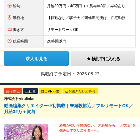
給与
月給30万円～40万円（＋賞与年3回／昇給あり） 【固定残業代について】 なし（残業代は、実際の労働時間に応じて別途全額支給）
勤務地
【転勤なし／駅チカ／研修期間後は、在宅勤務可能】 本社：東京都渋谷区代々木1-30-15 天翔代々木ビル5階 ★過去入社した先輩方の前職をご紹介（経験職種不問です）★ 一般職、秘書、総務、経理
働き方
リモートワークOK
残業時間
20時間以内
求人を見る
検討中に入れる
掲載終了予定日：
2026.08.27
終了間近
正社員
自己PR不要
話を聞きたい応募可
株式会社viralinks
動画編集クリエイター※初掲載｜未経験歓迎／フルリモートOK／
月給32万＋賞与
経験がない？関係ない。 未経験から、"バズる"を
生み出すクリエイターへ。