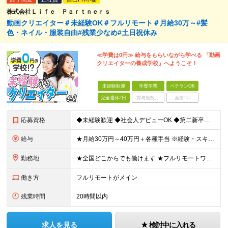
株式会社Ｌｉｆｅ Ｐａｒｔｎｅｒｓ
動画クリエイター＃未経験OK＃フルリモート＃月給30万～#髪
色・ネイル・服装自由#残業少なめ#土日祝休み
≪学費は0円≫ 給与をもらいながら学べる 「動画
クリエイターの養成学校」へようこそ！
未経験歓迎
学歴不問
ベテランOK
完全週休2日
賞与複数月
面接1回
応募資格
◆未経験歓迎 ◆社会人デビューOK ◆第二新卒も歓迎 ◆学歴不問 ………………‥・*.+ 応募時に特別なスキルや経験は必要ありません。 正社員経験がない方も歓迎します！ +.*・‥……………… L
給与
★月給30万円～40万円＋各種手当 ※経験・スキルを考慮して金額を決定します ※上記月給は固定残業代（20時間分／3万2000円～）を含む ※超過分は別途支給します ★試用期間：7ヶ月間あり（待遇に
勤務地
★全国どこからでも働けます ★フルリモートワークが可能 ★希望に100％応じます！ ■所属は横浜本社となります。 神奈川県横浜市中区長者町2-6-3 テクノサイシング長者町ビル7F ※(変更の範囲)
働き方
フルリモートがメイン
残業時間
20時間以内
求人を見る
検討中に入れる