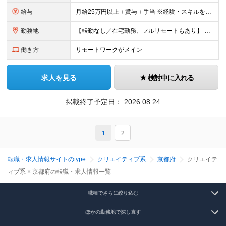
給与
月給25万円以上＋賞与＋手当 ※経験・スキルを考慮して決定します ※インセンティブが発生する案件もあります。 ※企業により内容は一部変更となる可能性があります。 ※試用期間・残業代については、紹介先
勤務地
【転勤なし／在宅勤務、フルリモートもあり】 ≪47都道府県から選べる勤務地≫ 東京、神奈川、埼玉、千葉、大阪、愛知、福岡など好きな地域で働けます！ 【東京・渋谷本社】 〒150-0041 東京都渋谷
働き方
リモートワークがメイン
求人を見る
検討中に入れる
掲載終了予定日：
2026.08.24
1
2
転職・求人情報サイトのtype
クリエイティブ系
京都府
クリエイテ
ィブ系 × 京都府の転職・求人情報一覧
職種でさらに絞り込む
ほかの勤務地で探し直す