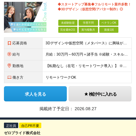
◆スタートアップ募集◆フルリモート案件多数！
◆3Dデザイン（仮想空間/アバター制作）◎
未経験歓迎
学歴不問
ベテランOK
完全週休2日
賞与複数月
面接1回
応募資格
3Dデザインや仮想空間（メタバース）に興味がある方大歓迎！ ―★ 未経験者大歓迎！学歴・経験不問/第二新卒歓迎/WEB面接可能！ ★― 「パソコンの電源ってどうやって入れるの？」 「ワードもエクセ
給与
月給：30万円～60万円＋諸手当 ※経験・スキルを考慮して決定します。 試用期間中： 一都三県：月給21万円以上 ※試用期間：6ヶ月～ ※試用期間中は、契約社員となります。
勤務地
【転勤なし（在宅・リモートワーク導入）】 ※フルリモートあり ※研修中に関しても下記となります。 【本社】 東京都千代田区神田和泉町1番地6-16ヤマトビル405 【プロジェクト先】 一都三県、北
働き方
リモートワークOK
求人を見る
検討中に入れる
掲載終了予定日：
2026.08.27
正社員
自己PR不要
ゼロプライド株式会社