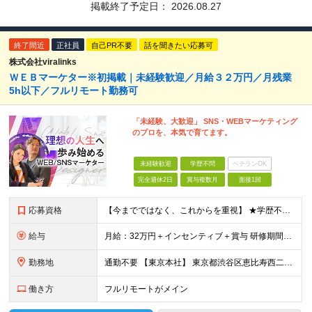
掲載終了予定日：
2026.08.27
終了間近
正社員
自己PR不要
話を聞きたい応募可
株式会社viralinks
ＷＥＢマーケター※初掲載｜未経験歓迎／月給３２万円／月残業
5h以下／フルリモート勤務可
「未経験、大歓迎」 SNS・WEBマーケティング
のプロを、本気で育てます。
未経験歓迎
学歴不問
ベテランOK
完全週休2日
賞与複数月
面接1回
応募資格
【今までではなく、これからを重視】 ★学歴不問 ★職種未経験歓迎 ★業種未経験歓迎 ★社会人未経験歓迎 ★第二新卒歓迎 ★ブランクOK ★動画編集・デザイン制作の勉強を独学でしている方など ※基礎的
給与
月給：32万円＋インセンティブ＋賞与 研修期間中：月給25万円～ ＼ 頑張りはしっかり評価！ ／ 研修期間中でも、スキルの習得状況や成果に応じて月給27万円へ昇給が可能です。 【研修期間】 期
勤務地
通勤不要 【東京本社】 東京都渋谷区恵比寿西二丁目8番4号 EX恵比寿西ビル5階
働き方
フルリモートがメイン