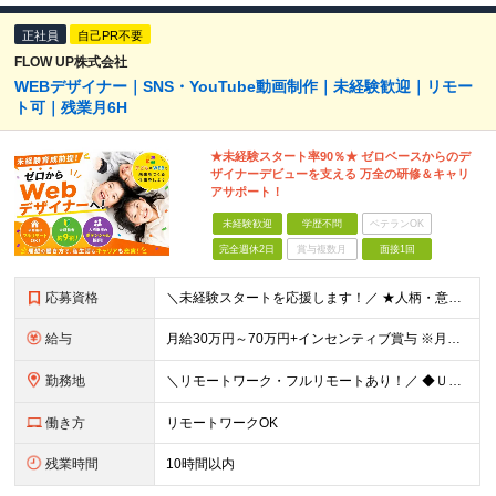
正社員
自己PR不要
FLOW UP株式会社
WEBデザイナー｜SNS・YouTube動画制作｜未経験歓迎｜リモー
ト可｜残業月6H
★未経験スタート率90％★ ゼロベースからのデ
ザイナーデビューを支える 万全の研修＆キャリ
アサポート！
未経験歓迎
学歴不問
ベテランOK
完全週休2日
賞与複数月
面接1回
応募資格
＼未経験スタートを応援します！／ ★人柄・意欲を重視した採用★ 育成を前提とした採用のため、 「PCに触ったことがほとんどない…」という方の挑戦も歓迎！ ＜例えば…＞ ●やりたいことはあるけど、ス
給与
月給30万円～70万円+インセンティブ賞与 ※月給額は経験・スキルを考慮の上、決定いたします。 【インセンティブについて】 自社サービスを提案し、サービス化した場合、一部の利益をインセンティブとして
勤務地
＼リモートワーク・フルリモートあり！／ ◆Ｕ・Ｉターン歓迎 ◆転居を伴う転勤はありません。 ◆配属先はお住まいや希望を考慮し決定します。 ◆マイカー通勤OK（駐車場あり／プロジェクトによる） 【本
働き方
リモートワークOK
残業時間
10時間以内