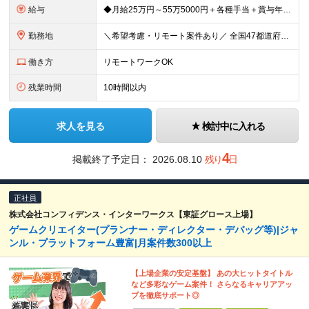
給与
◆月給25万円～55万5000円＋各種手当＋賞与年1回 ※上記には固定残業代（月20時間／3万2400円）を含みます。超過分は別途支給します。 ※試用期間3～6ヶ月あり。期間中の給与は【給与欄】を
勤務地
＼希望考慮・リモート案件あり／ 全国47都道府県のプロジェクト先 └好きな場所で勤務可能！◎ └デビュー後はフルリモート（完全在宅）案件8割！ ◎転勤の有無についてはご本人の希望に100％合わせます
働き方
リモートワークOK
残業時間
10時間以内
求人を見る
検討中に入れる
4
掲載終了予定日：
2026.08.10
残り
日
正社員
株式会社コンフィデンス・インターワークス【東証グロース上場】
ゲームクリエイター(プランナー・ディレクター・デバッグ等)|ジャ
ンル・プラットフォーム豊富|月案件数300以上
【上場企業の安定基盤】 あの大ヒットタイトル
など多彩なゲーム案件！ さらなるキャリアアッ
プを徹底サポート◎