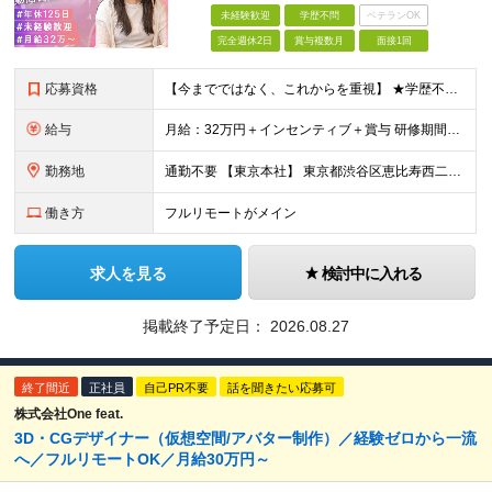
未経験歓迎
学歴不問
ベテランOK
完全週休2日
賞与複数月
面接1回
応募資格
【今までではなく、これからを重視】 ★学歴不問 ★職種未経験歓迎 ★業種未経験歓迎 ★社会人未経験歓迎 ★第二新卒歓迎 ★ブランクOK ★動画編集・デザイン制作の勉強を独学でしている方など ※基礎的
給与
月給：32万円＋インセンティブ＋賞与 研修期間中：月給25万円～ ＼ 頑張りはしっかり評価！ ／ 研修期間中でも、スキルの習得状況や成果に応じて月給27万円へ昇給が可能です。 【研修期間】 期
勤務地
通勤不要 【東京本社】 東京都渋谷区恵比寿西二丁目8番4号 EX恵比寿西ビル5階
働き方
フルリモートがメイン
求人を見る
検討中に入れる
掲載終了予定日：
2026.08.27
終了間近
正社員
自己PR不要
話を聞きたい応募可
株式会社One feat.
3D・CGデザイナー（仮想空間/アバター制作）／経験ゼロから一流
へ／フルリモートOK／月給30万円～