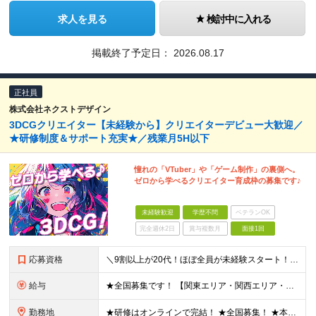
求人を見る
検討中に入れる
掲載終了予定日：
2026.08.17
正社員
株式会社ネクストデザイン
3DCGクリエイター【未経験から】クリエイターデビュー大歓迎／
★研修制度＆サポート充実★／残業月5H以下
憧れの「VTuber」や「ゲーム制作」の裏側へ。
ゼロから学べるクリエイター育成枠の募集です♪
未経験歓迎
学歴不問
ベテランOK
完全週休2日
賞与複数月
面接1回
応募資格
＼9割以上が20代！ほぼ全員が未経験スタート！／ ★未経験歓迎 ★学歴不問 ★第二新卒歓迎 ★ブランクOK 特別な知識や経験は一切不問です。 「やってみたい」という意欲を重視し、選考を行います。
給与
★全国募集です！ 【関東エリア・関西エリア・東海エリア】 ■月給22万円～30万円＋各種手当 ※上記には、固定残業代が含まれます └関東エリア：月9時間分（月1万3808円～） └関西エリア：月15
勤務地
★研修はオンラインで完結！ ★全国募集！ ★本配属後はリモート可能な案件もあり！ 下記いずれかでの勤務になります ◎本社 ◎各事業所 ◎全国の各プロジェクト先 【東京本社】 東京都台東区上野7丁目