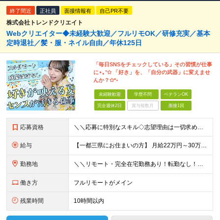
終了間近
正社員
面接情報有
自己PR不要
株式会社トレンドクリエイト
Webクリエイター◆未経験大歓迎／フルリモOK／研修充実／基本
定時退社／髪・服・ネイル自由／年休125日
「毎日SNSをチェックしている」その習慣が仕事
に⋆｡°✩ 「好き」を、「自分の武器」に変えませ
んか？✩*॰
未経験歓迎
学歴不問
ベテランOK
完全週休2日
賞与複数月
面接1回
応募資格
＼＼応募に特別なスキル◇志望理由は一切求めません！／／ 学歴不問◇職種・業種未経験歓迎◇面接は1回のみ！ ☆10名以上の仲間を大募集！ 未経験・第二新卒・はじめての正社員も大歓迎！ 「SNSが好き
給与
【一都三県にお住まいの方】 月給22万円～30万円+インセンティブ ※経験・能力を考慮して決定。経験がある場合は、スキルに応じた月給額でスタートします。 ※上記には固定残業代（10時間分／15,000
勤務地
＼＼リモート・完全在宅勤務あり！転勤なし！／／ ★47都道府県の好きな地域で働けます◎ ★本社は渋谷駅徒歩5分の好立地です！ □リモート・フルリモートも選択可能です！ └将来的には「お気に入りのカフ
働き方
フルリモートがメイン
残業時間
10時間以内