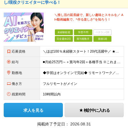
し/現役クリエイターに学べる！
＼推し活の延長線で、新しい趣味とスキルを／ A
I×動画編集で、“作る楽しさ”を知ろう！
未経験歓迎
学歴不問
ベテランOK
完全週休2日
賞与複数月
面接1回
応募資格
＼ほぼ100％未経験スタート！20代活躍中／ ★未経験OK ★学歴不問／第二新卒歓迎 ★35歳以下の方（若年層の長期キャリア形成を図るため） ＜こんな方は大歓迎！＞ ・YouTubeやTikTokな
給与
■月給25万円～＋賞与年2回＋各種手当 ※これまでの経験・スキル・前職の給与を考慮して決定します ※上記には、固定残業代（月20時間分／32,500円～）が含まれます ＜研修期間（7ヶ月～最大10ヶ
勤務地
◆学習はオンラインで完結◆ リモートワーク／フルリモート案件あり・転勤なし ◇本社(秋葉原)または一都三県のクライアント先 ※勤務地につきましては、ご相談の上で配属 ＜本社＞ ◇東京都台東区台東1
働き方
フルリモートがメイン
残業時間
10時間以内
求人を見る
検討中に入れる
掲載終了予定日：
2026.08.31