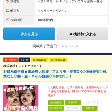
勤務地
≪フルリモートOK！シェアハウスも完備≫ 在宅勤務(通勤不要)、または希望により一都三県・大阪・名古屋・福岡を中心とした全国の各プロジェクト先での勤務となります。 ※直行直帰OK ★勤務エリアはご希望
働き方
フルリモートがメイン
残業時間
10時間以内
求人を見る
検討中に入れる
掲載終了予定日：
2026.08.20
終了間近
正社員
面接情報有
自己PR不要
株式会社トレンドクリエイト
SNS系総合職★未経験大歓迎◇フルリモ・副業OK◇研修充実◇残
業なし◇髪・服・ネイル自由◇年休125日！
＼＼推し活も、カフェ巡りも、全部諦めない！／
／ あなたの好きと日常がバズるスキルに変わる
場所！
未経験歓迎
学歴不問
ベテランOK
完全週休2日
賞与複数月
面接1回