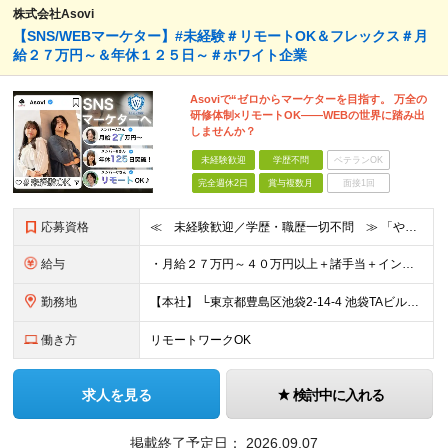
株式会社Asovi
【SNS/WEBマーケター】#未経験＃リモートOK＆フレックス＃月
給２７万円～＆年休１２５日～＃ホワイト企業
Asoviで“ゼロからマーケターを目指す。 万全の
研修体制×リモートOK——WEBの世界に踏み出
しませんか？
未経験歓迎
学歴不問
ベテランOK
完全週休2日
賞与複数月
面接1回
応募資格
≪ 未経験歓迎／学歴・職歴一切不問 ≫ 「やりたいことはまだ決まっていないけど、何かを始めたい」 「人と関わる仕事に興味がある」——そんな方も大歓迎です！ Asoviでは、“今まで”よりも“これから
給与
・月給２７万円～４０万円以上＋諸手当＋インセンティブ ※超過分は別途全額支給します。 【 入社時の想定年収 】 ・年収４５０万円 ＜インセンティブ制度について＞ 社員一人ひとりの頑張りを多角的に評
勤務地
【本社】 └東京都豊島区池袋2-14-4 池袋TAビル8F ★あなたの希望を最大限考慮！ ・都内（池袋・新宿・渋谷・目黒・青山）・埼玉・千葉・神奈川・茨城・栃木・群馬 ※勤務先は本社または支社とな
働き方
リモートワークOK
求人を見る
検討中に入れる
掲載終了予定日：
2026.09.07