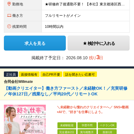
勤務地
★研修終了後通勤不要！ 【本社】東京都港区西麻布1-2-14デュオ・スカーラ西麻布タワーウエスト 602号室 【品川支社】東京都品川区西五反田5-23-3BLOCKS目黒不動前3階 【大阪支社】大阪
働き方
フルリモートがメイン
残業時間
10時間以内
求人を見る
検討中に入れる
3
掲載終了予定日：
2026.08.10
残り
日
正社員
面接情報有
自己PR不要
話を聞きたい応募可
合同会社Willmate
【動画クリエイター】働き方ファースト／未経験OK！／充実研修
／年休127日／残業なし／平均20代／リモートOK
＼未経験から憧れのクリエイターへ／ SNS×動画
×AIで、"好き"を仕事にしよう。
未経験歓迎
学歴不問
ベテランOK
完全週休2日
賞与複数月
面接1回