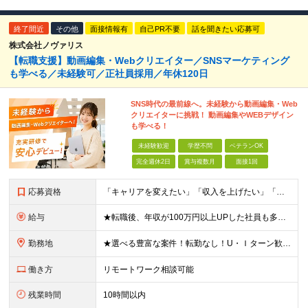
終了間近
その他
面接情報有
自己PR不要
話を聞きたい応募可
株式会社ノヴァリス
【転職支援】動画編集・Webクリエイター／SNSマーケティング
も学べる／未経験可／正社員採用／年休120日
SNS時代の最前線へ。未経験から動画編集・Web
クリエイターに挑戦！ 動画編集やWEBデザイン
も学べる！
未経験歓迎
学歴不問
ベテランOK
完全週休2日
賞与複数月
面接1回
応募資格
「キャリアを変えたい」「収入を上げたい」「将来に強いスキルを身につけたい」方歓迎！ ・未経験歓迎 ・学歴不問 ・第二新卒歓迎 ＼経験やスキルではなく、“これから”を重視します／ 「今のままでいい
給与
★転職後、年収が100万円以上UPした社員も多数！ 月給25.9万円以上＋諸手当＋賞与年2回＋インセンティブ 【固定残業代について】 なし（残業代は、実際の労働時間に応じて別途全額支給）
勤務地
★選べる豊富な案件！転勤なし！U・Ｉターン歓迎！ 東京、神奈川、埼玉、千葉、愛知、大阪、兵庫、京都、広島、福岡をはじめとする全国各地のプロジェクト先。 プライム上場、グロース上場企業の大手～ベンチ
働き方
リモートワーク相談可能
残業時間
10時間以内