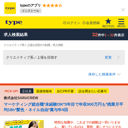
typeのアプリ
インストール
ログイン
会員登録
検討中(
0
)
MENU
32
求人検索結果
件中
1～32
件表示
クリエイティブ系 × 上場を目指すの転職・求人情報
クリエイティブ系／上場を目指す
変更
保存した検索条件
PICK UP!
正社員
面接情報有
自己PR不要
話を聞きたい応募可
株式会社SARUCREW
マーケティング総合職*未経験OK*3年目で年収900万円も*残業月平
均18h*髪色・ネイル自由*賞与年4回
特別な知識や、これまでの経験は一切いりませ
ん。 探しているのは、普段、楽しそうにスマホ