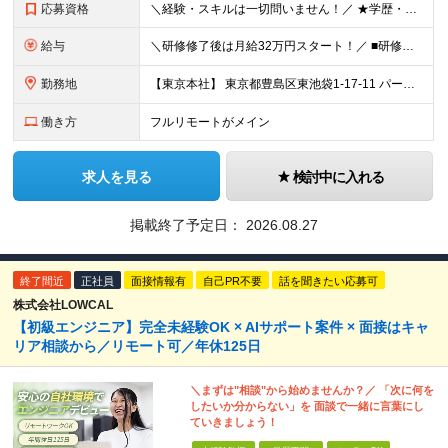
応募資格
＼経験・スキルは一切問いません！／ ★学歴・職歴不問 ★未経験・第二新卒歓迎！ ★正社員デビューも応援します！
給与
＼研修修了後は月給32万円スタート！／ ■研修修了後 月給32万円＋賞与＋インセンティブ賞与 ※残業代は別途支給 ▽研修期間（6カ月）▽ 【経験者】 （営業・接客・マーケティングなどの経験をお持
勤務地
【東京本社】 東京都豊島区東池袋1-17-11 パークハイツ池袋
働き方
フルリモートがメイン
求人を見る
検討中に入れる
掲載終了予定日：
2026.08.27
終了間近
正社員
面接情報有
自己PR不要
話を聞きたい応募可
株式会社LOWCAL
【初級エンジニア】完全未経験OK × AIサポート案件 × 面接はキャ
リア相談から／リモート可／年休125日
＼まずは"相談"から始めませんか？／ 「次に何を
したいか分からない」を 面談で一緒に言葉にし
ていきましょう！