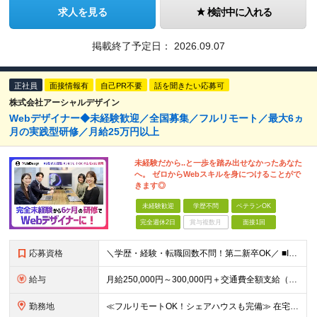
求人を見る
検討中に入れる
掲載終了予定日：
2026.09.07
正社員
面接情報有
自己PR不要
話を聞きたい応募可
株式会社アーシャルデザイン
Webデザイナー◆未経験歓迎／全国募集／フルリモート／最大6ヵ
月の実践型研修／月給25万円以上
未経験だから..と一歩を踏み出せなかったあなた
へ。 ゼロからWebスキルを身につけることがで
きます◎
未経験歓迎
学歴不問
ベテランOK
完全週休2日
賞与複数月
面接1回
応募資格
＼学歴・経験・転職回数不問！第二新卒OK／ ■IT・Web業界の仕事に興味がある方 ■将来を見据えて手に職をつけたい方 ★20〜30代が活躍中︕同年代の仲間と⼀緒に働きたいという⽅にもピッタリです ★
給与
⽉給250,000円～300,000円＋交通費全額⽀給（正社員登⽤後︓昇給年4回） ※給与は経験・スキルなどを考慮の上、最終決定いたします ※上記額にはみなし残業代(⽉14時間分、2万4,648円分
勤務地
≪フルリモートOK！シェアハウスも完備≫ 在宅勤務(通勤不要)、または希望により一都三県・大阪・名古屋・福岡を中心とした全国の各プロジェクト先での勤務となります。 ※直行直帰OK ★勤務エリアはご希望