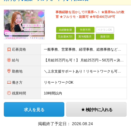
事務経験を活かしてIT業界へ！ ★業界No.1の教
育 ★フルリモ・副業可 ★年収400万UP可
未経験歓迎
学歴不問
ベテランOK
完全週休2日
賞与複数月
面接1回
応募資格
一般事務、営業事務、経理事務、総務事務などの経験をお持ちの方は、なお歓迎！ こんな経験がある方をお待ちしています。 もちろん、興味とやる気があれば、 完全未経験でもＯＫ！ リラックスした面接の場を用
給与
【月給35万円も可！】 月給25万円～50万円＋決算賞与＋インセンティブ 【研修期間中】 ⽉給22.1万円〜30万円＋インセンティブ ＼年収大幅UPの事例あり！／ 【キャリアチェンジ１年目】 ⽉給
勤務地
＼上京支援サポートあり！リモートワークも可！／ ★転勤なし／希望を考慮★ 全国、⼀都三県、関東、中部、関⻄、中国、九州など多数 【本社】東京都新宿区新宿1-19-10 サンモールクレスト5F 【プロ
働き方
リモートワークOK
残業時間
10時間以内
求人を見る
検討中に入れる
掲載終了予定日：
2026.08.24