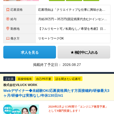
応募資格
応募理由は「クリエイティブな仕事に興味がある」でOK！ #学歴不問 #未経験OK ★1つでも当てはまれば、マッチング率高め★ □ SNSやYouTubeに興味がある方 □ アイデアを考えることが好き
給与
月給28万円～35万円(固定残業代含む)+インセンティブ＋各種手当 ※経験・能力等を考慮の上、決定します。 ※残業はほとんどありませんが、発生した場合は時間外手当を100％支給します。 【固定残業
勤務地
【フルリモート可／転勤なし／希望を考慮】 日本47都道府県、どこでも就業可能！ （東京・神奈川・埼玉・千葉・北海道・宮城・愛知・大阪・福岡・新潟など 各拠点近郊のプロジェクト先） 【Point】
働き方
リモートワークOK
求人を見る
検討中に入れる
掲載終了予定日：
2026.08.27
正社員
面接情報有
自己PR不要
話を聞きたい応募可
株式会社VILUCK WORK
Webデザイナー◆未経験OK/応募資格満たす方面接確約/研修最大3
ヶ月/研修中は実務なし/年休130日/it1
2024年2月より3年間で「エンジニア教育予算」
として4億円投資します！