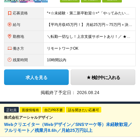
応募資格
*+☆未経験・第⼆新卒歓迎☆+*「やってみたい」で挑戦OK◎ ⼿に職をつけて憧れのWeb業界へ♪ 「 スキルに自信がない・・・ 」 「 デザイナーやエンジニアは興味あるけどよくわからない・・・ 」
給与
【平均月収45万円！】 月給25万円～75万円＋決算賞与＋インセンティブ 【研修期間中】 ⽉給22.1万円〜30万円＋インセンティブ ＼年収400万円UPの事例も多数！／ 【デビュー1年目】 ⽉給
勤務地
＼転勤一切なし！上京支援サポートあり！／ ★リモートワークも可！／希望を考慮★ 全国、⼀都三県、関東、中部、関⻄、中国、九州など多数 【本社】東京都新宿区新宿1-19-10 サンモールクレスト5F
働き方
リモートワークOK
残業時間
10時間以内
求人を見る
検討中に入れる
掲載終了予定日：
2026.08.24
正社員
面接情報有
自己PR不要
話を聞きたい応募可
株式会社アーシャルデザイン
Webクリエイター（Webデザイン／SNSマーケ等）未経験歓迎／
フルリモート／残業月8.6h／月給25万円以上