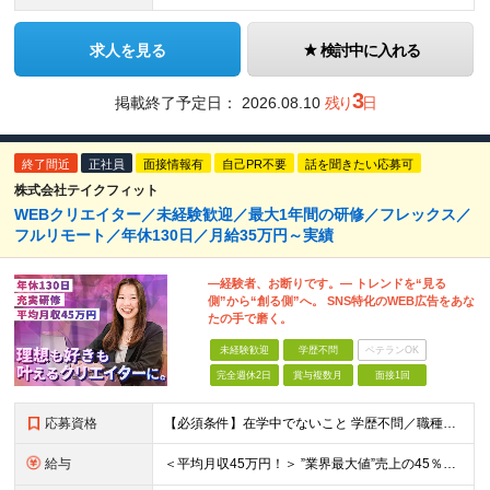
求人を見る
検討中に入れる
3
掲載終了予定日：
2026.08.10
残り
日
終了間近
正社員
面接情報有
自己PR不要
話を聞きたい応募可
株式会社テイクフィット
WEBクリエイター／未経験歓迎／最大1年間の研修／フレックス／
フルリモート／年休130日／月給35万円～実績
―経験者、お断りです。― トレンドを“見る
側”から“創る側”へ。 SNS特化のWEB広告をあな
たの手で磨く。
未経験歓迎
学歴不問
ベテランOK
完全週休2日
賞与複数月
面接1回
応募資格
【必須条件】在学中でないこと 学歴不問／職種未経験／業種未経験／社会人未経験／第二新卒／ブランクOK ◎応募時に特別な経験やスキルは必要ありません。 意欲・人柄重視の採用です！ ＼こんなあなた
給与
＜平均月収45万円！＞ ”業界最大値”売上の45％以上をそのまま支給。 月給25万円以上＋インセンティブ ※研修後、月給35万円スタートの実績あり！ ◎経験・能力を考慮し決定します。 ◎頑張りに応じ