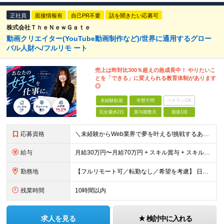
正社員
面接情報有
自己PR不要
話を聞きたい応募可
株式会社ＴｈｅＮｅｗＧａｔｅ
動画クリエイター(YouTube動画制作など)/世界に通用するグロー
バル人財へ/フルリモ ート
売上は昨対比300％超えの急成長中！ やりたいこ
とを「できる」に変えられる教育体制があります
◎
未経験歓迎
学歴不問
ベテランOK
完全週休2日
賞与複数月
面接1回
応募資格
＼未経験からWeb業界で夢を叶える!挑戦するあなたを全力サポート/ ★学歴・経験不問! ★未経験・クリエイティブ系スクール卒業生・第二新卒歓迎! ★社会人未経験OK! ★将来の幹部候補採用 『PC
給与
月給30万円〜月給70万円 + スキル賞与 + スキルインセンティブ ※研修期間は有期雇用契約社員 ※プロジェクトによって異なる ※上記には(固定残業代¥44,369/30時間)を含む ※エリアによ
勤務地
【フルリモート可／転勤なし／希望を考慮】 日本47都道府県、どこでも就業可能！ (東京支社、群馬本社、北海道支社、宮城支社、愛知支社、大阪支社、福岡支社、千葉支店、神奈川支店、茨城支店、新潟支店、長野
残業時間
10時間以内
求人を見る
検討中に入れる