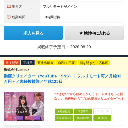
働き方
フルリモートがメイン
残業時間
10時間以内
求人を見る
検討中に入れる
掲載終了予定日：
2026.08.20
終了間近
正社員
面接情報有
自己PR不要
話を聞きたい応募可
株式会社Limitex
動画クリエイター（YouTube・SNS）｜フルリモート可／月給32
万円～／未経験歓迎／年休125日
"できない"から始めるからこそ、未来はもっと面
白い。 未経験から"プロの動画クリエイター"へ！
未経験歓迎
学歴不問
ベテランOK
完全週休2日
賞与複数月
面接1回