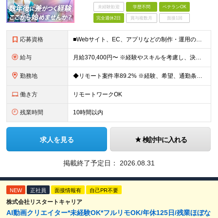
未経験歓迎
学歴不問
ベテランOK
完全週休2日
賞与複数月
面接1回
応募資格
■Webサイト、EC、アプリなどの制作・運用のディレクションに関わった実務経験をお持ちの方（目安1年以上） ◆HTML、CSS、JavaScriptに関する基礎知識 ■学歴不問 Webディレクターの
給与
月給370,400円〜 ※経験やスキルを考慮し、決定いたします ※上記金額には固定残業代（30時間分/70,400円～）を含みます。超過分は別途全額支給いたします ※試用期間6カ月あり（期間中の給与・
勤務地
◆リモート案件率89.2% ※経験、希望、通勤条件、案件状況を踏まえて配属先を決定します ※転居を伴う転勤はありません 一都三県のクライアント先＋在宅勤務（案件により異なります） 【本社】東京都千代
働き方
リモートワークOK
残業時間
10時間以内
求人を見る
検討中に入れる
掲載終了予定日：
2026.08.31
NEW
正社員
面接情報有
自己PR不要
株式会社リスタートキャリア
AI動画クリエイター*未経験OK*フルリモOK/年休125日/残業ほぼな