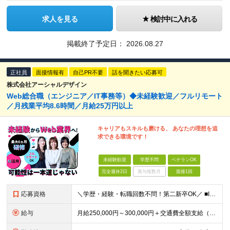
求人を見る
検討中に入れる
掲載終了予定日：
2026.08.27
正社員
面接情報有
自己PR不要
話を聞きたい応募可
株式会社アーシャルデザイン
Web総合職（エンジニア／IT事務等）◆未経験歓迎／フルリモート
／月残業平均8.6時間／月給25万円以上
キャリアもスキルも磨ける、 あなたの理想を追
求できる環境です！
未経験歓迎
学歴不問
ベテランOK
完全週休2日
賞与複数月
面接1回
応募資格
＼学歴・経験・転職回数不問！第二新卒OK／ ■IT・Web業界の仕事に興味がある方 ■将来を見据えて手に職をつけたい方 ★20～30代が活躍中！同年代の仲間と一緒に働きたいという方にもピッタリです ★
給与
⽉給250,000円～300,000円＋交通費全額⽀給（正社員登⽤後︓昇給年4回） ※給与は経験・スキルなどを考慮の上、最終決定いたします ※上記額にはみなし残業代(⽉14時間分、2万4,648円分