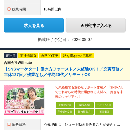
残業時間
10時間以内
求人を見る
検討中に入れる
掲載終了予定日：
2026.09.07
正社員
面接情報有
自己PR不要
話を聞きたい応募可
合同会社Willmate
【SNSマーケター】働き方ファースト／未経験OK！／充実研修／
年休127日／残業なし／平均20代／リモートOK
＼未経験でも安心なサポート体制／ 「SNS×AI」
でこれからの時代に選ばれる人材へ。 好きを未
来のキャリアへ！
未経験歓迎
学歴不問
ベテランOK
完全週休2日
賞与複数月
面接1回
応募資格
応募理由は「ショート動画をみることが好き」でOK！ #学歴不問 #未経験OK ★1つでも当てはまれば、マッチング率高め★ □ SNSや動画制作に興味がある方 □ アイデアを考えることが好きな方 □