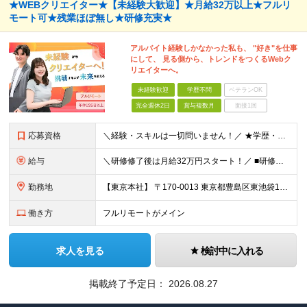
★WEBクリエイター★【未経験大歓迎】★月給32万以上★フルリ
モート可★残業ほぼ無し★研修充実★
アルバイト経験しかなかった私も、 "好き"を仕事
にして、 見る側から、トレンドをつくるWebク
リエイターへ。
未経験歓迎
学歴不問
ベテランOK
完全週休2日
賞与複数月
面接1回
応募資格
＼経験・スキルは一切問いません！／ ★学歴・職歴不問 ★未経験・第二新卒歓迎！ ★正社員デビューも応援します！
給与
＼研修修了後は月給32万円スタート！／ ■研修修了後 月給32万円＋賞与＋インセンティブ賞与 ※残業代は別途支給 ▽研修期間（6カ月）▽ 【経験者】 （営業・接客・マーケティングなどの経験をお持
勤務地
【東京本社】 〒170-0013 東京都豊島区東池袋1-17-11 パークハイツ池袋
働き方
フルリモートがメイン
求人を見る
検討中に入れる
掲載終了予定日：
2026.08.27