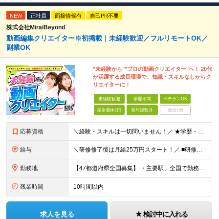
NEW
正社員
面接情報有
自己PR不要
株式会社MiraiBeyond
動画編集クリエイター※初掲載｜未経験歓迎／フルリモートOK／
副業OK
"未経験から""プロの動画クリエイター"へ！ 20代
が活躍する成長環境で、知識・スキルなしからク
リエイターに！
未経験歓迎
学歴不問
ベテランOK
完全週休2日
賞与複数月
面接1回
応募資格
＼経験・スキルは一切問いません！／ ★学歴・職歴不問 ★未経験・第二新卒歓迎！ ★正社員デビューも応援します！ 【こんな方にピッタリ！】 ✓ 動画やYouTube、TikTokを見るのが好きな方 ✓
給与
＼研修修了後は月給25万円スタート！／ ■研修修了後 月給25万円＋賞与＋インセンティブ賞与 ※残業代は別途支給 ▽研修期間▽ 【未経験者】 ▶ 月給20万円～ 【固定残業代について】
勤務地
【47都道府県全国募集】 ・主要駅、全国で勤務可能！ ・どこに住んでいても応募可能！ 【東京本社】 東京都品川区東品川5-9-2 在宅でコツコツ働きながら、長く安定して続けられます♪ 本社：〒1
残業時間
10時間以内
求人を見る
検討中に入れる