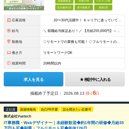
未経験歓迎
学歴不問
ベテランOK
完全週休2日
賞与複数月
面接1回
応募資格
20〜30代活躍中！ キャリアに迷っていても大丈夫。 ＼まずは相談から始めませんか？／ 【学歴不問／職種未経験歓迎／職務経歴一切不問！】 《 こんな方にオススメです！ 》 ◇パソコンやIT
給与
＼ 前職給与保証あり！／ 【月給255,000円】～＋各種手当 ※試用期間3ヶ月も待遇に変わりなし ※経験・スキルを考慮の上、決定します ※みなし残業37時間分（57,200円～）含む★超過分全額支給
勤務地
◇リモートでの業務も可能！ ◇フルリモートの実績もあり！ ◇勤務地やお住いの地域や希望を考慮 ◇転居を伴う転勤なし 入社後1～2年は自社で開発業務に慣れるところからスタート◎ ゆくゆくは、東京23
働き方
リモートワークOK
残業時間
20時間以内
求人を見る
検討中に入れる
6
掲載終了予定日：
2026.08.13
残り
日
正社員
面接情報有
自己PR不要
話を聞きたい応募可
株式会社Vuetech
IT事務職・Webデザイナー｜未経験歓迎◆約1年間の研修◆月給35
万円も可◆副業・フルリモート可◆年休126日