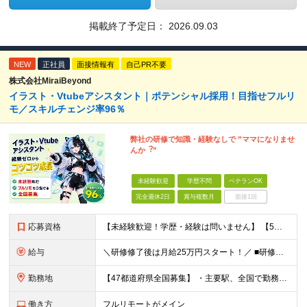
掲載終了予定日：
2026.09.03
NEW
正社員
面接情報有
自己PR不要
株式会社MiraiBeyond
イラスト・Vtubeアシスタント｜ポテンシャル採用！目指せフルリ
モ／スキルチェンジ率96％
弊社の研修で知識・経験なしで ”ママになりませ
んか︖”
未経験歓迎
学歴不問
ベテランOK
完全週休2日
賞与複数月
面接1回
応募資格
【未経験歓迎！学歴・経験は問いません】 【5名以上の積極採用を予定！】 事業拡大中につき、 これからイラストレーターを目指したい方を積極採用中です！ 「イラストを仕事にしてみたい」 「好きなことを
給与
＼研修修了後は月給25万円スタート！／ ■研修修了後 月給25万円＋賞与＋インセンティブ賞与 ※残業代は別途支給 ▽研修期間▽ 【未経験者】 ▶ 月給20万円～ 【固定残業代について】
勤務地
【47都道府県全国募集】 ・主要駅、全国で勤務可能！ ・どこに住んでいても応募可能！ 【東京本社】 東京都品川区東品川5-9-2 ≪リモート研修♪⾯接も基本的にオンラインで実施します≫ －主要駅
働き方
フルリモートがメイン