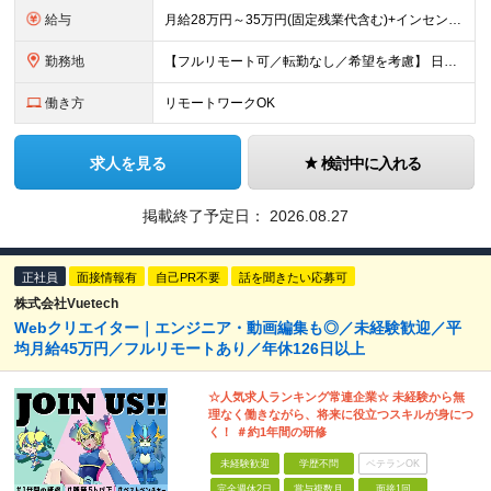
給与
月給28万円～35万円(固定残業代含む)+インセンティブ＋各種手当 ※経験・能力等を考慮の上、決定します。 ※残業はほとんどありませんが、発生した場合は時間外手当を100％支給します。 【固定残業
勤務地
【フルリモート可／転勤なし／希望を考慮】 日本47都道府県、どこでも就業可能！ （東京・神奈川・埼玉・千葉・北海道・宮城・愛知・大阪・福岡・新潟など 各拠点近郊のプロジェクト先） 【Point】
働き方
リモートワークOK
求人を見る
検討中に入れる
掲載終了予定日：
2026.08.27
正社員
面接情報有
自己PR不要
話を聞きたい応募可
株式会社Vuetech
Webクリエイター｜エンジニア・動画編集も◎／未経験歓迎／平
均月給45万円／フルリモートあり／年休126日以上
☆人気求人ランキング常連企業☆ 未経験から無
理なく働きながら、将来に役立つスキルが身につ
く！ ＃約1年間の研修
未経験歓迎
学歴不問
ベテランOK
完全週休2日
賞与複数月
面接1回