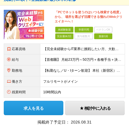
「PCでネットを使うのはいつも検索する程度」
から、 場所を選ばず活躍できる憧れのWebクリ
エイターへ！
未経験歓迎
学歴不問
ベテランOK
完全週休2日
賞与複数月
面接1回
応募資格
【完全未経験からIT業界に挑戦したい方、大歓迎！】 ●応募年齢制限：34歳まで（若年層の長期キャリア形成を図るため） ★学歴不問・転職回数不問 ★第二新卒・社会人デビューOK 【こんな方を求めていま
給与
【首都圏】 月給23万円～50万円＋各種手当＋決算賞与 【大阪】 月給22万円～50万円＋各種手当＋決算賞与 【愛知】 月給21.5万円～50万円＋各種手当＋決算賞与 【福岡・宮城】 月給20万
勤務地
【転勤なし／U・Iターン歓迎】 本社（新宿区）、大阪支店、名古屋支店または東京都・神奈川県・千葉県・埼玉県・愛知県・大阪府・福岡県をはじめ、全国のプロジェクト先 ※ご希望を最大限考慮して配属先を決定
働き方
フルリモートがメイン
残業時間
10時間以内
求人を見る
検討中に入れる
掲載終了予定日：
2026.08.31