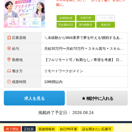
スキルを身につけて、 “ムリなく働く”を当たり
前に。
未経験歓迎
学歴不問
ベテランOK
完全週休2日
賞与複数月
面接1回
応募資格
＼未経験からWeb業界で夢を叶える!挑戦するあなたを全力サポート／ ★学歴・経験不問! ★未経験・クリエイティブ系スクール卒業生・第二新卒歓迎! ★社会人未経験OK! ★将来の幹部候補採用 『PCに
給与
月給30万円〜月給70万円 + スキル賞与 + スキルインセンティブ ※研修期間は有期雇用契約社員 ※プロジェクトによって異なる ※上記には(固定残業代¥44,369/30時間)を含む ※エリアによ
勤務地
【フルリモート可／転勤なし／希望を考慮】 日本47都道府県、どこでも就業可能！ (東京支社、群馬本社、北海道支社、宮城支社、愛知支社、大阪支社、福岡支社、千葉支店、神奈川支店、茨城支店、新潟支店、長野
働き方
リモートワークがメイン
残業時間
10時間以内
求人を見る
検討中に入れる
掲載終了予定日：
2026.08.24
終了間近
正社員
面接情報有
自己PR不要
話を聞きたい応募可