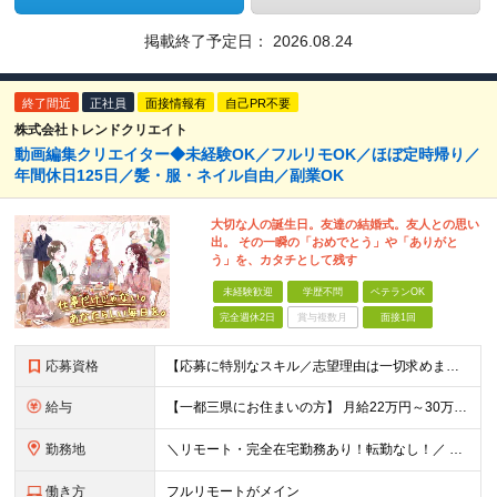
掲載終了予定日：
2026.08.24
終了間近
正社員
面接情報有
自己PR不要
株式会社トレンドクリエイト
動画編集クリエイター◆未経験OK／フルリモOK／ほぼ定時帰り／
年間休日125日／髪・服・ネイル自由／副業OK
大切な人の誕生日。友達の結婚式。友人との思い
出。 その一瞬の「おめでとう」や「ありがと
う」を、カタチとして残す
未経験歓迎
学歴不問
ベテランOK
完全週休2日
賞与複数月
面接1回
応募資格
【応募に特別なスキル／志望理由は一切求めません！】 学歴不問／職種・業種未経験歓迎／面接は1回のみ！ ☆彡10名以上の仲間を大募集！ 未経験・第二新卒・初めての正社員も大歓迎！ 「動画を見るのが
給与
【一都三県にお住まいの方】 月給22万円～30万円+インセンティブ ※経験・能力を考慮して決定。経験がある場合は、スキルに応じた月給額でスタートします。 ※上記には固定残業代（10時間分／15,000
勤務地
＼リモート・完全在宅勤務あり！転勤なし！／ 【47都道府県の好きな地域で働けます☆彡】 ★リモート・フルリモートも選択可能です！ └将来的には「お気に入りのカフェでテレワーク」 「日本全国、旅をしな
働き方
フルリモートがメイン