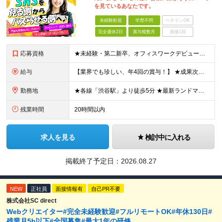
を見ているあなたです。
未経験歓迎
学歴不問
ベテランOK
完全週休2日
賞与複数月
面接1回
応募資格
★未経験・第二新卒、オフィスワークデビュー大歓迎 ★平均年齢は28.6歳！ ★20代の若手メンバーが中心になって活躍している職場です！ ●学歴不問 ※35歳以下の方（若年層の長期キャリア形成） ★こ
給与
【業界でも珍しい、年4回の賞与！】 ★成果次第でスピード昇給可 →20代で年収700万〜900万超も！ ■未経験：月給26〜30万円＋賞与年4回（業績による）＋各種手当 ※経験・スキルを考慮して決定
勤務地
★各線「渋谷駅」より徒歩5分 ★最新ランドマークオフィスです！ ★転勤はありません 【本社】 東京都渋谷区道玄坂2-25-12 道玄坂通 dogenzaka-dori 5階 ※(変更の範囲)上記を除
残業時間
20時間以内
求人を見る
検討中に入れる
掲載終了予定日：
2026.08.27
NEW
正社員
面接情報有
自己PR不要
株式会社SC direct
Webクリエイター#完全未経験歓迎#フルリモートOK#年休130日#
残業月5h以下#全国募集#最大1年の研修