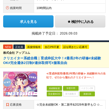
残業時間
10時間以内
求人を見る
検討中に入れる
掲載終了予定日：
2026.09.03
NEW
正社員
面接情報有
自己PR不要
話を聞きたい応募可
株式会社 アップコム
クリエイター系総合職｜育成枠拡大中！#最長2年の研修#未経験
OK#完全週休2日制#連休取得可#服装自由
≪育成枠採用/最長2年間の研修≫ 未経験95％の当
社で、ゼロから憧れのクリエイターへ！
未経験歓迎
学歴不問
ベテランOK
完全週休2日
賞与複数月
面接1回
応募資格
☆完全未経験OK・第二新卒&2026年新卒も◎ ☆社員の7割が20代 ☆経歴・ブランク不問 ※学歴不問 …━━━━━━━━━━ 未経験スタート前提のポテンシャル採用です。 毎月全国で複数人を採用して