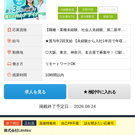
未経験歓迎
学歴不問
ベテランOK
完全週休2日
賞与複数月
面接1回
応募資格
【職種・業種未経験、社会人未経験、第二新卒、歓迎します】 ◆35歳以下の方 └長期キャリア形成のため、年齢制限をかけた募集となります。 ◆学歴不問 《こんな方に向いています！》 ■フロントエンジニア
給与
★賞与年2回支給 【未経験から入社1年目で年収48万円以上UPも目指せる◎】 研修に加え、バディ制度も整備。不安なことがあれば丁寧にフォローします。 頑張り次第で収入アップが実現可能であり、入社1年
勤務地
◎大阪、東京、神奈川、名古屋で募集中！ ◎駅チカ！ ◎勤務地は、希望を考慮のうえ決定いたします。 ◎転居を伴う転勤はありません。 【転勤なし／希望勤務地は考慮】 大阪、東京、神奈川、名古屋のいずれか
働き方
リモートワークOK
残業時間
10時間以内
求人を見る
検討中に入れる
掲載終了予定日：
2026.08.24
終了間近
正社員
面接情報有
自己PR不要
話を聞きたい応募可
株式会社Limitex