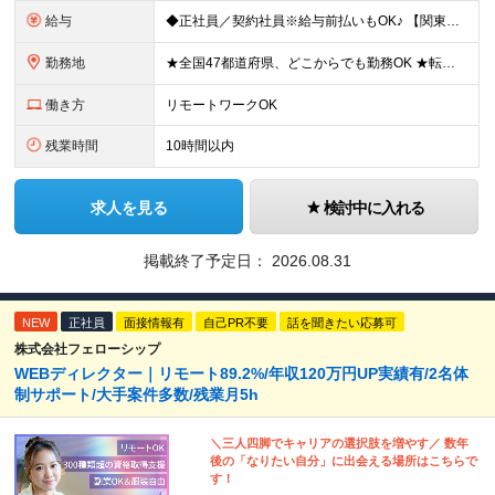
給与
◆正社員／契約社員※給与前払いもOK♪ 【関東（一都三県）】 月給25万円～ ※固定残業代（月20時間分／月3万2383円）を含む。超過分は別途支給。 ※試用期間中の給与は月給22万円～ 【関東（北
勤務地
★全国47都道府県、どこからでも勤務OK ★転勤なし！腰を据えて活躍◎ ★マイカー通勤OK（拠点による） ★業務に慣れたら、ゆくゆくはリモート併用やフルリモートも可能 全国のお客様先にて勤務していた
働き方
リモートワークOK
残業時間
10時間以内
求人を見る
検討中に入れる
掲載終了予定日：
2026.08.31
NEW
正社員
面接情報有
自己PR不要
話を聞きたい応募可
株式会社フェローシップ
WEBディレクター｜リモート89.2%/年収120万円UP実績有/2名体
制サポート/大手案件多数/残業月5h
＼三人四脚でキャリアの選択肢を増やす／ 数年
後の「なりたい自分」に出会える場所はこちらで
す！