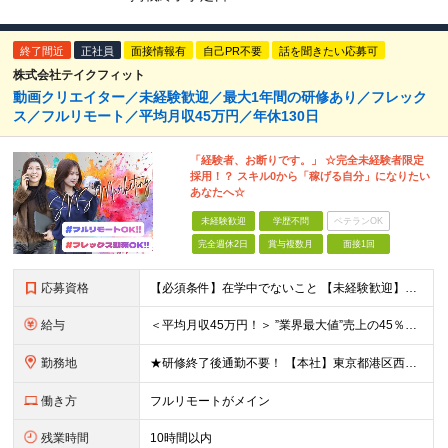
終了間近
正社員
面接情報有
自己PR不要
話を聞きたい応募可
株式会社テイクフィット
動画クリエイター／未経験歓迎／最大1年間の研修あり／フレック
ス／フルリモート／平均月収45万円／年休130日
「経験者、お断りです。」 ☆完全未経験者限定
採用！？ スキル0から「稼げる自分」になりたい
あなたへ☆
未経験歓迎
学歴不問
ベテランOK
完全週休2日
賞与複数月
面接1回
応募資格
【必須条件】在学中でないこと 【未経験歓迎】学歴不問／職種未経験／業種未経験／第二新卒／ブランクOK ★未経験歓迎 ★第二新卒歓迎 ★異業種からの入社メンバー95％以上 ★学歴・経験不問 ★主夫・主
給与
＜平均月収45万円！＞ ”業界最大値”売上の45％以上をそのまま支給。 ■研修期間後 月給25万円～75万円＋各種インセンティブ □研修期間 月給23.5万円＋PRインセンティブ（売上の45％還元
勤務地
★研修終了後通勤不要！ 【本社】東京都港区西麻布1-2-14デュオ・スカーラ西麻布タワーウエスト 602号室 【品川支社】東京都品川区西五反田5-23-3BLOCKS目黒不動前3階 【大阪支社】大阪
働き方
フルリモートがメイン
残業時間
10時間以内