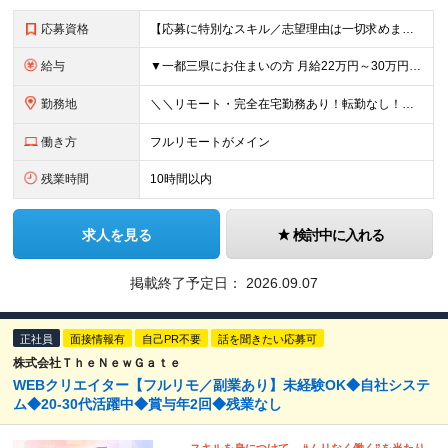
応募資格
【応募に特別なスキル／志望理由は一切求めません！】 学歴不問／職種・業種未経験歓迎／面接は1回のみ！ ＼＼10名以上の仲間を大募集！／／ 未経験・第二新卒・初めての正社員も大歓迎！ 「旅行が好き！
給与
▼一都三県にお住まいの方 月給22万円～30万円+インセンティブ ※経験・能力を考慮して決定。経験がある場合は、スキルに応じた月給額でスタートします。 ※上記には固定残業代（10時間分／15,000円
勤務地
＼＼リモート・完全在宅勤務あり！転勤なし！／／ ★47都道府県の好きな地域で働けます◎ ★本社は渋谷駅徒歩5分の好立地です！ □リモート・フルリモートも選択可能です！ └将来的には「お気に入りのカフ
働き方
フルリモートがメイン
残業時間
10時間以内
求人を見る
検討中に入れる
掲載終了予定日：
2026.09.07
正社員
面接情報有
自己PR不要
話を聞きたい応募可
株式会社ＴｈｅＮｅｗＧａｔｅ
WEBクリエイター【フルリモ／副業あり】未経験OK◆自社システ
ム◆20-30代活躍中◆賞与年2回◆残業なし