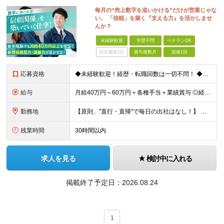
毎月の“売上数字を追いかける”だけが営業じゃな
い。 「信頼」を築く『支える力』を活かしませ
んか？
未経験歓迎
学歴不問
ベテランOK
完全週休2日
賞与複数月
面接1回
応募資格
◆未経験歓迎！経歴・転職回数は一切不問！ ◆異業界出身の30代・40代も活躍中！ ◆U・Iターン希望の方も歓迎（引越費用規定あり） 【応募要件】 ■高卒以上 ■普通自動車運転免許（AT限定可） ■基
給与
月給40万円～60万円＋各種手当＋業績賞与 ◎経験や能力等を考慮し、優遇いたします！ ◎成果により業績賞与を年2回支給します！ 上記月給には、固定残業代として 「60,800円～95,000円（28
勤務地
【原則、"直行・直帰"で毎日の出社はなし！】 東京・埼玉・千葉・神奈川などを中心とした 周辺エリアの現場に「直行・直帰」となります！ ■関東第一第二支部 埼玉県八潮市大字二丁目1142-2 ◎最寄り
残業時間
30時間以内
求人を見る
検討中に入れる
掲載終了予定日：
2026.08.24
1