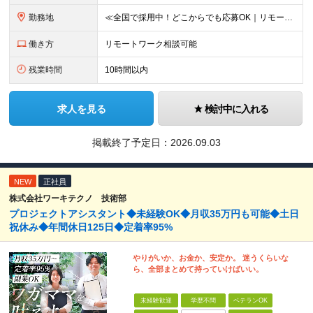
勤務地
≪全国で採用中！どこからでも応募OK｜リモートワークあり≫ ★大阪・東京・名古屋・福岡への引っ越し補助制度あり ★会社都合の転居を伴う転勤はなし ‥‥━━━━━━ ご自宅から通いやすいエリアや希望す
働き方
リモートワーク相談可能
残業時間
10時間以内
求人を見る
検討中に入れる
掲載終了予定日：
2026.09.03
NEW
正社員
株式会社ワーキテクノ 技術部
プロジェクトアシスタント◆未経験OK◆月収35万円も可能◆土日
祝休み◆年間休日125日◆定着率95%
やりがいか、お金か、安定か。 迷うくらいな
ら、全部まとめて持っていけばいい。
未経験歓迎
学歴不問
ベテランOK