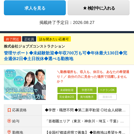
求人を見る
検討中に入れる
掲載終了予定日：
2026.08.27
終了間近
正社員
話を聞きたい応募可
株式会社ジョブズコンストラクション
管理サポート◆未経験歓迎◆年収700万も可◆年休最大130日◆完
全週休2日◆土日祝休◆選べる勤務地
＼勤務場所も、収入も、休日も、あなたの希望通
り！／ 自分の力に見合った場所で活躍しません
か？
未経験歓迎
学歴不問
ベテランOK
完全週休2日
賞与複数月
面接1回
応募資格
◆学歴・職歴不問 ◆第二新卒歓迎 ◎社会人経験10～20年以上ある方も活躍中！ ◎これまでの学歴・職歴・転職回数等は一切問いません！ 正社員経験の有無は問わないため、不安がある方も、まずはご相談くだ
給与
「首都圏エリア（東京・神奈川・埼玉・千葉）」 ◆月給25万円～50万円＋各種手当 「首都圏以外のエリア」 ◆月給23万円～50万円＋各種手当 ・あなたの給与は、これまでの経験や能力を考慮の上、決定
勤務地
【全国47都道府県で募集】 ◆勤務地は希望を考慮 ◆転勤なし ◆U・I・Jターン歓迎！ 配属先は以下いずれかのプロジェクト先となります。 ＼積極採用中／ 関東：東京都、神奈川県、埼玉県、千葉県 東