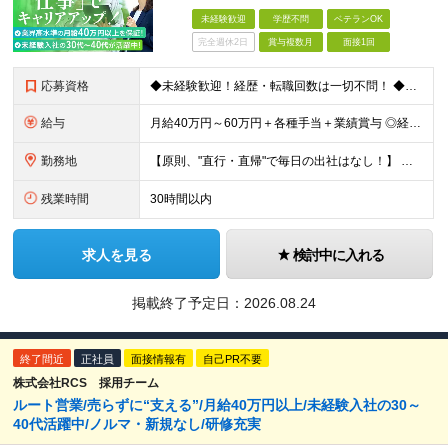
未経験歓迎
学歴不問
ベテランOK
完全週休2日
賞与複数月
面接1回
応募資格
◆未経験歓迎！経歴・転職回数は一切不問！ ◆異業界出身の30代・40代も活躍中！ ◆U・Iターン希望の方も歓迎（引越費用規定あり） 【応募要件】 ■高卒以上 ■普通自動車運転免許（AT限定可） ■基
給与
月給40万円～60万円＋各種手当＋業績賞与 ◎経験や能力等を考慮し、優遇いたします！ ◎成果により業績賞与を年2回支給します！ 上記月給には、固定残業代として 「60,800円～95,000円（28
勤務地
【原則、"直行・直帰"で毎日の出社はなし！】 東京・埼玉・千葉・神奈川などを中心とした 周辺エリアの現場に「直行・直帰」となります！ ■関東第一第二支部 埼玉県八潮市大字二丁目1142-2 ◎最寄り
残業時間
30時間以内
求人を見る
検討中に入れる
掲載終了予定日：
2026.08.24
終了間近
正社員
面接情報有
自己PR不要
株式会社RCS 採用チーム
ルート営業/売らずに“支える”/月給40万円以上/未経験入社の30～
40代活躍中/ノルマ・新規なし/研修充実