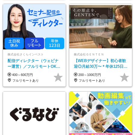
株式会社さくらインベスト
株式会社ＧＥＮＴＥＮ
配信ディレクター（ウェビナ
【WEBデザイナー】初⼼者歓
ー運営）／フルリモートOK／
迎◎⽉給30万〜＊年休125⽇＊
土日祝休み／年休123日／年収
在宅OK＆研修あり＊フレック
400～600万円
200～1000万円
600万円可
ス
フルリモートあり
フルリモートあり