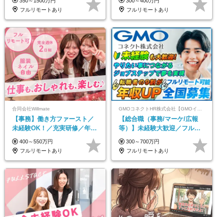
350～1500万円
300～400万円
ブ支給/平均年齢33歳
フルリモートあり
フルリモートあり
合同会社Willmate
GMOコネクトHR株式会社【GMOインターネットグループ】
【事務】働き方ファースト／
【総合職（事務/マーケ/広報
未経験OK！／充実研修／年休
等）】未経験大歓迎／フルリ
127日～／残業なし／平均20代
モ可で全国募集！年収アップ
400～550万円
300～700万円
／リモートOK
多数★年休最大130日★
フルリモートあり
フルリモートあり