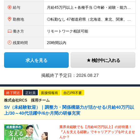
給与
月給45万円以上＋各種手当 ◎年齢・経験・能力・適性を考慮して、支給額を決定します。 ◎残業代は1分単位で100％支給。頑張った分はきちんと収入に還元します！ ＼充実の各種手当／ ■交通費全額支給
勤務地
◎転勤なし 47都道府県（北海道、東北、関東、北陸・甲信越、関西、東海、中国、四国、九州、沖縄）の各プロジェクト先 ◇本人の希望を伴わない転居はなく、転勤もありません。 ◇勤務地はご希望を最大限考
働き方
リモートワーク相談可能
残業時間
20時間以内
求人を見る
検討中に入れる
掲載終了予定日：
2026.08.27
終了間近
正社員
面接情報有
自己PR不要
株式会社RCS 採用チーム
SV（未経験歓迎）｜調整力・関係構築力が活かせる/月給40万円以
上/30～40代活躍中/6か月間の研修充実
業界未経験でも【月給40万円以上】の好待遇！
『人を支える経験』でキャリアアップを叶えませ
んか？