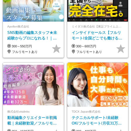
Apollon株式会社
ミイダス株式会社【東証プライム上場パーソルグループ】
SNS動画の編集スタッフ★未
インサイドセールス【フルリ
経験からプロになれる！｜お
モート/全国どこでも働ける】
うちで働くフルリモート｜残
未経験OK*土日祝休み*残業少
300～550万円
300～600万円
業ゼロで18時退勤◎
なめ*在宅勤務手当あり
フルリモートあり
フルリモートあり
株式会社viralinks
TDCX Japan株式会社
動画編集クリエイター※初掲
テクニカルサポート/未経験
載｜未経験歓迎／フルリモー
OK/フルリモート/月収31万円
トOK／月給32万＋賞与
可/月最大3万のインセンティ