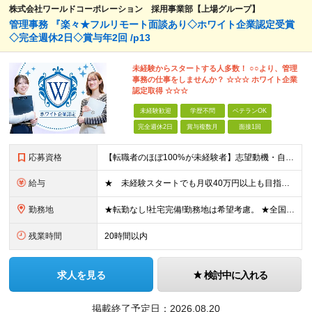
株式会社ワールドコーポレーション 採用事業部【上場グループ】
管理事務 『楽々★フルリモート面談あり◇ホワイト企業認定受賞
◇完全週休2日◇賞与年2回 /p13
未経験からスタートする人多数！ ○○より、管理
事務の仕事をしませんか？ ☆☆☆ ホワイト企業
認定取得 ☆☆☆
未経験歓迎
学歴不問
ベテランOK
完全週休2日
賞与複数月
面接1回
応募資格
【転職者のほぼ100%が未経験者】志望動機・自己PR不要 ◎学歴、職歴、転職回数、正社員経験の有無などは一切問いません！ ◎ご年齢が38歳までの方※若年層の長期キャリア形成のため 普通自動車免許（
給与
★ 未経験スタートでも月収40万円以上も目指せます！ ★ ★ 試用期間6か月あり／給与・待遇に変更なし ★ ＼パターン①orパターン②で給与形態の選択が可能／ ＜パターン①＞ 月給+交通費+（残業
勤務地
★転勤なし!社宅完備!勤務地は希望考慮。 ★全国の拠点 ★U・Iターン歓迎! ■関東/東京、神奈川、埼玉、千葉、群馬、栃木、茨城 ■東北/青森、秋田、岩手、宮城、福島、山形 ■関西/大阪、兵庫、京都
残業時間
20時間以内
求人を見る
検討中に入れる
掲載終了予定日：
2026.08.20