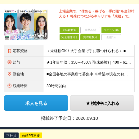
上場企業で、“休める・稼げる・手に職”を全部叶
える！ 将来につながるキャリアを『東建』で。
未経験歓迎
学歴不問
ベテランOK
完全週休2日
賞与複数月
面接1回
応募資格
＜未経験OK！大手企業で手に職つけられる＞ ■高卒以上 ■普通自動車免許をお持ちの方 ◎20代～50代まで幅広い年代層の転職実績あり
給与
★1年目年収：350～450万円(未経験)｜400～610万円(経験者) ★ゆくゆく年収700万～900万円も可能。昇給率に自信あり！ ★賞与約5ヶ月分支給 【未経験】 月給21万1,400円～24
勤務地
■全国各地の事業所で募集中 ※希望や現在のお住まいを考慮！面接時に希望の勤務地をお聞かせください ※現場への直行、自宅への直帰可能です ※Uターン・Iターンも歓迎します ■本社所在地 愛知県名古屋市
残業時間
30時間以内
求人を見る
検討中に入れる
掲載終了予定日：
2026.09.10
正社員
自己PR不要