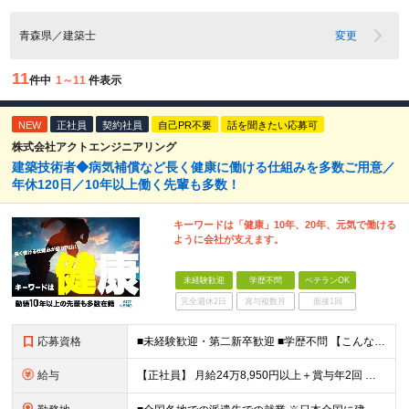
青森県／建築士
変更
11
件中
1～11
件表示
NEW
正社員
契約社員
自己PR不要
話を聞きたい応募可
株式会社アクトエンジニアリング
建築技術者◆病気補償など長く健康に働ける仕組みを多数ご用意／
年休120日／10年以上働く先輩も多数！
キーワードは「健康」10年、20年、元気で働ける
ように会社が支えます。
未経験歓迎
学歴不問
ベテランOK
完全週休2日
賞与複数月
面接1回
応募資格
■未経験歓迎・第二新卒歓迎 ■学歴不問 【こんな方はぜひご応募ください】 ■大手ゼネコンのプロジェクトに関わってみたい ■福利厚生が整った会社で働きたい ■年収アップを狙いたい ■スケールの大きな仕
給与
【正社員】 月給24万8,950円以上＋賞与年2回 ※年齢・経験・スキル等を考慮の上、当社規定により決定します。 ※残業代、通勤交通費は別途全額支給しています。 【契約社員】 月給28万2,080円