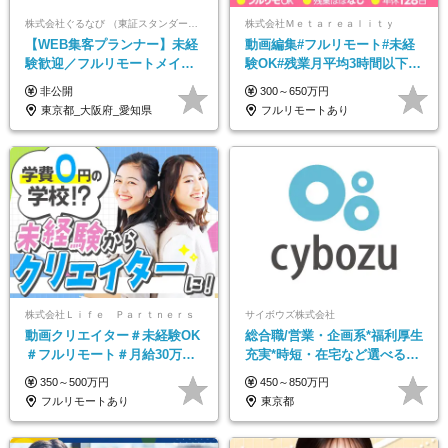
株式会社ぐるなび （東証スタンダード上場）
株式会社Ｍｅｔａｒｅａｌｉｔｙ
【WEB集客プランナー】未経
動画編集#フルリモート#未経
験歓迎／フルリモートメイン
験OK#残業月平均3時間以下#
／プライム上場／土日祝休み
土日祝休み#年休128日
非公開
300～650万円
／東京・大阪・名古屋
東京都_大阪府_愛知県
フルリモートあり
株式会社Ｌｉｆｅ Ｐａｒｔｎｅｒｓ
サイボウズ株式会社
動画クリエイター＃未経験OK
総合職/営業・企画系*福利厚生
＃フルリモート＃月給30万～#
充実*時短・在宅など選べる働
髪色・ネイル・服装自由#残業
き方*賞与年2回
350～500万円
450～850万円
少なめ#土日祝休み
フルリモートあり
東京都