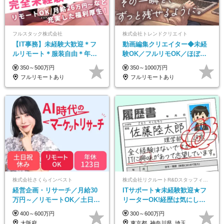
フルスタック株式会社
株式会社トレンドクリエイト
【IT事務】未経験大歓迎＊フ
動画編集クリエイター◆未経
ルリモート＊服装自由＊年休
験OK／フルリモOK／ほぼ定
125日以上＊残業なし＊月給26
時帰り／年間休日125日／髪・
350～500万円
350～1000万円
万円以上
服・ネイル自由／副業OK
フルリモートあり
フルリモートあり
株式会社さくらインベスト
株式会社リクルートR&Dスタッフィング【リクルートグループ】
経営企画・リサーチ／月給30
ITサポート★未経験歓迎★フ
万円～／リモートOK／土日祝
リーターOK!経歴は気にしな
休み／生成AIを活用できる方
くて大丈夫★超大手リクルー
400～600万円
300～600万円
歓迎
トグループの正社員/sg
大阪府
東京都_神奈川県_埼玉県_千葉県_大阪府…