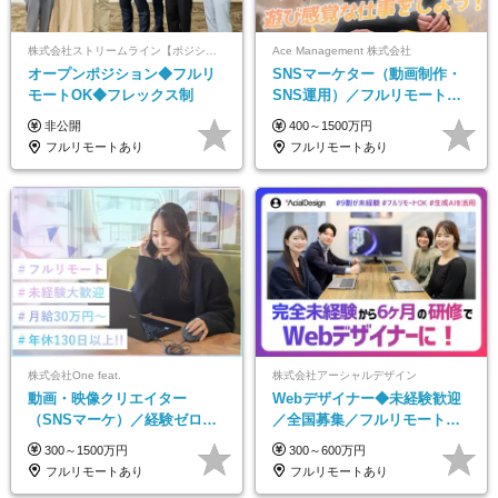
株式会社ストリームライン【ポジションマッチ登録】
Ace Management 株式会社
オープンポジション◆フルリ
SNSマーケター（動画制作・
モートOK◆フレックス制
SNS運用）／フルリモートOK
／未経験歓迎【モットーは…
非公開
400～1500万円
遊び感覚で仕事をする♪】
フルリモートあり
フルリモートあり
株式会社One feat.
株式会社アーシャルデザイン
動画・映像クリエイター
Webデザイナー◆未経験歓迎
（SNSマーケ）／経験ゼロか
／全国募集／フルリモート／
ら一流へ／フルリモートOK／
最大6ヵ月の実践型研修／月給
300～1500万円
300～600万円
月給30万円～／年休130日以上
25万円以上
フルリモートあり
フルリモートあり