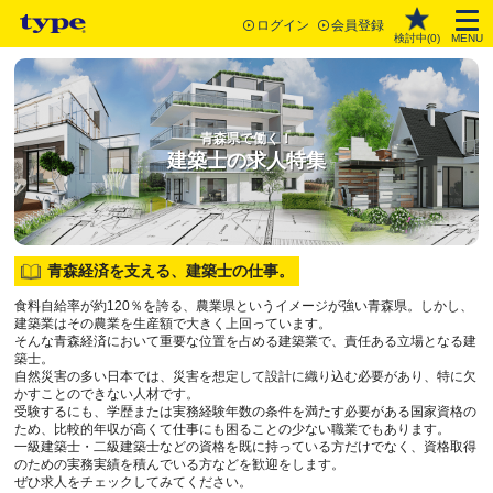
ログイン
会員登録
検討中(
0
)
MENU
青森県で働く！
建築士の求人特集
青森経済を支える、建築士の仕事。
食料自給率が約120％を誇る、農業県というイメージが強い青森県。しかし、
建築業はその農業を生産額で大きく上回っています。
そんな青森経済において重要な位置を占める建築業で、責任ある立場となる建
築士。
自然災害の多い日本では、災害を想定して設計に織り込む必要があり、特に欠
かすことのできない人材です。
受験するにも、学歴または実務経験年数の条件を満たす必要がある国家資格の
ため、比較的年収が高くて仕事にも困ることの少ない職業でもあります。
一級建築士・二級建築士などの資格を既に持っている方だけでなく、資格取得
のための実務実績を積んでいる方などを歓迎をします。
ぜひ求人をチェックしてみてください。