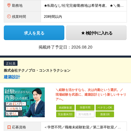
勤務地
★転勤なし!社宅完備!勤務地は希望考慮。 ★＼働きたいエリアで仕事ができます／ ★U・Iターン歓迎! ■関東/東京、神奈川、埼玉、千葉、群馬、栃木、茨城 ■東北/青森、秋田、岩手、宮城、福島、山形
残業時間
20時間以内
求人を見る
検討中に入れる
掲載終了予定日：
2026.08.20
正社員
株式会社テクノプロ・コンストラクション
建築設計
＼経験を活かすなら、次は内勤という選択。／
現場経験を武器に、建築設計という新しいキャリ
アへ。
未経験歓迎
学歴不問
ベテランOK
完全週休2日
賞与複数月
面接1回
応募資格
＜学歴不問／職種未経験歓迎／第二新卒歓迎／ブランクOK＞ ■建設業界での実務経験をお持ちの方 └年数・分野・職種はいっさい不問！ ◆設計職が初めての方も歓迎！ ◆施工管理など、現場経験を活かしてキ