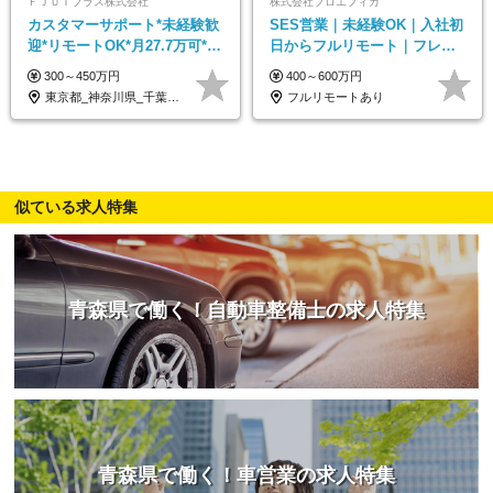
ＦＪＵＴプラス株式会社
株式会社プロエフィカ
カスタマーサポート*未経験歓
SES営業｜未経験OK｜入社初
迎*リモートOK*月27.7万可*賞
日からフルリモート｜フレッ
与年2回*転勤なし*連休
クス可｜残業月平均10h以下｜
300～450万円
400～600万円
OK/ZE010232
事業立ち上げメンバー
東京都_神奈川県_千葉県_大阪府_愛知県…
フルリモートあり
似ている求人特集
青森県で働く！自動車整備士の求人特集
青森県で働く！車営業の求人特集