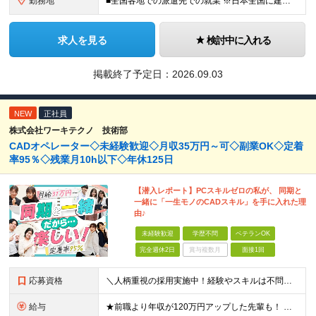
勤務地
■全国各地での派遣先での就業 ※日本全国に建設技術者のニーズがあります。U・Iターン希望の方も歓迎しておりますので、ご希望を気軽にお聞かせください。 ◆本社／東京都港区赤坂3-8-15 THE AK
求人を見る
検討中に入れる
掲載終了予定日：
2026.09.03
NEW
正社員
株式会社ワーキテクノ 技術部
CADオペレーター◇未経験歓迎◇月収35万円～可◇副業OK◇定着
率95％◇残業月10h以下◇年休125日
【潜入レポート】PCスキルゼロの私が、 同期と
一緒に「一生モノのCADスキル」を手に入れた理
由♪
未経験歓迎
学歴不問
ベテランOK
完全週休2日
賞与複数月
面接1回
応募資格
＼人柄重視の採用実施中！経験やスキルは不問です／ ★正社員デビューも歓迎★未経験OK★第二新卒歓迎★学歴不問 ◎20代～30代の若手中心に活躍中 ◎U/Iターンも歓迎 ◎転居を伴う転勤なし ◎家族の
給与
★前職より年収が120万円アップした先輩も！ ★年収500万円可能 ■月給30万円～80万円＋各種手当（経験者） ■月給26万2000円～36万円＋各種手当（未経験者/首都圏） ※首都圏以外の未経