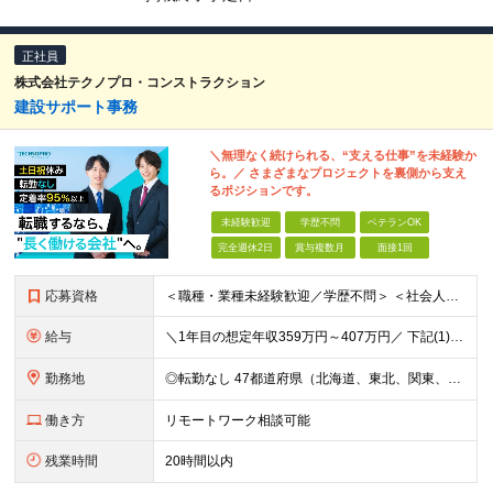
正社員
株式会社テクノプロ・コンストラクション
建設サポート事務
＼無理なく続けられる、“支える仕事”を未経験か
ら。／ さまざまなプロジェクトを裏側から支え
るポジションです。
未経験歓迎
学歴不問
ベテランOK
完全週休2日
賞与複数月
面接1回
応募資格
＜職種・業種未経験歓迎／学歴不問＞ ＜社会人未経験歓迎／第二新卒歓迎／ブランクOK＞ ◆これまでの経歴や転職回数は問いません。意欲や人物を重視した採用です。 ◆社会人デビューの方や、正社員として働く
給与
＼1年目の想定年収359万円～407万円／ 下記(1)～(3)のいずれかを、ご希望や適性を考慮したうえで決定します。 (1)月給23万1,000円＋賞与年2回（計2ヶ月分） (2)月給26万5,
勤務地
◎転勤なし 47都道府県（北海道、東北、関東、北陸・甲信越、関西、東海、中国、四国、九州、沖縄）の各プロジェクト先 ◇本人の希望を伴わない転居はなく、転勤もありません。 ◇勤務地はご希望を最大限考
働き方
リモートワーク相談可能
残業時間
20時間以内