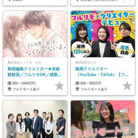
株式会社ＬＩＶＥ ＵＰ
株式会社ＯＬＣ
動画編集クリエイター★未経
動画クリエイター
験歓迎／フルリモOK／残業な
（YouTube・TikTok）【フレ
し／年間休日125日／髪・服・
ックス/フルリモ】未経験OK
350～1000万円
300～350万円
ネイル自由／研修充実で安心
｜Web研修1年間｜副業OK
フルリモートあり
フルリモートあり