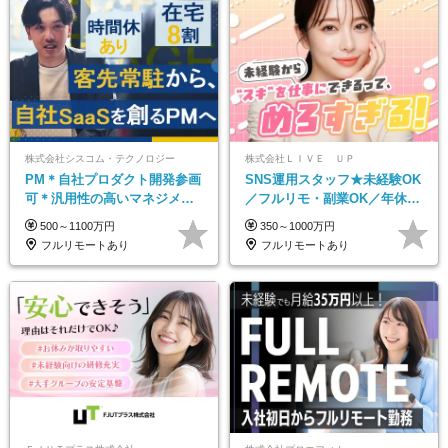
株式会社シスコム・テクノロジー
株式会社ＬＩＶＥ ＵＰ
PM＊自社プロダクト開発参画
SNS運用スタッフ★未経験OK
可＊汎用性の高いマネジメン
／フルリモ・副業OK／年休
トスキル＊年収1000万以上可
125日／残業なし／髪・服・ネ
500～1100万円
350～1000万円
イル・ピアス自由
フルリモートあり
フルリモートあり