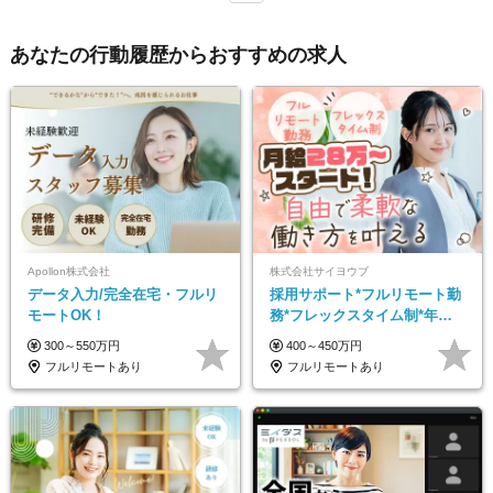
あなたの行動履歴からおすすめの求人
Apollon株式会社
株式会社サイヨウブ
データ入力/完全在宅・フルリ
採用サポート*フルリモート勤
モートOK！
務*フレックスタイム制*年休
120日*土日祝休み*残業ほぼな
300～550万円
400～450万円
し*育児中社員8割以上
フルリモートあり
フルリモートあり