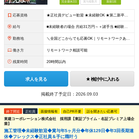
完全週休2日
賞与複数月
面接1回
応募資格
★正社員デビュー歓迎 ★未経験OK ★第二新卒歓迎 ★学歴不問 ＜こんな方にピッタリ！＞ □ 収入も、お休みも、絶対に妥協したくない！ □ ゆとりのある生活を楽しみながら、将来ずっと役立つスキル
給与
■未経験者の場合 月給31万円～＋諸手当 ■経験者の場合 月給35万円～90万円＋諸手当 ★前職から年収120万円UPの実績あり ★初年度年収500万円～も可能！ ※首都圏以外の未経験の方は【月
勤務地
＼全国どこからでも応募OK｜リモートワークあり／ ◇会社都合の転居を伴う転勤はなし ◇直行直帰OK！ ご自宅から通いやすいエリアや希望するエリアの プロジェクトをご担当いただきます！ 「自宅から通え
働き方
リモートワーク相談可能
残業時間
20時間以内
求人を見る
検討中に入れる
掲載終了予定日：
2026.09.03
終了間近
正社員
面接情報有
自己PR不要
話を聞きたい応募可
東建コーポレーション株式会社 採用課【東証プライム・名証プレミア上場企
業】
施工管理◆未経験歓迎◆賞与年5ヶ月分◆年休129日◆年3回長期連
休◆フレックス◆正社員＆手に職叶う