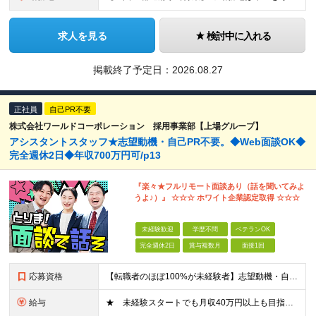
求人を見る
検討中に入れる
掲載終了予定日：
2026.08.27
正社員
自己PR不要
株式会社ワールドコーポレーション 採用事業部【上場グループ】
アシスタントスタッフ★志望動機・自己PR不要。◆Web面談OK◆
完全週休2日◆年収700万円可/p13
『楽々★フルリモート面談あり（話を聞いてみよ
うよ♪）』 ☆☆☆ ホワイト企業認定取得 ☆☆☆
未経験歓迎
学歴不問
ベテランOK
完全週休2日
賞与複数月
面接1回
応募資格
【転職者のほぼ100%が未経験者】志望動機・自己PR不要 ◎学歴、職歴、転職回数、正社員経験の有無などは一切問いません！ ◎ご年齢が38歳までの方※若年層の長期キャリア形成のため 普通自動車免許（
給与
★ 未経験スタートでも月収40万円以上も目指せます！ ★ ★ 試用期間6か月あり／給与・待遇に変更なし ★ ＼パターン①orパターン②で給与形態の選択が可能／ ＜パターン①＞ 月給+交通費+（残業