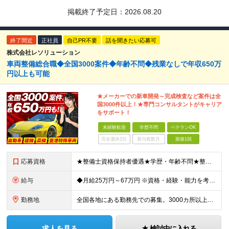
掲載終了予定日：
2026.08.20
終了間近
正社員
自己PR不要
話を聞きたい応募可
株式会社レソリューション
車両整備総合職◆全国3000案件◆年齢不問◆残業なしで年収650万
円以上も可能
★メーカーでの新車開発～完成検査など案件は全
国3000件以上！★専門コンサルタントがキャリア
をサポート！
未経験歓迎
学歴不問
ベテランOK
完全週休2日
賞与複数月
面接1回
応募資格
★整備士資格保持者優遇★学歴・年齢不問★整備経験者・既卒者・第二新卒・車業界経験者・未経験者歓迎！ ◎経験や資格を活かしてキャリアアップしたい方 ◎ライフスタイルに合った働き方を求めている方 ◎技術
給与
◆月給25万円～67万円 ※資格・経験・能力を考慮の上、優遇 ※現年収・年齢・経験・資格・能力等、総合的に考慮し、決定します。 ※自動車整備の実務経験がある方はご相談ください！ ※試用期間有(同待遇/
勤務地
全国各地にある勤務先での募集。3000カ所以上から希望を考慮し決定。 ★転居を伴う転勤なし。 ★遠方からのご応募も歓迎！引越など赴任に伴う費用、家賃は全額負担します（会社規定による）。 ★請負先
求人を見る
検討中に入れる