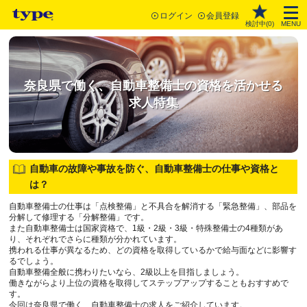
ログイン
会員登録
検討中(
0
)
MENU
奈良県で働く、自動車整備士の資格を活かせる
求人特集
自動車の故障や事故を防ぐ、自動車整備士の仕事や資格と
は？
自動車整備士の仕事は「点検整備」と不具合を解消する「緊急整備」、部品を
分解して修理する「分解整備」です。
また自動車整備士は国家資格で、1級・2級・3級・特殊整備士の4種類があ
り、それぞれでさらに種類が分かれています。
携われる仕事が異なるため、どの資格を取得しているかで給与面などに影響す
るでしょう。
自動車整備全般に携わりたいなら、2級以上を目指しましょう。
働きながらより上位の資格を取得してステップアップすることもおすすめで
す。
今回は奈良県で働く、自動車整備士の求人をご紹介しています。