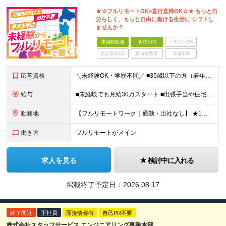
★☆フルリモートOK×直行直帰OK☆★ もっと自
分らしく、もっと自由に働ける生活に シフトし
ませんか？
未経験歓迎
学歴不問
ベテランOK
完全週休2日
賞与複数月
面接1回
応募資格
＼未経験OK・学歴不問／ ■35歳以下の方（若年層の長期キャリア形成のため） ■第二新卒OK ■普通自動車免許（AT）をお持ちの方 ▼▽こんな方はぜひご応募ください！▽▼ 「車の運転が好き！」 「地
給与
■未経験でも月給30万スタート ■出張手当や住宅手当あり 【東京都・神奈川県】 月給35万円～60万円＋インセンティブ＋賞与＋諸手当 上記月給は、月42時間分の固定残業代（月8万3900円以上）を含
勤務地
【フルリモートワーク｜通勤・出社なし】 ★1人1台社用車貸与 ★転勤なし ★直帰直行OK 【本社】 兵庫県神戸市中央区明石町44 神戸御幸ビル4F ★☆積極採用中☆★ ◆北海道・東北：札幌／福島／
働き方
フルリモートがメイン
求人を見る
検討中に入れる
掲載終了予定日：
2026.08.17
終了間近
正社員
面接情報有
自己PR不要
株式会社スタッフサービス エンジニアリング事業本部