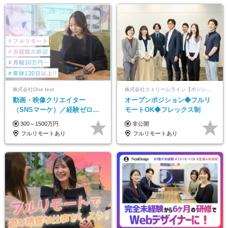
株式会社One feat.
株式会社ストリームライン【ポジションマッチ登録】
動画・映像クリエイター
オープンポジション◆フルリ
（SNSマーケ）／経験ゼロか
モートOK◆フレックス制
ら一流へ／フルリモートOK／
300～1500万円
非公開
月給30万円～／年休130日以上
フルリモートあり
フルリモートあり