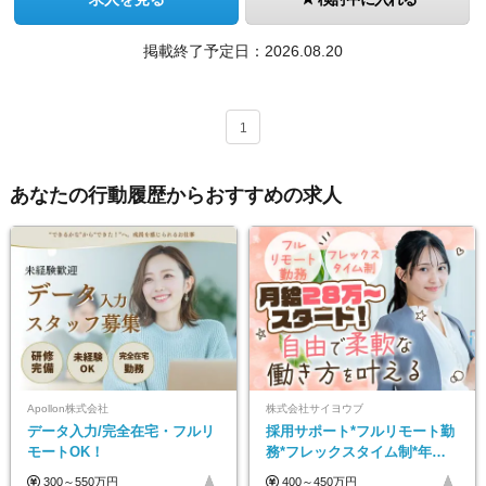
掲載終了予定日：
2026.08.20
1
あなたの行動履歴からおすすめの求人
Apollon株式会社
株式会社サイヨウブ
データ入力/完全在宅・フルリ
採用サポート*フルリモート勤
モートOK！
務*フレックスタイム制*年休
120日*土日祝休み*残業ほぼな
300～550万円
400～450万円