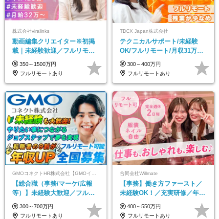
株式会社viralinks
TDCX Japan株式会社
動画編集クリエイター※初掲
テクニカルサポート/未経験
載｜未経験歓迎／フルリモー
OK/フルリモート/月収31万円
トOK／月給32万＋賞与
可/月最大3万のインセンティ
350～1500万円
300～400万円
ブ支給/平均年齢33歳
フルリモートあり
フルリモートあり
GMOコネクトHR株式会社【GMOインターネットグループ】
合同会社Willmate
【総合職（事務/マーケ/広報
【事務】働き方ファースト／
等）】未経験大歓迎／フルリ
未経験OK！／充実研修／年休
モ可で全国募集！年収アップ
127日～／残業なし／平均20代
300～700万円
400～550万円
多数★年休最大130日★
／リモートOK
フルリモートあり
フルリモートあり