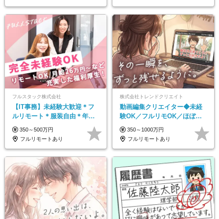
フルスタック株式会社
株式会社トレンドクリエイト
【IT事務】未経験大歓迎＊フ
動画編集クリエイター◆未経
ルリモート＊服装自由＊年休
験OK／フルリモOK／ほぼ定
125日以上＊残業なし＊月給26
時帰り／年間休日125日／髪・
350～500万円
350～1000万円
万円以上
服・ネイル自由／副業OK
フルリモートあり
フルリモートあり