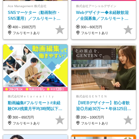
Ace Management 株式会社
株式会社アーシャルデザイン
SNSマーケター（動画制作・
Webデザイナー◆未経験歓迎
SNS運用）／フルリモートOK
／全国募集／フルリモート／
／未経験歓迎【モットーは…
最大6ヵ月の実践型研修／月給
400～1500万円
300～600万円
遊び感覚で仕事をする♪】
25万円以上
フルリモートあり
フルリモートあり
株式会社Ｍｅｔａｒｅａｌｉｔｙ
株式会社ＧＥＮＴＥＮ
動画編集#フルリモート#未経
【WEBデザイナー】初⼼者歓
験OK#残業月平均3時間以下#
迎◎⽉給30万〜＊年休125⽇＊
土日祝休み#年休128日
在宅OK＆研修あり＊フレック
300～650万円
200～1000万円
ス
フルリモートあり
フルリモートあり