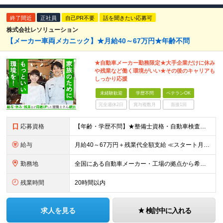
終了間近
正社員
自己PR不要
話を聞きたい応募可
株式会社レソリューション
【メーカー車両メカニック】★月給40～67万円★年齢不問
★自動車メーカー勤務限定★大手企業だけに休み
や残業など働く環境がいい★その後のキャリアも
しっかり応援
未経験歓迎
学歴不問
ベテランOK
完全週休2日
賞与複数月
面接1回
応募資格
【年齢・学歴不問】★整備士資格・自動車検査員資格をお持ちの方★既卒者・第二新卒・実務未経験者も歓迎！ ■自動車整備士資格または自動車検査員資格の保有者。 ※実務経験不問 ◎経験や資格を活かしてキャリ
給与
月給40～67万円＋残業代全額支給 ≪スタート月給例≫ ■自動車車検・整備：月給40万円+残業代 ※現年収・年齢・経験・資格・能力等、総合的に考慮し、決定します。 ※試用期間有(同待遇/最長6ヵ月
勤務地
全国にある自動車メーカー・工場の拠点から希望を考慮して決定します。 ★転居を伴う転勤はありません。 ★U・Iターン、遠方からのご応募も歓迎！引越など赴任に伴う費用、家賃は全額負担します（会社規定によ
残業時間
20時間以内
求人を見る
検討中に入れる