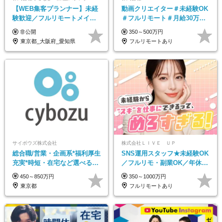
【WEB集客プランナー】未経
動画クリエイター＃未経験OK
験歓迎／フルリモートメイン
＃フルリモート＃月給30万～#
／プライム上場／土日祝休み
髪色・ネイル・服装自由#残業
非公開
350～500万円
／東京・大阪・名古屋
少なめ#土日祝休み
東京都_大阪府_愛知県
フルリモートあり
サイボウズ株式会社
株式会社ＬＩＶＥ ＵＰ
総合職/営業・企画系*福利厚生
SNS運用スタッフ★未経験OK
充実*時短・在宅など選べる働
／フルリモ・副業OK／年休
き方*賞与年2回
125日／残業なし／髪・服・ネ
450～850万円
350～1000万円
イル・ピアス自由
東京都
フルリモートあり