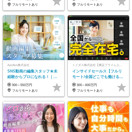
し*育児中社員8割以上
フルリモートあり
フルリモートあり
Apollon株式会社
ミイダス株式会社【東証プライム上場パーソルグループ】
SNS動画の編集スタッフ★未
インサイドセールス【フルリ
経験からプロになれる！｜お
モート/全国どこでも働ける】
うちで働くフルリモート｜残
未経験OK*土日祝休み*残業少
300～550万円
300～600万円
業ゼロで18時退勤◎
なめ*在宅勤務手当あり
フルリモートあり
フルリモートあり