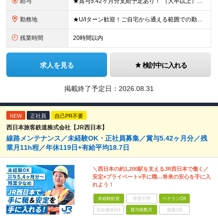
給与
★賞与5.42ヶ月分支給予定あり！ （大卒以上）月給24万1,692円～39万5,780円＋各種手当＋賞与2回 （高卒以上）月給22万2,662円～39万5,780円＋各種手当＋賞与2回 ※上記は
勤務地
★U/Iターン歓迎！ご自宅から通える範囲での勤務となります ★JR西日本本社（大阪市北区）または、当社事業エリア内（北陸から北九州まで）の各支社で勤務 ※関西に本社あり※ 〈近畿エリア〉 三重県（
残業時間
20時間以内
求人を見る
検討中に入れる
掲載終了予定日：
2026.08.31
NEW
正社員
自己PR不要
西日本旅客鉄道株式会社【JR西日本】
線路メンテナンス／未経験OK・正社員募集／賞与5.42ヶ月分／残
業月11h程／年休119日+有給平均18.7日
＼西日本の約1,200駅を支えるJR西日本で働く／
安定×プライベート×手に職…将来の安心を手に入
れよう！
未経験歓迎
学歴不問
ベテランOK
完全週休2日
賞与複数月
面接1回