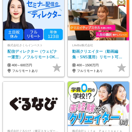
株式会社さくらインベスト
LifeBiz株式会社
配信ディレクター（ウェビナ
動画クリエイター（動画編
ー運営）／フルリモートOK／
集・SNS運用）リモート可／
土日祝休み／年休123日／年収
月平均43万／未経験歓迎／15
400～600万円
400～1500万円
600万円可
項目に細分化された研修制度♪
フルリモートあり
フルリモートあり
株式会社ぐるなび （東証スタンダード上場）
株式会社Ｌｉｆｅ Ｐａｒｔｎｅｒｓ