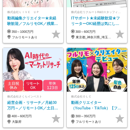
株式会社ＬＩＶＥ ＵＰ
株式会社リクルートR&Dスタッフィング【リクルートグループ】
動画編集クリエイター★未経
ITサポート★未経験歓迎★フ
験歓迎／フルリモOK／残業な
リーターOK!経歴は気にしな
し／年間休日125日／髪・服・
くて大丈夫★超大手リクルー
350～1000万円
300～600万円
ネイル自由／研修充実で安心
トグループの正社員/sg
フルリモートあり
東京都_神奈川県_埼玉県_千葉県_大阪府…
株式会社さくらインベスト
株式会社ＯＬＣ
経営企画・リサーチ／月給30
動画クリエイター
万円～／リモートOK／土日祝
（YouTube・TikTok）【フレ
休み／生成AIを活用できる方
ックス/フルリモ】未経験OK
400～600万円
300～350万円
歓迎
｜Web研修1年間｜副業OK
大阪府
フルリモートあり