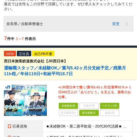
最近では女性もこの分野で活躍しています。ぜひ求人をチェックしてみてくだ
さい。
奈良県／自動車整備士
変更
7
件中
1～7
件表示
NEW
正社員
自己PR不要
西日本旅客鉄道株式会社【JR西日本】
運輸職スタッフ／未経験OK／賞与5.42ヶ月分支給予定／残業月
11h程／年休119日+有給平均18.7日
≪JR西日本で働く/賞与5.42ヶ月/定着率92％≫ 1
日500万人の「ありがとう」を支える、接客のお
仕事。
未経験歓迎
学歴不問
ベテランOK
完全週休2日
賞与複数月
面接1回
応募資格
★未経験OK・第二新卒歓迎・20代30代活躍★ ☆高卒以上 ☆社会人経験（就労経験）がある方 業界・ポジション・年数は不問です！ 「誰もが知る大手企業で働きたい」 「1人より、チームで仕事がした