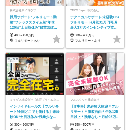
株式会社サイヨウブ
TDCX Japan株式会社
採用サポート*フルリモート勤
テクニカルサポート/未経験OK/
務*フレックスタイム制*年休
フルリモート/月収31万円可/月
120日*土日祝休み*残業ほぼな
最大3万のインセンティブ支給/
し*育児中社員8割以上
平均年齢33歳
400～450万円
300～400万円
フルリモートあり
フルリモートあり
ミイダス株式会社【東証プライム上場パーソルグループ】
フルスタック株式会社
インサイドセールス【フルリモ
【IT事務】未経験大歓迎＊フル
ート/全国どこでも働ける】未経
リモート＊服装自由＊年休125
験OK*土日祝休み*残業少なめ*
日以上＊残業なし＊月給26万円
在宅勤務手当あり
以上
300～600万円
350～500万円