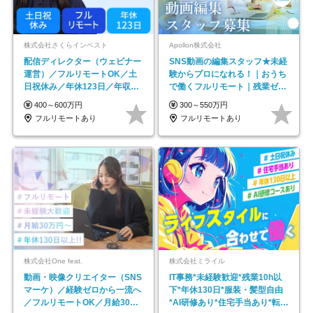
株式会社さくらインベスト
Apollon株式会社
配信ディレクター（ウェビナー
SNS動画の編集スタッフ★未経
運営）／フルリモートOK／土
験からプロになれる！｜おうち
日祝休み／年休123日／年収
で働くフルリモート｜残業ゼロ
600万円可
で18時退勤◎
400～600万円
300～550万円
フルリモートあり
フルリモートあり
株式会社One feat.
株式会社ミライル
動画・映像クリエイター（SNS
IT事務*未経験歓迎*残業10h以
マーケ）／経験ゼロから一流へ
下*年休130日*服装・髪型自由
／フルリモートOK／月給30万
*AI研修あり*住宅手当あり*転勤