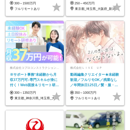
円～／年休130日以上
なし
300～1500万円
250～450万円
フルリモートあり
東京都_埼玉県_大阪府_新潟県_福岡県
株式会社コプロコンストラクション【東証プライム上場コプロ・ホールディングス子会社】
株式会社ＬＩＶＥ ＵＰ
※サポート事務*未経験から月
動画編集クリエイター★未経験
収37万円可♪専門スキルが身に
歓迎／フルリモOK／残業なし
付く！Web面接＆リモート研修
／年間休日125日／髪・服・ネ
も充実♪/a
イル自由／研修充実で安心
300～1350万円
350～1000万円
東京都_神奈川県_埼玉県_大阪府_愛知県…
フルリモートあり