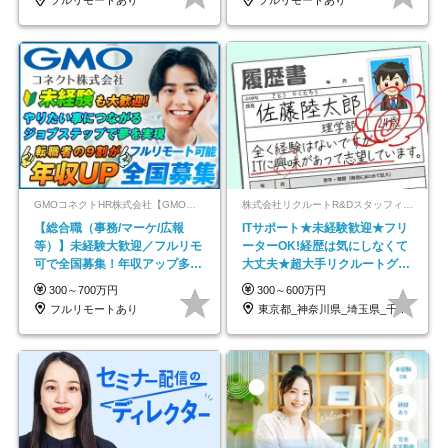
フルリモートあり
フルリモートあり
GMOコネクトHR株式会社【GMOインターネットグループ】
株式会社リクルートR&Dスタッフィング【リクルートグループ】
【総合職（事務/マーケ/広報
ITサポート★未経験歓迎★フリ
等）】未経験大歓迎／フルリモ
ーターOK!経歴は気にしなくて
可で全国募集！年収アップ多数
大丈夫★超大手リクルートグル
★年休最大130日★
ープの正社員/sg
300～700万円
300～600万円
フルリモートあり
東京都_神奈川県_埼玉県_千葉県_大阪府…