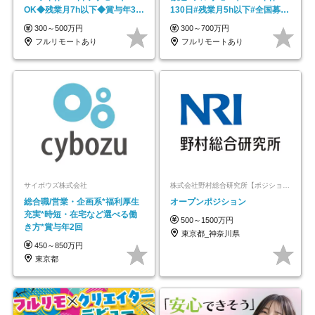
OK◆残業月7h以下◆賞与年3回
130日#残業月5h以下#全国募集
◆5年目まで必ず昇給
#最大1年の研修
300～500万円
300～700万円
フルリモートあり
フルリモートあり
サイボウズ株式会社
株式会社野村総合研究所【ポジションマッチ登録】
総合職/営業・企画系*福利厚生
オープンポジション
充実*時短・在宅など選べる働
500～1500万円
き方*賞与年2回
東京都_神奈川県
450～850万円
東京都