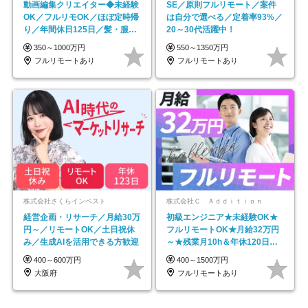
動画編集クリエイター◆未経験
SE／原則フルリモート／案件
OK／フルリモOK／ほぼ定時帰
は自分で選べる／定着率93%／
り／年間休日125日／髪・服・
20～30代活躍中！
ネイル自由／副業OK
350～1000万円
550～1350万円
フルリモートあり
フルリモートあり
株式会社さくらインベスト
株式会社Ｃ Ａｄｄｉｔｉｏｎ
経営企画・リサーチ／月給30万
初級エンジニア★未経験OK★
円～／リモートOK／土日祝休
フルリモートOK★月給32万円
み／生成AIを活用できる方歓迎
～★残業月10h＆年休120日以
上★副業可
400～600万円
400～1500万円
大阪府
フルリモートあり