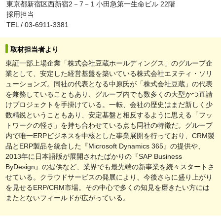
東京都新宿区西新宿2－7－1 小田急第一生命ビル 22階
採用担当
TEL / 03-6911-3381
取材担当者より
東証一部上場企業「株式会社豆蔵ホールディングス」のグループ企
業として、安定した経営基盤を築いている株式会社エヌティ・ソリ
ューションズ。同社の代表となる中原氏が「株式会社豆蔵」の代表
を兼務していることもあり、グループ内でも数多くの大型かつ直請
けプロジェクトを手掛けている。一転、会社の歴史はまだ新しく少
数精鋭ということもあり、安定基盤と相反するように思える「フッ
トワークの軽さ」を持ち合わせている点も同社の特徴だ。グループ
内で唯一ERPビジネスを中核とした事業展開を行っており、CRM製
品とERP製品を統合した『Microsoft Dynamics 365』の提供や、
2013年に日本語版が展開されたばかりの『SAP Business
ByDesign』の提供など、業界でも最先端の新事業を続々スタートさ
せている。クラウドサービスの発展により、今後さらに盛り上がり
を見せるERP/CRM市場。その中心で多くの知見を磨きたい方には
またとないフィールドが広がっている。