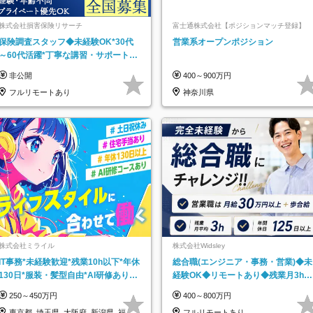
株式会社損害保険リサーチ
富士通株式会社【ポジションマッチ登録】
保険調査スタッフ◆未経験OK*30代
営業系オープンポジション
～60代活躍*丁寧な講習・サポートあ
り*原則直行直帰／全国募集・業務委
非公開
400～900万円
託
フルリモートあり
神奈川県
株式会社ミライル
株式会社Widsley
IT事務*未経験歓迎*残業10h以下*年休
総合職(エンジニア・事務・営業)◆未
130日*服装・髪型自由*AI研修あり*
経験OK◆リモートあり◆残業月3h◆
住宅手当あり*転勤なし
服装髪型自由
250～450万円
400～800万円
東京都_埼玉県_大阪府_新潟県_福岡
フルリモートあり