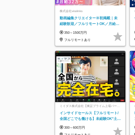
株式会社viralinks
動画編集クリエイター※初掲載｜未
経験歓迎／フルリモートOK／月給32
万＋賞与
350～1500万円
フルリモートあり
ミイダス株式会社【東証プライム上場パーソ
ルグループ】
インサイドセールス【フルリモート/
全国どこでも働ける】未経験OK*土日
祝休み*残業少なめ*在宅勤務手当あり
300～600万円
フルリモートあり