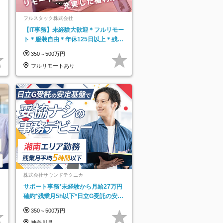
フルスタック株式会社
【IT事務】未経験大歓迎＊フルリモー
ト＊服装自由＊年休125日以上＊残業
なし＊月給26万円以上
350～500万円
フルリモートあり
株式会社サウンドテクニカ
サポート事務*未経験から月給27万円
確約*残業月5h以下*日立G受託の安定
基盤*湘南エリア勤務
350～500万円
神奈川県