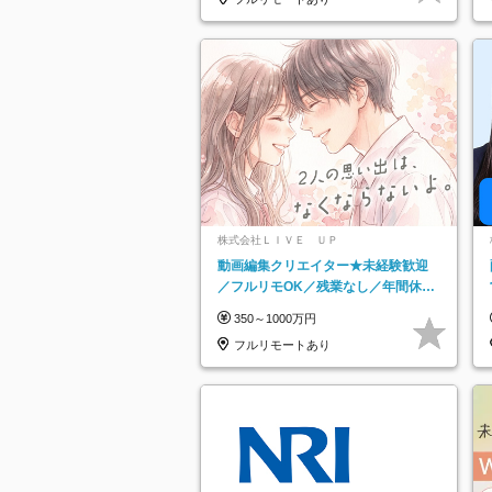
株式会社ＬＩＶＥ ＵＰ
動画編集クリエイター★未経験歓迎
／フルリモOK／残業なし／年間休日
125日／髪・服・ネイル自由／研修充
350～1000万円
実で安心
フルリモートあり