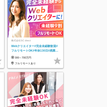
株式会社SC direct
Webクリエイター#完全未経験歓迎#
フルリモートOK#年休130日#残業月
5h以下#全国募集#最大1年の研修
300～700万円
フルリモートあり