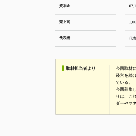
資本金
67,
売上高
1,
代表者
代
取材担当者より
今回取材
経営を続
ている。
今回募集
りは、こ
ダーやマ