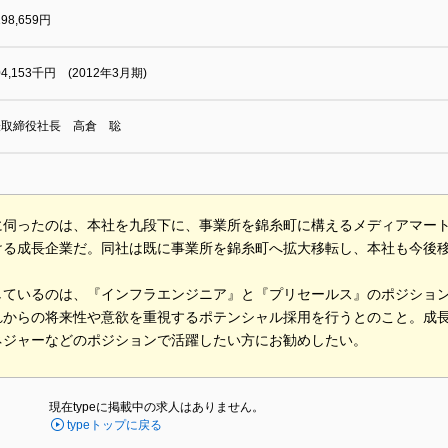
198,659円
004,153千円 (2012年3月期)
表取締役社長 高倉 聡
に伺ったのは、本社を九段下に、事業所を錦糸町に構えるメディアマー
ける成長企業だ。同社は既に事業所を錦糸町へ拡大移転し、本社も今後
しているのは、『インフラエンジニア』と『プリセールス』のポジショ
れからの将来性や意欲を重視するポテンシャル採用を行うとのこと。成
ネジャーなどのポジションで活躍したい方にお勧めしたい。
現在typeに掲載中の求人はありません。
typeトップに戻る