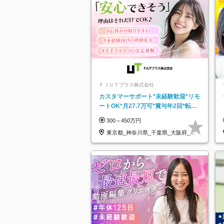
ＦＪＵＴプラス株式会社
カスタマーサポート*未経験歓迎*リモ
ートOK*月27.7万可*賞与年2回*転勤
なし*連休OK/ZE010232
300～450万円
東京都_神奈川県_千葉県_大阪府_愛
知県…