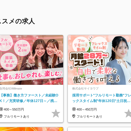
ススメの求人
合同会社Willmate
株式会社サイヨウブ
【事務】働き方ファースト／未経験O
採用サポート*フルリモート勤務*フ
K！／充実研修／年休127日～／残業
ックスタイム制*年休120日*土日祝休
なし／平均20代／リモートOK
み*残業ほぼなし*育児中社員8割以上
400～550万円
400～450万円
フルリモートあり
フルリモートあり