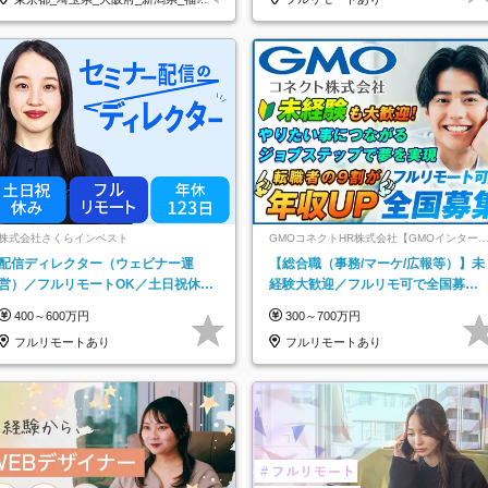
県
株式会社さくらインベスト
GMOコネクトHR株式会社【GMOインター
ットグループ】
配信ディレクター（ウェビナー運
【総合職（事務/マーケ/広報等）】未
営）／フルリモートOK／土日祝休み
経験大歓迎／フルリモ可で全国募
／年休123日／年収600万円可
集！年収アップ多数★年休最大130日
400～600万円
300～700万円
★
フルリモートあり
フルリモートあり