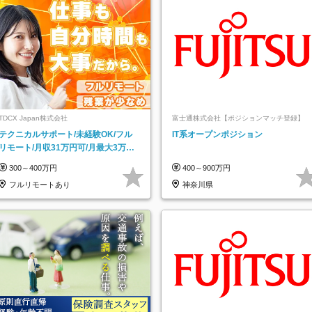
TDCX Japan株式会社
富士通株式会社【ポジションマッチ登録】
テクニカルサポート/未経験OK/フル
IT系オープンポジション
リモート/月収31万円可/月最大3万の
インセンティブ支給/平均年齢33歳
300～400万円
400～900万円
フルリモートあり
神奈川県