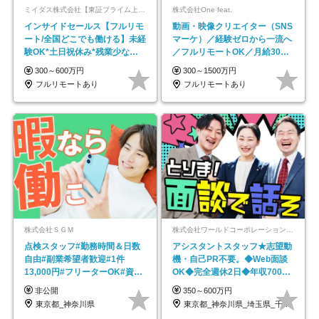
ミイダス株式会社【東証プライム上場パーソルグループ】
株式会社One feat.
インサイドセールス【フルリモ
動画・映像クリエイター（SNS
ート/全国どこでも働ける】未経
マーケ）／経験ゼロから一流へ
験OK*土日祝休み*残業少なめ*
／フルリモートOK／月給30万
在宅勤務手当あり
円～／年休130日以上
300～600万円
300～1500万円
フルリモートあり
フルリモートあり
株式会社ＳＧＭ
株式会社ワールドコーポレーション 採用事業部【上場グループ】
点検スタッフ#勤務時間＆日数
アシスタントスタッフ★志望動
自由#副業希望者歓迎#1件
機・自己PR不要。◆Web面談
13,000円#フリーターOK#資格
OK◆完全週休2日◆年収700万
スキル不要
円可/p13
非公開
350～600万円
東京都_神奈川県
東京都_神奈川県_埼玉県_千葉県_大阪府…