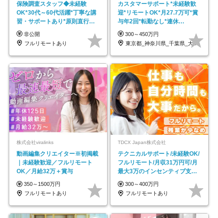
保険調査スタッフ◆未経験
カスタマーサポート*未経験歓
OK*30代～60代活躍*丁寧な講
迎*リモートOK*月27.7万可*賞
習・サポートあり*原則直行直
与年2回*転勤なし*連休
帰／全国募集・業務委託
OK/ZE010232
非公開
300～450万円
フルリモートあり
東京都_神奈川県_千葉県_大阪府_愛知県…
株式会社viralinks
TDCX Japan株式会社
動画編集クリエイター※初掲載
テクニカルサポート/未経験OK/
｜未経験歓迎／フルリモート
フルリモート/月収31万円可/月
OK／月給32万＋賞与
最大3万のインセンティブ支給/
平均年齢33歳
350～1500万円
300～400万円
フルリモートあり
フルリモートあり