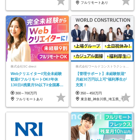
フルリモートあり
株式会社SC direct
株式会社ワールドコンストラクション 【東証一部】 (ワールドホールディングス・グループ)
Webクリエイター#完全未経験
【管理サポート】未経験歓迎*
歓迎#フルリモートOK#年休
月給30万円以上可*福利厚生が
130日#残業月5h以下#全国募集
充実！
#最大1年の研修
300～700万円
350～450万円
フルリモートあり
東京都_神奈川県_埼玉県_千葉県_大阪府…