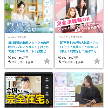
Apollon株式会社
フルスタック株式会社
SNS動画の編集スタッフ★未経
【IT事務】未経験大歓迎＊フル
験からプロになれる！｜おうち
リモート＊服装自由＊年休125
で働くフルリモート｜残業ゼロ
日以上＊残業なし＊月給26万円
で18時退勤◎
以上
300～550万円
350～500万円
フルリモートあり
フルリモートあり