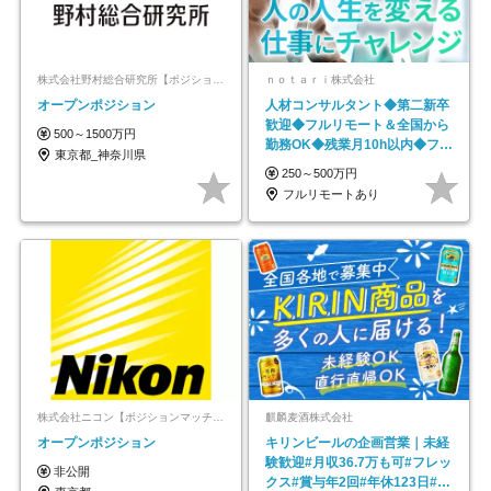
株式会社野村総合研究所【ポジションマッチ登録】
ｎｏｔａｒｉ株式会社
オープンポジション
人材コンサルタント◆第二新卒
歓迎◆フルリモート＆全国から
500～1500万円
勤務OK◆残業月10h以内◆フレ
東京都_神奈川県
ックス制
250～500万円
フルリモートあり
株式会社ニコン【ポジションマッチ登録】
麒麟麦酒株式会社
オープンポジション
キリンビールの企画営業｜未経
験歓迎#月収36.7万も可#フレッ
非公開
クス#賞与年2回#年休123日#完