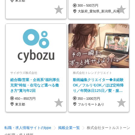
東京都
全週休2日制
300～500万円
大阪府_愛知県_新潟県_兵庫県_福岡県
サイボウズ株式会社
株式会社トレンドクリエイト
総合職/営業・企画系*福利厚生
動画編集クリエイター◆未経験
充実*時短・在宅など選べる働
OK／フルリモOK／ほぼ定時帰
き方*賞与年2回
り／年間休日125日／髪・服・
ネイル自由／副業OK
450～850万円
350～1000万円
東京都
フルリモートあり
転職・求人情報サイトのtype
掲載企業一覧
株式会社タートルストーン
の転職・求人情報