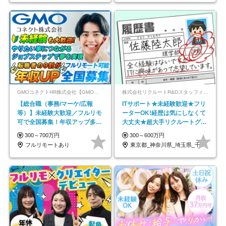
GMOコネクトHR株式会社【GMOインターネットグループ】
株式会社リクルートR&Dスタッフィング【リクルートグループ】
【総合職（事務/マーケ/広報
ITサポート★未経験歓迎★フリ
等）】未経験大歓迎／フルリモ
ーターOK!経歴は気にしなくて
可で全国募集！年収アップ多数
大丈夫★超大手リクルートグル
★年休最大130日★
ープの正社員/sg
300～700万円
300～600万円
フルリモートあり
東京都_神奈川県_埼玉県_千葉県_大阪府…