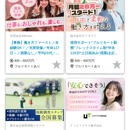
合同会社Willmate
株式会社サイヨウブ
【事務】働き方ファースト／未
採用サポート*フルリモート勤
経験OK！／充実研修／年休127
務*フレックスタイム制*年休
日～／残業なし／平均20代／リ
120日*土日祝休み*残業ほぼな
モートOK
し*育児中社員8割以上
400～550万円
400～450万円
フルリモートあり
フルリモートあり
株式会社損害保険リサーチ
ＦＪＵＴプラス株式会社