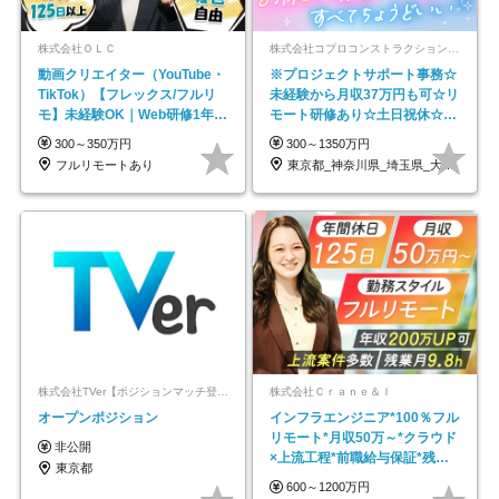
株式会社ＯＬＣ
株式会社コプロコンストラクション【東証プライム上場コプロ・ホールディングス子会社】
動画クリエイター（YouTube・
※プロジェクトサポート事務☆
TikTok）【フレックス/フルリ
未経験から月収37万円も可☆リ
モ】未経験OK｜Web研修1年間
モート研修あり☆土日祝休☆20
｜副業OK
代～30代活躍/b
300～350万円
300～1350万円
フルリモートあり
東京都_神奈川県_埼玉県_大阪府_愛知県…
株式会社TVer【ポジションマッチ登録】
株式会社Ｃｒａｎｅ＆Ｉ
オープンポジション
インフラエンジニア*100％フル
リモート*月収50万～*クラウド
非公開
×上流工程*前職給与保証*残業
東京都
月9.8h
600～1200万円