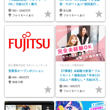
OK／月給32万＋賞与
習・サポートあり*原則直行直
帰／全国募集・業務委託
350～1500万円
非公開
フルリモートあり
フルリモートあり
富士通株式会社【ポジションマッチ登録】
フルスタック株式会社
営業系オープンポジション
【IT事務】未経験大歓迎＊フル
リモート＊服装自由＊年休125
400～900万円
日以上＊残業なし＊月給26万円
神奈川県
以上
350～500万円
フルリモートあり