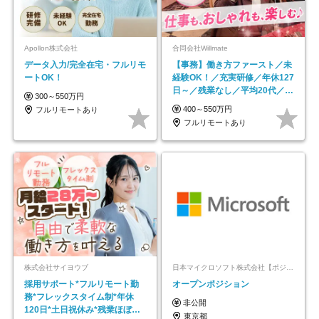
Apollon株式会社
合同会社Willmate
データ入力/完全在宅・フルリモ
【事務】働き方ファースト／未
ートOK！
経験OK！／充実研修／年休127
日～／残業なし／平均20代／リ
300～550万円
モートOK
400～550万円
フルリモートあり
フルリモートあり
株式会社サイヨウブ
日本マイクロソフト株式会社【ポジションマッチ登録】
採用サポート*フルリモート勤
オープンポジション
務*フレックスタイム制*年休
非公開
120日*土日祝休み*残業ほぼな
東京都