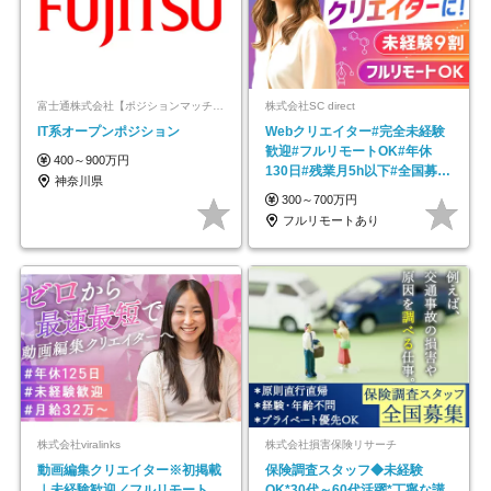
富士通株式会社【ポジションマッチ登録】
株式会社SC direct
IT系オープンポジション
Webクリエイター#完全未経験
歓迎#フルリモートOK#年休
400～900万円
130日#残業月5h以下#全国募集
神奈川県
#最大1年の研修
300～700万円
フルリモートあり
株式会社viralinks
株式会社損害保険リサーチ
動画編集クリエイター※初掲載
保険調査スタッフ◆未経験
｜未経験歓迎／フルリモート
OK*30代～60代活躍*丁寧な講