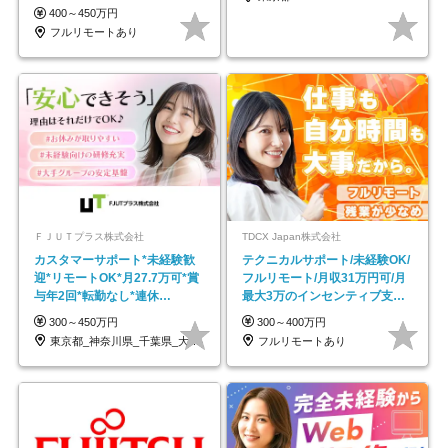
し*育児中社員8割以上
400～450万円
フルリモートあり
ＦＪＵＴプラス株式会社
TDCX Japan株式会社
カスタマーサポート*未経験歓
テクニカルサポート/未経験OK/
迎*リモートOK*月27.7万可*賞
フルリモート/月収31万円可/月
与年2回*転勤なし*連休
最大3万のインセンティブ支給/
OK/ZE010232
平均年齢33歳
300～450万円
300～400万円
東京都_神奈川県_千葉県_大阪府_愛知県…
フルリモートあり