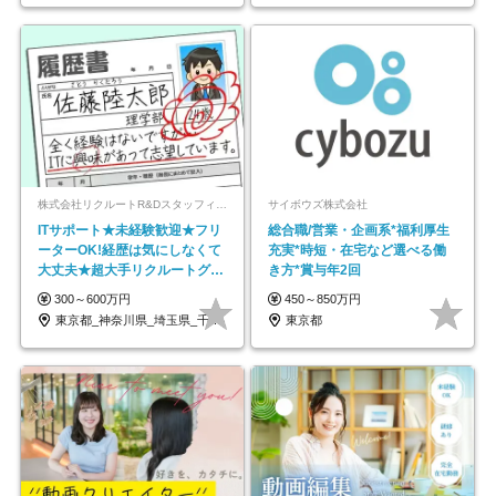
株式会社リクルートR&Dスタッフィング【リクルートグループ】
サイボウズ株式会社
ITサポート★未経験歓迎★フリ
総合職/営業・企画系*福利厚生
ーターOK!経歴は気にしなくて
充実*時短・在宅など選べる働
大丈夫★超大手リクルートグル
き方*賞与年2回
ープの正社員/sg
300～600万円
450～850万円
東京都_神奈川県_埼玉県_千葉県_大阪府…
東京都