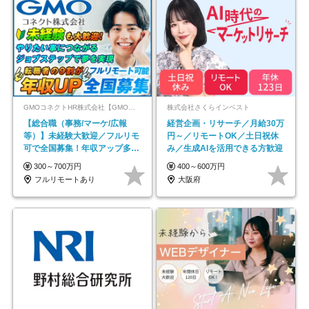
GMOコネクトHR株式会社【GMOインターネットグループ】
株式会社さくらインベスト
【総合職（事務/マーケ/広報
経営企画・リサーチ／月給30万
等）】未経験大歓迎／フルリモ
円～／リモートOK／土日祝休
可で全国募集！年収アップ多数
み／生成AIを活用できる方歓迎
★年休最大130日★
300～700万円
400～600万円
フルリモートあり
大阪府