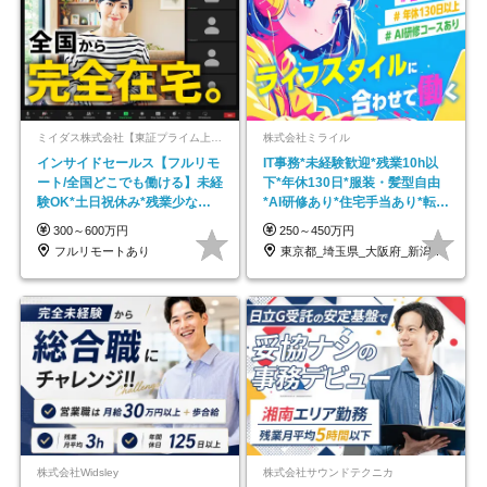
ミイダス株式会社【東証プライム上場パーソルグループ】
株式会社ミライル
インサイドセールス【フルリモ
IT事務*未経験歓迎*残業10h以
ート/全国どこでも働ける】未経
下*年休130日*服装・髪型自由
験OK*土日祝休み*残業少なめ*
*AI研修あり*住宅手当あり*転勤
在宅勤務手当あり
なし
300～600万円
250～450万円
フルリモートあり
東京都_埼玉県_大阪府_新潟県_福岡県
株式会社Widsley
株式会社サウンドテクニカ