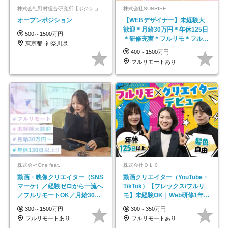
株式会社野村総合研究所【ポジションマッチ登録】
株式会社SUNRISE
オープンポジション
【WEBデザイナー】未経験大
歓迎＊月給30万円＊年休125日
500～1500万円
＊研修充実＊フルリモ＊フルフ
東京都_神奈川県
レックス＊
400～1500万円
フルリモートあり
株式会社One feat.
株式会社ＯＬＣ
動画・映像クリエイター（SNS
動画クリエイター（YouTube・
マーケ）／経験ゼロから一流へ
TikTok）【フレックス/フルリ
／フルリモートOK／月給30万
モ】未経験OK｜Web研修1年間
円～／年休130日以上
｜副業OK
300～1500万円
300～350万円
フルリモートあり
フルリモートあり