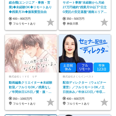
総合職(エンジニア・事務・営
サポート事務*未経験から月給
業)◆未経験OK◆リモートあり
27万円確約*残業月5h以下*日立
◆残業月3h◆服装髪型自由
G受託の安定基盤*湘南エリア勤
務
400～800万円
350～500万円
フルリモートあり
神奈川県
株式会社ＬＩＶＥ ＵＰ
株式会社さくらインベスト
動画編集クリエイター★未経験
配信ディレクター（ウェビナー
歓迎／フルリモOK／残業なし
運営）／フルリモートOK／土
／年間休日125日／髪・服・ネ
日祝休み／年休123日／年収
イル自由／研修充実で安心
600万円可
350～1000万円
400～600万円
フルリモートあり
フルリモートあり