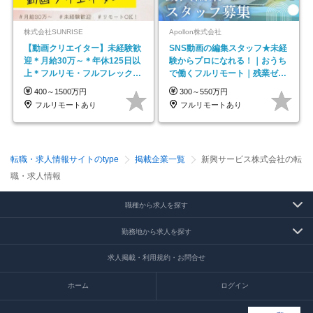
株式会社SUNRISE
Apollon株式会社
【動画クリエイター】未経験歓
SNS動画の編集スタッフ★未経
迎＊月給30万～＊年休125日以
験からプロになれる！｜おうち
上＊フルリモ・フルフレックス
で働くフルリモート｜残業ゼロ
◆10名の採用が決定◆
で18時退勤◎
400～1500万円
300～550万円
フルリモートあり
フルリモートあり
転職・求人情報サイトのtype
掲載企業一覧
新興サービス株式会社の転
職・求人情報
職種から求人を探す
勤務地から求人を探す
求人掲載・利用規約・お問合せ
ホーム
ログイン