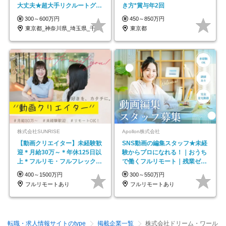
大丈夫★超大手リクルートグル
き方*賞与年2回
ープの正社員/sg
300～600万円
450～850万円
東京都_神奈川県_埼玉県_千葉県_大阪府…
東京都
株式会社SUNRISE
Apollon株式会社
【動画クリエイター】未経験歓
SNS動画の編集スタッフ★未経
迎＊月給30万～＊年休125日以
験からプロになれる！｜おうち
上＊フルリモ・フルフレックス
で働くフルリモート｜残業ゼロ
◆10名の採用が決定◆
で18時退勤◎
400～1500万円
300～550万円
フルリモートあり
フルリモートあり
転職・求人情報サイトのtype
掲載企業一覧
株式会社ドリーム・ワール