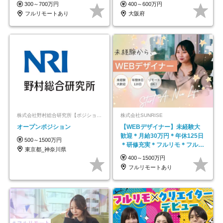
★年休最大130日★
300～700万円
400～600万円
フルリモートあり
大阪府
株式会社野村総合研究所【ポジションマッチ登録】
株式会社SUNRISE
オープンポジション
【WEBデザイナー】未経験大
歓迎＊月給30万円＊年休125日
500～1500万円
＊研修充実＊フルリモ＊フルフ
東京都_神奈川県
レックス＊
400～1500万円
フルリモートあり