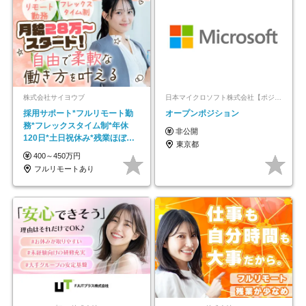
株式会社サイヨウブ
日本マイクロソフト株式会社【ポジションマッチ登録】
採用サポート*フルリモート勤
オープンポジション
務*フレックスタイム制*年休
非公開
120日*土日祝休み*残業ほぼな
東京都
し*育児中社員8割以上
400～450万円
フルリモートあり