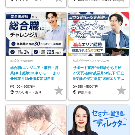
株式会社Widsley
株式会社サウンドテクニカ
総合職(エンジニア・事務・営
サポート事務*未経験から月給
業)◆未経験OK◆リモートあり
27万円確約*残業月5h以下*日立
◆残業月3h◆服装髪型自由
G受託の安定基盤*湘南エリア勤
務
400～800万円
350～500万円
フルリモートあり
神奈川県