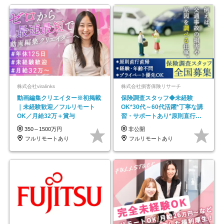
株式会社viralinks
株式会社損害保険リサーチ
動画編集クリエイター※初掲載
保険調査スタッフ◆未経験
｜未経験歓迎／フルリモート
OK*30代～60代活躍*丁寧な講
OK／月給32万＋賞与
習・サポートあり*原則直行直
帰／全国募集・業務委託
350～1500万円
非公開
フルリモートあり
フルリモートあり