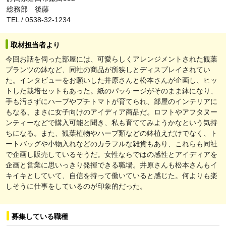
総務部 後藤
TEL / 0538-32-1234
取材担当者より
今回お話を伺った部屋には、可愛らしくアレンジメントされた観葉
プランツの鉢など、同社の商品が所狭しとディスプレイされてい
た。インタビューをお願いした井原さんと松本さんが企画し、ヒッ
トした栽培セットもあった。紙のパッケージがそのまま鉢になり、
手も汚さずにハーブやプチトマトが育てられ、部屋のインテリアに
もなる、まさに女子向けのアイディア商品だ。ロフトやアフタヌー
ンティーなどで購入可能と聞き、私も育ててみようかなという気持
ちになる。また、観葉植物やハーブ類などの鉢植えだけでなく、ト
ートバッグや小物入れなどのカラフルな雑貨もあり、これらも同社
で企画し販売しているそうだ。女性ならではの感性とアイディアを
企画と営業に思いっきり発揮できる職場。井原さんも松本さんもイ
キイキとしていて、自信を持って働いていると感じた。何よりも楽
しそうに仕事をしているのが印象的だった。
募集している職種