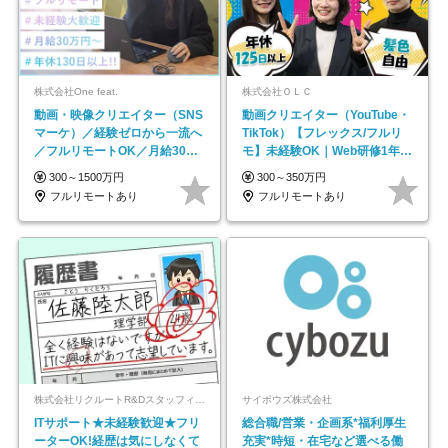
株式会社One feat.
株式会社ＯＬＣ
動画・映像クリエイター（SNS
動画クリエイター（YouTube・
マーケ）／経験ゼロから一流へ
TikTok）【フレックス/フルリ
／フルリモートOK／月給30万
モ】未経験OK｜Web研修1年間
円～／年休130日以上
｜副業OK
300～1500万円
300～350万円
フルリモートあり
フルリモートあり
株式会社リクルートR&Dスタッフィング【リクルートグループ】
サイボウズ株式会社
ITサポート★未経験歓迎★フリ
総合職/営業・企画系*福利厚生
ーターOK!経歴は気にしなくて
充実*時短・在宅など選べる働