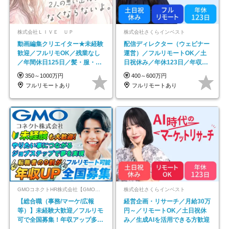
株式会社ＬＩＶＥ ＵＰ
株式会社さくらインベスト
動画編集クリエイター★未経験
配信ディレクター（ウェビナー
歓迎／フルリモOK／残業なし
運営）／フルリモートOK／土
／年間休日125日／髪・服・ネ
日祝休み／年休123日／年収
イル自由／研修充実で安心
600万円可
350～1000万円
400～600万円
フルリモートあり
フルリモートあり
GMOコネクトHR株式会社【GMOインターネットグループ】
株式会社さくらインベスト
【総合職（事務/マーケ/広報
経営企画・リサーチ／月給30万
等）】未経験大歓迎／フルリモ
円～／リモートOK／土日祝休
可で全国募集！年収アップ多数
み／生成AIを活用できる方歓迎