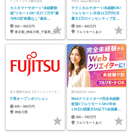
ＦＪＵＴプラス株式会社
TDCX Japan株式会社
カスタマーサポート*未経験歓
テクニカルサポート/未経験OK/
迎*リモートOK*月27.7万可*賞
フルリモート/月収31万円可/月
与年2回*転勤なし*連休
最大3万のインセンティブ支給/
OK/ZE010232
平均年齢33歳
300～450万円
300～400万円
東京都_神奈川県_千葉県_大阪府_愛知県…
フルリモートあり
富士通株式会社【ポジションマッチ登録】
株式会社SC direct
IT系オープンポジション
Webクリエイター#完全未経験
歓迎#フルリモートOK#年休
400～900万円
130日#残業月5h以下#全国募集
神奈川県
#最大1年の研修
300～700万円
フルリモートあり