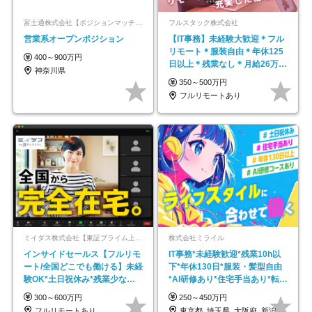
富士通株式会社【ポジションマッチ登録】
フルスタック株式会社
営業系オープンポジション
【IT事務】未経験大歓迎＊フル
リモート＊服装自由＊年休125
400～900万円
日以上＊残業なし＊月給26万円
神奈川県
以上
350～500万円
フルリモートあり
ミイダス株式会社【東証プライム上場パーソルグループ】
株式会社ミライル
インサイドセールス【フルリモ
IT事務*未経験歓迎*残業10h以
ート/全国どこでも働ける】未経
下*年休130日*服装・髪型自由
験OK*土日祝休み*残業少なめ*
*AI研修あり*住宅手当あり*転勤
在宅勤務手当あり
なし
300～600万円
250～450万円
フルリモートあり
東京都_埼玉県_大阪府_新潟県_福岡県