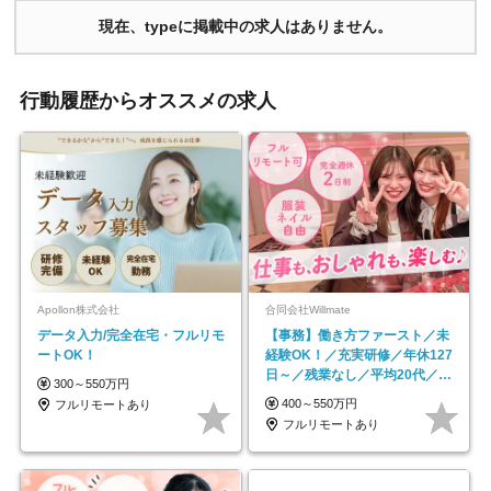
現在、typeに掲載中の求人はありません。
行動履歴からオススメの求人
Apollon株式会社
合同会社Willmate
データ入力/完全在宅・フルリモ
【事務】働き方ファースト／未
ートOK！
経験OK！／充実研修／年休127
日～／残業なし／平均20代／リ
300～550万円
モートOK
400～550万円
フルリモートあり
フルリモートあり