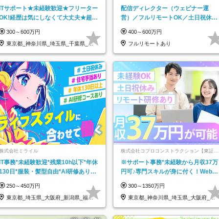
クルートグループ】
ITサポート★未経験歓迎★フリーター
配信ディレクター（ウェビナー運
OK!経歴は気にしなくて大丈夫★超大
営）／フルリモートOK／土日祝休み
手リクルートグループの正社員/sg
／年休123日／年収600万円可
300～600万円
400～600万円
東京都_神奈川県_埼玉県_千葉県_大
フルリモートあり
阪府…
株式会社ミライル
株式会社コプロコンストラクション【東証プ
ライム上場コプロ・ホールディングス子会
IT事務*未経験歓迎*残業10h以下*年休
※サポート事務*未経験から月収37万
社】
130日*服装・髪型自由*AI研修あり*
円可♪専門スキルが身に付く！Web面
住宅手当あり*転勤なし
接＆リモート研修も充実♪/a
250～450万円
300～1350万円
東京都_埼玉県_大阪府_新潟県_福岡
東京都_神奈川県_埼玉県_大阪府_愛
県
知県…