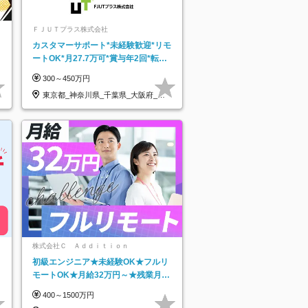
ＦＪＵＴプラス株式会社
カスタマーサポート*未経験歓迎*リモ
ートOK*月27.7万可*賞与年2回*転勤
なし*連休OK/ZE010232
300～450万円
東京都_神奈川県_千葉県_大阪府_愛
知県…
株式会社Ｃ Ａｄｄｉｔｉｏｎ
初級エンジニア★未経験OK★フルリ
モートOK★月給32万円～★残業月10
h＆年休120日以上★副業可
400～1500万円