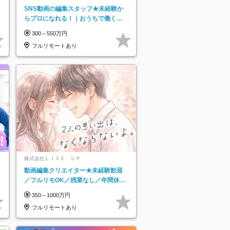
SNS動画の編集スタッフ★未経験か
らプロになれる！｜おうちで働くフ
ルリモート｜残業ゼロで18時退勤◎
300～550万円
フルリモートあり
株式会社ＬＩＶＥ ＵＰ
動画編集クリエイター★未経験歓迎
／フルリモOK／残業なし／年間休日
125日／髪・服・ネイル自由／研修充
350～1000万円
実で安心
フルリモートあり