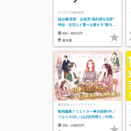
サイボウズ株式会社
総合職/営業・企画系*福利厚生充実*
時短・在宅など選べる働き方*賞与年
2回
450～850万円
東京都
株式会社トレンドクリエイト
動画編集クリエイター◆未経験OK／
フルリモOK／ほぼ定時帰り／年間休
日125日／髪・服・ネイル自由／副業
350～1000万円
OK