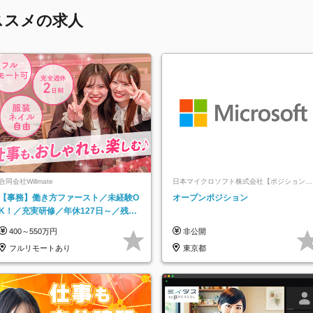
ススメの求人
合同会社Willmate
日本マイクロソフト株式会社【ポジションマ
ッチ登録】
【事務】働き方ファースト／未経験O
オープンポジション
K！／充実研修／年休127日～／残業
なし／平均20代／リモートOK
400～550万円
非公開
フルリモートあり
東京都