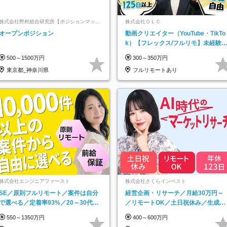
株式会社野村総合研究所【ポジションマッチ
株式会社ＯＬＣ
登録】
オープンポジション
動画クリエイター（YouTube・TikTo
k）【フレックス/フルリモ】未経験O
K｜Web研修1年間｜副業OK
500～1500万円
300～350万円
東京都_神奈川県
フルリモートあり
株式会社エンジニアファースト
株式会社さくらインベスト
SE／原則フルリモート／案件は自分
経営企画・リサーチ／月給30万円～
で選べる／定着率93%／20～30代活
／リモートOK／土日祝休み／生成AI
躍中！
を活用できる方歓迎
550～1350万円
400～600万円