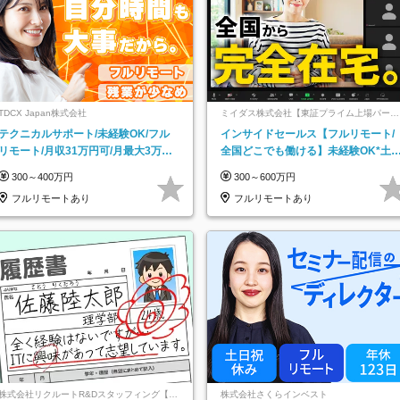
TDCX Japan株式会社
ミイダス株式会社【東証プライム上場パーソ
ルグループ】
テクニカルサポート/未経験OK/フル
インサイドセールス【フルリモート/
リモート/月収31万円可/月最大3万の
全国どこでも働ける】未経験OK*土
インセンティブ支給/平均年齢33歳
祝休み*残業少なめ*在宅勤務手当あ
300～400万円
300～600万円
フルリモートあり
フルリモートあり
株式会社リクルートR&Dスタッフィング【リ
株式会社さくらインベスト