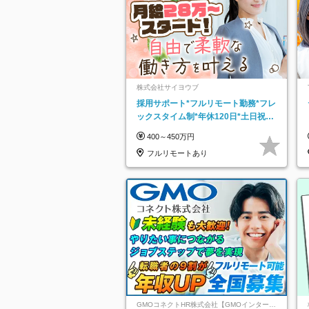
株式会社サイヨウブ
採用サポート*フルリモート勤務*フレ
ックスタイム制*年休120日*土日祝休
み*残業ほぼなし*育児中社員8割以上
400～450万円
フルリモートあり
GMOコネクトHR株式会社【GMOインターネ