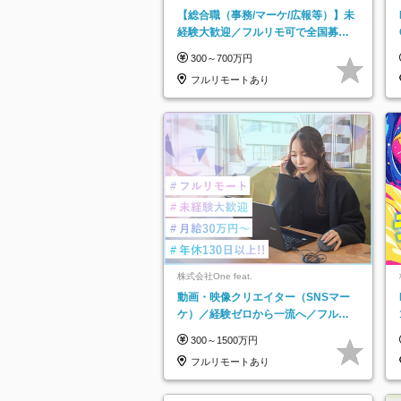
ットグループ】
【総合職（事務/マーケ/広報等）】未
経験大歓迎／フルリモ可で全国募
集！年収アップ多数★年休最大130日
300～700万円
★
フルリモートあり
株式会社One feat.
動画・映像クリエイター（SNSマー
ケ）／経験ゼロから一流へ／フルリ
モートOK／月給30万円～／年休130
300～1500万円
日以上
フルリモートあり