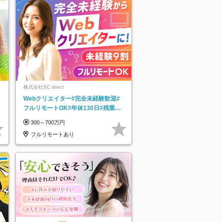
株式会社SC direct
Webクリエイター#完全未経験歓迎#
フルリモートOK#年休130日#残業月
5h以下#全国募集#最大1年の研修
300～700万円
フルリモートあり