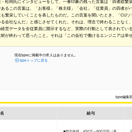
表・松岡氏にインタビューをして、一番印象の残った言葉は「四者総繁栄
であるこの言葉は、「お客様」「株主様」「会社」「従業員」の四者が
社も繁栄していくことを表したものだ。この言葉を聞いたとき、「CIJ
いる会社なんだ」と感じさせてくれた。それは、理念で終わることなく
の経営データを全従業員に開示するなど、実際の行動として表されてい
取材が終わって思ったこと。それは「この会社で働けるエンジニアは幸
現在typeに掲載中の求人はありません。
typeトップに戻る
type編
名
給与
■想定年収：450万～800万円（基