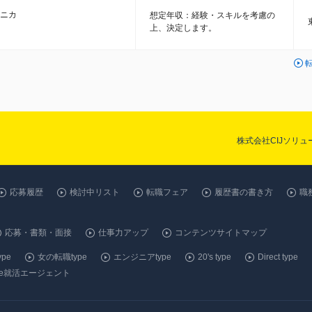
ニカ
想定年収：経験・スキルを考慮の
上、決定します。
株式会社CIJソリ
応募履歴
検討中リスト
転職フェア
履歴書の書き方
職
応募・書類・面接
仕事力アップ
コンテンツサイトマップ
pe
女の転職type
エンジニアtype
20's type
Direct type
ype就活エージェント