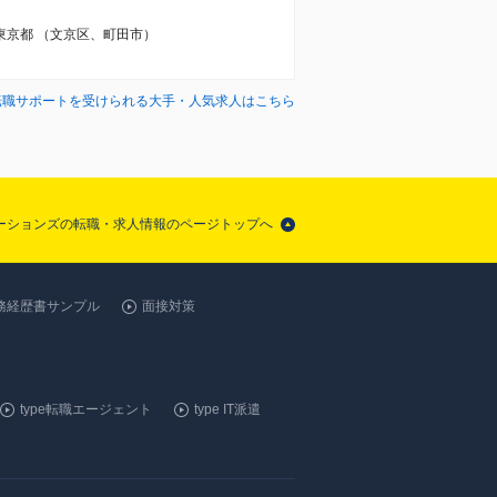
東京都 （文京区、町田市）
転職サポートを受けられる大手・人気求人はこちら
ューションズの転職・求人情報のページトップへ
務経歴書サンプル
面接対策
type転職エージェント
type IT派遣