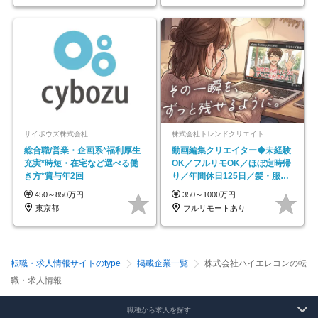
サイボウズ株式会社
株式会社トレンドクリエイト
総合職/営業・企画系*福利厚生
動画編集クリエイター◆未経験
充実*時短・在宅など選べる働
OK／フルリモOK／ほぼ定時帰
き方*賞与年2回
り／年間休日125日／髪・服・
ネイル自由／副業OK
450～850万円
350～1000万円
東京都
フルリモートあり
転職・求人情報サイトのtype
掲載企業一覧
株式会社ハイエレコンの転
職・求人情報
職種から求人を探す