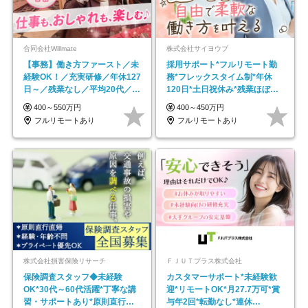
合同会社Willmate
株式会社サイヨウブ
【事務】働き方ファースト／未
採用サポート*フルリモート勤
経験OK！／充実研修／年休127
務*フレックスタイム制*年休
日～／残業なし／平均20代／リ
120日*土日祝休み*残業ほぼな
モートOK
し*育児中社員8割以上
400～550万円
400～450万円
フルリモートあり
フルリモートあり
株式会社損害保険リサーチ
ＦＪＵＴプラス株式会社
保険調査スタッフ◆未経験
カスタマーサポート*未経験歓
OK*30代～60代活躍*丁寧な講
迎*リモートOK*月27.7万可*賞
習・サポートあり*原則直行直
与年2回*転勤なし*連休