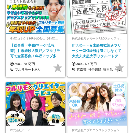
GMOコネクトHR株式会社【GMOインターネットグループ】
株式会社リクルートR&Dスタッフィング【リクルートグループ】
【総合職（事務/マーケ/広報
ITサポート★未経験歓迎★フリ
等）】未経験大歓迎／フルリモ
ーターOK!経歴は気にしなくて
可で全国募集！年収アップ多数
大丈夫★超大手リクルートグル
★年休最大130日★
ープの正社員/sg
300～700万円
300～600万円
フルリモートあり
東京都_神奈川県_埼玉県_千葉県_大阪府…
株式会社ＯＬＣ
株式会社コプロコンストラクション【東証プライム上場コプロ・ホールディングス子会社】