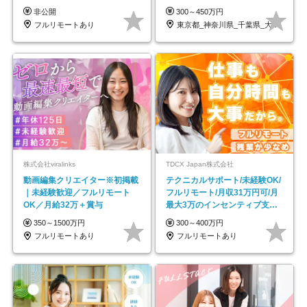
帰／全国募集・業務委託
OK/ZE010232
非公開
300～450万円
フルリモートあり
東京都_神奈川県_千葉県_大阪府_愛知県…
株式会社viralinks
TDCX Japan株式会社
動画編集クリエイター※初掲載
テクニカルサポート/未経験OK/
｜未経験歓迎／フルリモート
フルリモート/月収31万円可/月
OK／月給32万＋賞与
最大3万のインセンティブ支給/
平均年齢33歳
350～1500万円
300～400万円
フルリモートあり
フルリモートあり