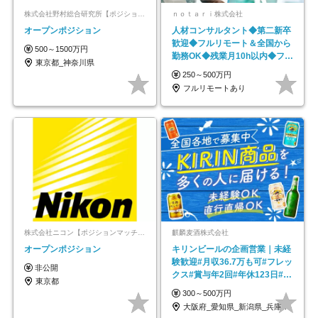
株式会社野村総合研究所【ポジションマッチ登録】
ｎｏｔａｒｉ株式会社
オープンポジション
人材コンサルタント◆第二新卒
歓迎◆フルリモート＆全国から
500～1500万円
勤務OK◆残業月10h以内◆フレ
東京都_神奈川県
ックス制
250～500万円
フルリモートあり
株式会社ニコン【ポジションマッチ登録】
麒麟麦酒株式会社
オープンポジション
キリンビールの企画営業｜未経
験歓迎#月収36.7万も可#フレッ
非公開
クス#賞与年2回#年休123日#完
東京都
全週休2日制
300～500万円
大阪府_愛知県_新潟県_兵庫県_福岡県