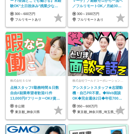
ート/全国どこでも働ける】未経
マーケ）／経験ゼロから一流へ
験OK*土日祝休み*残業少なめ*
／フルリモートOK／月給30万
在宅勤務手当あり
円～／年休130日以上
300～600万円
300～1500万円
フルリモートあり
フルリモートあり
株式会社ＳＧＭ
株式会社ワールドコーポレーション 採用事業部【上場グループ】
点検スタッフ#勤務時間＆日数
アシスタントスタッフ★志望動
自由#副業希望者歓迎#1件
機・自己PR不要。◆Web面談
13,000円#フリーターOK#資格
OK◆完全週休2日◆年収700万
スキル不要
円可/p13
非公開
350～600万円
東京都_神奈川県
東京都_神奈川県_埼玉県_千葉県_大阪府…