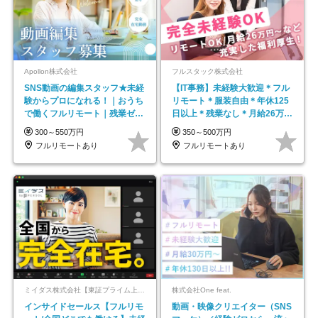
Apollon株式会社
フルスタック株式会社
SNS動画の編集スタッフ★未経
【IT事務】未経験大歓迎＊フル
験からプロになれる！｜おうち
リモート＊服装自由＊年休125
で働くフルリモート｜残業ゼロ
日以上＊残業なし＊月給26万円
で18時退勤◎
以上
300～550万円
350～500万円
フルリモートあり
フルリモートあり
ミイダス株式会社【東証プライム上場パーソルグループ】
株式会社One feat.
インサイドセールス【フルリモ
動画・映像クリエイター（SNS