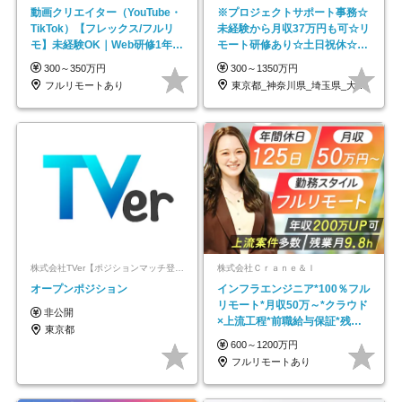
動画クリエイター（YouTube・
※プロジェクトサポート事務☆
TikTok）【フレックス/フルリ
未経験から月収37万円も可☆リ
モ】未経験OK｜Web研修1年間
モート研修あり☆土日祝休☆20
｜副業OK
代～30代活躍/b
300～350万円
300～1350万円
フルリモートあり
東京都_神奈川県_埼玉県_大阪府_愛知県…
株式会社TVer【ポジションマッチ登録】
株式会社Ｃｒａｎｅ＆Ｉ
オープンポジション
インフラエンジニア*100％フル
リモート*月収50万～*クラウド
非公開
×上流工程*前職給与保証*残業
東京都
月9.8h
600～1200万円
フルリモートあり