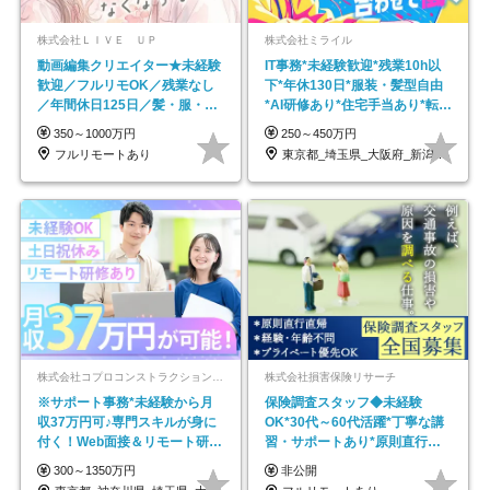
株式会社ＬＩＶＥ ＵＰ
株式会社ミライル
動画編集クリエイター★未経験
IT事務*未経験歓迎*残業10h以
歓迎／フルリモOK／残業なし
下*年休130日*服装・髪型自由
／年間休日125日／髪・服・ネ
*AI研修あり*住宅手当あり*転勤
イル自由／研修充実で安心
なし
350～1000万円
250～450万円
フルリモートあり
東京都_埼玉県_大阪府_新潟県_福岡県
株式会社コプロコンストラクション【東証プライム上場コプロ・ホールディングス子会社】
株式会社損害保険リサーチ
※サポート事務*未経験から月
保険調査スタッフ◆未経験
収37万円可♪専門スキルが身に
OK*30代～60代活躍*丁寧な講
付く！Web面接＆リモート研修
習・サポートあり*原則直行直
も充実♪/a
帰／全国募集・業務委託
300～1350万円
非公開