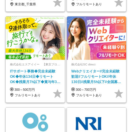
東京都_千葉県
フルリモートあり
株式会社エスアイイー 【東京プロマーケット上場】
株式会社SC direct
ITサポート事務◆完全未経験
Webクリエイター#完全未経験
OK◆年休134日◆リモート
歓迎#フルリモートOK#年休
OK◆残業月7h以下◆賞与年3回
130日#残業月5h以下#全国募集
◆5年目まで必ず昇給
#最大1年の研修
300～500万円
300～700万円
フルリモートあり
フルリモートあり