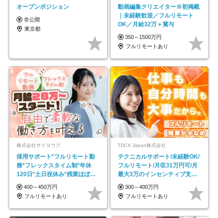
オープンポジション
動画編集クリエイター※初掲載
｜未経験歓迎／フルリモート
非公開
OK／月給32万＋賞与
東京都
350～1500万円
フルリモートあり
株式会社サイヨウブ
TDCX Japan株式会社
採用サポート*フルリモート勤
テクニカルサポート/未経験OK/
務*フレックスタイム制*年休
フルリモート/月収31万円可/月
120日*土日祝休み*残業ほぼな
最大3万のインセンティブ支給/
し*育児中社員8割以上
平均年齢33歳
400～450万円
300～400万円
フルリモートあり
フルリモートあり