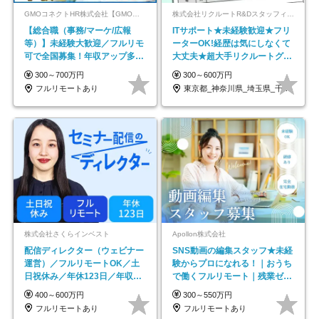
GMOコネクトHR株式会社【GMOインターネットグループ】
株式会社リクルートR&Dスタッフィング【リクルートグループ】
【総合職（事務/マーケ/広報
ITサポート★未経験歓迎★フリ
等）】未経験大歓迎／フルリモ
ーターOK!経歴は気にしなくて
可で全国募集！年収アップ多数
大丈夫★超大手リクルートグル
★年休最大130日★
ープの正社員/sg
300～700万円
300～600万円
フルリモートあり
東京都_神奈川県_埼玉県_千葉県_大阪府…
株式会社さくらインベスト
Apollon株式会社
配信ディレクター（ウェビナー
SNS動画の編集スタッフ★未経
運営）／フルリモートOK／土
験からプロになれる！｜おうち
日祝休み／年休123日／年収
で働くフルリモート｜残業ゼロ
600万円可
で18時退勤◎
400～600万円
300～550万円
フルリモートあり
フルリモートあり