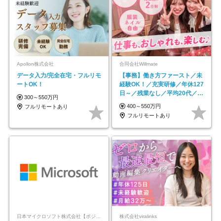
Apollon株式会社
合同会社Willmate
データ入力/完全在宅・フルリモ
【事務】働き方ファースト／未
ートOK！
経験OK！／充実研修／年休127
日～／残業なし／平均20代／リ
300～550万円
モートOK
400～550万円
フルリモートあり
フルリモートあり
日本マイクロソフト株式会社【ポジションマッチ登録】
株式会社viralinks