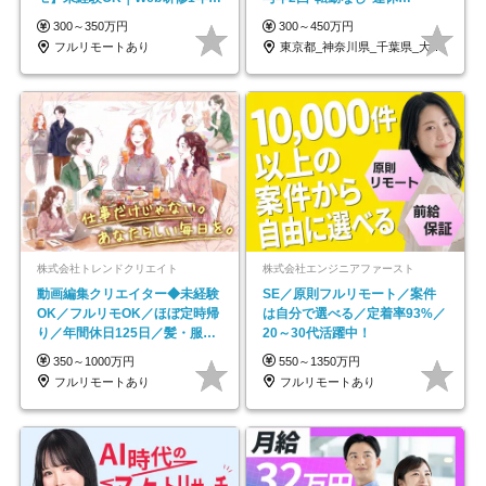
｜副業OK
OK/ZE010232
300～350万円
300～450万円
フルリモートあり
東京都_神奈川県_千葉県_大阪府_愛知県…
株式会社トレンドクリエイト
株式会社エンジニアファースト
動画編集クリエイター◆未経験
SE／原則フルリモート／案件
OK／フルリモOK／ほぼ定時帰
は自分で選べる／定着率93%／
り／年間休日125日／髪・服・
20～30代活躍中！
ネイル自由／副業OK
350～1000万円
550～1350万円
フルリモートあり
フルリモートあり