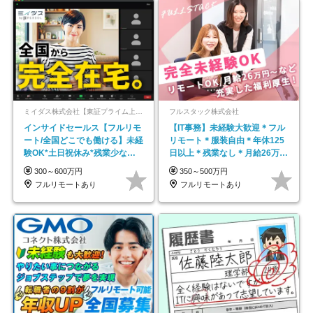
ミイダス株式会社【東証プライム上場パーソルグループ】
フルスタック株式会社
インサイドセールス【フルリモ
【IT事務】未経験大歓迎＊フル
ート/全国どこでも働ける】未経
リモート＊服装自由＊年休125
験OK*土日祝休み*残業少なめ*
日以上＊残業なし＊月給26万円
在宅勤務手当あり
以上
300～600万円
350～500万円
フルリモートあり
フルリモートあり