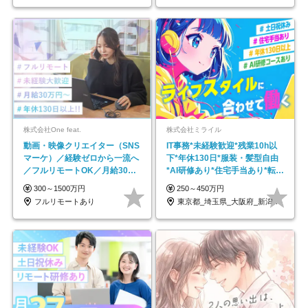
株式会社One feat.
株式会社ミライル
動画・映像クリエイター（SNS
IT事務*未経験歓迎*残業10h以
マーケ）／経験ゼロから一流へ
下*年休130日*服装・髪型自由
／フルリモートOK／月給30万
*AI研修あり*住宅手当あり*転勤
円～／年休130日以上
なし
300～1500万円
250～450万円
フルリモートあり
東京都_埼玉県_大阪府_新潟県_福岡県