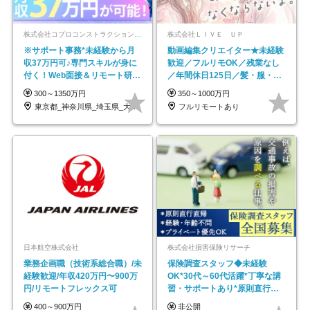
株式会社コプロコンストラクション【東証プライム上場コプロ・ホールディングス子会社】
株式会社ＬＩＶＥ ＵＰ
※サポート事務*未経験から月
動画編集クリエイター★未経験
収37万円可♪専門スキルが身に
歓迎／フルリモOK／残業なし
付く！Web面接＆リモート研修
／年間休日125日／髪・服・ネ
も充実♪/a
イル自由／研修充実で安心
300～1350万円
350～1000万円
東京都_神奈川県_埼玉県_大阪府_愛知県…
フルリモートあり
日本航空株式会社
株式会社損害保険リサーチ
業務企画職（技術系総合職）/未
保険調査スタッフ◆未経験
経験歓迎/年収420万円〜900万
OK*30代～60代活躍*丁寧な講
円/リモートフレックス可
習・サポートあり*原則直行直
帰／全国募集・業務委託
400～900万円
非公開