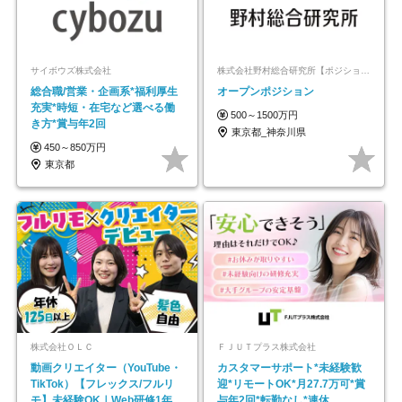
サイボウズ株式会社
株式会社野村総合研究所【ポジションマッチ登録】
総合職/営業・企画系*福利厚生
オープンポジション
充実*時短・在宅など選べる働
500～1500万円
き方*賞与年2回
東京都_神奈川県
450～850万円
東京都
株式会社ＯＬＣ
ＦＪＵＴプラス株式会社
動画クリエイター（YouTube・
カスタマーサポート*未経験歓
TikTok）【フレックス/フルリ
迎*リモートOK*月27.7万可*賞
モ】未経験OK｜Web研修1年間
与年2回*転勤なし*連休