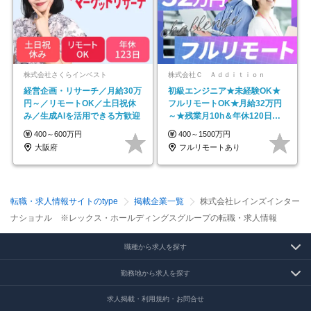
株式会社さくらインベスト
株式会社Ｃ Ａｄｄｉｔｉｏｎ
経営企画・リサーチ／月給30万
初級エンジニア★未経験OK★
円～／リモートOK／土日祝休
フルリモートOK★月給32万円
み／生成AIを活用できる方歓迎
～★残業月10h＆年休120日以
上★副業可
400～600万円
400～1500万円
大阪府
フルリモートあり
転職・求人情報サイトのtype
掲載企業一覧
株式会社レインズインター
ナショナル ※レックス・ホールディングスグループの転職・求人情報
職種から求人を探す
勤務地から求人を探す
求人掲載・利用規約・お問合せ