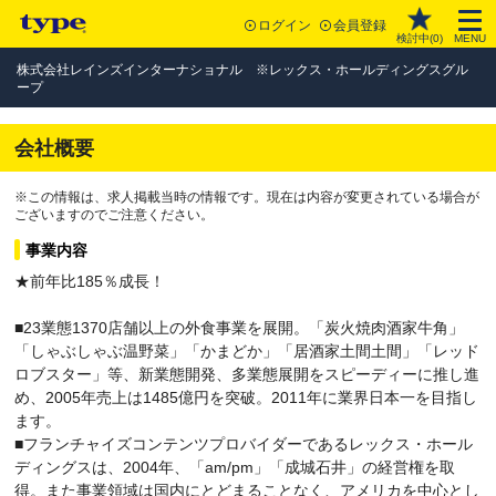
ログイン
会員登録
検討中(
0
)
MENU
株式会社レインズインターナショナル ※レックス・ホールディングスグル
ープ
会社概要
※この情報は、求人掲載当時の情報です。現在は内容が変更されている場合が
ございますのでご注意ください。
事業内容
★前年比185％成長！
■23業態1370店舗以上の外食事業を展開。「炭火焼肉酒家牛角」
「しゃぶしゃぶ温野菜」「かまどか」「居酒家土間土間」「レッド
ロブスター」等、新業態開発、多業態展開をスピーディーに推し進
め、2005年売上は1485億円を突破。2011年に業界日本一を目指し
ます。
■フランチャイズコンテンツプロバイダーであるレックス・ホール
ディングスは、2004年、「am/pm」「成城石井」の経営権を取
得。また事業領域は国内にとどまることなく、アメリカを中心とし