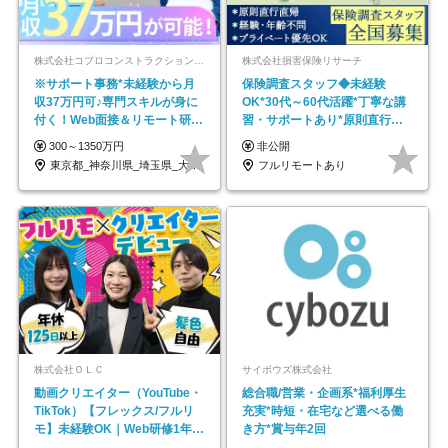
株式会社コプロコンストラクション【東証プライム上場コプロ・ホールディングス子会社】
株式会社損害保険リサーチ
※サポート事務*未経験から月
保険調査スタッフ◆未経験
収37万円可♪専門スキルが身に
OK*30代～60代活躍*丁寧な講
付く！Web面接＆リモート研修
習・サポートあり*原則直行直
も充実♪/a
帰／全国募集・業務委託
300～1350万円
非公開
東京都_神奈川県_埼玉県_大阪府_愛知県…
フルリモートあり
株式会社ＯＬＣ
サイボウズ株式会社
動画クリエイター（YouTube・
総合職/営業・企画系*福利厚生
TikTok）【フレックス/フルリ
充実*時短・在宅など選べる働
モ】未経験OK｜Web研修1年間
き方*賞与年2回
｜副業OK