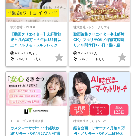
株式会社SUNRISE
株式会社トレンドクリエイト
【動画クリエイター】未経験歓
動画編集クリエイター◆未経験
迎＊月給30万～＊年休125日以
OK／フルリモOK／ほぼ定時帰
上＊フルリモ・フルフレックス
り／年間休日125日／髪・服・
◆10名の採用が決定◆
ネイル自由／副業OK
400～1500万円
350～1000万円
フルリモートあり
フルリモートあり
ＦＪＵＴプラス株式会社
株式会社さくらインベスト
カスタマーサポート*未経験歓
経営企画・リサーチ／月給30万
迎*リモートOK*月27.7万可*賞
円～／リモートOK／土日祝休