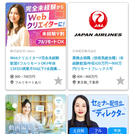
株式会社SC direct
日本航空株式会社
Webクリエイター#完全未経験
業務企画職（技術系総合職）/未
歓迎#フルリモートOK#年休
経験歓迎/年収420万円〜900万
130日#残業月5h以下#全国募集
円/リモートフレックス可
#最大1年の研修
300～700万円
400～900万円
フルリモートあり
東京都_千葉県