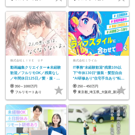
株式会社ＬＩＶＥ ＵＰ
株式会社ミライル
動画編集クリエイター★未経験
IT事務*未経験歓迎*残業10h以
歓迎／フルリモOK／残業なし
下*年休130日*服装・髪型自由
／年間休日125日／髪・服・ネ
*AI研修あり*住宅手当あり*転勤
イル自由／研修充実で安心
なし
350～1000万円
250～450万円
フルリモートあり
東京都_埼玉県_大阪府_新潟県_福岡県