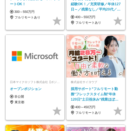
ートOK！
経験OK！／充実研修／年休127
日～／残業なし／平均20代／リ
300～550万円
モートOK
400～550万円
フルリモートあり
フルリモートあり
日本マイクロソフト株式会社【ポジションマッチ登録】
株式会社サイヨウブ
オープンポジション
採用サポート*フルリモート勤
務*フレックスタイム制*年休
非公開
120日*土日祝休み*残業ほぼな
東京都
し*育児中社員8割以上
400～450万円
フルリモートあり