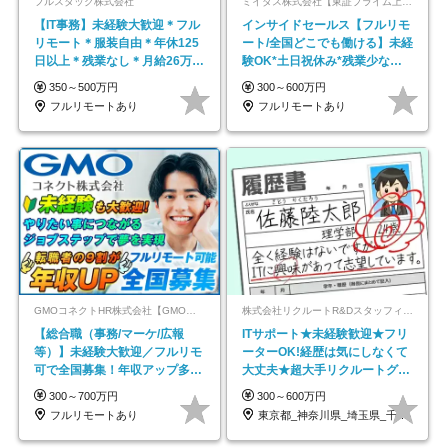
フルスタック株式会社
ミイダス株式会社【東証プライム上場パーソルグループ】
【IT事務】未経験大歓迎＊フル
インサイドセールス【フルリモ
リモート＊服装自由＊年休125
ート/全国どこでも働ける】未経
日以上＊残業なし＊月給26万円
験OK*土日祝休み*残業少なめ*
以上
在宅勤務手当あり
350～500万円
300～600万円
フルリモートあり
フルリモートあり
GMOコネクトHR株式会社【GMOインターネットグループ】
株式会社リクルートR&Dスタッフィング【リクルートグループ】
【総合職（事務/マーケ/広報
ITサポート★未経験歓迎★フリ
等）】未経験大歓迎／フルリモ
ーターOK!経歴は気にしなくて
可で全国募集！年収アップ多数
大丈夫★超大手リクルートグル
★年休最大130日★
ープの正社員/sg
300～700万円
300～600万円
フルリモートあり
東京都_神奈川県_埼玉県_千葉県_大阪府…