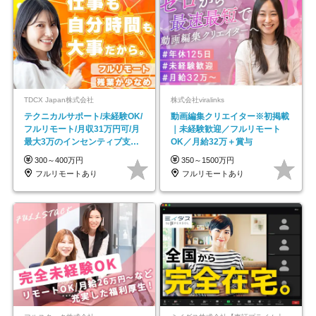
TDCX Japan株式会社
株式会社viralinks
テクニカルサポート/未経験OK/
動画編集クリエイター※初掲載
フルリモート/月収31万円可/月
｜未経験歓迎／フルリモート
最大3万のインセンティブ支給/
OK／月給32万＋賞与
平均年齢33歳
300～400万円
350～1500万円
フルリモートあり
フルリモートあり