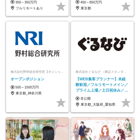
300～350万円
450～850万円
フルリモートあり
東京都
株式会社野村総合研究所【ポジションマッチ登録】
株式会社ぐるなび （東証スタンダード上場）
オープンポジション
【WEB集客プランナー】未経
験歓迎／フルリモートメイン／
500～1500万円
プライム上場／土日祝休み／東
東京都_神奈川県
京・大阪・名古屋
非公開
東京都_大阪府_愛知県