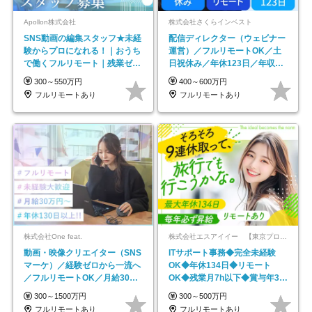
Apollon株式会社
株式会社さくらインベスト
SNS動画の編集スタッフ★未経
配信ディレクター（ウェビナー
験からプロになれる！｜おうち
運営）／フルリモートOK／土
で働くフルリモート｜残業ゼロ
日祝休み／年休123日／年収
で18時退勤◎
600万円可
300～550万円
400～600万円
フルリモートあり
フルリモートあり
株式会社One feat.
株式会社エスアイイー 【東京プロマーケット上場】
動画・映像クリエイター（SNS
ITサポート事務◆完全未経験
マーケ）／経験ゼロから一流へ
OK◆年休134日◆リモート
／フルリモートOK／月給30万
OK◆残業月7h以下◆賞与年3回
円～／年休130日以上
◆5年目まで必ず昇給
300～1500万円
300～500万円
フルリモートあり
フルリモートあり