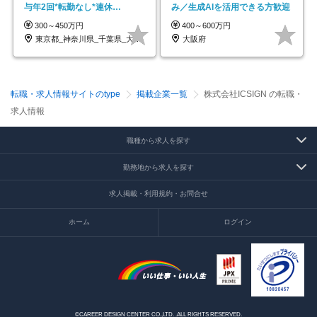
与年2回*転勤なし*連休
み／生成AIを活用できる方歓迎
OK/ZE010232
300～450万円
400～600万円
東京都_神奈川県_千葉県_大阪府_愛知県…
大阪府
転職・求人情報サイトのtype
掲載企業一覧
株式会社ICSIGN の転職・
求人情報
職種から求人を探す
勤務地から求人を探す
求人掲載・利用規約・お問合せ
ホーム
ログイン
©CAREER DESIGN CENTER CO.,LTD. .ALL RIGHTS RESERVED.