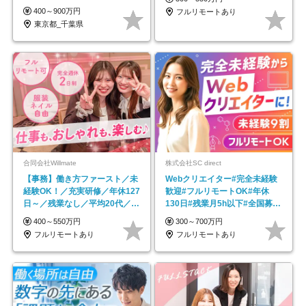
400～900万円
フルリモートあり
東京都_千葉県
合同会社Willmate
株式会社SC direct
【事務】働き方ファースト／未
Webクリエイター#完全未経験
経験OK！／充実研修／年休127
歓迎#フルリモートOK#年休
日～／残業なし／平均20代／リ
130日#残業月5h以下#全国募集
モートOK
#最大1年の研修
400～550万円
300～700万円
フルリモートあり
フルリモートあり