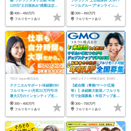
務*フレックスタイム制*年休
フレックス*土日祝休み*大手パ
120日*土日祝休み*残業ほぼな
ーソルグループ*オンライン面
し*育児中社員8割以上
接*30～40代活躍中
400～450万円
300～450万円
フルリモートあり
フルリモートあり
TDCX Japan株式会社
GMOコネクトHR株式会社【GMOインターネットグループ】
テクニカルサポート/未経験OK/
【総合職（事務/マーケ/広報
フルリモート/月収31万円可/月
等）】未経験大歓迎／フルリモ
最大3万のインセンティブ支給/
可で全国募集！年収アップ多数
平均年齢33歳
★年休最大130日★
300～400万円
300～700万円
フルリモートあり
フルリモートあり