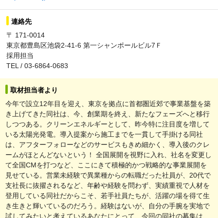
連絡先
〒 171-0014
東京都豊島区池袋2-41-6 第一シャンポールビル7Ｆ
採用担当
TEL / 03-6864-0683
取材担当者より
今年で設立12年目を迎え、東京を拠点に首都圏近郊で事業基盤を築
き上げてきた同社は、今、創業期を終え、新たなフェーズへと移行
しつつある。クリーンエネルギーとして、昨今特に注目度を増して
いる太陽光発電。導入提案から施工までを一貫して手掛ける同社
は、アフターフォローなどのサービスもきめ細かく、導入後のクレ
ームがほとんどないという！ 全国展開を視野に入れ、社名を変更し
て全国CMを打つなど、ここにきて積極的かつ戦略的な事業展開を
見せている。営業未経験で異業種からの転職だった社員が、20代で
支社長に抜擢されるなど、年齢や経験を問わず、実績重視で人材を
登用している同社だからこそ、若手社員たちが、活躍の場を得て生
き生きと輝いているのだろう。経験はないが、自分の手腕を実地で
試してみたいと考えているあなたにとって、今回の同社の募集は、