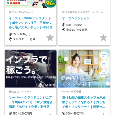
株式会社MiraiBeyond
株式会社野村総合研究所【ポジションマッチ登録】
イラスト・Vtubeアシスタント
オープンポジション
｜ポテンシャル採用！目指せフ
500～1500万円
ルリモ／スキルチェンジ率96％
東京都_神奈川県
250～600万円
フルリモートあり
株式会社ＣＡＩＲＮ
Apollon株式会社
サーバー・クラウドエンジニア
SNS動画の編集スタッフ★未経
／平均年収120万円UP／厚労省
験からプロになれる！｜おうち
認定 『ホワイト企業』案件選択
で働くフルリモート｜残業ゼロ
制度／年休129日
で18時退勤◎
350～1500万円
300～550万円