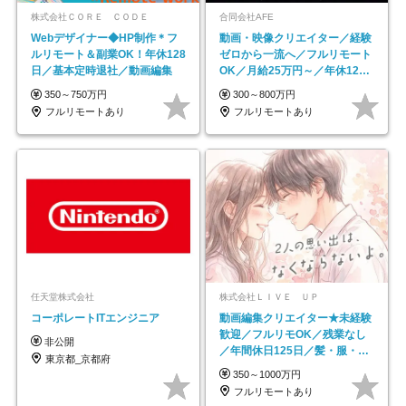
株式会社ＣＯＲＥ ＣＯＤＥ
合同会社AFE
Webデザイナー◆HP制作＊フ
動画・映像クリエイター／経験
ルリモート＆副業OK！年休128
ゼロから一流へ／フルリモート
日／基本定時退社／動画編集
OK／月給25万円～／年休125
日以上
350～750万円
300～800万円
フルリモートあり
フルリモートあり
任天堂株式会社
株式会社ＬＩＶＥ ＵＰ
コーポレートITエンジニア
動画編集クリエイター★未経験
歓迎／フルリモOK／残業なし
非公開
／年間休日125日／髪・服・ネ
東京都_京都府
イル自由／研修充実で安心
350～1000万円
フルリモートあり