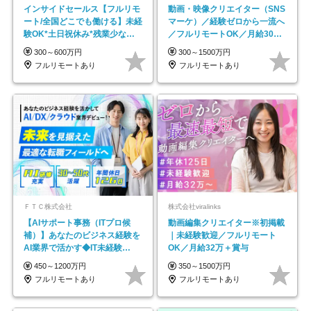
インサイドセールス【フルリモ
動画・映像クリエイター（SNS
ート/全国どこでも働ける】未経
マーケ）／経験ゼロから一流へ
験OK*土日祝休み*残業少なめ*
／フルリモートOK／月給30万
在宅勤務手当あり
円～／年休130日以上
300～600万円
300～1500万円
フルリモートあり
フルリモートあり
ＦＴＣ株式会社
株式会社viralinks
【AIサポート事務（ITプロ候
動画編集クリエイター※初掲載
補）】あなたのビジネス経験を
｜未経験歓迎／フルリモート
AI業界で活かす◆IT未経験
OK／月給32万＋賞与
OK◆目指せるコンサル
450～1200万円
350～1500万円
フルリモートあり
フルリモートあり