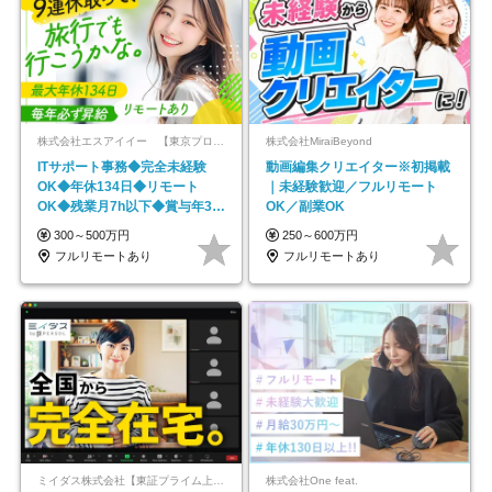
株式会社エスアイイー 【東京プロマーケット上場】
株式会社MiraiBeyond
ITサポート事務◆完全未経験
動画編集クリエイター※初掲載
OK◆年休134日◆リモート
｜未経験歓迎／フルリモート
OK◆残業月7h以下◆賞与年3回
OK／副業OK
◆5年目まで必ず昇給
300～500万円
250～600万円
フルリモートあり
フルリモートあり
ミイダス株式会社【東証プライム上場パーソルグループ】
株式会社One feat.