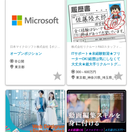
日本マイクロソフト株式会社【ポジションマッチ登録】
株式会社リクルートR&Dスタッフィング【リクルートグループ】
オープンポジション
ITサポート★未経験歓迎★フリ
ーターOK!経歴は気にしなくて
非公開
大丈夫★超大手リクルートグル
東京都
ープの正社員/sg
300～600万円
東京都_神奈川県_埼玉県_千葉県_大阪府…