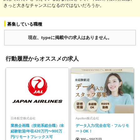
きっと大きなチャンスになるのではないだろうか。
募集している職種
現在、typeに掲載中の求人はありません。
行動履歴からオススメの求人
日本航空株式会社
Apollon株式会社
業務企画職（技術系総合職）/未
データ入力/完全在宅・フルリモ
経験歓迎/年収420万円〜900万
ートOK！
円/リモートフレックス可
300～550万円