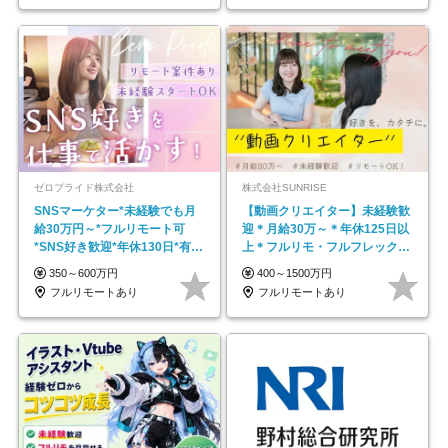
ゼロプライド株式会社
株式会社SUNRISE
SNSマーケター*未経験でも月
【動画クリエイター】未経験歓
給30万円～*フルリモート可
迎＊月給30万～＊年休125日以
*SNS好き歓迎*年休130日*有休
上＊フルリモ・フルフレックス
取得率100%
◆10名の採用が決定◆
350～600万円
400～1500万円
フルリモートあり
フルリモートあり