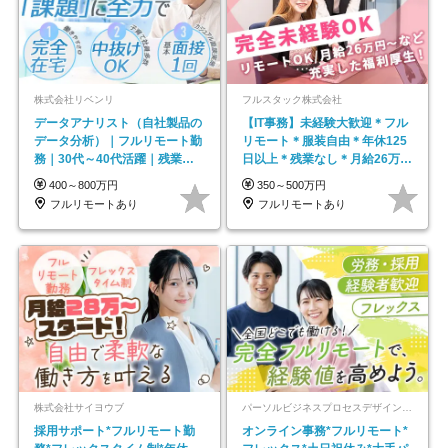
株式会社リベンリ
フルスタック株式会社
データアナリスト（自社製品の
【IT事務】未経験大歓迎＊フル
データ分析）｜フルリモート勤
リモート＊服装自由＊年休125
務｜30代～40代活躍｜残業少
日以上＊残業なし＊月給26万円
なめ｜子育て社員多数活躍
以上
400～800万円
350～500万円
フルリモートあり
フルリモートあり
株式会社サイヨウブ
パーソルビジネスプロセスデザイン株式会社 事業開発本部
採用サポート*フルリモート勤
オンライン事務*フルリモート*