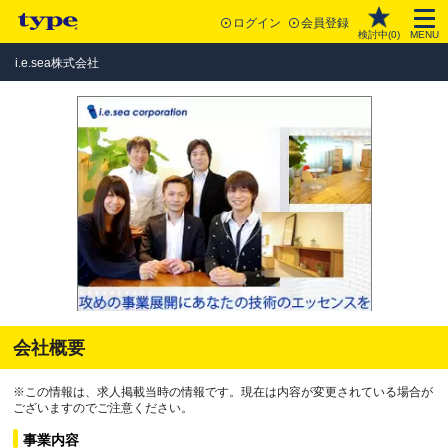
ログイン
会員登録
検討中(
0
)
MENU
i.e.sea株式会社
会社概要
※この情報は、求人掲載当時の情報です。現在は内容が変更されている場合が
ございますのでご注意ください。
事業内容