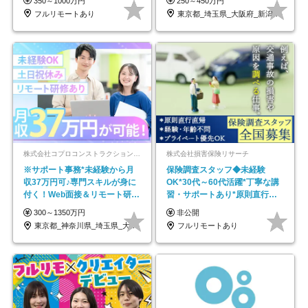
350～1000万円
250～450万円
フルリモートあり
東京都_埼玉県_大阪府_新潟県_福岡県
株式会社コプロコンストラクション【東証プライム上場コプロ・ホールディングス子会社】
株式会社損害保険リサーチ
※サポート事務*未経験から月
保険調査スタッフ◆未経験
収37万円可♪専門スキルが身に
OK*30代～60代活躍*丁寧な講
付く！Web面接＆リモート研修
習・サポートあり*原則直行直
も充実♪/a
帰／全国募集・業務委託
300～1350万円
非公開
東京都_神奈川県_埼玉県_大阪府_愛知県…
フルリモートあり