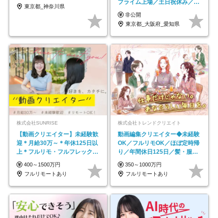
プライム上場／土日祝休み／東
東京都_神奈川県
京・大阪・名古屋
非公開
東京都_大阪府_愛知県
株式会社SUNRISE
株式会社トレンドクリエイト
【動画クリエイター】未経験歓
動画編集クリエイター◆未経験
迎＊月給30万～＊年休125日以
OK／フルリモOK／ほぼ定時帰
上＊フルリモ・フルフレックス
り／年間休日125日／髪・服・
◆10名の採用が決定◆
ネイル自由／副業OK
400～1500万円
350～1000万円
フルリモートあり
フルリモートあり