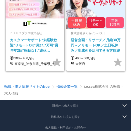
ＦＪＵＴプラス株式会社
株式会社さくらインベスト
カスタマーサポート*未経験歓
経営企画・リサーチ／月給30万
迎*リモートOK*月27.7万可*賞
円～／リモートOK／土日祝休
与年2回*転勤なし*連休
み／生成AIを活用できる方歓迎
OK/ZE010232
300～450万円
400～600万円
東京都_神奈川県_千葉県_大阪府_愛知県…
大阪府
転職・求人情報サイトのtype
掲載企業一覧
i.e.sea株式会社 の転職・
求人情報
職種から求人を探す
勤務地から求人を探す
求人掲載・利用規約・お問合せ