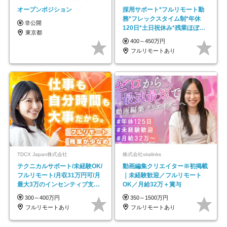
オープンポジション
採用サポート*フルリモート勤
務*フレックスタイム制*年休
非公開
120日*土日祝休み*残業ほぼな
東京都
し*育児中社員8割以上
400～450万円
フルリモートあり
TDCX Japan株式会社
株式会社viralinks
テクニカルサポート/未経験OK/
動画編集クリエイター※初掲載
フルリモート/月収31万円可/月
｜未経験歓迎／フルリモート
最大3万のインセンティブ支給/
OK／月給32万＋賞与
平均年齢33歳
300～400万円
350～1500万円
フルリモートあり
フルリモートあり