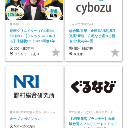
株式会社ＯＬＣ
サイボウズ株式会社
動画クリエイター（YouTube・
総合職/営業・企画系*福利厚生
TikTok）【フレックス/フルリ
充実*時短・在宅など選べる働
モ】未経験OK｜Web研修1年間
き方*賞与年2回
｜副業OK
300～350万円
450～850万円
フルリモートあり
東京都
株式会社野村総合研究所【ポジションマッチ登録】
株式会社ぐるなび （東証スタンダード上場）
オープンポジション
【WEB集客プランナー】未経
験歓迎／フルリモートメイン／
500～1500万円