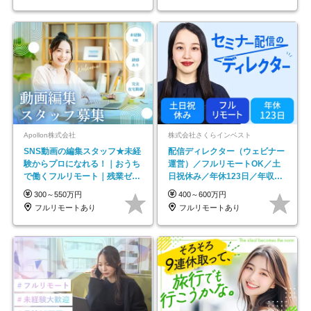
Apollon株式会社
株式会社さくらインベスト
SNS動画の編集スタッフ★未経
配信ディレクター（ウェビナー
験からプロになれる！｜おうち
運営）／フルリモートOK／土
で働くフルリモート｜残業ゼロ
日祝休み／年休123日／年収
で18時退勤◎
600万円可
300～550万円
400～600万円
フルリモートあり
フルリモートあり