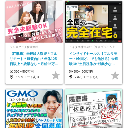
フルスタック株式会社
ミイダス株式会社【東証プライム上場パーソルグループ】
【IT事務】未経験大歓迎＊フル
インサイドセールス【フルリモ
リモート＊服装自由＊年休125
ート/全国どこでも働ける】未経
日以上＊残業なし＊月給26万円
験OK*土日祝休み*残業少なめ*
以上
在宅勤務手当あり
350～500万円
300～600万円
フルリモートあり
フルリモートあり