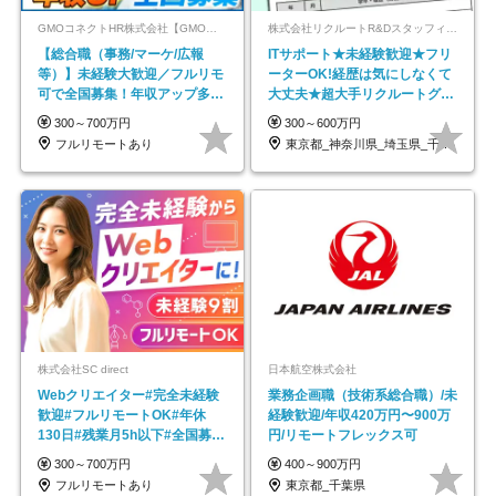
GMOコネクトHR株式会社【GMOインターネットグループ】
株式会社リクルートR&Dスタッフィング【リクルートグループ】
【総合職（事務/マーケ/広報
ITサポート★未経験歓迎★フリ
等）】未経験大歓迎／フルリモ
ーターOK!経歴は気にしなくて
可で全国募集！年収アップ多数
大丈夫★超大手リクルートグル
★年休最大130日★
ープの正社員/sg
300～700万円
300～600万円
フルリモートあり
東京都_神奈川県_埼玉県_千葉県_大阪府…
株式会社SC direct
日本航空株式会社
Webクリエイター#完全未経験
業務企画職（技術系総合職）/未
歓迎#フルリモートOK#年休
経験歓迎/年収420万円〜900万
130日#残業月5h以下#全国募集
円/リモートフレックス可
#最大1年の研修
300～700万円
400～900万円
フルリモートあり
東京都_千葉県