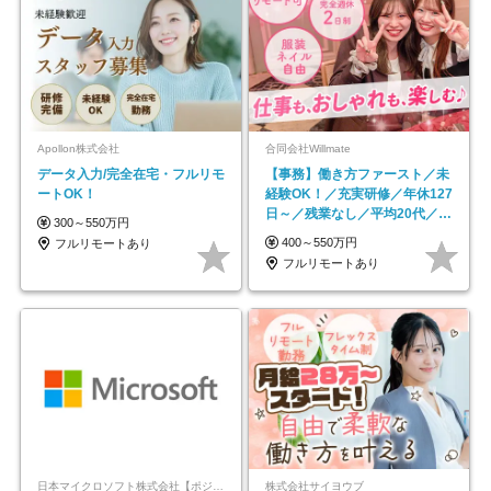
Apollon株式会社
合同会社Willmate
データ入力/完全在宅・フルリモ
【事務】働き方ファースト／未
ートOK！
経験OK！／充実研修／年休127
日～／残業なし／平均20代／リ
300～550万円
モートOK
400～550万円
フルリモートあり
フルリモートあり
日本マイクロソフト株式会社【ポジションマッチ登録】
株式会社サイヨウブ