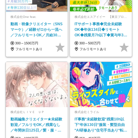
株式会社One feat.
株式会社エスアイイー 【東京プロマーケット上場】
動画・映像クリエイター（SNS
ITサポート事務◆完全未経験
マーケ）／経験ゼロから一流へ
OK◆年休134日◆リモート
／フルリモートOK／月給30万
OK◆残業月7h以下◆賞与年3回
円～／年休130日以上
◆5年目まで必ず昇給
300～1500万円
300～500万円
フルリモートあり
フルリモートあり
株式会社ＬＩＶＥ ＵＰ
株式会社ミライル
動画編集クリエイター★未経験
IT事務*未経験歓迎*残業10h以
歓迎／フルリモOK／残業なし
下*年休130日*服装・髪型自由
／年間休日125日／髪・服・ネ
*AI研修あり*住宅手当あり*転勤
イル自由／研修充実で安心
なし