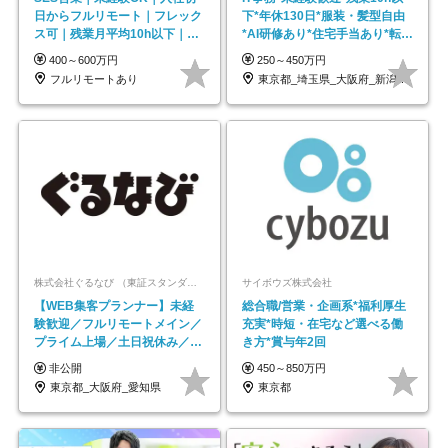
日からフルリモート｜フレック
下*年休130日*服装・髪型自由
ス可｜残業月平均10h以下｜事
*AI研修あり*住宅手当あり*転勤
業立ち上げメンバー
なし
400～600万円
250～450万円
フルリモートあり
東京都_埼玉県_大阪府_新潟県_福岡県
株式会社ぐるなび （東証スタンダード上場）
サイボウズ株式会社
【WEB集客プランナー】未経
総合職/営業・企画系*福利厚生
験歓迎／フルリモートメイン／
充実*時短・在宅など選べる働
プライム上場／土日祝休み／東
き方*賞与年2回
京・大阪・名古屋
非公開
450～850万円
東京都_大阪府_愛知県
東京都