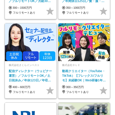
／フルリモートOK／月給30万
／年間休日125日／髪・服・ネ
円～／年休130日以上
イル自由／研修充実で安心
300～1500万円
350～1000万円
フルリモートあり
フルリモートあり
株式会社さくらインベスト
株式会社ＯＬＣ
配信ディレクター（ウェビナー
動画クリエイター（YouTube・
運営）／フルリモートOK／土
TikTok）【フレックス/フルリ
日祝休み／年休123日／年収
モ】未経験OK｜Web研修1年間
600万円可
｜副業OK
400～600万円
300～350万円
フルリモートあり
フルリモートあり