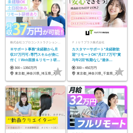
株式会社コプロコンストラクション【東証プライム上場コプロ・ホールディングス子会社】
ＦＪＵＴプラス株式会社
※サポート事務*未経験から月
カスタマーサポート*未経験歓
収37万円可♪専門スキルが身に
迎*リモートOK*月27.7万可*賞
付く！Web面接＆リモート研修
与年2回*転勤なし*連休
も充実♪/a
OK/ZE010232
300～1350万円
300～450万円
東京都_神奈川県_埼玉県_大阪府_愛知県…
東京都_神奈川県_千葉県_大阪府_愛知県…