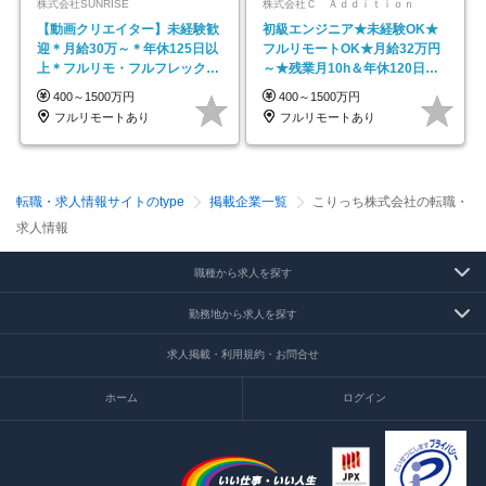
株式会社SUNRISE
株式会社Ｃ Ａｄｄｉｔｉｏｎ
【動画クリエイター】未経験歓
初級エンジニア★未経験OK★
迎＊月給30万～＊年休125日以
フルリモートOK★月給32万円
上＊フルリモ・フルフレックス
～★残業月10h＆年休120日以
◆10名の採用が決定◆
上★副業可
400～1500万円
400～1500万円
フルリモートあり
フルリモートあり
転職・求人情報サイトのtype
掲載企業一覧
こりっち株式会社の転職・
求人情報
職種から求人を探す
勤務地から求人を探す
求人掲載・利用規約・お問合せ
ホーム
ログイン