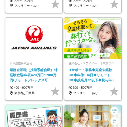
300～700万円
300～700万円
フルリモートあり
フルリモートあり
日本航空株式会社
株式会社エスアイイー 【東京プロマーケット上場】
業務企画職（技術系総合職）/未
ITサポート事務◆完全未経験
経験歓迎/年収420万円〜900万
OK◆年休134日◆リモート
円/リモートフレックス可
OK◆残業月7h以下◆賞与年3回
◆5年目まで必ず昇給
400～900万円
300～500万円
東京都_千葉県
フルリモートあり