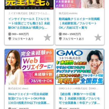
ミイダス株式会社【東証プライム上場パーソルグループ】
株式会社viralinks
インサイドセールス【フルリモ
動画編集クリエイター※初掲載
ート/全国どこでも働ける】未経
｜未経験歓迎／フルリモート
験OK*土日祝休み*残業少なめ*
OK／月給32万＋賞与
在宅勤務手当あり
300～600万円
350～1500万円
フルリモートあり
フルリモートあり
株式会社SC direct
GMOコネクトHR株式会社【GMOインターネットグループ】
Webクリエイター#完全未経験
【総合職（事務/マーケ/広報
歓迎#フルリモートOK#年休
等）】未経験大歓迎／フルリモ
130日#残業月5h以下#全国募集
可で全国募集！年収アップ多数
#最大1年の研修
★年休最大130日★