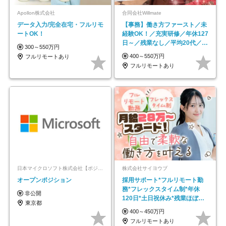
Apollon株式会社
合同会社Willmate
データ入力/完全在宅・フルリモ
【事務】働き方ファースト／未
ートOK！
経験OK！／充実研修／年休127
日～／残業なし／平均20代／リ
300～550万円
モートOK
400～550万円
フルリモートあり
フルリモートあり
日本マイクロソフト株式会社【ポジションマッチ登録】
株式会社サイヨウブ
オープンポジション
採用サポート*フルリモート勤
務*フレックスタイム制*年休
非公開
120日*土日祝休み*残業ほぼな
東京都
し*育児中社員8割以上
400～450万円
フルリモートあり