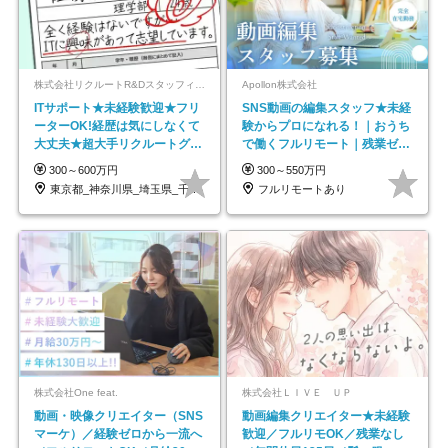
株式会社リクルートR&Dスタッフィング【リクルートグループ】
Apollon株式会社
ITサポート★未経験歓迎★フリ
SNS動画の編集スタッフ★未経
ーターOK!経歴は気にしなくて
験からプロになれる！｜おうち
大丈夫★超大手リクルートグル
で働くフルリモート｜残業ゼロ
ープの正社員/sg
で18時退勤◎
300～600万円
300～550万円
東京都_神奈川県_埼玉県_千葉県_大阪府…
フルリモートあり
株式会社One feat.
株式会社ＬＩＶＥ ＵＰ
動画・映像クリエイター（SNS
動画編集クリエイター★未経験
マーケ）／経験ゼロから一流へ
歓迎／フルリモOK／残業なし