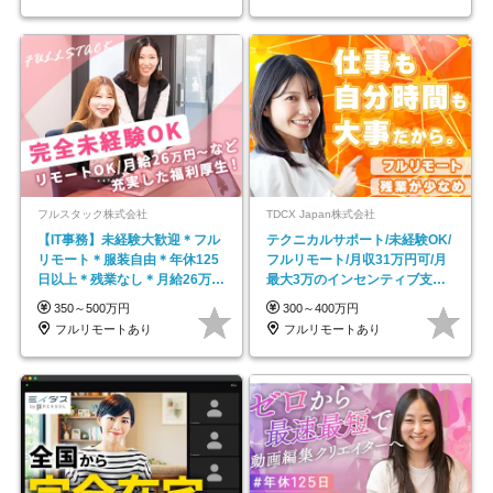
フルスタック株式会社
TDCX Japan株式会社
【IT事務】未経験大歓迎＊フル
テクニカルサポート/未経験OK/
リモート＊服装自由＊年休125
フルリモート/月収31万円可/月
日以上＊残業なし＊月給26万円
最大3万のインセンティブ支給/
以上
平均年齢33歳
350～500万円
300～400万円
フルリモートあり
フルリモートあり