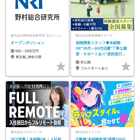
株式会社野村総合研究所【ポジションマッチ登録】
株式会社損害保険リサーチ
オープンポジション
保険調査スタッフ◆未経験
OK*30代～60代活躍*丁寧な講
500～1500万円
習・サポートあり*原則直行直
東京都_神奈川県
帰／全国募集・業務委託
非公開
フルリモートあり
株式会社プロエフィカ
株式会社ミライル
SES営業｜未経験OK｜入社初
IT事務*未経験歓迎*残業10h以