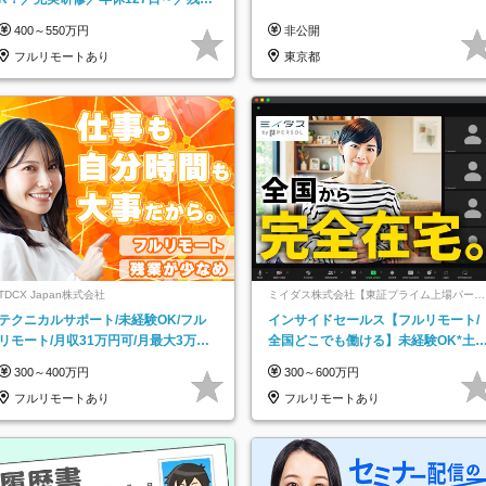
なし／平均20代／リモートOK
400～550万円
非公開
フルリモートあり
東京都
TDCX Japan株式会社
ミイダス株式会社【東証プライム上場パーソ
ルグループ】
テクニカルサポート/未経験OK/フル
インサイドセールス【フルリモート/
リモート/月収31万円可/月最大3万の
全国どこでも働ける】未経験OK*土
インセンティブ支給/平均年齢33歳
祝休み*残業少なめ*在宅勤務手当あ
300～400万円
300～600万円
フルリモートあり
フルリモートあり