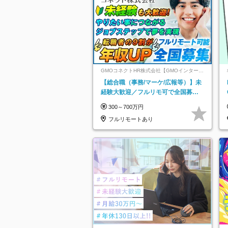
GMOコネクトHR株式会社【GMOインターネ
ットグループ】
【総合職（事務/マーケ/広報等）】未
経験大歓迎／フルリモ可で全国募
集！年収アップ多数★年休最大130日
300～700万円
★
フルリモートあり