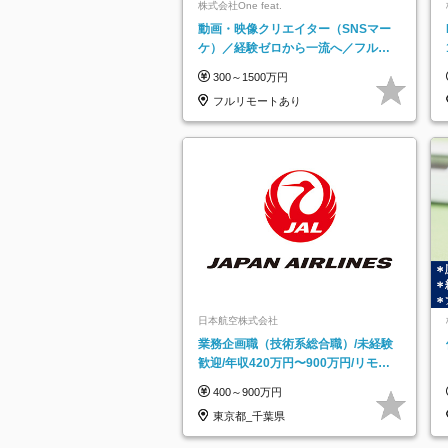
株式会社One feat.
動画・映像クリエイター（SNSマー
ケ）／経験ゼロから一流へ／フルリ
モートOK／月給30万円～／年休130
300～1500万円
日以上
フルリモートあり
日本航空株式会社
業務企画職（技術系総合職）/未経験
歓迎/年収420万円〜900万円/リモー
トフレックス可
400～900万円
東京都_千葉県