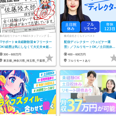
株式会社リクルートR&Dスタッフィング【リ
株式会社さくらインベスト
クルートグループ】
ITサポート★未経験歓迎★フリーター
配信ディレクター（ウェビナー運
OK!経歴は気にしなくて大丈夫★超大
営）／フルリモートOK／土日祝休み
手リクルートグループの正社員/sg
／年休123日／年収600万円可
300～600万円
400～600万円
東京都_神奈川県_埼玉県_千葉県_大
フルリモートあり
阪府…