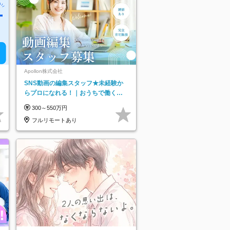
Apollon株式会社
SNS動画の編集スタッフ★未経験か
らプロになれる！｜おうちで働くフ
ルリモート｜残業ゼロで18時退勤◎
300～550万円
フルリモートあり