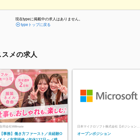
現在typeに掲載中の求人はありません。
typeトップに戻る
ススメの求人
合同会社Willmate
日本マイクロソフト株式会社【ポジションマ
ッチ登録】
【事務】働き方ファースト／未経験O
オープンポジション
K！／充実研修／年休127日～／残業