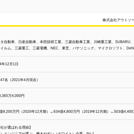
株式会社アウトソ
ヨタ自動車、日産自動車、本田技研工業、三菱自動車工業、川崎重工業、SUBARU
イルム、三菱重工、三菱電機、NEC、東芝、パナソニック、マイクロソフト、DeN
04年12月1日
,447名（2021年4月現在）
,365万4,000円
8億9,200万円（2020年12月期）←634億4,800万円（2019年12月期）←503億4,4
当社が選ばれる理由】
）エンジニアが選ぶ、働きやすい（ホワイト）企業 No.1