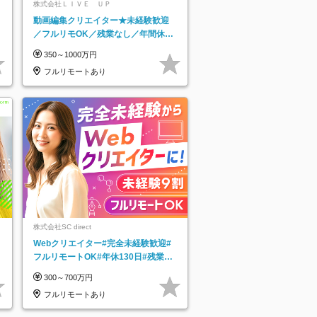
株式会社ＬＩＶＥ ＵＰ
動画編集クリエイター★未経験歓迎
／フルリモOK／残業なし／年間休日
125日／髪・服・ネイル自由／研修充
350～1000万円
実で安心
フルリモートあり
株式会社SC direct
Webクリエイター#完全未経験歓迎#
フルリモートOK#年休130日#残業月
5h以下#全国募集#最大1年の研修
300～700万円
フルリモートあり