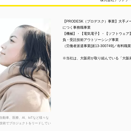
株式会社アウトソ
【PRODESK（プロデスク）事業】大手
につく事務職事業
【機械】・【電気電子】・【ソフトウェア
負・受託技術アウトソーシング事業
（労働者派遣事業[派13-300749]／有料職業紹
※当社は、大阪府が取り組んでいる「大阪
動車、医療、AI、IoTなど様々な
な技術でプロジェクトをリードしてい