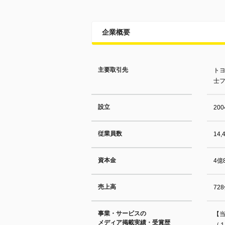
企業概要
主要取引先
ト
士フ
設立
20
従業員数
14
資本金
4億8
売上高
72
事業・サービスの
【
メディア掲載実績・受賞歴
（１