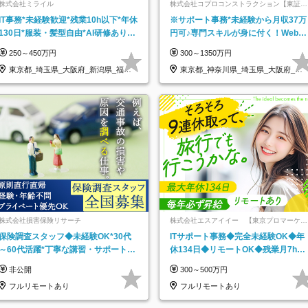
株式会社ミライル
株式会社コプロコンストラクション【東証プ
ライム上場コプロ・ホールディングス子会
IT事務*未経験歓迎*残業10h以下*年休
※サポート事務*未経験から月収37万
社】
130日*服装・髪型自由*AI研修あり*
円可♪専門スキルが身に付く！Web面
住宅手当あり*転勤なし
接＆リモート研修も充実♪/a
250～450万円
300～1350万円
東京都_埼玉県_大阪府_新潟県_福岡
東京都_神奈川県_埼玉県_大阪府_愛
県
知県…
株式会社損害保険リサーチ
株式会社エスアイイー 【東京プロマーケッ
ト上場】
保険調査スタッフ◆未経験OK*30代
ITサポート事務◆完全未経験OK◆年
～60代活躍*丁寧な講習・サポートあ
休134日◆リモートOK◆残業月7h以
り*原則直行直帰／全国募集・業務委
下◆賞与年3回◆5年目まで必ず昇給
非公開
300～500万円
託
フルリモートあり
フルリモートあり