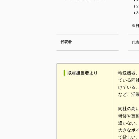
（２
（３
※日
代表者
代表
取材担当者より
輸送機器
ている同
けている
など、活
同社の高
研修や技
違いない
大きなポ
て欲しい