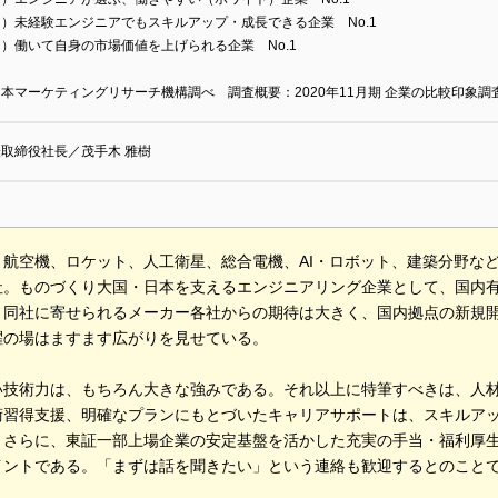
）未経験エンジニアでもスキルアップ・成長できる企業 No.1
）働いて自身の市場価値を上げられる企業 No.1
本マーケティングリサーチ機構調べ 調査概要：2020年11月期 企業の比較印象調
取締役社長／茂手木 雅樹
、航空機、ロケット、人工衛星、総合電機、AI・ロボット、建築分野な
社。ものづくり大国・日本を支えるエンジニアリング企業として、国内
。同社に寄せられるメーカー各社からの期待は大きく、国内拠点の新規
躍の場はますます広がりを見せている。
い技術力は、もちろん大きな強みである。それ以上に特筆すべきは、人
術習得支援、明確なプランにもとづいたキャリアサポートは、スキルア
。さらに、東証一部上場企業の安定基盤を活かした充実の手当・福利厚
イントである。「まずは話を聞きたい」という連絡も歓迎するとのこと
。