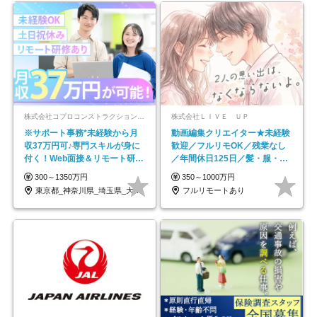
株式会社コプロコンストラクション【東証プライム上場コプロ・ホールディングス子会社】
株式会社ＬＩＶＥ ＵＰ
※サポート事務*未経験から月
動画編集クリエイター★未経験
収37万円可♪専門スキルが身に
歓迎／フルリモOK／残業なし
付く！Web面接＆リモート研修
／年間休日125日／髪・服・ネ
も充実♪/a
イル自由／研修充実で安心
300～1350万円
350～1000万円
東京都_神奈川県_埼玉県_大阪府_愛知県…
フルリモートあり