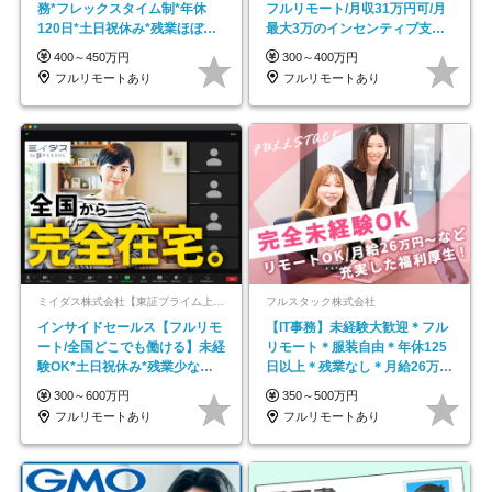
務*フレックスタイム制*年休
フルリモート/月収31万円可/月
120日*土日祝休み*残業ほぼな
最大3万のインセンティブ支給/
し*育児中社員8割以上
平均年齢33歳
400～450万円
300～400万円
フルリモートあり
フルリモートあり
ミイダス株式会社【東証プライム上場パーソルグループ】
フルスタック株式会社
インサイドセールス【フルリモ
【IT事務】未経験大歓迎＊フル
ート/全国どこでも働ける】未経
リモート＊服装自由＊年休125
験OK*土日祝休み*残業少なめ*
日以上＊残業なし＊月給26万円
在宅勤務手当あり
以上
300～600万円
350～500万円
フルリモートあり
フルリモートあり