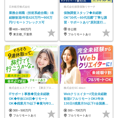
日本航空株式会社
株式会社損害保険リサーチ
業務企画職（技術系総合職）/未
保険調査スタッフ◆未経験
経験歓迎/年収420万円〜900万
OK*30代～60代活躍*丁寧な講
円/リモートフレックス可
習・サポートあり*原則直行直
帰／全国募集・業務委託
400～900万円
非公開
東京都_千葉県
フルリモートあり
株式会社エスアイイー 【東京プロマーケット上場】
株式会社SC direct
ITサポート事務◆完全未経験
Webクリエイター#完全未経験
OK◆年休134日◆リモート
歓迎#フルリモートOK#年休
OK◆残業月7h以下◆賞与年3回
130日#残業月5h以下#全国募集
◆5年目まで必ず昇給
#最大1年の研修
300～500万円
300～700万円
フルリモートあり
フルリモートあり