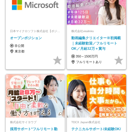
日本マイクロソフト株式会社【ポジションマッチ登録】
株式会社viralinks
オープンポジション
動画編集クリエイター※初掲載
｜未経験歓迎／フルリモート
非公開
OK／月給32万＋賞与
東京都
350～1500万円
フルリモートあり
株式会社サイヨウブ
TDCX Japan株式会社
採用サポート*フルリモート勤
テクニカルサポート/未経験OK/