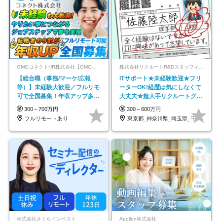
GMOコネクトHR株式会社【GMOインターネットグループ】
株式会社リクルートR&Dスタッフィング【リクルートグループ】
【総合職（事務/マーケ/広報
ITサポート★未経験歓迎★フリ
等）】未経験大歓迎／フルリモ
ーターOK!経歴は気にしなくて
可で全国募集！年収アップ多数
大丈夫★超大手リクルートグル
★年休最大130日★
ープの正社員/sg
300～700万円
300～600万円
フルリモートあり
東京都_神奈川県_埼玉県_千葉県_大阪府…
株式会社さくらインベスト
Apollon株式会社