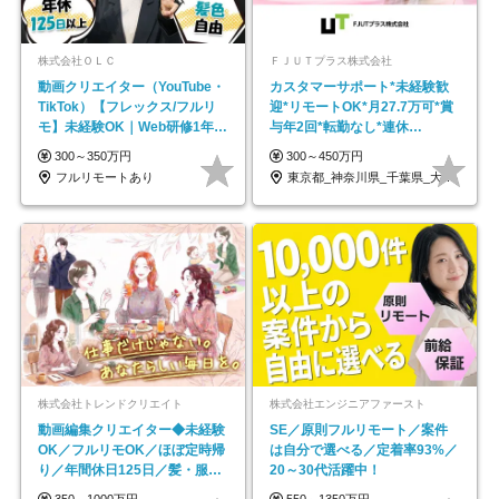
株式会社ＯＬＣ
ＦＪＵＴプラス株式会社
動画クリエイター（YouTube・
カスタマーサポート*未経験歓
TikTok）【フレックス/フルリ
迎*リモートOK*月27.7万可*賞
モ】未経験OK｜Web研修1年間
与年2回*転勤なし*連休
｜副業OK
OK/ZE010232
300～350万円
300～450万円
フルリモートあり
東京都_神奈川県_千葉県_大阪府_愛知県…
株式会社トレンドクリエイト
株式会社エンジニアファースト
動画編集クリエイター◆未経験
SE／原則フルリモート／案件
OK／フルリモOK／ほぼ定時帰
は自分で選べる／定着率93%／
り／年間休日125日／髪・服・
20～30代活躍中！
ネイル自由／副業OK