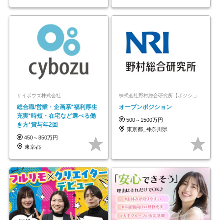
サイボウズ株式会社
株式会社野村総合研究所【ポジションマッチ登録】
総合職/営業・企画系*福利厚生
オープンポジション
充実*時短・在宅など選べる働
500～1500万円
き方*賞与年2回
東京都_神奈川県
450～850万円
東京都