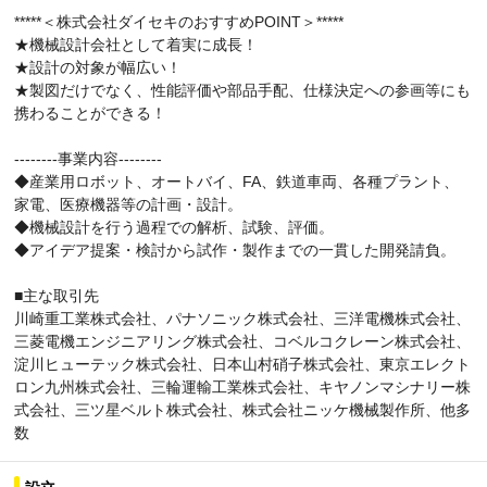
*****＜株式会社ダイセキのおすすめPOINT＞*****
★機械設計会社として着実に成長！
★設計の対象が幅広い！
★製図だけでなく、性能評価や部品手配、仕様決定への参画等にも
携わることができる！
--------事業内容--------
◆産業用ロボット、オートバイ、FA、鉄道車両、各種プラント、
家電、医療機器等の計画・設計。
◆機械設計を行う過程での解析、試験、評価。
◆アイデア提案・検討から試作・製作までの一貫した開発請負。
■主な取引先
川崎重工業株式会社、パナソニック株式会社、三洋電機株式会社、
三菱電機エンジニアリング株式会社、コベルコクレーン株式会社、
淀川ヒューテック株式会社、日本山村硝子株式会社、東京エレクト
ロン九州株式会社、三輪運輸工業株式会社、キヤノンマシナリー株
式会社、三ツ星ベルト株式会社、株式会社ニッケ機械製作所、他多
数