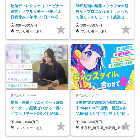
配信ディレクター（ウェビナー
SNS動画の編集スタッフ★未経
運営）／フルリモートOK／土
験からプロになれる！｜おうち
日祝休み／年休123日／年収
で働くフルリモート｜残業ゼロ
600万円可
で18時退勤◎
400～600万円
300～550万円
フルリモートあり
フルリモートあり
株式会社One feat.
株式会社ミライル
動画・映像クリエイター（SNS
IT事務*未経験歓迎*残業10h以
マーケ）／経験ゼロから一流へ
下*年休130日*服装・髪型自由
／フルリモートOK／月給30万
*AI研修あり*住宅手当あり*転勤
円～／年休130日以上
なし
300～1500万円
250～450万円
フルリモートあり
東京都_埼玉県_大阪府_新潟県_福岡県