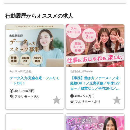
行動履歴からオススメの求人
Apollon株式会社
合同会社Willmate
データ入力/完全在宅・フルリモ
【事務】働き方ファースト／未
ートOK！
経験OK！／充実研修／年休127
日～／残業なし／平均20代／リ
300～550万円
モートOK
400～550万円
フルリモートあり
フルリモートあり