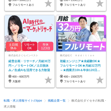
350～1000万円
550～1350万円
フルリモートあり
フルリモートあり
株式会社さくらインベスト
株式会社Ｃ Ａｄｄｉｔｉｏｎ
経営企画・リサーチ／月給30万
初級エンジニア★未経験OK★
円～／リモートOK／土日祝休
フルリモートOK★月給32万円
み／生成AIを活用できる方歓迎
～★残業月10h＆年休120日以
上★副業可
400～600万円
400～1500万円
大阪府
フルリモートあり
転職・求人情報サイトのtype
掲載企業一覧
株式会社ダイセキの転職・
求人情報