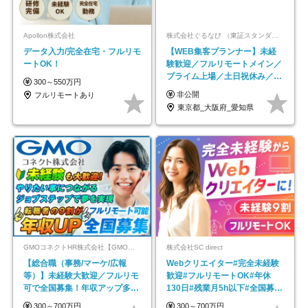
Apollon株式会社
株式会社ぐるなび （東証スタンダード上場）
データ入力/完全在宅・フルリモ
【WEB集客プランナー】未経
ートOK！
験歓迎／フルリモートメイン／
プライム上場／土日祝休み／東
300～550万円
京・大阪・名古屋
非公開
フルリモートあり
東京都_大阪府_愛知県
GMOコネクトHR株式会社【GMOインターネットグループ】
株式会社SC direct
【総合職（事務/マーケ/広報
Webクリエイター#完全未経験
等）】未経験大歓迎／フルリモ
歓迎#フルリモートOK#年休
可で全国募集！年収アップ多数
130日#残業月5h以下#全国募集
★年休最大130日★
#最大1年の研修
300～700万円
300～700万円