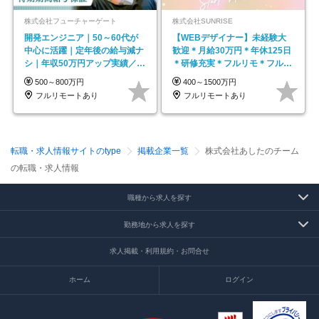
株式会社フューチャーゲート
株式会社SUNRISE
開発エンジニア｜50～60代が
【WEBデザイナー】未経験大
中心に活躍｜定年後の給与減ナ
歓迎＊月給30万円＊年休125日
シ｜年収50万円アップ実績／昇
＊研修充実＊フルリモ＊フルフ
給率92％（直近3年）
レックス＊
500～800万円
400～1500万円
フルリモートあり
フルリモートあり
転職・求人情報サイトのtype
掲載企業一覧
株式会社あしたのチーム
の転職・求人情報
職種から求人を探す
勤務地から求人を探す
求人掲載・利用規約・お問合せ
ホーム
ログイン