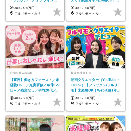
ーソルグループ*オンライン面
ス可｜残業月平均10h以下｜事
接*30～40代活躍中
業立ち上げメンバー
300～450万円
400～600万円
フルリモートあり
フルリモートあり
合同会社Willmate
株式会社ＯＬＣ
【事務】働き方ファースト／未
動画クリエイター（YouTube・
経験OK！／充実研修／年休127
TikTok）【フレックス/フルリ
日～／残業なし／平均20代／リ
モ】未経験OK｜Web研修1年間
モートOK
｜副業OK
400～550万円
300～350万円
フルリモートあり
フルリモートあり