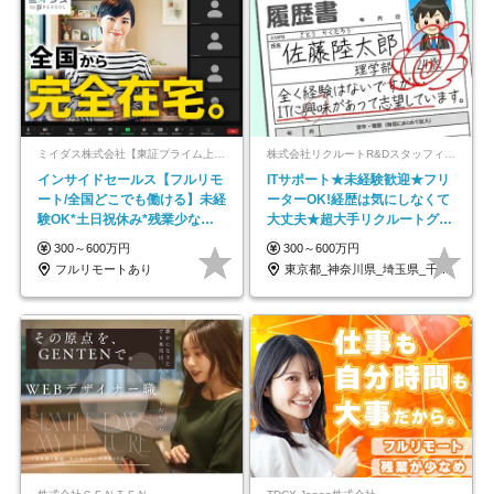
ミイダス株式会社【東証プライム上場パーソルグループ】
株式会社リクルートR&Dスタッフィング【リクルートグループ】
インサイドセールス【フルリモ
ITサポート★未経験歓迎★フリ
ート/全国どこでも働ける】未経
ーターOK!経歴は気にしなくて
験OK*土日祝休み*残業少なめ*
大丈夫★超大手リクルートグル
在宅勤務手当あり
ープの正社員/sg
300～600万円
300～600万円
フルリモートあり
東京都_神奈川県_埼玉県_千葉県_大阪府…