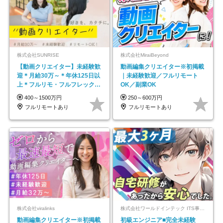
株式会社SUNRISE
株式会社MiraiBeyond
【動画クリエイター】未経験歓
動画編集クリエイター※初掲載
迎＊月給30万～＊年休125日以
｜未経験歓迎／フルリモート
上＊フルリモ・フルフレックス
OK／副業OK
◆10名の採用が決定◆
400～1500万円
250～600万円
フルリモートあり
フルリモートあり
株式会社viralinks
株式会社ワールドインテック ITS事業部【東証プライム上場グループ】
動画編集クリエイター※初掲載
初級エンジニア■完全未経験