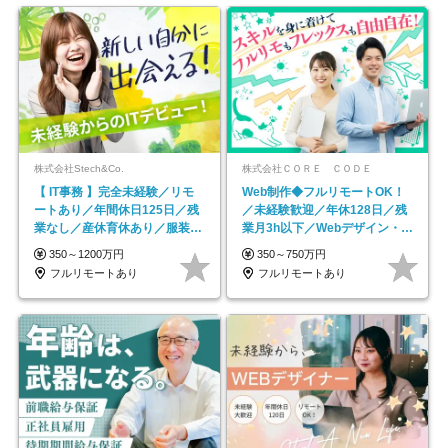
株式会社Stech&Co.
株式会社ＣＯＲＥ ＣＯＤＥ
【 IT事務 】完全未経験／リモ
Web制作◆フルリモートOK！
ートあり／年間休日125日／残
／未経験歓迎／年休128日／残
業なし／産休育休あり／服装・
業月3h以下／Webデザイン・
髪型自由／毎年昇給
ECサイトやHP制作
350～1200万円
350～750万円
フルリモートあり
フルリモートあり