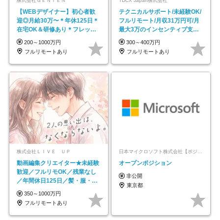
株式会社ＧＥＮＴＥＮ
TDCX Japan株式会社
【WEBデザイナー】初⼼者歓
テクニカルサポート/未経験OK/
迎◎⽉給30万〜＊年休125⽇＊
フルリモート/月収31万円可/月
在宅OK＆研修あり＊フレック
最大3万のインセンティブ支給/
ス
平均年齢33歳
200～1000万円
300～400万円
フルリモートあり
フルリモートあり
株式会社ＬＩＶＥ ＵＰ
日本マイクロソフト株式会社【ポジションマッチ登録】
動画編集クリエイター★未経験
オープンポジション
歓迎／フルリモOK／残業なし
非公開
／年間休日125日／髪・服・ネ
東京都
イル自由／研修充実で安心
350～1000万円
フルリモートあり