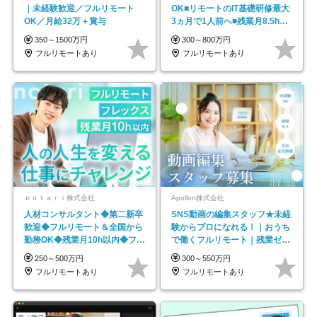
｜未経験歓迎／フルリモート
OK■リモートのIT基礎研修最大
OK／月給32万＋賞与
3ヵ月で1人前へ■残業月8.5h■
安定基盤/STR
350～1500万円
300～800万円
フルリモートあり
フルリモートあり
ｎｏｔａｒｉ株式会社
Apollon株式会社
人材コンサルタント◆第二新卒
SNS動画の編集スタッフ★未経
歓迎◆フルリモート＆全国から
験からプロになれる！｜おうち
勤務OK◆残業月10h以内◆フレ
で働くフルリモート｜残業ゼロ
ックス制
で18時退勤◎
250～500万円
300～550万円
フルリモートあり
フルリモートあり