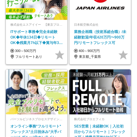
株式会社エスアイイー 【東京プロマーケット上場】
日本航空株式会社
ITサポート事務◆完全未経験
業務企画職（技術系総合職）/未
OK◆年休134日◆リモート
経験歓迎/年収420万円〜900万
OK◆残業月7h以下◆賞与年3回
円/リモートフレックス可
◆5年目まで必ず昇給
300～500万円
400～900万円
フルリモートあり
東京都_千葉県
パーソルビジネスプロセスデザイン株式会社 事業開発本部
株式会社プロエフィカ
オンライン事務*フルリモート*
SES営業｜未経験OK｜入社初
フレックス*土日祝休み*大手パ
日からフルリモート｜フレック