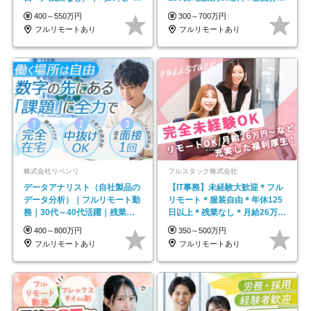
モートOK
#最大1年の研修
400～550万円
300～700万円
フルリモートあり
フルリモートあり
株式会社リベンリ
フルスタック株式会社
データアナリスト（自社製品の
【IT事務】未経験大歓迎＊フル
データ分析）｜フルリモート勤
リモート＊服装自由＊年休125
務｜30代～40代活躍｜残業少
日以上＊残業なし＊月給26万円
なめ｜子育て社員多数活躍
以上
400～800万円
350～500万円
フルリモートあり
フルリモートあり