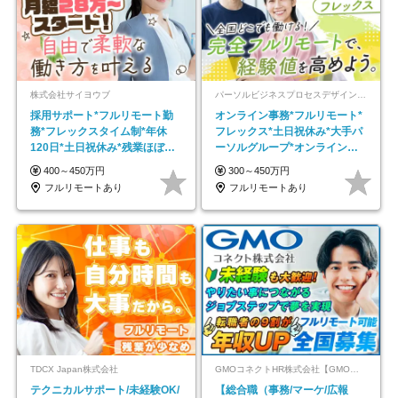
株式会社サイヨウブ
パーソルビジネスプロセスデザイン株式会社 事業開発本部
採用サポート*フルリモート勤
オンライン事務*フルリモート*
務*フレックスタイム制*年休
フレックス*土日祝休み*大手パ
120日*土日祝休み*残業ほぼな
ーソルグループ*オンライン面
し*育児中社員8割以上
接*30～40代活躍中
400～450万円
300～450万円
フルリモートあり
フルリモートあり
TDCX Japan株式会社
GMOコネクトHR株式会社【GMOインターネットグループ】
テクニカルサポート/未経験OK/
【総合職（事務/マーケ/広報