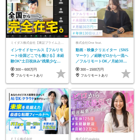
ミイダス株式会社【東証プライム上場パーソルグループ】
株式会社One feat.
インサイドセールス【フルリモ
動画・映像クリエイター（SNS
ート/全国どこでも働ける】未経
マーケ）／経験ゼロから一流へ
験OK*土日祝休み*残業少なめ*
／フルリモートOK／月給30万
在宅勤務手当あり
円～／年休130日以上
300～600万円
300～1500万円
フルリモートあり
フルリモートあり
ＦＴＣ株式会社
株式会社viralinks