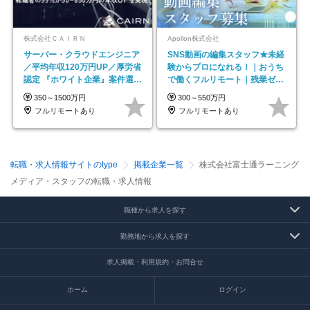
株式会社ＣＡＩＲＮ
Apollon株式会社
サーバー・クラウドエンジニア
SNS動画の編集スタッフ★未経
／平均年収120万円UP／厚労省
験からプロになれる！｜おうち
認定 『ホワイト企業』案件選択
で働くフルリモート｜残業ゼロ
制度／年休129日
で18時退勤◎
350～1500万円
300～550万円
フルリモートあり
フルリモートあり
転職・求人情報サイトのtype
掲載企業一覧
株式会社富士通ラーニング
メディア・スタッフの転職・求人情報
職種から求人を探す
勤務地から求人を探す
求人掲載・利用規約・お問合せ
ホーム
ログイン