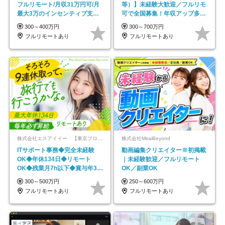
フルリモート/月収31万円可/月
等）】未経験大歓迎／フルリモ
最大3万のインセンティブ支給/
可で全国募集！年収アップ多数
平均年齢33歳
★年休最大130日★
300～400万円
300～700万円
フルリモートあり
フルリモートあり
株式会社エスアイイー 【東京プロマーケット上場】
株式会社MiraiBeyond
ITサポート事務◆完全未経験
動画編集クリエイター※初掲載
OK◆年休134日◆リモート
｜未経験歓迎／フルリモート
OK◆残業月7h以下◆賞与年3回
OK／副業OK
◆5年目まで必ず昇給
300～500万円
250～600万円
フルリモートあり
フルリモートあり