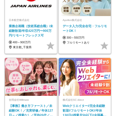
日本航空株式会社
Apollon株式会社
業務企画職（技術系総合職）/未
データ入力/完全在宅・フルリモ
経験歓迎/年収420万円〜900万
ートOK！
円/リモートフレックス可
300～550万円
400～900万円
フルリモートあり
東京都_千葉県
合同会社Willmate
株式会社SC direct
【事務】働き方ファースト／未
Webクリエイター#完全未経験
経験OK！／充実研修／年休127
歓迎#フルリモートOK#年休
日～／残業なし／平均20代／リ
130日#残業月5h以下#全国募集