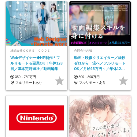
株式会社ＣＯＲＥ ＣＯＤＥ
合同会社AFE
Webデザイナー◆HP制作＊フ
動画・映像クリエイター／経験
ルリモート＆副業OK！年休128
ゼロから一流へ／フルリモート
日／基本定時退社／動画編集
OK／月給25万円～／年休125
日以上
350～750万円
300～800万円
フルリモートあり
フルリモートあり