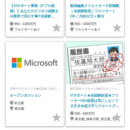
【AIサポート事務（ITプロ候
動画編集クリエイター※初掲載
補）】あなたのビジネス経験を
｜未経験歓迎／フルリモート
AI業界で活かす◆IT未経験
OK／月給32万＋賞与
OK◆目指せるコンサル
450～1200万円
350～1500万円
フルリモートあり
フルリモートあり
日本マイクロソフト株式会社【ポジションマッチ登録】
株式会社リクルートR&Dスタッフィング【リクルートグループ】
オープンポジション
ITサポート★未経験歓迎★フリ
ーターOK!経歴は気にしなくて
非公開
大丈夫★超大手リクルートグル
東京都
ープの正社員/sg
300～600万円
東京都_神奈川県_埼玉県_千葉県_大阪府…