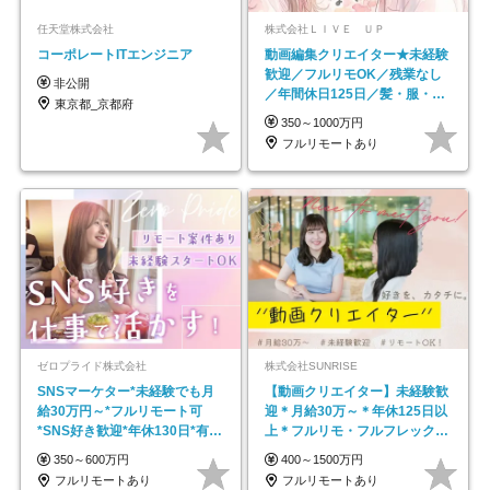
任天堂株式会社
株式会社ＬＩＶＥ ＵＰ
コーポレートITエンジニア
動画編集クリエイター★未経験
歓迎／フルリモOK／残業なし
非公開
／年間休日125日／髪・服・ネ
東京都_京都府
イル自由／研修充実で安心
350～1000万円
フルリモートあり
ゼロプライド株式会社
株式会社SUNRISE
SNSマーケター*未経験でも月
【動画クリエイター】未経験歓
給30万円～*フルリモート可
迎＊月給30万～＊年休125日以
*SNS好き歓迎*年休130日*有休
上＊フルリモ・フルフレックス
取得率100%
◆10名の採用が決定◆
350～600万円
400～1500万円
フルリモートあり
フルリモートあり