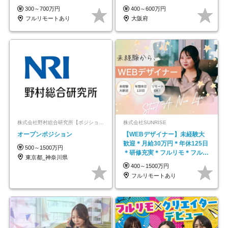
★年休最大130日★
300～700万円
400～600万円
フルリモートあり
大阪府
株式会社野村総合研究所【ポジションマッチ登録】
株式会社SUNRISE
オープンポジション
【WEBデザイナー】未経験大
歓迎＊月給30万円＊年休125日
500～1500万円
＊研修充実＊フルリモ＊フルフ
東京都_神奈川県
レックス＊
400～1500万円
フルリモートあり