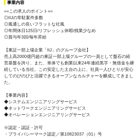
事業内容
==この求人のポイント==
◎IIJの常駐案件多数
◎風通しの良いフラットな社風
◎年間休日125日/リフレッシュ休暇/残業少なめ
◎賞与年3回/毎年昇給
【東証一部上場企業「IIJ」のグループ会社】
売上高2000億円超の東証一部上場グループの一員として盤石の経
営基盤を誇り、また、単体でも創業以来24年連続黒字・無借金を継
続している当社。この安定した土台の上に、社員一人ひとりが安心
してのびのびと活躍できるオープンなカルチャーを醸成してきまし
た。
【事業内容】
◆システムエンジニアリングサービス
◆ネットワークエンジニアリングサービス
◆オペレーションエンジニアリングサービス
※認定・認証・許可
・プライバシーマーク認定／第10823037（01）号