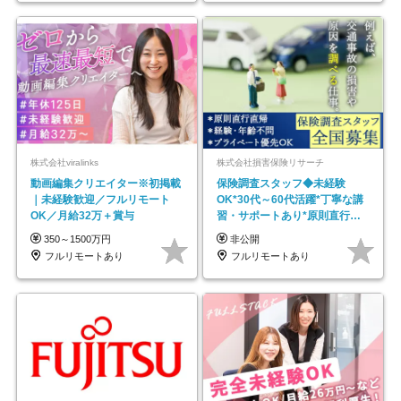
株式会社viralinks
株式会社損害保険リサーチ
動画編集クリエイター※初掲載
保険調査スタッフ◆未経験
｜未経験歓迎／フルリモート
OK*30代～60代活躍*丁寧な講
OK／月給32万＋賞与
習・サポートあり*原則直行直
帰／全国募集・業務委託
350～1500万円
非公開
フルリモートあり
フルリモートあり