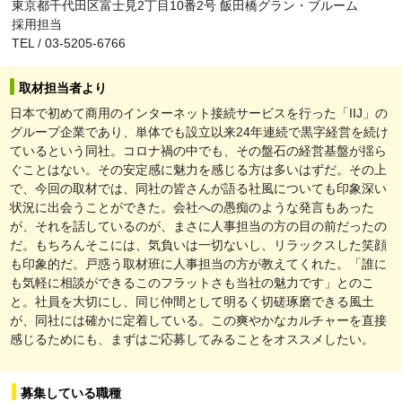
東京都千代田区富士見2丁目10番2号 飯田橋グラン・ブルーム
採用担当
TEL / 03-5205-6766
取材担当者より
日本で初めて商用のインターネット接続サービスを行った「IIJ」の
グループ企業であり、単体でも設立以来24年連続で黒字経営を続け
ているという同社。コロナ禍の中でも、その盤石の経営基盤が揺ら
ぐことはない。その安定感に魅力を感じる方は多いはずだ。その上
で、今回の取材では、同社の皆さんが語る社風についても印象深い
状況に出会うことができた。会社への愚痴のような発言もあった
が、それを話しているのが、まさに人事担当の方の目の前だったの
だ。もちろんそこには、気負いは一切ないし、リラックスした笑顔
も印象的だ。戸惑う取材班に人事担当の方が教えてくれた。「誰に
も気軽に相談ができるこのフラットさも当社の魅力です」とのこ
と。社員を大切にし、同じ仲間として明るく切磋琢磨できる風土
が、同社には確かに定着している。この爽やかなカルチャーを直接
感じるためにも、まずはご応募してみることをオススメしたい。
募集している職種