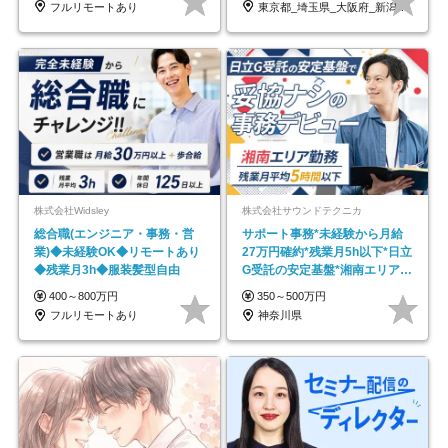
フルリモートあり
東京都_埼玉県_大阪府_新潟県_福岡県
株式会社Widsley
株式会社サウンドテクニカ
総合職(エンジニア・事務・営
サポート事務*未経験から月給
業)◆未経験OK◆リモートあり
27万円確約*残業月5h以下*日立
◆残業月3h◆服装髪型自由
G受託の安定基盤*湘南エリア勤
務
400～800万円
350～500万円
フルリモートあり
神奈川県