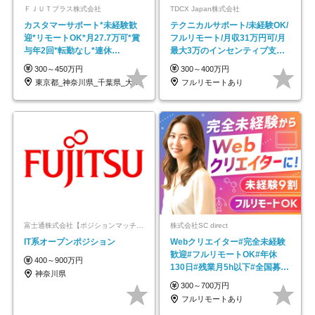
ＦＪＵＴプラス株式会社
TDCX Japan株式会社
カスタマーサポート*未経験歓
テクニカルサポート/未経験OK/
迎*リモートOK*月27.7万可*賞
フルリモート/月収31万円可/月
与年2回*転勤なし*連休
最大3万のインセンティブ支給/
OK/ZE010232
平均年齢33歳
300～450万円
300～400万円
東京都_神奈川県_千葉県_大阪府_愛知県…
フルリモートあり
富士通株式会社【ポジションマッチ登録】
株式会社SC direct
IT系オープンポジション
Webクリエイター#完全未経験
歓迎#フルリモートOK#年休
400～900万円
130日#残業月5h以下#全国募集
神奈川県
#最大1年の研修
300～700万円
フルリモートあり