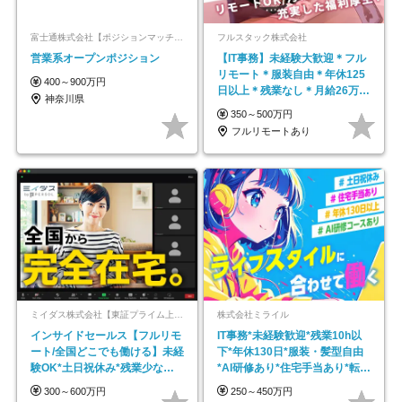
富士通株式会社【ポジションマッチ登録】
フルスタック株式会社
営業系オープンポジション
【IT事務】未経験大歓迎＊フル
リモート＊服装自由＊年休125
400～900万円
日以上＊残業なし＊月給26万円
神奈川県
以上
350～500万円
フルリモートあり
ミイダス株式会社【東証プライム上場パーソルグループ】
株式会社ミライル
インサイドセールス【フルリモ
IT事務*未経験歓迎*残業10h以
ート/全国どこでも働ける】未経
下*年休130日*服装・髪型自由
験OK*土日祝休み*残業少なめ*
*AI研修あり*住宅手当あり*転勤
在宅勤務手当あり
なし
300～600万円
250～450万円