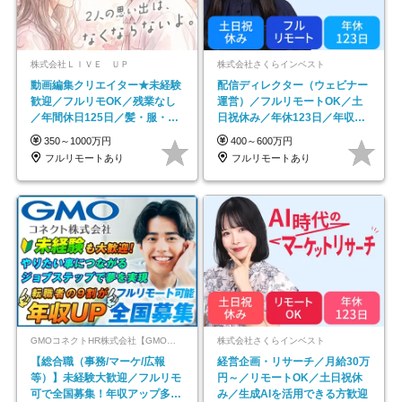
株式会社ＬＩＶＥ ＵＰ
株式会社さくらインベスト
動画編集クリエイター★未経験
配信ディレクター（ウェビナー
歓迎／フルリモOK／残業なし
運営）／フルリモートOK／土
／年間休日125日／髪・服・ネ
日祝休み／年休123日／年収
イル自由／研修充実で安心
600万円可
350～1000万円
400～600万円
フルリモートあり
フルリモートあり
GMOコネクトHR株式会社【GMOインターネットグループ】
株式会社さくらインベスト
【総合職（事務/マーケ/広報
経営企画・リサーチ／月給30万
等）】未経験大歓迎／フルリモ
円～／リモートOK／土日祝休
可で全国募集！年収アップ多数
み／生成AIを活用できる方歓迎