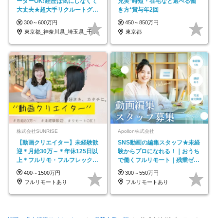
ーターOK!経歴は気にしなくて
充実*時短・在宅など選べる働
大丈夫★超大手リクルートグル
き方*賞与年2回
ープの正社員/sg
300～600万円
450～850万円
東京都_神奈川県_埼玉県_千葉県_大阪府…
東京都
株式会社SUNRISE
Apollon株式会社
【動画クリエイター】未経験歓
SNS動画の編集スタッフ★未経
迎＊月給30万～＊年休125日以
験からプロになれる！｜おうち
上＊フルリモ・フルフレックス
で働くフルリモート｜残業ゼロ
◆10名の採用が決定◆
で18時退勤◎
400～1500万円
300～550万円
フルリモートあり
フルリモートあり