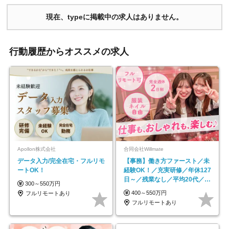
現在、typeに掲載中の求人はありません。
行動履歴からオススメの求人
Apollon株式会社
合同会社Willmate
データ入力/完全在宅・フルリモ
【事務】働き方ファースト／未
ートOK！
経験OK！／充実研修／年休127
日～／残業なし／平均20代／リ
300～550万円
モートOK
400～550万円
フルリモートあり
フルリモートあり