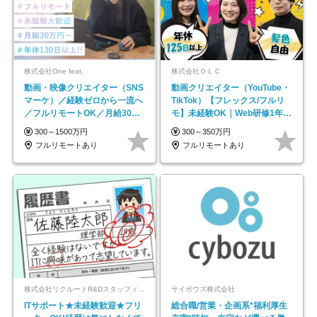
株式会社One feat.
株式会社ＯＬＣ
動画・映像クリエイター（SNS
動画クリエイター（YouTube・
マーケ）／経験ゼロから一流へ
TikTok）【フレックス/フルリ
／フルリモートOK／月給30万
モ】未経験OK｜Web研修1年間
円～／年休130日以上
｜副業OK
300～1500万円
300～350万円
フルリモートあり
フルリモートあり
株式会社リクルートR&Dスタッフィング【リクルートグループ】
サイボウズ株式会社
ITサポート★未経験歓迎★フリ
総合職/営業・企画系*福利厚生