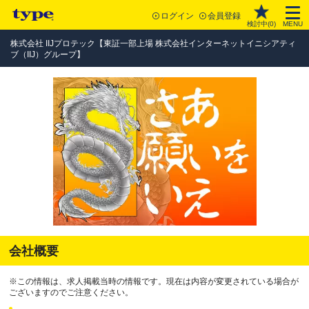
ログイン
会員登録
検討中(
0
)
MENU
株式会社 IIJプロテック【東証一部上場 株式会社インターネットイニシアティ
ブ（IIJ）グループ】
会社概要
※この情報は、求人掲載当時の情報です。現在は内容が変更されている場合が
ございますのでご注意ください。