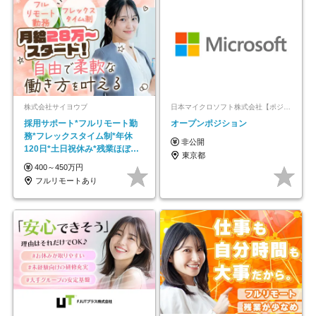
株式会社サイヨウブ
日本マイクロソフト株式会社【ポジションマッチ登録】
採用サポート*フルリモート勤
オープンポジション
務*フレックスタイム制*年休
非公開
120日*土日祝休み*残業ほぼな
東京都
し*育児中社員8割以上
400～450万円
フルリモートあり