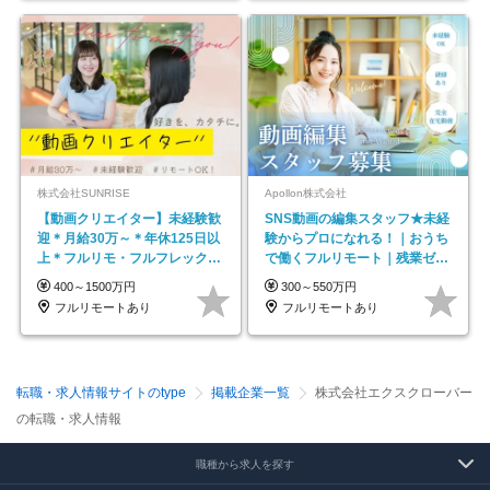
株式会社SUNRISE
Apollon株式会社
【動画クリエイター】未経験歓
SNS動画の編集スタッフ★未経
迎＊月給30万～＊年休125日以
験からプロになれる！｜おうち
上＊フルリモ・フルフレックス
で働くフルリモート｜残業ゼロ
◆10名の採用が決定◆
で18時退勤◎
400～1500万円
300～550万円
フルリモートあり
フルリモートあり
転職・求人情報サイトのtype
掲載企業一覧
株式会社エクスクローバー
の転職・求人情報
職種から求人を探す