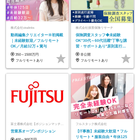
株式会社viralinks
株式会社損害保険リサーチ
動画編集クリエイター※初掲載
保険調査スタッフ◆未経験
｜未経験歓迎／フルリモート
OK*30代～60代活躍*丁寧な講
OK／月給32万＋賞与
習・サポートあり*原則直行直
帰／全国募集・業務委託
350～1500万円
非公開
フルリモートあり
フルリモートあり
富士通株式会社【ポジションマッチ登録】
フルスタック株式会社
営業系オープンポジション
【IT事務】未経験大歓迎＊フル
リモート＊服装自由＊年休125
400～900万円