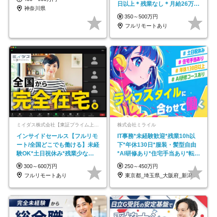
日以上＊残業なし＊月給26万円
神奈川県
以上
350～500万円
フルリモートあり
ミイダス株式会社【東証プライム上場パーソルグループ】
株式会社ミライル
インサイドセールス【フルリモ
IT事務*未経験歓迎*残業10h以
ート/全国どこでも働ける】未経
下*年休130日*服装・髪型自由
験OK*土日祝休み*残業少なめ*
*AI研修あり*住宅手当あり*転勤
在宅勤務手当あり
なし
300～600万円
250～450万円
フルリモートあり
東京都_埼玉県_大阪府_新潟県_福岡県