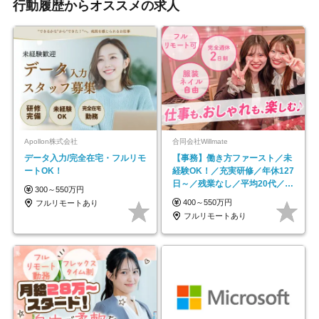
行動履歴からオススメの求人
Apollon株式会社
合同会社Willmate
データ入力/完全在宅・フルリモ
【事務】働き方ファースト／未
ートOK！
経験OK！／充実研修／年休127
日～／残業なし／平均20代／リ
300～550万円
モートOK
400～550万円
フルリモートあり
フルリモートあり