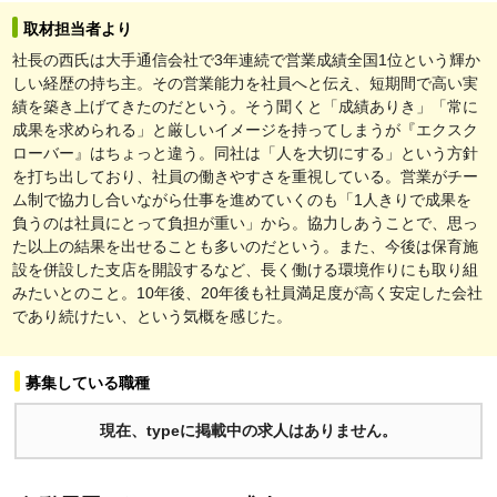
取材担当者より
社長の西氏は大手通信会社で3年連続で営業成績全国1位という輝か
しい経歴の持ち主。その営業能力を社員へと伝え、短期間で高い実
績を築き上げてきたのだという。そう聞くと「成績ありき」「常に
成果を求められる」と厳しいイメージを持ってしまうが『エクスク
ローバー』はちょっと違う。同社は「人を大切にする」という方針
を打ち出しており、社員の働きやすさを重視している。営業がチー
ム制で協力し合いながら仕事を進めていくのも「1人きりで成果を
負うのは社員にとって負担が重い」から。協力しあうことで、思っ
た以上の結果を出せることも多いのだという。また、今後は保育施
設を併設した支店を開設するなど、長く働ける環境作りにも取り組
みたいとのこと。10年後、20年後も社員満足度が高く安定した会社
であり続けたい、という気概を感じた。
募集している職種
現在、typeに掲載中の求人はありません。