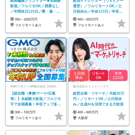
動画編集クリエイター★未経験
配信ディレクター（ウェビナー
歓迎／フルリモOK／残業なし
運営）／フルリモートOK／土
／年間休日125日／髪・服・ネ
日祝休み／年休123日／年収
イル自由／研修充実で安心
600万円可
350～1000万円
400～600万円
フルリモートあり
フルリモートあり
GMOコネクトHR株式会社【GMOインターネットグループ】
株式会社さくらインベスト
【総合職（事務/マーケ/広報
経営企画・リサーチ／月給30万
等）】未経験大歓迎／フルリモ
円～／リモートOK／土日祝休
可で全国募集！年収アップ多数
み／生成AIを活用できる方歓迎
★年休最大130日★
300～700万円
400～600万円
フルリモートあり
大阪府