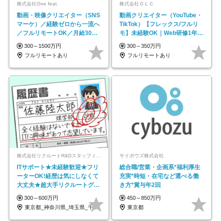
株式会社One feat.
株式会社ＯＬＣ
動画・映像クリエイター（SNS
動画クリエイター（YouTube・
マーケ）／経験ゼロから一流へ
TikTok）【フレックス/フルリ
／フルリモートOK／月給30万
モ】未経験OK｜Web研修1年間
円～／年休130日以上
｜副業OK
300～1500万円
300～350万円
フルリモートあり
フルリモートあり
株式会社リクルートR&Dスタッフィング【リクルートグループ】
サイボウズ株式会社
ITサポート★未経験歓迎★フリ
総合職/営業・企画系*福利厚生
ーターOK!経歴は気にしなくて
充実*時短・在宅など選べる働
大丈夫★超大手リクルートグル
き方*賞与年2回
ープの正社員/sg
300～600万円
450～850万円
東京都_神奈川県_埼玉県_千葉県_大阪府…
東京都