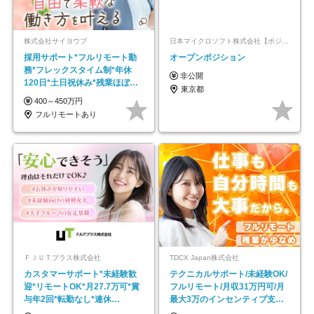
株式会社サイヨウブ
日本マイクロソフト株式会社【ポジションマッチ登録】
採用サポート*フルリモート勤
オープンポジション
務*フレックスタイム制*年休
非公開
120日*土日祝休み*残業ほぼな
東京都
し*育児中社員8割以上
400～450万円
フルリモートあり
ＦＪＵＴプラス株式会社
TDCX Japan株式会社
カスタマーサポート*未経験歓
テクニカルサポート/未経験OK/
迎*リモートOK*月27.7万可*賞
フルリモート/月収31万円可/月
与年2回*転勤なし*連休
最大3万のインセンティブ支給/
OK/ZE010232
平均年齢33歳