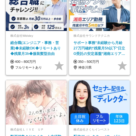
株式会社Widsley
株式会社サウンドテクニカ
総合職(エンジニア・事務・営
サポート事務*未経験から月給
業)◆未経験OK◆リモートあり
27万円確約*残業月5h以下*日立
◆残業月3h◆服装髪型自由
G受託の安定基盤*湘南エリア勤
務
400～800万円
350～500万円
フルリモートあり
神奈川県
株式会社ＬＩＶＥ ＵＰ
株式会社さくらインベスト