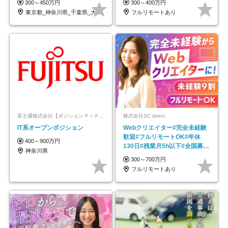
300～450万円
300～400万円
東京都_神奈川県_千葉県_大阪府_愛知県…
フルリモートあり
富士通株式会社【ポジションマッチ登録】
株式会社SC direct
IT系オープンポジション
Webクリエイター#完全未経験
歓迎#フルリモートOK#年休
400～900万円
130日#残業月5h以下#全国募集
神奈川県
#最大1年の研修
300～700万円
フルリモートあり