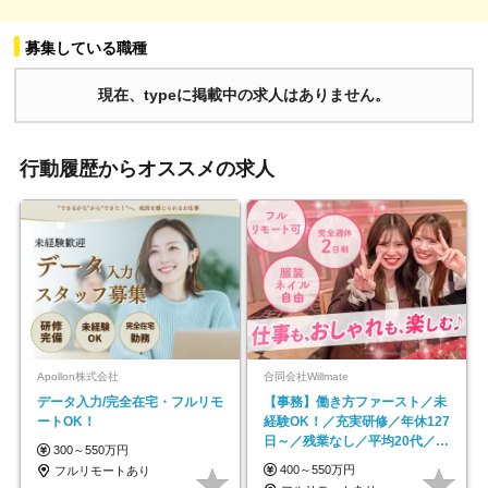
募集している職種
現在、typeに掲載中の求人はありません。
行動履歴からオススメの求人
Apollon株式会社
合同会社Willmate
データ入力/完全在宅・フルリモ
【事務】働き方ファースト／未
ートOK！
経験OK！／充実研修／年休127
日～／残業なし／平均20代／リ
300～550万円
モートOK
400～550万円
フルリモートあり