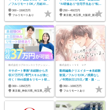
／フルリモートOK／月給30万
*AI研修あり*住宅手当あり*転勤
円～／年休130日以上
なし
300～1500万円
250～450万円
フルリモートあり
東京都_埼玉県_大阪府_新潟県_福岡県
株式会社コプロコンストラクション【東証プライム上場コプロ・ホールディングス子会社】
株式会社ＬＩＶＥ ＵＰ
※サポート事務*未経験から月
動画編集クリエイター★未経験
収37万円可♪専門スキルが身に
歓迎／フルリモOK／残業なし
付く！Web面接＆リモート研修
／年間休日125日／髪・服・ネ
も充実♪/a
イル自由／研修充実で安心
300～1350万円
350～1000万円
東京都_神奈川県_埼玉県_大阪府_愛知県…
フルリモートあり