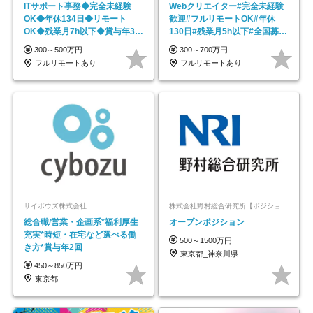
ITサポート事務◆完全未経験
Webクリエイター#完全未経験
OK◆年休134日◆リモート
歓迎#フルリモートOK#年休
OK◆残業月7h以下◆賞与年3回
130日#残業月5h以下#全国募集
◆5年目まで必ず昇給
#最大1年の研修
300～500万円
300～700万円
フルリモートあり
フルリモートあり
サイボウズ株式会社
株式会社野村総合研究所【ポジションマッチ登録】
総合職/営業・企画系*福利厚生
オープンポジション
充実*時短・在宅など選べる働
500～1500万円
き方*賞与年2回
東京都_神奈川県
450～850万円
東京都