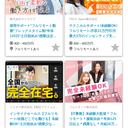
株式会社サイヨウブ
TDCX Japan株式会社
採用サポート*フルリモート勤
テクニカルサポート/未経験OK/
務*フレックスタイム制*年休
フルリモート/月収31万円可/月
120日*土日祝休み*残業ほぼな
最大3万のインセンティブ支給/
し*育児中社員8割以上
平均年齢33歳
400～450万円
300～400万円
フルリモートあり
フルリモートあり
ミイダス株式会社【東証プライム上場パーソルグループ】
フルスタック株式会社
インサイドセールス【フルリモ
【IT事務】未経験大歓迎＊フル
ート/全国どこでも働ける】未経
リモート＊服装自由＊年休125
験OK*土日祝休み*残業少なめ*
日以上＊残業なし＊月給26万円