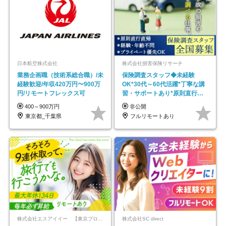
日本航空株式会社
株式会社損害保険リサーチ
業務企画職（技術系総合職）/未
保険調査スタッフ◆未経験
経験歓迎/年収420万円〜900万
OK*30代～60代活躍*丁寧な講
円/リモートフレックス可
習・サポートあり*原則直行直
帰／全国募集・業務委託
400～900万円
非公開
東京都_千葉県
フルリモートあり
株式会社エスアイイー 【東京プロマーケット上場】
株式会社SC direct