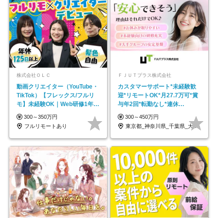
株式会社ＯＬＣ
ＦＪＵＴプラス株式会社
動画クリエイター（YouTube・
カスタマーサポート*未経験歓
TikTok）【フレックス/フルリ
迎*リモートOK*月27.7万可*賞
モ】未経験OK｜Web研修1年間
与年2回*転勤なし*連休
｜副業OK
OK/ZE010232
300～350万円
300～450万円
フルリモートあり
東京都_神奈川県_千葉県_大阪府_愛知県…