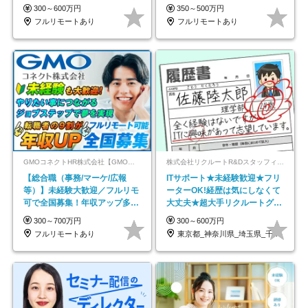
在宅勤務手当あり
以上
300～600万円
350～500万円
フルリモートあり
フルリモートあり
GMOコネクトHR株式会社【GMOインターネットグループ】
株式会社リクルートR&Dスタッフィング【リクルートグループ】
【総合職（事務/マーケ/広報
ITサポート★未経験歓迎★フリ
等）】未経験大歓迎／フルリモ
ーターOK!経歴は気にしなくて
可で全国募集！年収アップ多数
大丈夫★超大手リクルートグル
★年休最大130日★
ープの正社員/sg
300～700万円
300～600万円
フルリモートあり
東京都_神奈川県_埼玉県_千葉県_大阪府…