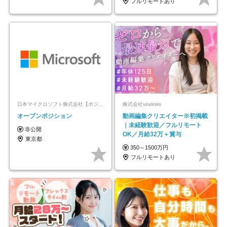
フルリモートあり
日本マイクロソフト株式会社【ポジションマッチ登録】
株式会社viralinks
オープンポジション
動画編集クリエイター※初掲載
｜未経験歓迎／フルリモート
非公開
OK／月給32万＋賞与
東京都
350～1500万円
フルリモートあり