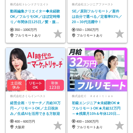
株式会社トレンドクリエイト
株式会社エンジニアファースト
動画編集クリエイター◆未経験
SE／原則フルリモート／案件
OK／フルリモOK／ほぼ定時帰
は自分で選べる／定着率93%／
り／年間休日125日／髪・服・
20～30代活躍中！
ネイル自由／副業OK
350～1000万円
550～1350万円
フルリモートあり
フルリモートあり
株式会社さくらインベスト
株式会社Ｃ Ａｄｄｉｔｉｏｎ
経営企画・リサーチ／月給30万
初級エンジニア★未経験OK★
円～／リモートOK／土日祝休
フルリモートOK★月給32万円
み／生成AIを活用できる方歓迎
～★残業月10h＆年休120日以
上★副業可
400～600万円
400～1500万円
大阪府
フルリモートあり