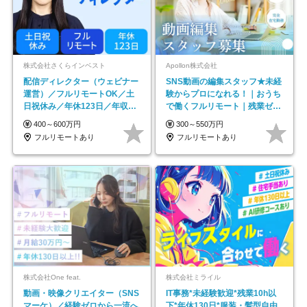
株式会社さくらインベスト
Apollon株式会社
配信ディレクター（ウェビナー
SNS動画の編集スタッフ★未経
運営）／フルリモートOK／土
験からプロになれる！｜おうち
日祝休み／年休123日／年収
で働くフルリモート｜残業ゼロ
600万円可
で18時退勤◎
400～600万円
300～550万円
フルリモートあり
フルリモートあり
株式会社One feat.
株式会社ミライル
動画・映像クリエイター（SNS
IT事務*未経験歓迎*残業10h以
マーケ）／経験ゼロから一流へ
下*年休130日*服装・髪型自由