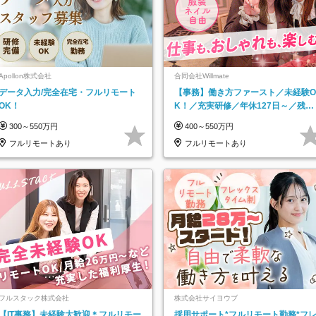
Apollon株式会社
合同会社Willmate
データ入力/完全在宅・フルリモート
【事務】働き方ファースト／未経験O
OK！
K！／充実研修／年休127日～／残業
なし／平均20代／リモートOK
300～550万円
400～550万円
フルリモートあり
フルリモートあり
フルスタック株式会社
株式会社サイヨウブ
【IT事務】未経験大歓迎＊フルリモー
採用サポート*フルリモート勤務*フ