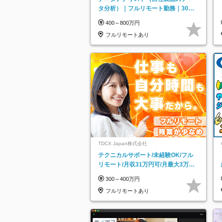
タ分析）｜フルリモート勤務｜30代
～40代活躍｜残業少なめ｜子育て社
400～800万円
員多数活躍
フルリモートあり
TDCX Japan株式会社
テクニカルサポート/未経験OK/フル
リモート/月収31万円可/月最大3万の
インセンティブ支給/平均年齢33歳
300～400万円
フルリモートあり