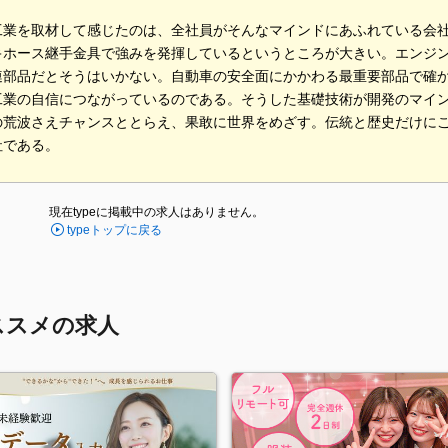
工業を取材して感じたのは、全社員がそんなマインドにあふれている会
キホース継手金具で強みを発揮しているというところが大きい。エンジ
連部品だとそうはいかない。自動車の安全面にかかわる最重要部品で確
工業の自信につながっているのである。そうした基礎技術が開発のマイ
の荒波さえチャンスととらえ、果敢に世界をめざす。伝統と歴史だけに
社である。
現在typeに掲載中の求人はありません。
typeトップに戻る
ススメの求人