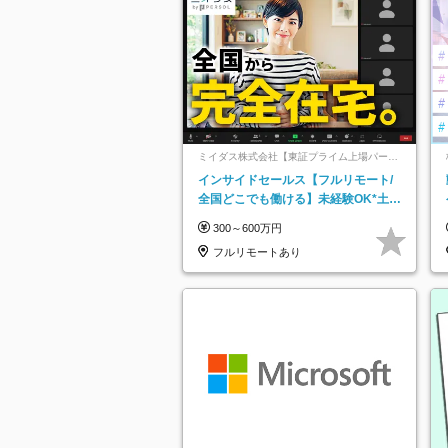
ミイダス株式会社【東証プライム上場パーソ
ルグループ】
インサイドセールス【フルリモート/
全国どこでも働ける】未経験OK*土日
祝休み*残業少なめ*在宅勤務手当あり
300～600万円
フルリモートあり