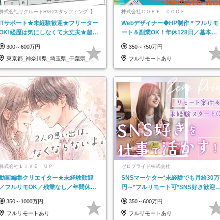
株式会社リクルートR&Dスタッフィング【リ
株式会社ＣＯＲＥ ＣＯＤＥ
クルートグループ】
ITサポート★未経験歓迎★フリーター
Webデザイナー◆HP制作＊フルリモ
OK!経歴は気にしなくて大丈夫★超大
ート＆副業OK！年休128日／基本定
手リクルートグループの正社員/sg
時退社／動画編集
300～600万円
350～750万円
東京都_神奈川県_埼玉県_千葉県_大
フルリモートあり
阪府…
株式会社ＬＩＶＥ ＵＰ
ゼロプライド株式会社
動画編集クリエイター★未経験歓迎
SNSマーケター*未経験でも月給30万
／フルリモOK／残業なし／年間休日
円～*フルリモート可*SNS好き歓迎*
125日／髪・服・ネイル自由／研修充
年休130日*有休取得率100%
350～1000万円
350～600万円
実で安心
フルリモートあり
フルリモートあり