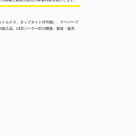
大川精螺工業株式会社の事業内容を紹介します。
（トルクス、タップタイト付可能）、テーパープ
削加工品、LEDソーラー灯の開発・製造・販売