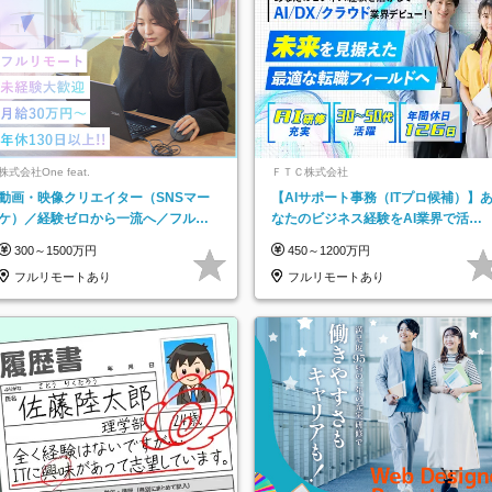
株式会社One feat.
ＦＴＣ株式会社
動画・映像クリエイター（SNSマー
【AIサポート事務（ITプロ候補）】
ケ）／経験ゼロから一流へ／フルリ
なたのビジネス経験をAI業界で活か
モートOK／月給30万円～／年休130
す◆IT未経験OK◆目指せるコンサル
300～1500万円
450～1200万円
日以上
フルリモートあり
フルリモートあり