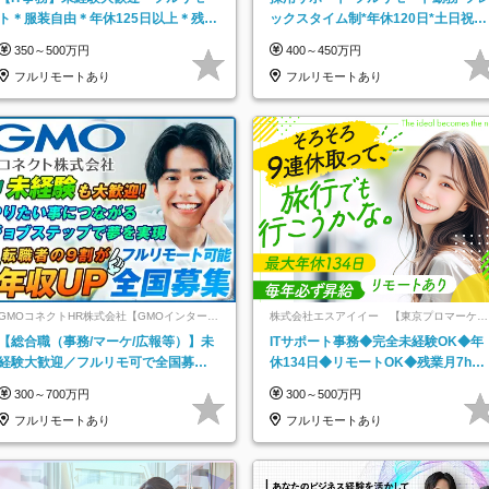
ト＊服装自由＊年休125日以上＊残業
ックスタイム制*年休120日*土日祝休
なし＊月給26万円以上
み*残業ほぼなし*育児中社員8割以上
350～500万円
400～450万円
フルリモートあり
フルリモートあり
GMOコネクトHR株式会社【GMOインターネ
株式会社エスアイイー 【東京プロマーケッ
ットグループ】
ト上場】
【総合職（事務/マーケ/広報等）】未
ITサポート事務◆完全未経験OK◆年
経験大歓迎／フルリモ可で全国募
休134日◆リモートOK◆残業月7h以
集！年収アップ多数★年休最大130日
下◆賞与年3回◆5年目まで必ず昇給
300～700万円
300～500万円
★
フルリモートあり
フルリモートあり