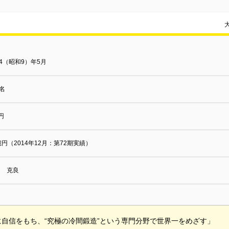
34（昭和9）年5月
0名
円
億円（2014年12月：第72期実績）
川 克良
に自信をもち、“究極の冷間鍛造”という専門分野で世界一をめざす」