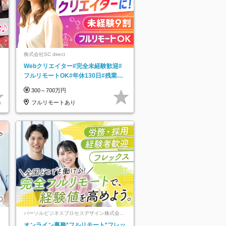
株式会社SC direct
Webクリエイター#完全未経験歓迎#
フルリモートOK#年休130日#残業月
5h以下#全国募集#最大1年の研修
300～700万円
フルリモートあり
パーソルビジネスプロセスデザイン株式会
社 事業開発本部
レ
オンライン事務*フルリモート*フレッ