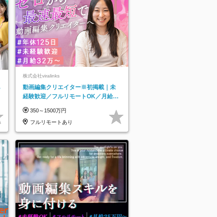
株式会社viralinks
あ
動画編集クリエイター※初掲載｜未
経験歓迎／フルリモートOK／月給32
万＋賞与
350～1500万円
フルリモートあり