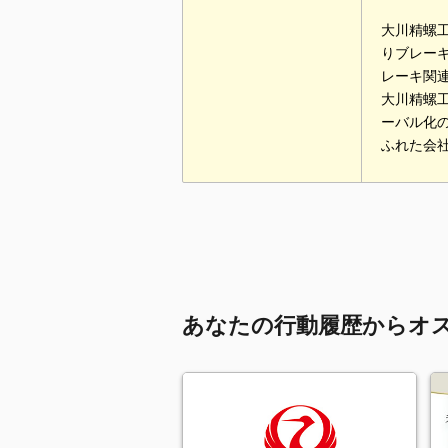
大川精螺
りブレー
レーキ関
大川精螺
ーバル化
ふれた会
あなたの行動履歴からオ