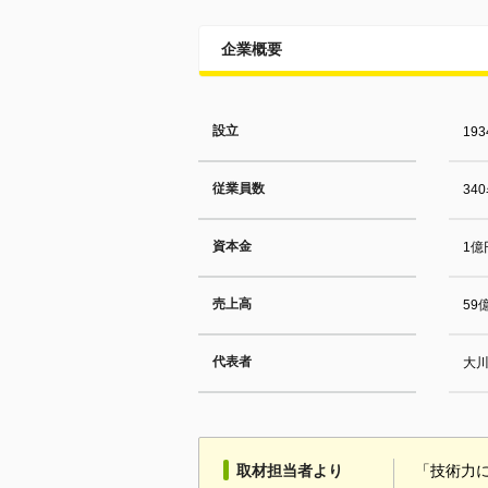
企業概要
設立
19
従業員数
34
資本金
1億
売上高
59
代表者
大
取材担当者より
「技術力