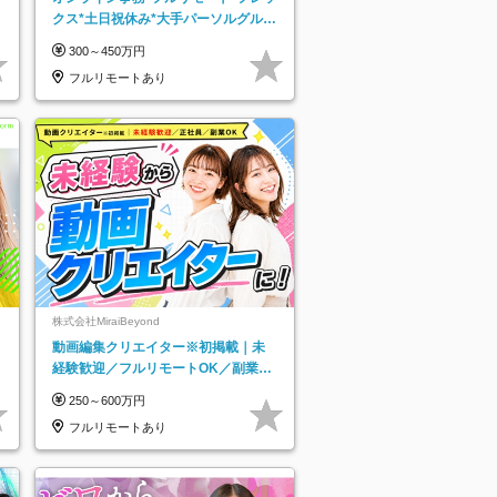
クス*土日祝休み*大手パーソルグルー
プ*オンライン面接*30～40代活躍中
300～450万円
フルリモートあり
株式会社MiraiBeyond
動画編集クリエイター※初掲載｜未
経験歓迎／フルリモートOK／副業O
K
250～600万円
フルリモートあり