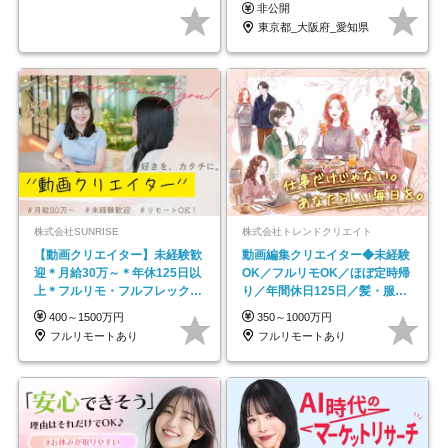
京・大阪・名古屋
非公開
東京都_大阪府_愛知県
株式会社SUNRISE
株式会社トレンドクリエイト
【動画クリエイター】未経験歓
動画編集クリエイター◆未経験
迎＊月給30万～＊年休125日以
OK／フルリモOK／ほぼ定時帰
上＊フルリモ・フルフレックス
り／年間休日125日／髪・服・
◆10名の採用が決定◆
ネイル自由／副業OK
400～1500万円
350～1000万円
フルリモートあり
フルリモートあり