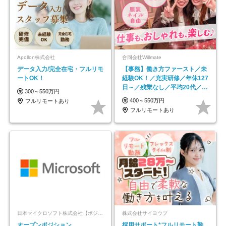
Apollon株式会社
合同会社Willmate
データ入力/完全在宅・フルリモ
【事務】働き方ファースト／未
ートOK！
経験OK！／充実研修／年休127
日～／残業なし／平均20代／リ
300～550万円
モートOK
400～550万円
フルリモートあり
フルリモートあり
日本マイクロソフト株式会社【ポジションマッチ登録】
株式会社サイヨウブ
オープンポジション
採用サポート*フルリモート勤