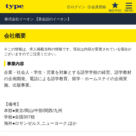
ログイン
会員登録
検討中(
0
)
MENU
株式会社イーオン 【英会話のイーオン】
会社概要
※この情報は、求人掲載当時の情報です。現在は内容が変更されている場合が
ございますのでご注意ください。
事業内容
企業・社会人・学生・児童を対象とする語学学校の経営。語学教材
の企画開発。電話による語学教育。留学・ホームステイの企画実
施。出版事業。
【備考】
本部●東京/岡山/中部/関西/九州
学校●全国307校
海外●ロサンゼルス,ニューヨーク,ほか