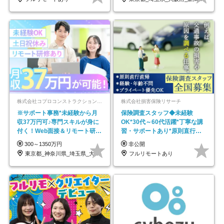
株式会社コプロコンストラクション【東証プライム上場コプロ・ホールディングス子会社】
株式会社損害保険リサーチ
※サポート事務*未経験から月
保険調査スタッフ◆未経験
収37万円可♪専門スキルが身に
OK*30代～60代活躍*丁寧な講
付く！Web面接＆リモート研修
習・サポートあり*原則直行直
も充実♪/a
帰／全国募集・業務委託
300～1350万円
非公開
東京都_神奈川県_埼玉県_大阪府_愛知県…
フルリモートあり