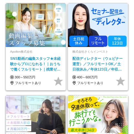
Apollon株式会社
株式会社さくらインベスト
SNS動画の編集スタッフ★未経
配信ディレクター（ウェビナー
験からプロになれる！｜おうち
運営）／フルリモートOK／土
で働くフルリモート｜残業ゼロ
日祝休み／年休123日／年収
で18時退勤◎
600万円可
300～550万円
400～600万円
フルリモートあり
フルリモートあり