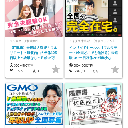
フルスタック株式会社
ミイダス株式会社【東証プライム上場パーソルグループ】
【IT事務】未経験大歓迎＊フル
インサイドセールス【フルリモ
リモート＊服装自由＊年休125
ート/全国どこでも働ける】未経
日以上＊残業なし＊月給26万円
験OK*土日祝休み*残業少なめ*
以上
在宅勤務手当あり
350～500万円
300～600万円
フルリモートあり
フルリモートあり