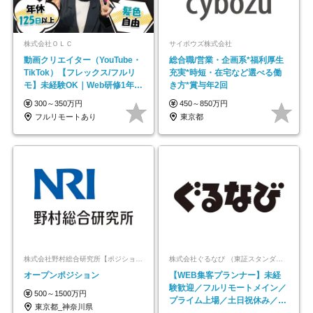
株式会社ＯＬＣ
サイボウズ株式会社
動画クリエイター（YouTube・
総合職/営業・企画系*福利厚生
TikTok）【フレックス/フルリ
充実*時短・在宅など選べる働
モ】未経験OK｜Web研修1年間
き方*賞与年2回
｜副業OK
300～350万円
450～850万円
フルリモートあり
東京都
株式会社野村総合研究所【ポジションマッチ登録】
株式会社ぐるなび （東証スタンダード上場）
オープンポジション
【WEB集客プランナー】未経
験歓迎／フルリモートメイン／
500～1500万円
プライム上場／土日祝休み／東
東京都_神奈川県