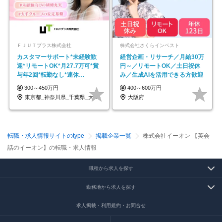
ＦＪＵＴプラス株式会社
株式会社さくらインベスト
カスタマーサポート*未経験歓
経営企画・リサーチ／月給30万
迎*リモートOK*月27.7万可*賞
円～／リモートOK／土日祝休
与年2回*転勤なし*連休
み／生成AIを活用できる方歓迎
OK/ZE010232
300～450万円
400～600万円
東京都_神奈川県_千葉県_大阪府_愛知県…
大阪府
転職・求人情報サイトのtype
掲載企業一覧
株式会社イーオン 【英会
話のイーオン】の転職・求人情報
職種から求人を探す
勤務地から求人を探す
求人掲載・利用規約・お問合せ