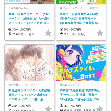
株式会社One feat.
株式会社エスアイイー 【東京プロマーケット上場】
動画・映像クリエイター（SNS
ITサポート事務◆完全未経験
マーケ）／経験ゼロから一流へ
OK◆年休134日◆リモート
／フルリモートOK／月給30万
OK◆残業月7h以下◆賞与年3回
円～／年休130日以上
◆5年目まで必ず昇給
300～1500万円
300～500万円
フルリモートあり
フルリモートあり
株式会社ＬＩＶＥ ＵＰ
株式会社ミライル
動画編集クリエイター★未経験
IT事務*未経験歓迎*残業10h以
歓迎／フルリモOK／残業なし
下*年休130日*服装・髪型自由
／年間休日125日／髪・服・ネ
*AI研修あり*住宅手当あり*転勤
イル自由／研修充実で安心
なし
350～1000万円
250～450万円
フルリモートあり
東京都_埼玉県_大阪府_新潟県_福岡県