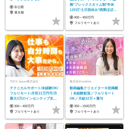
務*フレックスタイム制*年休
非公開
120日*土日祝休み*残業ほぼな
東京都
し*育児中社員8割以上
400～450万円
フルリモートあり
TDCX Japan株式会社
株式会社viralinks
テクニカルサポート/未経験OK/
動画編集クリエイター※初掲載
フルリモート/月収31万円可/月
｜未経験歓迎／フルリモート
最大3万のインセンティブ支給/
OK／月給32万＋賞与
平均年齢33歳
300～400万円
350～1500万円
フルリモートあり
フルリモートあり