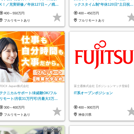
K！／充実研修／年休127日～／残業
ックスタイム制*年休120日*土日祝休
なし／平均20代／リモートOK
み*残業ほぼなし*育児中社員8割以上
400～550万円
400～450万円
フルリモートあり
フルリモートあり
TDCX Japan株式会社
富士通株式会社【ポジションマッチ登録】
テクニカルサポート/未経験OK/フル
IT系オープンポジション
リモート/月収31万円可/月最大3万の
インセンティブ支給/平均年齢33歳
300～400万円
400～900万円
フルリモートあり
神奈川県