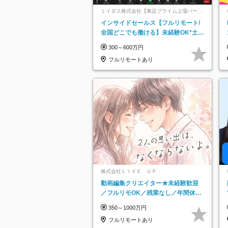
ミイダス株式会社【東証プライム上場パーソ
ルグループ】
インサイドセールス【フルリモート/
全国どこでも働ける】未経験OK*土日
祝休み*残業少なめ*在宅勤務手当あり
300～600万円
フルリモートあり
株式会社ＬＩＶＥ ＵＰ
動画編集クリエイター★未経験歓迎
／フルリモOK／残業なし／年間休日
125日／髪・服・ネイル自由／研修充
350～1000万円
実で安心
フルリモートあり