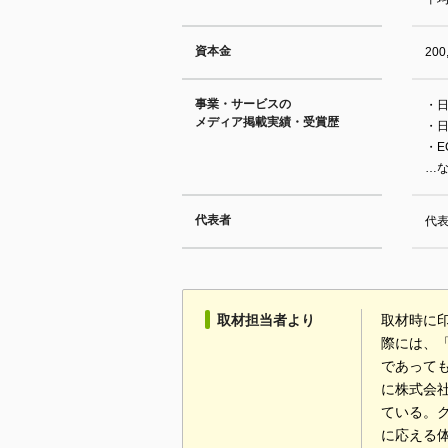
資本金
200
事業・サービスの
・
メディア掲載実績・受賞歴
・日
・EC
…
代表者
代表
取材担当者より
取材時に
際には、
であって
に株式会社
ている。
に応える