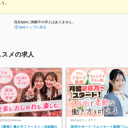
ろう。
現在typeに掲載中の求人はありません。
typeトップに戻る
ススメの求人
合同会社Willmate
株式会社サイヨウブ
【事務】働き方ファースト／未経験O
採用サポート*フルリモート勤務*フ