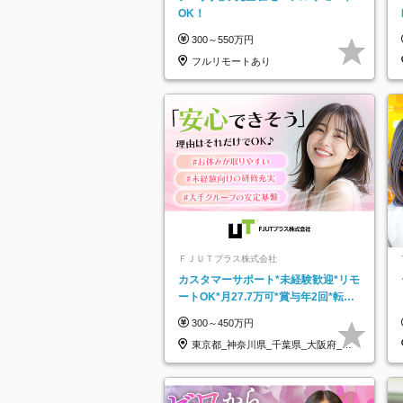
OK！
300～550万円
フルリモートあり
ＦＪＵＴプラス株式会社
カスタマーサポート*未経験歓迎*リモ
ートOK*月27.7万可*賞与年2回*転勤
なし*連休OK/ZE010232
300～450万円
東京都_神奈川県_千葉県_大阪府_愛
知県…