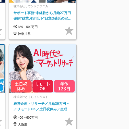
株式会社サウンドテクニカ
サポート事務*未経験から月給27万円
確約*残業月5h以下*日立G受託の安定
基盤*湘南エリア勤務
350～500万円
神奈川県
ネ
株式会社さくらインベスト
経営企画・リサーチ／月給30万円～
／リモートOK／土日祝休み／生成AI
を活用できる方歓迎
400～600万円
大阪府