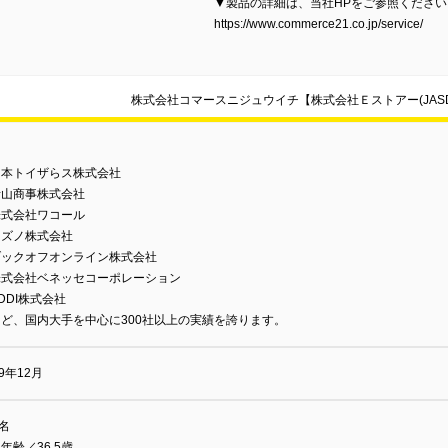
▼製品の詳細は、当社HPをご参照ください
https://www.commerce21.co.jp/service/
株式会社コマースニジュウイチ【株式会社Ｅストアー(JAS
日本トイザらス株式会社
青山商事株式会社
株式会社ワコール
ミズノ株式会社
ブックオフオンライン株式会社
株式会社ベネッセコーポレーション
DDI株式会社
ど、国内大手を中心に300社以上の実績を誇ります。
99年12月
0名
年齢／36.5歳