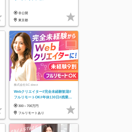
非公開
東京都
株式会社SC direct
Webクリエイター#完全未経験歓迎#
フルリモートOK#年休130日#残業月
5h以下#全国募集#最大1年の研修
300～700万円
フルリモートあり