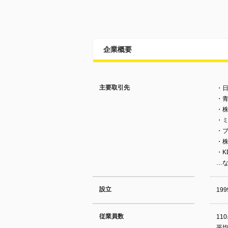
企業概要
主要取引先
・
・
・
・
・
・
・K
…な
設立
19
従業員数
11
平均