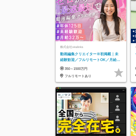
株式会社viralinks
動画編集クリエイター※初掲載｜未
経験歓迎／フルリモートOK／月給32
万＋賞与
350～1500万円
フルリモートあり