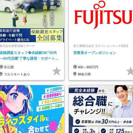
株式会社損害保険リサーチ
富士通株式会社【ポジションマッチ登録】
保険調査スタッフ◆未経験OK*30代
営業系オープンポジション
～60代活躍*丁寧な講習・サポートあ
り*原則直行直帰／全国募集・業務委
非公開
400～900万円
託
フルリモートあり
神奈川県