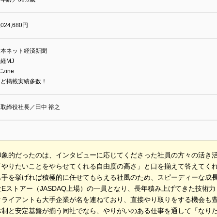
,024,680円
日本ネット経済新聞
経MJ
zine
など掲載実績多数！
取締役社長／田中 裕之
印象的だったのは、インタビューに応じてくださった社員の方々の活き
「やりたいことをやらせてくれる自由度の高さ」と口を揃えて答えてく
も手を挙げれば積極的に任せてもらえる社風のため、スピーディーな成長
Eストアー（JASDAQ上場）の一員となり、長年積み上げてきた技術
クライアントも大手企業が名を連ねており、直接やり取りをする機会も
体制と安定基盤が揃う同社でなら、やりがいのある仕事を通して「なり