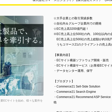
株式会社コマースニジュウイチ【株式会社Ｅストアー(JAS
☆大手企業との取引実績多数
☆自社内＆グループ企業内での開発
☆EC売上高3200億円超！
※EC売上高上位500社の内、100位以内の
EC売上高上位500社の売上総額が約3兆
うちコマース21のクライアントの売上高
【事業内容】
・ECサイト構築ソフトウェア開発・販売
・ECサイト構築サービス（お客様ECサイ
・データセンター運用、保守
【プロダクト】
・Commerce21 Sell-Side Solution
・Commerce21 Search Engine
・Commerce21 Recommend ASP Service
主要ECサイトを始め、様々な案件を
他