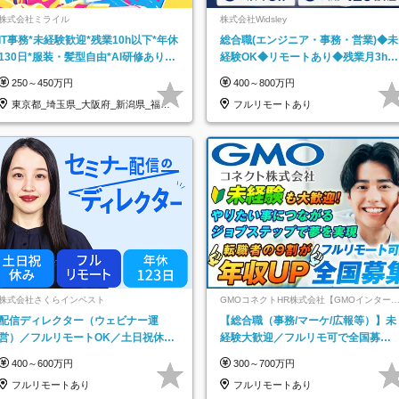
株式会社ミライル
株式会社Widsley
IT事務*未経験歓迎*残業10h以下*年休
総合職(エンジニア・事務・営業)◆未
130日*服装・髪型自由*AI研修あり*
経験OK◆リモートあり◆残業月3h◆
住宅手当あり*転勤なし
服装髪型自由
250～450万円
400～800万円
東京都_埼玉県_大阪府_新潟県_福岡
フルリモートあり
県
株式会社さくらインベスト
GMOコネクトHR株式会社【GMOインター
ットグループ】
配信ディレクター（ウェビナー運
【総合職（事務/マーケ/広報等）】未
営）／フルリモートOK／土日祝休み
経験大歓迎／フルリモ可で全国募
／年休123日／年収600万円可
集！年収アップ多数★年休最大130日
400～600万円
300～700万円
★
フルリモートあり
フルリモートあり