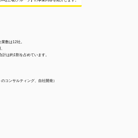
DAQ上場)グループ】の事業内容を紹介します。
企業数は12社。
円、
合計は約1割を占めています。
トのコンサルティング、自社開発）