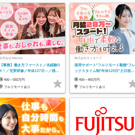
合同会社Willmate
株式会社サイヨウブ
【事務】働き方ファースト／未経験O
採用サポート*フルリモート勤務*フ
K！／充実研修／年休127日～／残業
ックスタイム制*年休120日*土日祝休
なし／平均20代／リモートOK
み*残業ほぼなし*育児中社員8割以上
400～550万円
400～450万円
フルリモートあり
フルリモートあり