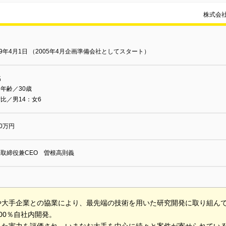
株式会
09年4月1日 （2005年4月企画準備会社としてスタート）
名
年齢／30歳
比／男14：女6
00万円
取締役兼CEO 曽根高則義
や大手企業との協業により、最先端の技術を用いた研究開発に取り組ん
00％自社内開発。