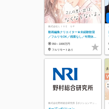
株式会社ＬＩＶＥ ＵＰ
動画編集クリエイター★未経験歓迎
／フルリモOK／残業なし／年間休日
125日／髪・服・ネイル自由／研修充
350～1000万円
実で安心
フルリモートあり
株式会社野村総合研究所【ポジションマッチ
登録】
オープンポジション