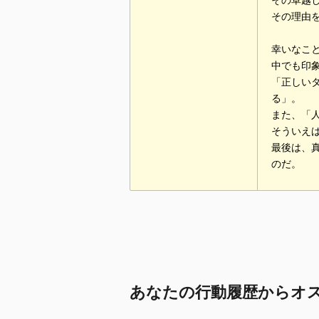
その卓越
その理由
幸いなこ
中でも印
「正しい
る」。
また、「
そういえ
最後は、
のだ。
あなたの行動履歴からオ