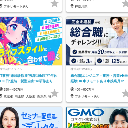
託
フルリモートあり
神奈川県
株式会社ミライル
株式会社Widsley
IT事務*未経験歓迎*残業10h以下*年休
総合職(エンジニア・事務・営業)◆未
130日*服装・髪型自由*AI研修あり*
経験OK◆リモートあり◆残業月3h◆
住宅手当あり*転勤なし
服装髪型自由
250～450万円
400～800万円
東京都_埼玉県_大阪府_新潟県_福岡
フルリモートあり
県