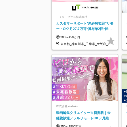
ＦＪＵＴプラス株式会社
カスタマーサポート*未経験歓迎*リモ
ートOK*月27.7万可*賞与年2回*転勤
なし*連休OK/ZE010232
300～450万円
東京都_神奈川県_千葉県_大阪府_愛
知県…
株式会社viralinks
動画編集クリエイター※初掲載｜未
経験歓迎／フルリモートOK／月給32
万＋賞与
350～1500万円