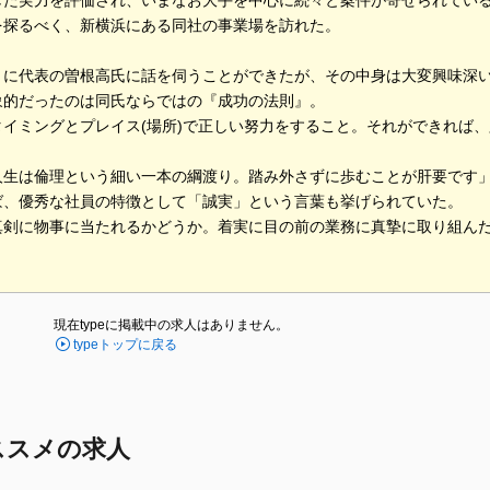
した実力を評価され、いまなお大手を中心に続々と案件が寄せられてい
を探るべく、新横浜にある同社の事業場を訪れた。
とに代表の曽根高氏に話を伺うことができたが、その中身は大変興味深
象的だったのは同氏ならではの『成功の法則』。
タイミングとプレイス(場所)で正しい努力をすること。それができれば
人生は倫理という細い一本の綱渡り。踏み外さずに歩むことが肝要です
ば、優秀な社員の特徴として「誠実」という言葉も挙げられていた。
真剣に物事に当たれるかどうか。着実に目の前の業務に真摯に取り組ん
現在typeに掲載中の求人はありません。
typeトップに戻る
ススメの求人