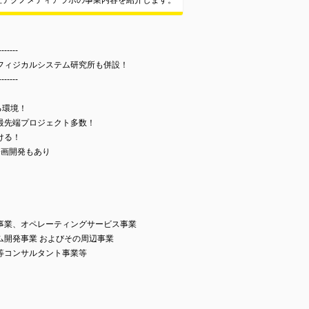
社テクノメディアラボの事業内容を紹介します。
-------
フィジカルシステム研究所も併設！
-------
る環境！
最先端プロジェクト多数！
ける！
企画開発もあり
事業、オペレーティングサービス事業
ム開発事業 およびその周辺事業
等コンサルタント事業等