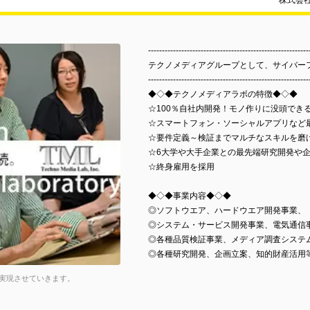
株式会
----------------------------------------------------------
テクノメディアグループとして、サイバー
----------------------------------------------------------
◆◇◆テクノメディアラボの特徴◆◇◆
☆100％自社内開発！モノ作りに没頭でき
☆スマートフォン・ソーシャルアプリなど
☆要件定義～検証までマルチなスキルを磨
☆6大学や大手企業との最先端研究開発や
☆終身雇用を採用
◆◇◆事業内容◆◇◆
◎ソフトウエア、ハードウエア開発事業、
◎システム・サービス開発事業、電気通信
◎各種品質検証事業、メディア調査システ
◎各種研究開発、企画立案、知的財産活用
実現させていきます。