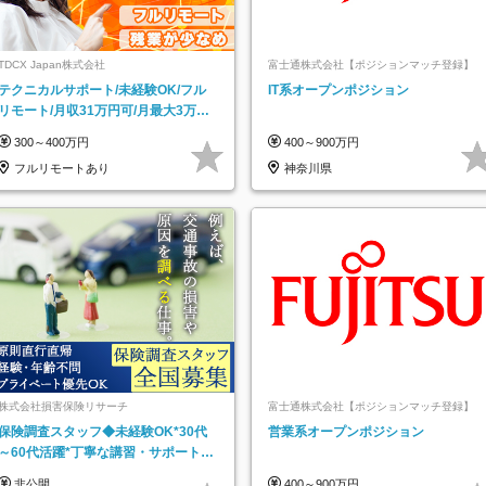
TDCX Japan株式会社
富士通株式会社【ポジションマッチ登録】
テクニカルサポート/未経験OK/フル
IT系オープンポジション
リモート/月収31万円可/月最大3万の
インセンティブ支給/平均年齢33歳
300～400万円
400～900万円
フルリモートあり
神奈川県
株式会社損害保険リサーチ
富士通株式会社【ポジションマッチ登録】
保険調査スタッフ◆未経験OK*30代
営業系オープンポジション
～60代活躍*丁寧な講習・サポートあ
り*原則直行直帰／全国募集・業務委
非公開
400～900万円