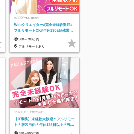
株式会社SC direct
Webクリエイター#完全未経験歓迎#
フルリモートOK#年休130日#残業月
5h以下#全国募集#最大1年の研修
300～700万円
フルリモートあり
フルスタック株式会社
【IT事務】未経験大歓迎＊フルリモー
ト＊服装自由＊年休125日以上＊残業
なし＊月給26万円以上
350～500万円