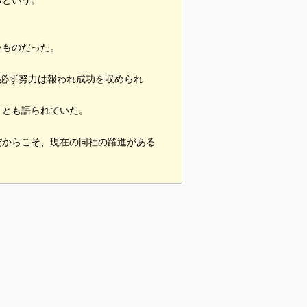
るという。
いものだった。
、必ず努力は報われ成功を収められ
」とも語られていた。
だからこそ、現在の同社の躍進がある