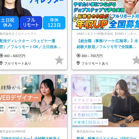
株式会社さくらインベスト
GMOコネクトHR株式会社【GMOインター
ットグループ】
配信ディレクター（ウェビナー運
【総合職（事務/マーケ/広報等）】未
営）／フルリモートOK／土日祝休み
経験大歓迎／フルリモ可で全国募
／年休123日／年収600万円可
集！年収アップ多数★年休最大130日
400～600万円
300～700万円
★
フルリモートあり
フルリモートあり
株式会社SUNRISE
株式会社One feat.
【WEBデザイナー】未経験大歓迎＊
動画・映像クリエイター（SNSマー