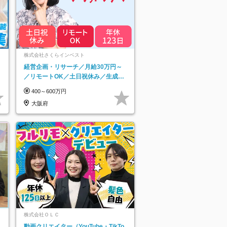
ネ
株式会社さくらインベスト
経営企画・リサーチ／月給30万円～
／リモートOK／土日祝休み／生成AI
を活用できる方歓迎
400～600万円
大阪府
株式会社ＯＬＣ
動画クリエイター（YouTube・TikTo