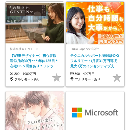
株式会社ＧＥＮＴＥＮ
TDCX Japan株式会社
【WEBデザイナー】初⼼者歓
テクニカルサポート/未経験OK/
迎◎⽉給30万〜＊年休125⽇＊
フルリモート/月収31万円可/月
在宅OK＆研修あり＊フレック
最大3万のインセンティブ支給/
ス
平均年齢33歳
200～1000万円
300～400万円
フルリモートあり
フルリモートあり