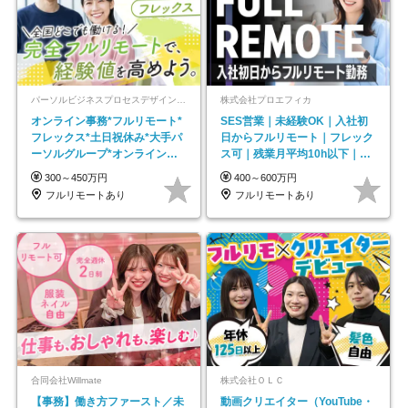
パーソルビジネスプロセスデザイン株式会社 事業開発本部
株式会社プロエフィカ
オンライン事務*フルリモート*
SES営業｜未経験OK｜入社初
フレックス*土日祝休み*大手パ
日からフルリモート｜フレック
ーソルグループ*オンライン面
ス可｜残業月平均10h以下｜事
接*30～40代活躍中
業立ち上げメンバー
300～450万円
400～600万円
フルリモートあり
フルリモートあり
合同会社Willmate
株式会社ＯＬＣ
【事務】働き方ファースト／未
動画クリエイター（YouTube・