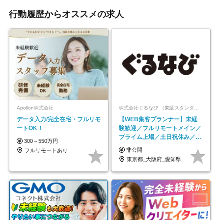
行動履歴からオススメの求人
Apollon株式会社
株式会社ぐるなび （東証スタンダード上場）
データ入力/完全在宅・フルリモ
【WEB集客プランナー】未経
ートOK！
験歓迎／フルリモートメイン／
プライム上場／土日祝休み／東
300～550万円
京・大阪・名古屋
非公開
フルリモートあり
東京都_大阪府_愛知県