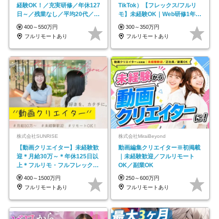
経験OK！／充実研修／年休127
TikTok）【フレックス/フルリ
日～／残業なし／平均20代／リ
モ】未経験OK｜Web研修1年間
モートOK
｜副業OK
400～550万円
300～350万円
フルリモートあり
フルリモートあり
株式会社SUNRISE
株式会社MiraiBeyond
【動画クリエイター】未経験歓
動画編集クリエイター※初掲載
迎＊月給30万～＊年休125日以
｜未経験歓迎／フルリモート
上＊フルリモ・フルフレックス
OK／副業OK
◆10名の採用が決定◆
400～1500万円
250～600万円
フルリモートあり
フルリモートあり