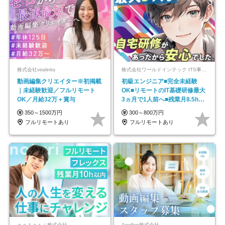
株式会社viralinks
株式会社ワールドインテック ITS事業部【東証プライム上場グループ】
動画編集クリエイター※初掲載
初級エンジニア■完全未経験
｜未経験歓迎／フルリモート
OK■リモートのIT基礎研修最大
OK／月給32万＋賞与
3ヵ月で1人前へ■残業月8.5h■
安定基盤/STR
350～1500万円
300～800万円
フルリモートあり
フルリモートあり
ｎｏｔａｒｉ株式会社
Apollon株式会社