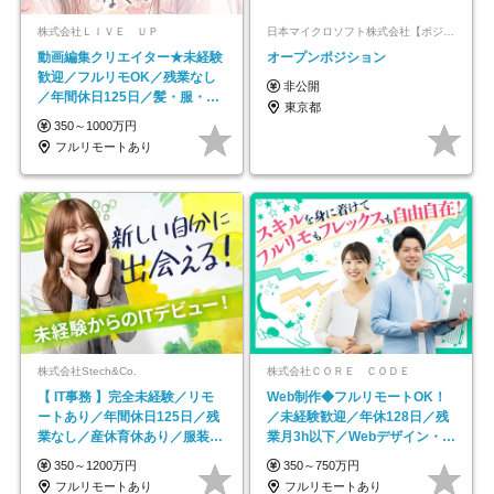
株式会社ＬＩＶＥ ＵＰ
日本マイクロソフト株式会社【ポジションマッチ登録】
動画編集クリエイター★未経験
オープンポジション
歓迎／フルリモOK／残業なし
非公開
／年間休日125日／髪・服・ネ
東京都
イル自由／研修充実で安心
350～1000万円
フルリモートあり
株式会社Stech&Co.
株式会社ＣＯＲＥ ＣＯＤＥ
【 IT事務 】完全未経験／リモ
Web制作◆フルリモートOK！
ートあり／年間休日125日／残
／未経験歓迎／年休128日／残
業なし／産休育休あり／服装・
業月3h以下／Webデザイン・
髪型自由／毎年昇給
ECサイトやHP制作
350～1200万円
350～750万円
フルリモートあり
フルリモートあり