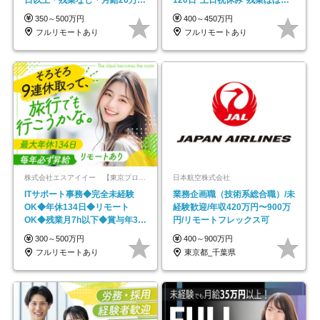
以上
し*育児中社員8割以上
350～500万円
400～450万円
フルリモートあり
フルリモートあり
株式会社エスアイイー 【東京プロマーケット上場】
日本航空株式会社
ITサポート事務◆完全未経験
業務企画職（技術系総合職）/未
OK◆年休134日◆リモート
経験歓迎/年収420万円〜900万
OK◆残業月7h以下◆賞与年3回
円/リモートフレックス可
◆5年目まで必ず昇給
300～500万円
400～900万円
フルリモートあり
東京都_千葉県