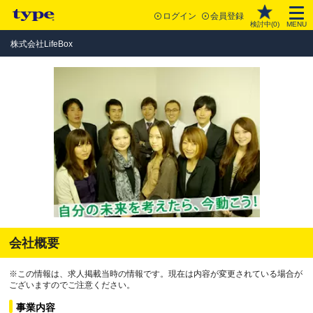
ログイン
会員登録
検討中(
0
)
MENU
株式会社LifeBox
会社概要
※この情報は、求人掲載当時の情報です。現在は内容が変更されている場合が
ございますのでご注意ください。
事業内容