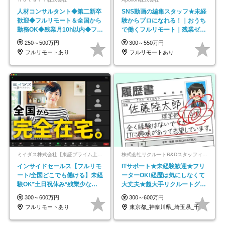
人材コンサルタント◆第二新卒
SNS動画の編集スタッフ★未経
歓迎◆フルリモート＆全国から
験からプロになれる！｜おうち
勤務OK◆残業月10h以内◆フレ
で働くフルリモート｜残業ゼロ
ックス制
で18時退勤◎
250～500万円
300～550万円
フルリモートあり
フルリモートあり
ミイダス株式会社【東証プライム上場パーソルグループ】
株式会社リクルートR&Dスタッフィング【リクルートグループ】
インサイドセールス【フルリモ
ITサポート★未経験歓迎★フリ
ート/全国どこでも働ける】未経
ーターOK!経歴は気にしなくて
験OK*土日祝休み*残業少なめ*
大丈夫★超大手リクルートグル
在宅勤務手当あり
ープの正社員/sg
300～600万円
300～600万円
フルリモートあり
東京都_神奈川県_埼玉県_千葉県_大阪府…