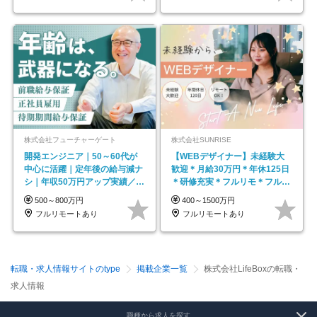
株式会社フューチャーゲート
株式会社SUNRISE
開発エンジニア｜50～60代が
【WEBデザイナー】未経験大
中心に活躍｜定年後の給与減ナ
歓迎＊月給30万円＊年休125日
シ｜年収50万円アップ実績／昇
＊研修充実＊フルリモ＊フルフ
給率92％（直近3年）
レックス＊
500～800万円
400～1500万円
フルリモートあり
フルリモートあり
転職・求人情報サイトのtype
掲載企業一覧
株式会社LifeBoxの転職・
求人情報
職種から求人を探す