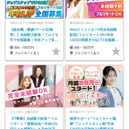
GMOコネクトHR株式会社【GMOインターネットグループ】
株式会社SC direct
【総合職（事務/マーケ/広報
Webクリエイター#完全未経験
等）】未経験大歓迎／フルリモ
歓迎#フルリモートOK#年休
可で全国募集！年収アップ多数
130日#残業月5h以下#全国募集
★年休最大130日★
#最大1年の研修
300～700万円
300～700万円
フルリモートあり
フルリモートあり
フルスタック株式会社
株式会社サイヨウブ
【IT事務】未経験大歓迎＊フル
採用サポート*フルリモート勤
リモート＊服装自由＊年休125
務*フレックスタイム制*年休
日以上＊残業なし＊月給26万円
120日*土日祝休み*残業ほぼな