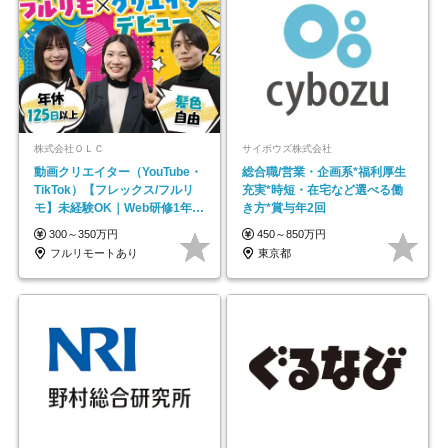
株式会社ＯＬＣ
サイボウズ株式会社
動画クリエイター（YouTube・
総合職/営業・企画系*福利厚生
TikTok）【フレックス/フルリ
充実*時短・在宅など選べる働
モ】未経験OK｜Web研修1年間
き方*賞与年2回
｜副業OK
300～350万円
450～850万円
フルリモートあり
東京都