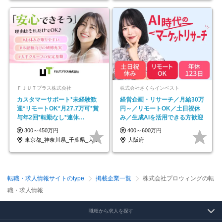
ＦＪＵＴプラス株式会社
株式会社さくらインベスト
カスタマーサポート*未経験歓
経営企画・リサーチ／月給30万
迎*リモートOK*月27.7万可*賞
円～／リモートOK／土日祝休
与年2回*転勤なし*連休
み／生成AIを活用できる方歓迎
OK/ZE010232
300～450万円
400～600万円
東京都_神奈川県_千葉県_大阪府_愛知県…
大阪府
転職・求人情報サイトのtype
掲載企業一覧
株式会社プロウィングの転
職・求人情報
職種から求人を探す