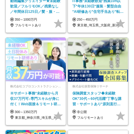
動画編集クリエイター★未経験
IT事務*未経験歓迎*残業10h以
歓迎／フルリモOK／残業なし
下*年休130日*服装・髪型自由
／年間休日125日／髪・服・ネ
*AI研修あり*住宅手当あり*転勤
イル自由／研修充実で安心
なし
350～1000万円
250～450万円
フルリモートあり
東京都_埼玉県_大阪府_新潟県_福岡県
株式会社コプロコンストラクション【東証プライム上場コプロ・ホールディングス子会社】
株式会社損害保険リサーチ
※サポート事務*未経験から月
保険調査スタッフ◆未経験
収37万円可♪専門スキルが身に
OK*30代～60代活躍*丁寧な講
付く！Web面接＆リモート研修
習・サポートあり*原則直行直
も充実♪/a
帰／全国募集・業務委託
300～1350万円
非公開
東京都_神奈川県_埼玉県_大阪府_愛知県…
フルリモートあり