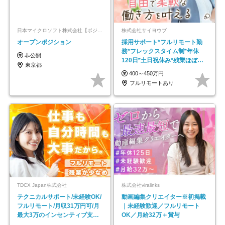
日本マイクロソフト株式会社【ポジションマッチ登録】
株式会社サイヨウブ
オープンポジション
採用サポート*フルリモート勤
務*フレックスタイム制*年休
非公開
120日*土日祝休み*残業ほぼな
東京都
し*育児中社員8割以上
400～450万円
フルリモートあり
TDCX Japan株式会社
株式会社viralinks
テクニカルサポート/未経験OK/
動画編集クリエイター※初掲載
フルリモート/月収31万円可/月
｜未経験歓迎／フルリモート
最大3万のインセンティブ支給/
OK／月給32万＋賞与
平均年齢33歳