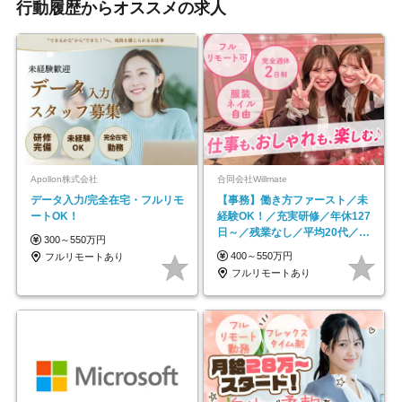
行動履歴からオススメの求人
Apollon株式会社
合同会社Willmate
データ入力/完全在宅・フルリモ
【事務】働き方ファースト／未
ートOK！
経験OK！／充実研修／年休127
日～／残業なし／平均20代／リ
300～550万円
モートOK
400～550万円
フルリモートあり
フルリモートあり