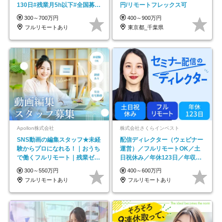
130日#残業月5h以下#全国募集
円/リモートフレックス可
#最大1年の研修
300～700万円
400～900万円
フルリモートあり
東京都_千葉県
Apollon株式会社
株式会社さくらインベスト
SNS動画の編集スタッフ★未経
配信ディレクター（ウェビナー
験からプロになれる！｜おうち
運営）／フルリモートOK／土
で働くフルリモート｜残業ゼロ
日祝休み／年休123日／年収
で18時退勤◎
600万円可
300～550万円
400～600万円
フルリモートあり
フルリモートあり