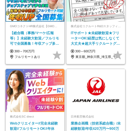
GMOコネクトHR株式会社【GMOインターネットグループ】
株式会社リクルートR&Dスタッフィング【リクルートグループ】
【総合職（事務/マーケ/広報
ITサポート★未経験歓迎★フリ
等）】未経験大歓迎／フルリモ
ーターOK!経歴は気にしなくて
可で全国募集！年収アップ多数
大丈夫★超大手リクルートグル
★年休最大130日★
ープの正社員/sg
300～700万円
300～600万円
フルリモートあり
東京都_神奈川県_埼玉県_千葉県_大阪府…
株式会社SC direct
日本航空株式会社
Webクリエイター#完全未経験
業務企画職（技術系総合職）/未
歓迎#フルリモートOK#年休
経験歓迎/年収420万円〜900万