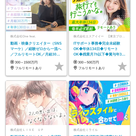
株式会社One feat.
株式会社エスアイイー 【東京プロマーケット上場】
動画・映像クリエイター（SNS
ITサポート事務◆完全未経験
マーケ）／経験ゼロから一流へ
OK◆年休134日◆リモート
／フルリモートOK／月給30万
OK◆残業月7h以下◆賞与年3回
円～／年休130日以上
◆5年目まで必ず昇給
300～1500万円
300～500万円
フルリモートあり
フルリモートあり
株式会社ＬＩＶＥ ＵＰ
株式会社ミライル