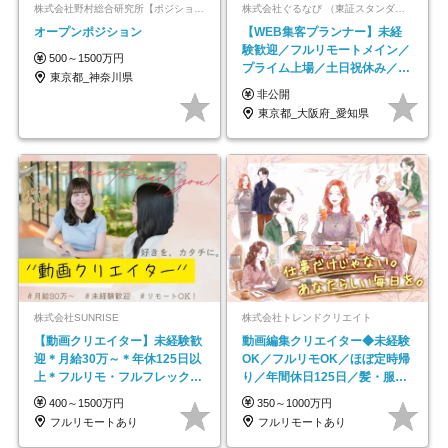
株式会社野村総合研究所【ポジションマッチ登録】
株式会社ぐるなび （東証スタンダード上場）
オープンポジション
【WEB集客プランナー】未経
験歓迎／フルリモートメイン／
500～1500万円
プライム上場／土日祝休み／東
東京都_神奈川県
京・大阪・名古屋
非公開
東京都_大阪府_愛知県
株式会社SUNRISE
株式会社トレンドクリエイト
【動画クリエイター】未経験歓
動画編集クリエイター◆未経験
迎＊月給30万～＊年休125日以
OK／フルリモOK／ほぼ定時帰
上＊フルリモ・フルフレックス
り／年間休日125日／髪・服・
◆10名の採用が決定◆
ネイル自由／副業OK
400～1500万円
350～1000万円
フルリモートあり
フルリモートあり