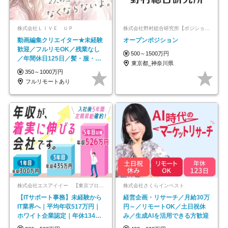
株式会社ＬＩＶＥ ＵＰ
株式会社野村総合研究所【ポジションマッチ登録】
動画編集クリエイター★未経験
オープンポジション
歓迎／フルリモOK／残業なし
500～1500万円
／年間休日125日／髪・服・ネ
東京都_神奈川県
イル自由／研修充実で安心
350～1000万円
フルリモートあり
株式会社エスアイイー 【東京プロマーケット上場】
株式会社さくらインベスト
【ITサポート事務】未経験から
経営企画・リサーチ／月給30万
IT業界へ｜平均年収517万円｜
円～／リモートOK／土日祝休
ホワイト企業認定｜年休134日
み／生成AIを活用できる方歓迎
｜リモートOK