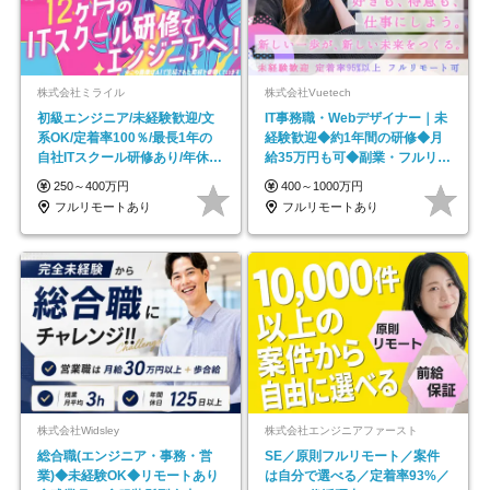
株式会社ミライル
株式会社Vuetech
初級エンジニア/未経験歓迎/文
IT事務職・Webデザイナー｜未
系OK/定着率100％/最長1年の
経験歓迎◆約1年間の研修◆月
自社ITスクール研修あり/年休
給35万円も可◆副業・フルリモ
130日
ート可◆年休126日
250～400万円
400～1000万円
フルリモートあり
フルリモートあり
株式会社Widsley
株式会社エンジニアファースト
総合職(エンジニア・事務・営
SE／原則フルリモート／案件
業)◆未経験OK◆リモートあり
は自分で選べる／定着率93%／