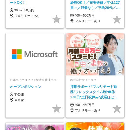
ートOK！
経験OK！／充実研修／年休127
日～／残業なし／平均20代／リ
300～550万円
モートOK
400～550万円
フルリモートあり
フルリモートあり
日本マイクロソフト株式会社【ポジションマッチ登録】
株式会社サイヨウブ
オープンポジション
採用サポート*フルリモート勤
務*フレックスタイム制*年休
非公開
120日*土日祝休み*残業ほぼな
東京都
し*育児中社員8割以上
400～450万円
フルリモートあり