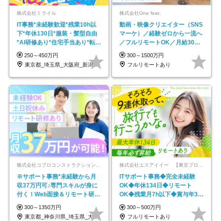
株式会社ミライル
株式会社One feat.
IT事務*未経験歓迎*残業10h以
動画・映像クリエイター（SNS
下*年休130日*服装・髪型自由
マーケ）／経験ゼロから一流へ
*AI研修あり*住宅手当あり*転勤
／フルリモートOK／月給30万
なし
円～／年休130日以上
250～450万円
300～1500万円
東京都_埼玉県_大阪府_新潟県_福岡県
フルリモートあり
株式会社コプロコンストラクション【東証プライム上場コプロ・ホールディングス子会社】
株式会社エスアイイー 【東京プロマーケット上場】
※サポート事務*未経験から月
ITサポート事務◆完全未経験
収37万円可♪専門スキルが身に
OK◆年休134日◆リモート
付く！Web面接＆リモート研修
OK◆残業月7h以下◆賞与年3回
も充実♪/a
◆5年目まで必ず昇給
300～1350万円
300～500万円
東京都_神奈川県_埼玉県_大阪府_愛知県…
フルリモートあり