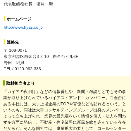
代表取締役社長 濱村 聖一
ホームページ
http://www.hyas.co.jp
連絡先
〒 108-0071
東京都港区白金台3-2-10 白金台ビル6F
野田・細貝
TEL / 0120-962-383
取材担当者より
「ガイアの夜明け」などの情報番組や、新聞・雑誌などでもその事
業が取り上げられているハイアス・アンド・カンパニー。白金台に
ある本社には、大手上場企業のTOPや官僚なども訪れるという。と
いうのも、同社は大手コンサルティンググループ出身のメンバーに
よって立ち上げられ、業界の最先端をいく情報を個人・法人を問わ
ず多方面に発信し、不動産・住宅業界に新風を吹き込んでいる存在
だからだ。そんな同社では、事業拡大の要として、コールセンター