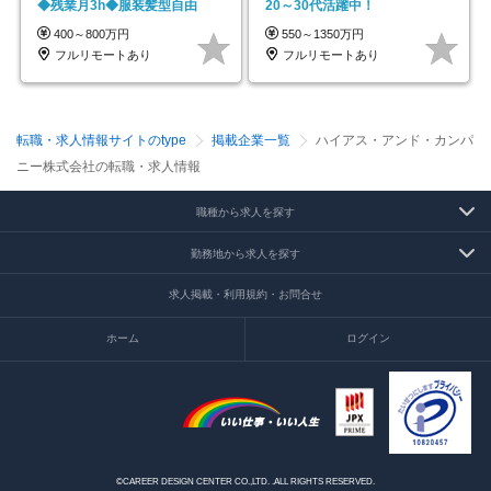
◆残業月3h◆服装髪型自由
20～30代活躍中！
400～800万円
550～1350万円
フルリモートあり
フルリモートあり
転職・求人情報サイトのtype
掲載企業一覧
ハイアス・アンド・カンパ
ニー株式会社の転職・求人情報
職種から求人を探す
勤務地から求人を探す
求人掲載・利用規約・お問合せ
ホーム
ログイン
©CAREER DESIGN CENTER CO.,LTD. .ALL RIGHTS RESERVED.