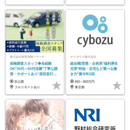
株式会社損害保険リサーチ
サイボウズ株式会社
保険調査スタッフ◆未経験
総合職/営業・企画系*福利厚生
OK*30代～60代活躍*丁寧な講
充実*時短・在宅など選べる働
習・サポートあり*原則直行直
き方*賞与年2回
帰／全国募集・業務委託
非公開
450～850万円
フルリモートあり
東京都