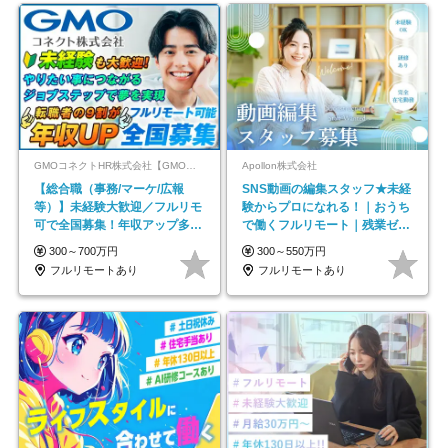
GMOコネクトHR株式会社【GMOインターネットグループ】
Apollon株式会社
【総合職（事務/マーケ/広報
SNS動画の編集スタッフ★未経
等）】未経験大歓迎／フルリモ
験からプロになれる！｜おうち
可で全国募集！年収アップ多数
で働くフルリモート｜残業ゼロ
★年休最大130日★
で18時退勤◎
300～700万円
300～550万円
フルリモートあり
フルリモートあり