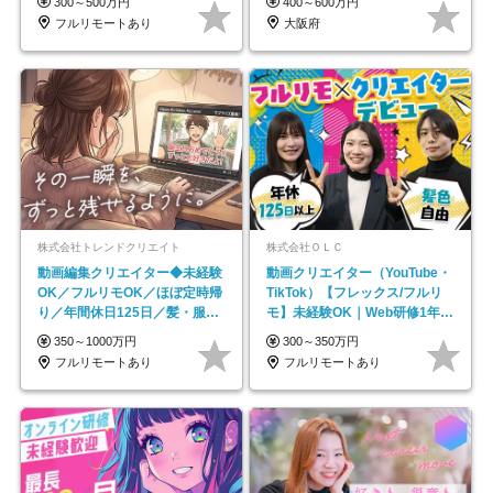
300～500万円
400～600万円
フルリモートあり
大阪府
株式会社トレンドクリエイト
株式会社ＯＬＣ
動画編集クリエイター◆未経験
動画クリエイター（YouTube・
OK／フルリモOK／ほぼ定時帰
TikTok）【フレックス/フルリ
り／年間休日125日／髪・服・
モ】未経験OK｜Web研修1年間
ネイル自由／副業OK
｜副業OK
350～1000万円
300～350万円
フルリモートあり
フルリモートあり