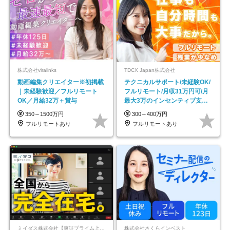
株式会社viralinks
TDCX Japan株式会社
動画編集クリエイター※初掲載
テクニカルサポート/未経験OK/
｜未経験歓迎／フルリモート
フルリモート/月収31万円可/月
OK／月給32万＋賞与
最大3万のインセンティブ支給/
平均年齢33歳
350～1500万円
300～400万円
フルリモートあり
フルリモートあり
ミイダス株式会社【東証プライム上場パーソルグループ】
株式会社さくらインベスト