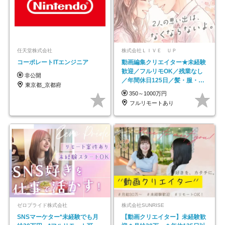
任天堂株式会社
株式会社ＬＩＶＥ ＵＰ
コーポレートITエンジニア
動画編集クリエイター★未経験
歓迎／フルリモOK／残業なし
非公開
／年間休日125日／髪・服・ネ
東京都_京都府
イル自由／研修充実で安心
350～1000万円
フルリモートあり
ゼロプライド株式会社
株式会社SUNRISE
SNSマーケター*未経験でも月
【動画クリエイター】未経験歓