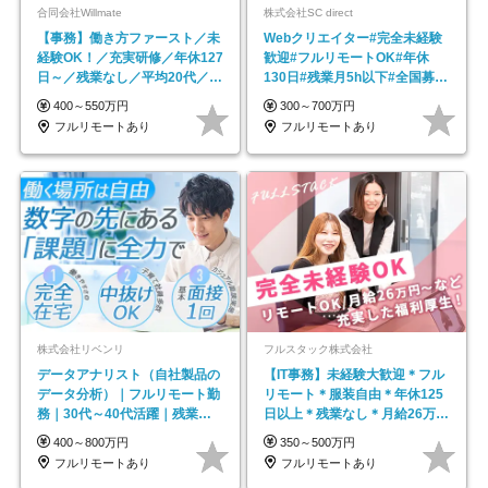
合同会社Willmate
株式会社SC direct
【事務】働き方ファースト／未
Webクリエイター#完全未経験
経験OK！／充実研修／年休127
歓迎#フルリモートOK#年休
日～／残業なし／平均20代／リ
130日#残業月5h以下#全国募集
モートOK
#最大1年の研修
400～550万円
300～700万円
フルリモートあり
フルリモートあり
株式会社リベンリ
フルスタック株式会社
データアナリスト（自社製品の
【IT事務】未経験大歓迎＊フル
データ分析）｜フルリモート勤
リモート＊服装自由＊年休125
務｜30代～40代活躍｜残業少
日以上＊残業なし＊月給26万円
なめ｜子育て社員多数活躍
以上
400～800万円
350～500万円
フルリモートあり
フルリモートあり