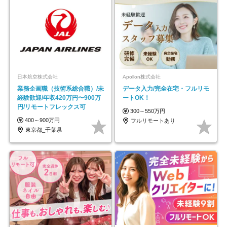
日本航空株式会社
Apollon株式会社
業務企画職（技術系総合職）/未
データ入力/完全在宅・フルリモ
経験歓迎/年収420万円〜900万
ートOK！
円/リモートフレックス可
300～550万円
400～900万円
フルリモートあり
東京都_千葉県