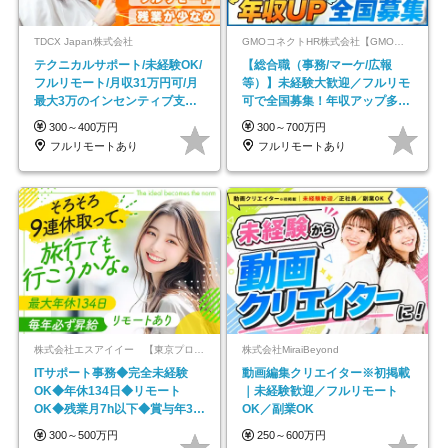
TDCX Japan株式会社
GMOコネクトHR株式会社【GMOインターネットグループ】
テクニカルサポート/未経験OK/
【総合職（事務/マーケ/広報
フルリモート/月収31万円可/月
等）】未経験大歓迎／フルリモ
最大3万のインセンティブ支給/
可で全国募集！年収アップ多数
平均年齢33歳
★年休最大130日★
300～400万円
300～700万円
フルリモートあり
フルリモートあり
株式会社エスアイイー 【東京プロマーケット上場】
株式会社MiraiBeyond
ITサポート事務◆完全未経験
動画編集クリエイター※初掲載
OK◆年休134日◆リモート
｜未経験歓迎／フルリモート
OK◆残業月7h以下◆賞与年3回
OK／副業OK
◆5年目まで必ず昇給
300～500万円
250～600万円