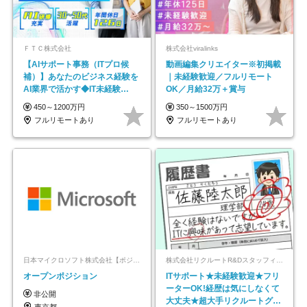
ＦＴＣ株式会社
株式会社viralinks
【AIサポート事務（ITプロ候
動画編集クリエイター※初掲載
補）】あなたのビジネス経験を
｜未経験歓迎／フルリモート
AI業界で活かす◆IT未経験
OK／月給32万＋賞与
OK◆目指せるコンサル
450～1200万円
350～1500万円
フルリモートあり
フルリモートあり
日本マイクロソフト株式会社【ポジションマッチ登録】
株式会社リクルートR&Dスタッフィング【リクルートグループ】
オープンポジション
ITサポート★未経験歓迎★フリ
ーターOK!経歴は気にしなくて
非公開
大丈夫★超大手リクルートグル
東京都