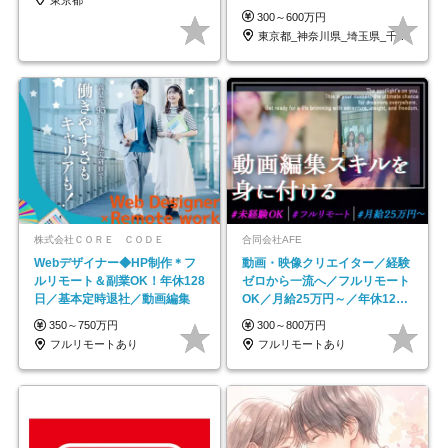
ープの正社員/sg
300～600万円
東京都_神奈川県_埼玉県_千葉県_大阪府…
株式会社ＣＯＲＥ ＣＯＤＥ
合同会社AFE
Webデザイナー◆HP制作＊フ
動画・映像クリエイター／経験
ルリモート＆副業OK！年休128
ゼロから一流へ／フルリモート
日／基本定時退社／動画編集
OK／月給25万円～／年休125
日以上
350～750万円
300～800万円
フルリモートあり
フルリモートあり