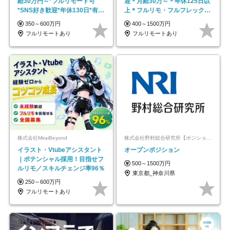
給30万円～*フルリモート可
迎＊月給30万～＊年休125日以
*SNS好き歓迎*年休130日*有休
上＊フルリモ・フルフレックス
取得率100%
◆10名の採用が決定◆
350～600万円
400～1500万円
フルリモートあり
フルリモートあり
株式会社MiraiBeyond
株式会社野村総合研究所【ポジションマッチ登録】
イラスト・Vtubeアシスタント
オープンポジション
｜ポテンシャル採用！目指せフ
500～1500万円
ルリモ／スキルチェンジ率96％
東京都_神奈川県
250～600万円
フルリモートあり