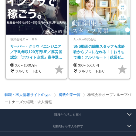
株式会社ＣＡＩＲＮ
Apollon株式会社
サーバー・クラウドエンジニア
SNS動画の編集スタッフ★未経
／平均年収120万円UP／厚労省
験からプロになれる！｜おうち
認定 『ホワイト企業』案件選択
で働くフルリモート｜残業ゼロ
制度／年休129日
で18時退勤◎
350～1500万円
300～550万円
フルリモートあり
フルリモートあり
転職・求人情報サイトのtype
掲載企業一覧
株式会社オープンループパ
ートナーズの転職・求人情報
職種から求人を探す
勤務地から求人を探す