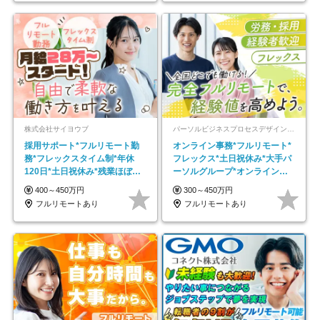
株式会社サイヨウブ
パーソルビジネスプロセスデザイン株式会社 事業開発本部
採用サポート*フルリモート勤
オンライン事務*フルリモート*
務*フレックスタイム制*年休
フレックス*土日祝休み*大手パ
120日*土日祝休み*残業ほぼな
ーソルグループ*オンライン面
し*育児中社員8割以上
接*30～40代活躍中
400～450万円
300～450万円
フルリモートあり
フルリモートあり