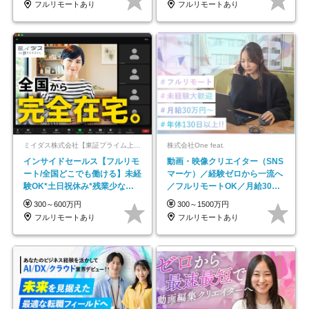
フルリモートあり
フルリモートあり
ミイダス株式会社【東証プライム上場パーソルグループ】
株式会社One feat.
インサイドセールス【フルリモ
動画・映像クリエイター（SNS
ート/全国どこでも働ける】未経
マーケ）／経験ゼロから一流へ
験OK*土日祝休み*残業少なめ*
／フルリモートOK／月給30万
在宅勤務手当あり
円～／年休130日以上
300～600万円
300～1500万円
フルリモートあり
フルリモートあり