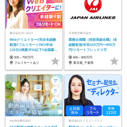
株式会社SC direct
日本航空株式会社
Webクリエイター#完全未経験
業務企画職（技術系総合職）/未
歓迎#フルリモートOK#年休
経験歓迎/年収420万円〜900万
130日#残業月5h以下#全国募集
円/リモートフレックス可
#最大1年の研修
300～700万円
400～900万円
フルリモートあり
東京都_千葉県
Apollon株式会社
株式会社さくらインベスト