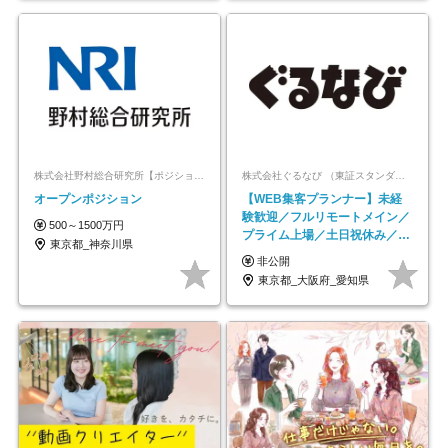
株式会社野村総合研究所【ポジションマッチ登録】
株式会社ぐるなび （東証スタンダード上場）
オープンポジション
【WEB集客プランナー】未経
験歓迎／フルリモートメイン／
500～1500万円
プライム上場／土日祝休み／東
東京都_神奈川県
京・大阪・名古屋
非公開
東京都_大阪府_愛知県