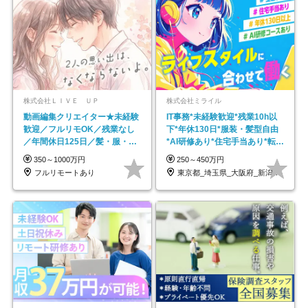
株式会社ＬＩＶＥ ＵＰ
株式会社ミライル
動画編集クリエイター★未経験
IT事務*未経験歓迎*残業10h以
歓迎／フルリモOK／残業なし
下*年休130日*服装・髪型自由
／年間休日125日／髪・服・ネ
*AI研修あり*住宅手当あり*転勤
イル自由／研修充実で安心
なし
350～1000万円
250～450万円
フルリモートあり
東京都_埼玉県_大阪府_新潟県_福岡県