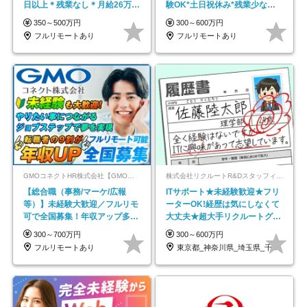
日以上＊残業なし＊月給26万円
験OK*土日祝休み*残業少なめ*
以上
在宅勤務手当あり
350～500万円
300～600万円
フルリモートあり
フルリモートあり
GMOコネクトHR株式会社【GMOインターネットグループ】
株式会社リクルートR&Dスタッフィング【リクルートグループ】
【総合職（事務/マーケ/広報
ITサポート★未経験歓迎★フリ
等）】未経験大歓迎／フルリモ
ーターOK!経歴は気にしなくて
可で全国募集！年収アップ多数
大丈夫★超大手リクルートグル
★年休最大130日★
ープの正社員/sg
300～700万円
300～600万円
フルリモートあり
東京都_神奈川県_埼玉県_千葉県_大阪府…