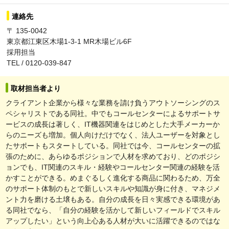
連絡先
〒 135-0042
東京都江東区木場1-3-1 MR木場ビル6F
採用担当
TEL / 0120-039-847
取材担当者より
クライアント企業から様々な業務を請け負うアウトソーシングのス
ペシャリストである同社。中でもコールセンターによるサポートサ
ービスの成長は著しく、IT機器関連をはじめとした大手メーカーか
らのニーズも増加。個人向けだけでなく、法人ユーザーを対象とし
たサポートもスタートしている。同社では今、コールセンターの拡
張のために、あらゆるポジションで人材を求めており、どのポジシ
ョンでも、IT関連のスキル・経験やコールセンター関連の経験を活
かすことができる。めまぐるしく進化する商品に関わるため、万全
のサポート体制のもとで新しいスキルや知識が身に付き、マネジメ
ント力を磨ける土壌もある。自分の成長を日々実感できる環境があ
る同社でなら、「自分の経験を活かして新しいフィールドでスキル
アップしたい」という向上心ある人材が大いに活躍できるのではな