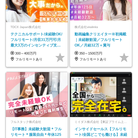
TDCX Japan株式会社
株式会社viralinks
テクニカルサポート/未経験OK/
動画編集クリエイター※初掲載
フルリモート/月収31万円可/月
｜未経験歓迎／フルリモート
最大3万のインセンティブ支給/
OK／月給32万＋賞与
平均年齢33歳
300～400万円
350～1500万円
フルリモートあり
フルリモートあり
フルスタック株式会社
ミイダス株式会社【東証プライム上場パーソルグループ】
【IT事務】未経験大歓迎＊フル
インサイドセールス【フルリモ
リモート＊服装自由＊年休125
ート/全国どこでも働ける】未経