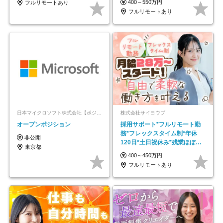
400～550万円
フルリモートあり
フルリモートあり
日本マイクロソフト株式会社【ポジションマッチ登録】
株式会社サイヨウブ
オープンポジション
採用サポート*フルリモート勤
務*フレックスタイム制*年休
非公開
120日*土日祝休み*残業ほぼな
東京都
し*育児中社員8割以上
400～450万円
フルリモートあり