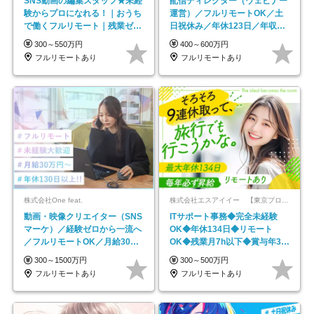
SNS動画の編集スタッフ★未経
配信ディレクター（ウェビナー
験からプロになれる！｜おうち
運営）／フルリモートOK／土
で働くフルリモート｜残業ゼロ
日祝休み／年休123日／年収
で18時退勤◎
600万円可
300～550万円
400～600万円
フルリモートあり
フルリモートあり
株式会社One feat.
株式会社エスアイイー 【東京プロマーケット上場】
動画・映像クリエイター（SNS
ITサポート事務◆完全未経験
マーケ）／経験ゼロから一流へ
OK◆年休134日◆リモート
／フルリモートOK／月給30万
OK◆残業月7h以下◆賞与年3回
円～／年休130日以上
◆5年目まで必ず昇給
300～1500万円
300～500万円
フルリモートあり
フルリモートあり