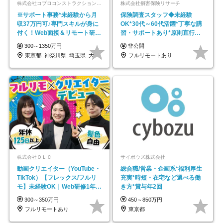
株式会社コプロコンストラクション【東証プライム上場コプロ・ホールディングス子会社】
株式会社損害保険リサーチ
※サポート事務*未経験から月
保険調査スタッフ◆未経験
収37万円可♪専門スキルが身に
OK*30代～60代活躍*丁寧な講
付く！Web面接＆リモート研修
習・サポートあり*原則直行直
も充実♪/a
帰／全国募集・業務委託
300～1350万円
非公開
東京都_神奈川県_埼玉県_大阪府_愛知県…
フルリモートあり
株式会社ＯＬＣ
サイボウズ株式会社
動画クリエイター（YouTube・
総合職/営業・企画系*福利厚生
TikTok）【フレックス/フルリ
充実*時短・在宅など選べる働
モ】未経験OK｜Web研修1年間
き方*賞与年2回
｜副業OK
300～350万円
450～850万円
フルリモートあり
東京都