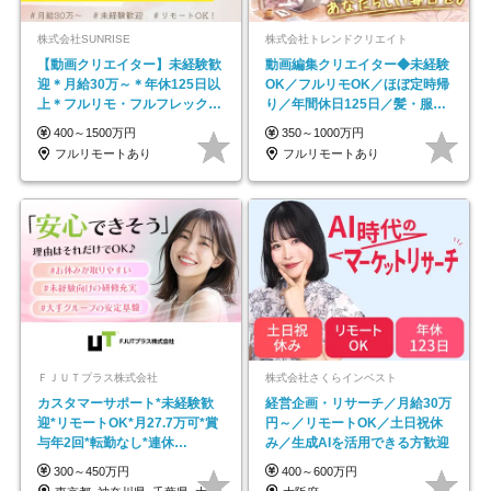
株式会社SUNRISE
株式会社トレンドクリエイト
【動画クリエイター】未経験歓
動画編集クリエイター◆未経験
迎＊月給30万～＊年休125日以
OK／フルリモOK／ほぼ定時帰
上＊フルリモ・フルフレックス
り／年間休日125日／髪・服・
◆10名の採用が決定◆
ネイル自由／副業OK
400～1500万円
350～1000万円
フルリモートあり
フルリモートあり
ＦＪＵＴプラス株式会社
株式会社さくらインベスト
カスタマーサポート*未経験歓
経営企画・リサーチ／月給30万
迎*リモートOK*月27.7万可*賞
円～／リモートOK／土日祝休
与年2回*転勤なし*連休
み／生成AIを活用できる方歓迎
OK/ZE010232
300～450万円
400～600万円