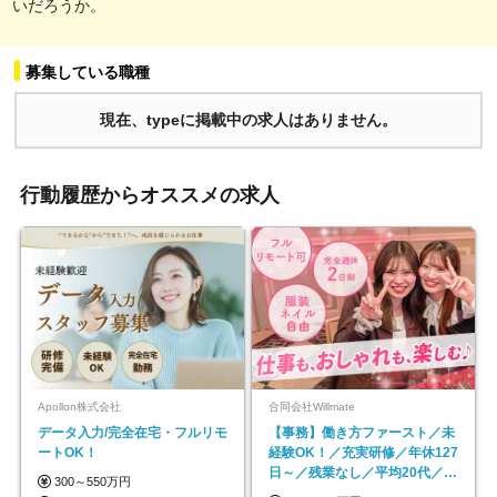
いだろうか。
募集している職種
現在、typeに掲載中の求人はありません。
行動履歴からオススメの求人
Apollon株式会社
合同会社Willmate
データ入力/完全在宅・フルリモ
【事務】働き方ファースト／未
ートOK！
経験OK！／充実研修／年休127
日～／残業なし／平均20代／リ
300～550万円
モートOK