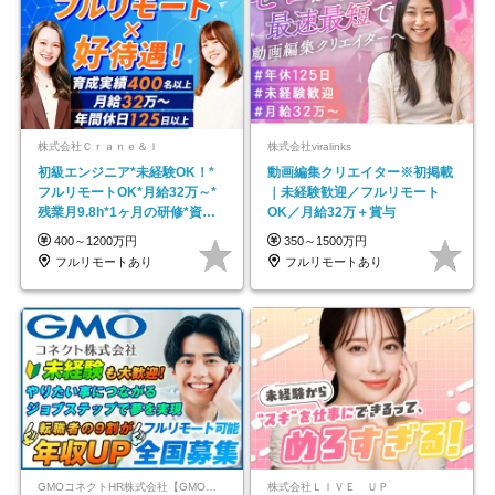
株式会社Ｃｒａｎｅ＆Ｉ
株式会社viralinks
初級エンジニア*未経験OK！*
動画編集クリエイター※初掲載
フルリモートOK*月給32万～*
｜未経験歓迎／フルリモート
残業月9.8h*1ヶ月の研修*資格
OK／月給32万＋賞与
取得率100％
400～1200万円
350～1500万円
フルリモートあり
フルリモートあり
GMOコネクトHR株式会社【GMOインターネットグループ】
株式会社ＬＩＶＥ ＵＰ