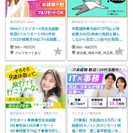
株式会社SC direct
株式会社ワールドコーポレーション
Webクリエイター#完全未経験
作図補助◆月給47万円以上/有
歓迎#フルリモートOK#年休
給最大40日/身体の負担を減ら
130日#残業月5h以下#全国募集
しながら安定した給与を実現/転
#最大1年の研修
勤なし/p10
300～700万円
650～800万円
フルリモートあり
東京都_神奈川県_埼玉県_千葉県_大阪府…
株式会社エスアイイー 【東京プロマーケット上場】
ランスタッド株式会社
ITサポート事務◆完全未経験
【IT事務】月収例29.5万円／未
OK◆年休134日◆リモート
経験98％／1ヶ月のリモート研
OK◆残業月7h以下◆賞与年3回
修／既卒・第二新卒歓迎／年間