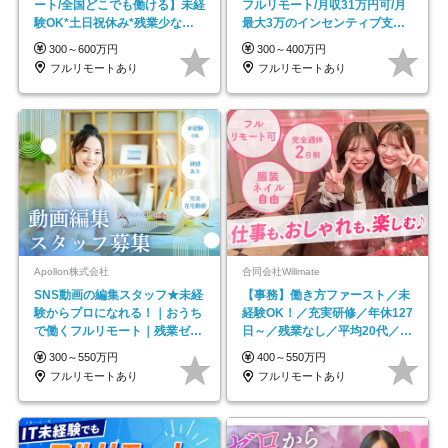
ート/全国どこでも働ける】未経
フルリモート/月収31万円可/月
験OK*土日祝休み*残業少なめ*
最大3万のインセンティブ支給/
在宅勤務手当あり
平均年齢33歳
300～600万円
300～400万円
フルリモートあり
フルリモートあり
Apollon株式会社
合同会社Willmate
SNS動画の編集スタッフ★未経
【事務】働き方ファースト／未
験からプロになれる！｜おうち
経験OK！／充実研修／年休127
で働くフルリモート｜残業ゼロ
日～／残業なし／平均20代／リ
で18時退勤◎
モートOK
300～550万円
400～550万円
フルリモートあり
フルリモートあり