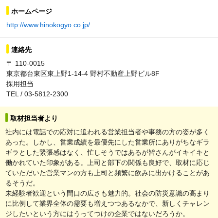
ホームページ
http://www.hinokogyo.co.jp/
連絡先
〒 110-0015
東京都台東区東上野1-14-4 野村不動産上野ビル8F
採用担当
TEL / 03-5812-2300
取材担当者より
社内には電話での応対に追われる営業担当者や事務の方の姿が多く
あった。しかし、営業成績を最優先にした営業所にありがちなギラ
ギラとした緊張感はなく、忙しそうではあるが皆さんがイキイキと
働かれていた印象がある。上司と部下の関係も良好で、取材に応じ
ていただいた営業マンの方も上司と頻繁に飲みに出かけることがあ
るそうだ。
未経験者歓迎という間口の広さも魅力的。社会の防災意識の高まり
に比例して業界全体の需要も増えつつあるなかで、新しくチャレン
ジしたいという方にはうってつけの企業ではないだろうか。