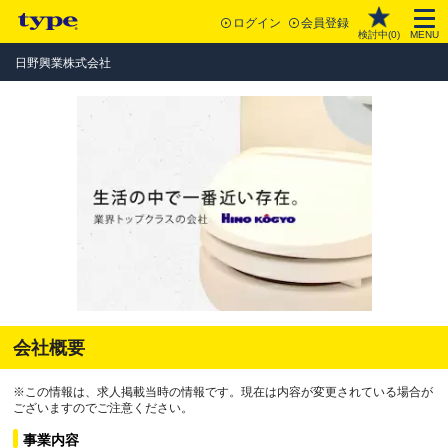
ログイン
会員登録
検討中(
0
)
MENU
日野興業株式会社
会社概要
※この情報は、求人掲載当時の情報です。現在は内容が変更されている場合が
ございますのでご注意ください。
事業内容