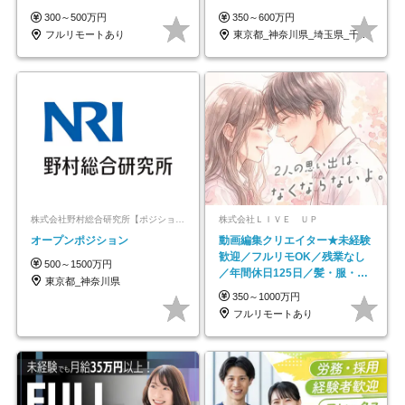
◆5年目まで必ず昇給
休日123日/OW
300～500万円
350～600万円
フルリモートあり
東京都_神奈川県_埼玉県_千葉県_大阪府…
株式会社野村総合研究所【ポジションマッチ登録】
株式会社ＬＩＶＥ ＵＰ
オープンポジション
動画編集クリエイター★未経験
歓迎／フルリモOK／残業なし
500～1500万円
／年間休日125日／髪・服・ネ
東京都_神奈川県
イル自由／研修充実で安心
350～1000万円
フルリモートあり