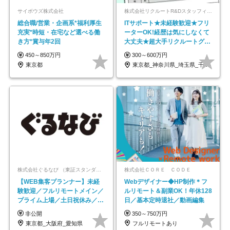
サイボウズ株式会社
株式会社リクルートR&Dスタッフィング【リクルートグループ】
総合職/営業・企画系*福利厚生
ITサポート★未経験歓迎★フリ
充実*時短・在宅など選べる働
ーターOK!経歴は気にしなくて
き方*賞与年2回
大丈夫★超大手リクルートグル
ープの正社員/sg
450～850万円
300～600万円
東京都
東京都_神奈川県_埼玉県_千葉県_大阪府…
株式会社ぐるなび （東証スタンダード上場）
株式会社ＣＯＲＥ ＣＯＤＥ
【WEB集客プランナー】未経
Webデザイナー◆HP制作＊フ
験歓迎／フルリモートメイン／
ルリモート＆副業OK！年休128
プライム上場／土日祝休み／東
日／基本定時退社／動画編集
京・大阪・名古屋
非公開
350～750万円
東京都_大阪府_愛知県
フルリモートあり