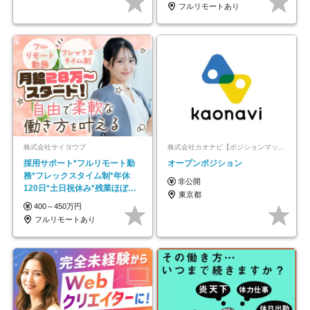
フルリモートあり
株式会社サイヨウブ
株式会社カオナビ【ポジションマッチ登録】
採用サポート*フルリモート勤
オープンポジション
務*フレックスタイム制*年休
非公開
120日*土日祝休み*残業ほぼな
東京都
し*育児中社員8割以上
400～450万円
フルリモートあり