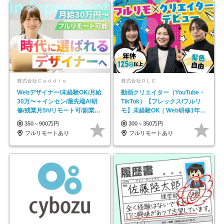
株式会社Ｃａｄｄｉｅ
株式会社ＯＬＣ
Webデザイナー/未経験OK/月給
動画クリエイター（YouTube・
30万〜＋インセン/最先端AI研
TikTok）【フレックス/フルリ
修/残業月5h/リモート可/副業
モ】未経験OK｜Web研修1年間
OK
｜副業OK
350～900万円
300～350万円
フルリモートあり
フルリモートあり