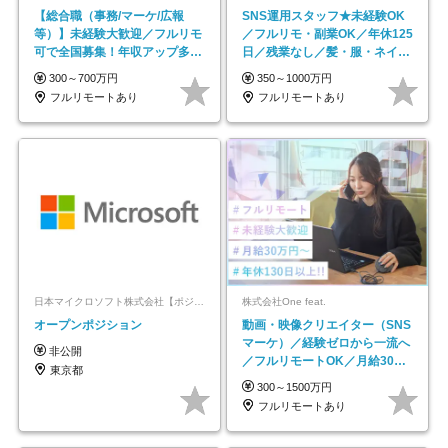
【総合職（事務/マーケ/広報
SNS運用スタッフ★未経験OK
等）】未経験大歓迎／フルリモ
／フルリモ・副業OK／年休125
可で全国募集！年収アップ多数
日／残業なし／髪・服・ネイ
★年休最大130日★
ル・ピアス自由
300～700万円
350～1000万円
フルリモートあり
フルリモートあり
日本マイクロソフト株式会社【ポジションマッチ登録】
株式会社One feat.
オープンポジション
動画・映像クリエイター（SNS
マーケ）／経験ゼロから一流へ
非公開
／フルリモートOK／月給30万
東京都
円～／年休130日以上
300～1500万円
フルリモートあり