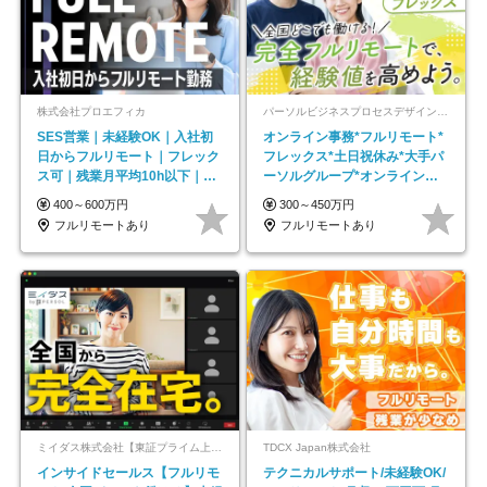
株式会社プロエフィカ
パーソルビジネスプロセスデザイン株式会社 事業開発本部
SES営業｜未経験OK｜入社初
オンライン事務*フルリモート*
日からフルリモート｜フレック
フレックス*土日祝休み*大手パ
ス可｜残業月平均10h以下｜事
ーソルグループ*オンライン面
業立ち上げメンバー
接*30～40代活躍中
400～600万円
300～450万円
フルリモートあり
フルリモートあり
ミイダス株式会社【東証プライム上場パーソルグループ】
TDCX Japan株式会社
インサイドセールス【フルリモ
テクニカルサポート/未経験OK/