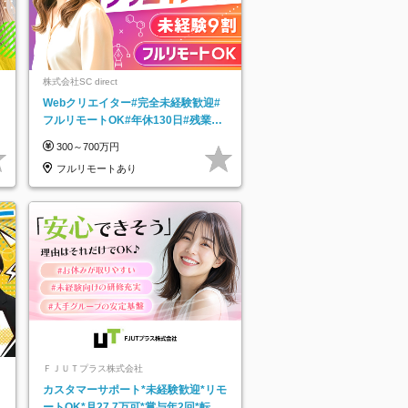
株式会社SC direct
Webクリエイター#完全未経験歓迎#
フルリモートOK#年休130日#残業月
5h以下#全国募集#最大1年の研修
300～700万円
フルリモートあり
ＦＪＵＴプラス株式会社
カスタマーサポート*未経験歓迎*リモ
ートOK*月27.7万可*賞与年2回*転勤