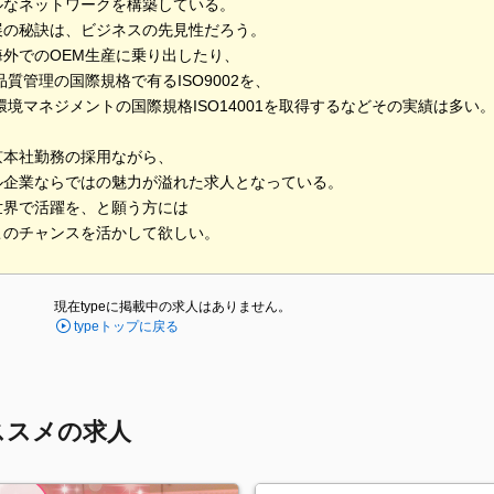
ルなネットワークを構築している。
展の秘訣は、ビジネスの先見性だろう。
海外でのOEM生産に乗り出したり、
に品質管理の国際規格で有るISO9002を、
に環境マネジメントの国際規格ISO14001を取得するなどその実績は多い
京本社勤務の採用ながら、
ル企業ならではの魅力が溢れた求人となっている。
世界で活躍を、と願う方には
このチャンスを活かして欲しい。
現在typeに掲載中の求人はありません。
typeトップに戻る
ススメの求人