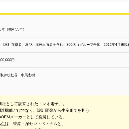
80年（昭和55年）
名（本社在籍者、及び、海外出向者を含む）800名（グループ全体：2012年4月末現
000,000円
表取締役社長 中馬宏樹
に商社として設立された「レオ電子」。
調達機能だけでなく、設計開発から生産までを担う
のOEMメーカーとして発展している。
拠点は、香港・深セン・ベトナムと、