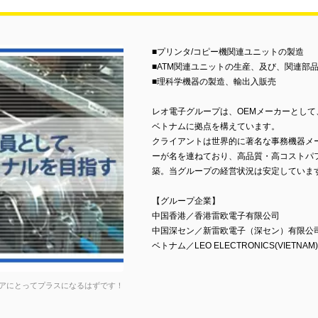
■プリンタ/コピー機関連ユニットの製造
■ATM関連ユニットの生産、及び、関連部
■理科学機器の製造、輸出入販売
レオ電子グループは、OEMメーカーとし
ベトナムに拠点を構えています。
クライアントは世界的に著名な事務機器メ
ーが名を連ねており、高品質・高コストパ
築。当グループの経営状況は安定していま
【グループ企業】
中国香港／香港雷欧電子有限公司
中国深セン／新雷欧電子（深セン）有限公
ベトナム／LEO ELECTRONICS(VIETNAM)
アにとってプラスになるはずです！