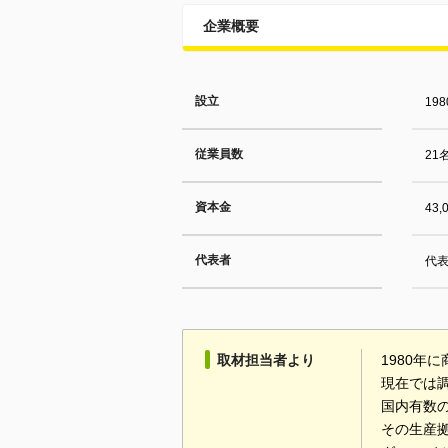
企業概要
設立
19
従業員数
21
資本金
43,
代表者
代
取材担当者より
1980年
現在では
国内有数
その生産