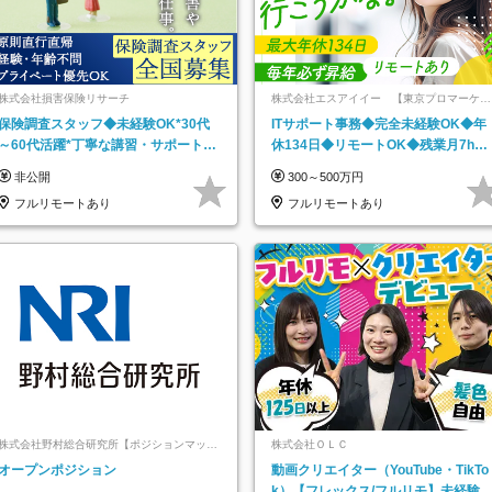
株式会社損害保険リサーチ
株式会社エスアイイー 【東京プロマーケッ
ト上場】
保険調査スタッフ◆未経験OK*30代
ITサポート事務◆完全未経験OK◆年
～60代活躍*丁寧な講習・サポートあ
休134日◆リモートOK◆残業月7h以
り*原則直行直帰／全国募集・業務委
下◆賞与年3回◆5年目まで必ず昇給
非公開
300～500万円
託
フルリモートあり
フルリモートあり
株式会社野村総合研究所【ポジションマッチ
株式会社ＯＬＣ
登録】
オープンポジション
動画クリエイター（YouTube・TikTo
k）【フレックス/フルリモ】未経験O