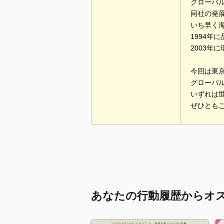
グローバ
同社の発
いち早く
1994年
2003年
今回は東
グローバ
いずれは
ぜひとも
あなたの行動履歴からオ