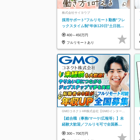
株式会社サイヨウブ
採用サポート*フルリモート勤務*フレ
ックスタイム制*年休120日*土日祝休
み*残業ほぼなし*育児中社員8割以上
400～450万円
フルリモートあり
GMOコネクトHR株式会社【GMOインターネ
ットグループ】
【総合職（事務/マーケ/広報等）】未
経験大歓迎／フルリモ可で全国募
集！年収アップ多数★年休最大130日
300～700万円
★