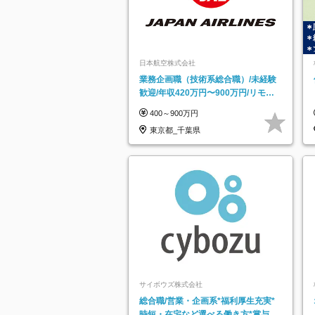
日本航空株式会社
業務企画職（技術系総合職）/未経験
歓迎/年収420万円〜900万円/リモー
トフレックス可
400～900万円
東京都_千葉県
サイボウズ株式会社
総合職/営業・企画系*福利厚生充実*
時短・在宅など選べる働き方*賞与年