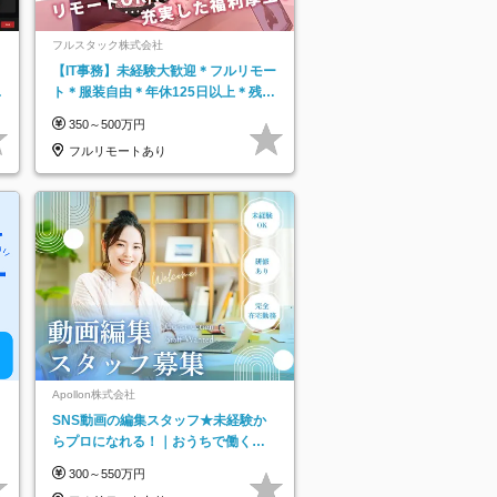
フルスタック株式会社
【IT事務】未経験大歓迎＊フルリモー
日
ト＊服装自由＊年休125日以上＊残業
り
なし＊月給26万円以上
350～500万円
フルリモートあり
Apollon株式会社
SNS動画の編集スタッフ★未経験か
らプロになれる！｜おうちで働くフ
ルリモート｜残業ゼロで18時退勤◎
300～550万円