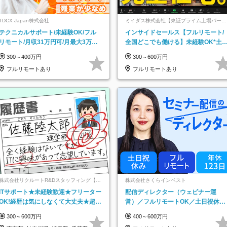
TDCX Japan株式会社
ミイダス株式会社【東証プライム上場パーソ
ルグループ】
テクニカルサポート/未経験OK/フル
インサイドセールス【フルリモート/
リモート/月収31万円可/月最大3万の
全国どこでも働ける】未経験OK*土
インセンティブ支給/平均年齢33歳
祝休み*残業少なめ*在宅勤務手当あ
300～400万円
300～600万円
フルリモートあり
フルリモートあり
株式会社リクルートR&Dスタッフィング【リ
株式会社さくらインベスト
クルートグループ】
ITサポート★未経験歓迎★フリーター
配信ディレクター（ウェビナー運
OK!経歴は気にしなくて大丈夫★超大
営）／フルリモートOK／土日祝休み
手リクルートグループの正社員/sg
／年休123日／年収600万円可
300～600万円
400～600万円