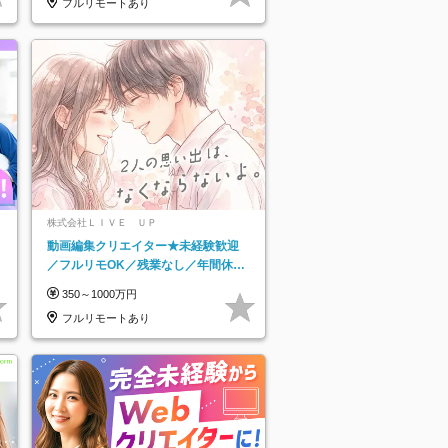
フルリモートあり
株式会社ＬＩＶＥ ＵＰ
動画編集クリエイター★未経験歓迎
／フルリモOK／残業なし／年間休日
125日／髪・服・ネイル自由／研修充
350～1000万円
実で安心
フルリモートあり