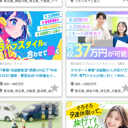
東京都_神奈川県_埼玉県_千葉県_大
フルリモートあり
阪府…
株式会社ミライル
株式会社コプロコンストラクション【東証プ
ライム上場コプロ・ホールディングス子会
IT事務*未経験歓迎*残業10h以下*年休
※サポート事務*未経験から月収37万
社】
130日*服装・髪型自由*AI研修あり*
円可♪専門スキルが身に付く！Web面
住宅手当あり*転勤なし
接＆リモート研修も充実♪/a
250～450万円
300～1350万円
東京都_埼玉県_大阪府_新潟県_福岡
東京都_神奈川県_埼玉県_大阪府_愛
県
知県…