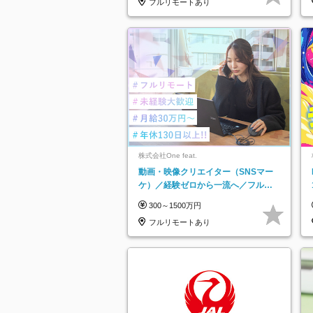
フルリモートあり
株式会社One feat.
動画・映像クリエイター（SNSマー
ケ）／経験ゼロから一流へ／フルリ
モートOK／月給30万円～／年休130
300～1500万円
日以上
フルリモートあり