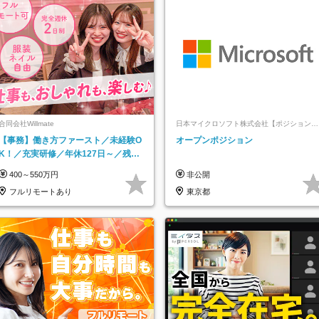
合同会社Willmate
日本マイクロソフト株式会社【ポジションマ
ッチ登録】
【事務】働き方ファースト／未経験O
オープンポジション
K！／充実研修／年休127日～／残業
なし／平均20代／リモートOK
400～550万円
非公開
フルリモートあり
東京都