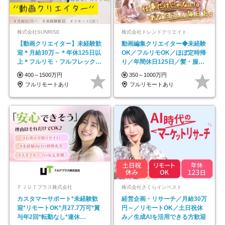
株式会社SUNRISE
株式会社トレンドクリエイト
【動画クリエイター】未経験歓
動画編集クリエイター◆未経験
迎＊月給30万～＊年休125日以
OK／フルリモOK／ほぼ定時帰
上＊フルリモ・フルフレックス
り／年間休日125日／髪・服・
◆10名の採用が決定◆
ネイル自由／副業OK
400～1500万円
350～1000万円
フルリモートあり
フルリモートあり
ＦＪＵＴプラス株式会社
株式会社さくらインベスト
カスタマーサポート*未経験歓
経営企画・リサーチ／月給30万
迎*リモートOK*月27.7万可*賞
円～／リモートOK／土日祝休
与年2回*転勤なし*連休
み／生成AIを活用できる方歓迎