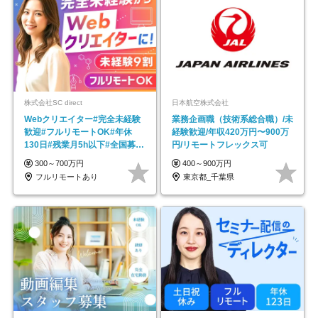
株式会社SC direct
日本航空株式会社
Webクリエイター#完全未経験
業務企画職（技術系総合職）/未
歓迎#フルリモートOK#年休
経験歓迎/年収420万円〜900万
130日#残業月5h以下#全国募集
円/リモートフレックス可
#最大1年の研修
300～700万円
400～900万円
フルリモートあり
東京都_千葉県