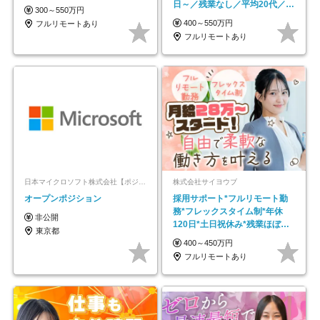
日～／残業なし／平均20代／リ
300～550万円
モートOK
400～550万円
フルリモートあり
フルリモートあり
日本マイクロソフト株式会社【ポジションマッチ登録】
株式会社サイヨウブ
オープンポジション
採用サポート*フルリモート勤
務*フレックスタイム制*年休
非公開
120日*土日祝休み*残業ほぼな
東京都
し*育児中社員8割以上
400～450万円
フルリモートあり