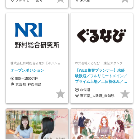
株式会社野村総合研究所【ポジションマッチ登録】
株式会社ぐるなび （東証スタンダード上場）
オープンポジション
【WEB集客プランナー】未経
験歓迎／フルリモートメイン／
500～1500万円
プライム上場／土日祝休み／東
東京都_神奈川県
京・大阪・名古屋
非公開
東京都_大阪府_愛知県