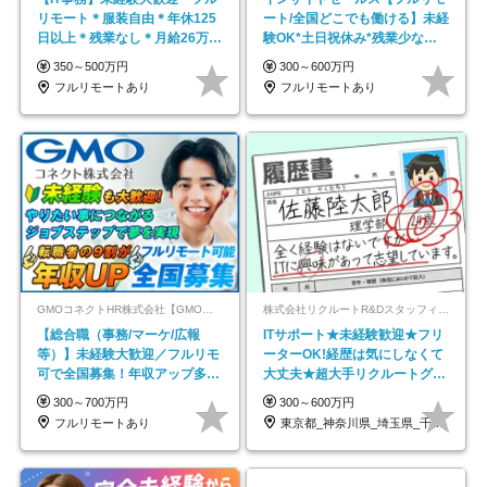
リモート＊服装自由＊年休125
ート/全国どこでも働ける】未経
日以上＊残業なし＊月給26万円
験OK*土日祝休み*残業少なめ*
以上
在宅勤務手当あり
350～500万円
300～600万円
フルリモートあり
フルリモートあり
GMOコネクトHR株式会社【GMOインターネットグループ】
株式会社リクルートR&Dスタッフィング【リクルートグループ】
【総合職（事務/マーケ/広報
ITサポート★未経験歓迎★フリ
等）】未経験大歓迎／フルリモ
ーターOK!経歴は気にしなくて
可で全国募集！年収アップ多数
大丈夫★超大手リクルートグル
★年休最大130日★
ープの正社員/sg
300～700万円
300～600万円
フルリモートあり
東京都_神奈川県_埼玉県_千葉県_大阪府…