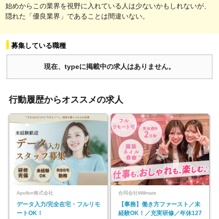
始めからこの業界を視野に入れている人は少ないかもしれないが、
隠れた「優良業界」であることは間違いない。
募集している職種
現在、typeに掲載中の求人はありません。
行動履歴からオススメの求人
Apollon株式会社
合同会社Willmate
データ入力/完全在宅・フルリモ
【事務】働き方ファースト／未
ートOK！
経験OK！／充実研修／年休127