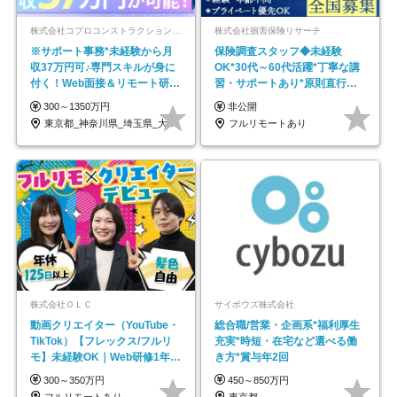
株式会社コプロコンストラクション【東証プライム上場コプロ・ホールディングス子会社】
株式会社損害保険リサーチ
※サポート事務*未経験から月
保険調査スタッフ◆未経験
収37万円可♪専門スキルが身に
OK*30代～60代活躍*丁寧な講
付く！Web面接＆リモート研修
習・サポートあり*原則直行直
も充実♪/a
帰／全国募集・業務委託
300～1350万円
非公開
東京都_神奈川県_埼玉県_大阪府_愛知県…
フルリモートあり
株式会社ＯＬＣ
サイボウズ株式会社
動画クリエイター（YouTube・
総合職/営業・企画系*福利厚生
TikTok）【フレックス/フルリ
充実*時短・在宅など選べる働
モ】未経験OK｜Web研修1年間
き方*賞与年2回
｜副業OK
300～350万円
450～850万円
フルリモートあり
東京都