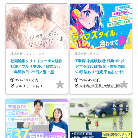
株式会社ＬＩＶＥ ＵＰ
株式会社ミライル
動画編集クリエイター★未経験
IT事務*未経験歓迎*残業10h以
歓迎／フルリモOK／残業なし
下*年休130日*服装・髪型自由
／年間休日125日／髪・服・ネ
*AI研修あり*住宅手当あり*転勤
イル自由／研修充実で安心
なし
350～1000万円
250～450万円
フルリモートあり
東京都_埼玉県_大阪府_新潟県_福岡県