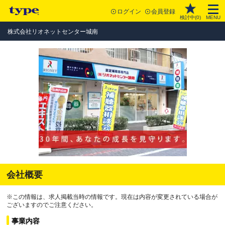
ログイン
会員登録
検討中(
0
)
MENU
株式会社リオネットセンター城南
会社概要
※この情報は、求人掲載当時の情報です。現在は内容が変更されている場合が
ございますのでご注意ください。
事業内容