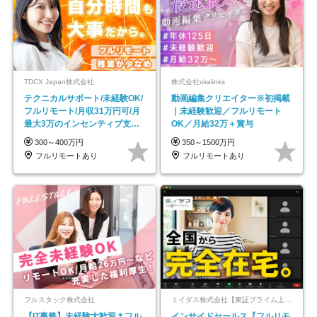
TDCX Japan株式会社
株式会社viralinks
テクニカルサポート/未経験OK/
動画編集クリエイター※初掲載
フルリモート/月収31万円可/月
｜未経験歓迎／フルリモート
最大3万のインセンティブ支給/
OK／月給32万＋賞与
平均年齢33歳
300～400万円
350～1500万円
フルリモートあり
フルリモートあり
フルスタック株式会社
ミイダス株式会社【東証プライム上場パーソルグループ】
【IT事務】未経験大歓迎＊フル
インサイドセールス【フルリモ