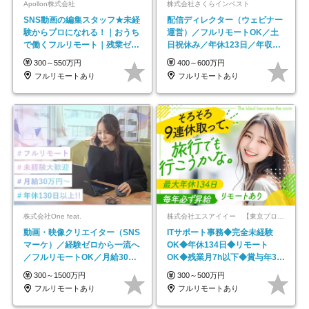
Apollon株式会社
株式会社さくらインベスト
SNS動画の編集スタッフ★未経
配信ディレクター（ウェビナー
験からプロになれる！｜おうち
運営）／フルリモートOK／土
で働くフルリモート｜残業ゼロ
日祝休み／年休123日／年収
で18時退勤◎
600万円可
300～550万円
400～600万円
フルリモートあり
フルリモートあり
株式会社One feat.
株式会社エスアイイー 【東京プロマーケット上場】
動画・映像クリエイター（SNS
ITサポート事務◆完全未経験
マーケ）／経験ゼロから一流へ
OK◆年休134日◆リモート
／フルリモートOK／月給30万
OK◆残業月7h以下◆賞与年3回
円～／年休130日以上
◆5年目まで必ず昇給
300～1500万円
300～500万円
フルリモートあり
フルリモートあり