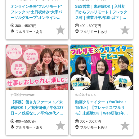
オンライン事務*フルリモート*
SES営業｜未経験OK｜入社初
フレックス*土日祝休み*大手パ
日からフルリモート｜フレック
ーソルグループ*オンライン面
ス可｜残業月平均10h以下｜事
接*30～40代活躍中
業立ち上げメンバー
300～450万円
400～600万円
フルリモートあり
フルリモートあり
合同会社Willmate
株式会社ＯＬＣ
【事務】働き方ファースト／未
動画クリエイター（YouTube・
経験OK！／充実研修／年休127
TikTok）【フレックス/フルリ
日～／残業なし／平均20代／リ
モ】未経験OK｜Web研修1年間
モートOK
｜副業OK
400～550万円
300～350万円
フルリモートあり
フルリモートあり