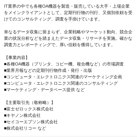
IT業界の中でも各種OA機器を製造・販売している大手・上場企業
をメインクライアントとして、定期刊行物の刊行、又個別依頼を受
けてのコンサルティング、調査を手掛けています。
単なるデータ収集に留まらず、企業戦略やマーケット動向、競合企
業の状況分析などを踏まえたデータ収集・リサーチを実施。確かな
調査力とレポーティングで、厚い信頼を獲得しています。
【事業内容】
■各種OA機器（プリンタ、コピー機、複合機など）の市場調査
■業界月報などの定期刊行物作成・発行・出版
■コンピュータ・エレクトロニクス関連のマーケティング企画
■コンピュータ・エレクトロニクス関連のコンサルティング
■マーケティング・データベース提供 など
【主要取引先（敬称略）】
■富士ゼロックス株式会社
■キヤノン株式会社
■セイコーエプソン株式会社
■株式会社リコー など