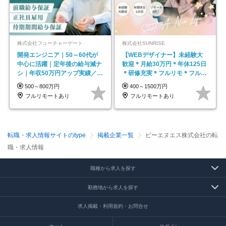
株式会社フューチャーゲート
株式会社SUNRISE
開発エンジニア｜50～60代が
【WEBデザイナー】未経験大
中心に活躍｜定年後の給与減ナ
歓迎＊月給30万円＊年休125日
シ｜年収50万円アップ実績／昇
＊研修充実＊フルリモ＊フルフ
給率92％（直近3年）
レックス＊
500～800万円
400～1500万円
フルリモートあり
フルリモートあり
転職・求人情報サイトのtype
掲載企業一覧
ビーエヌエス株式会社の転
職・求人情報
職種から求人を探す
勤務地から求人を探す
求人掲載・利用規約・お問合せ