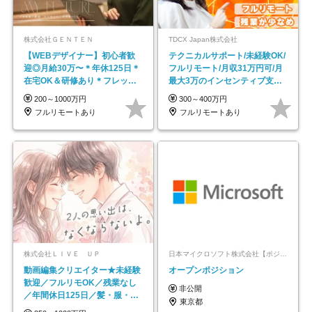
株式会社ＧＥＮＴＥＮ
TDCX Japan株式会社
【WEBデザイナー】初⼼者歓
テクニカルサポート/未経験OK/
迎◎⽉給30万〜＊年休125⽇＊
フルリモート/月収31万円可/月
在宅OK＆研修あり＊フレック
最大3万のインセンティブ支給/
ス
平均年齢33歳
200～1000万円
300～400万円
フルリモートあり
フルリモートあり
株式会社ＬＩＶＥ ＵＰ
日本マイクロソフト株式会社【ポジションマッチ登録】
動画編集クリエイター★未経験
オープンポジション
歓迎／フルリモOK／残業なし
非公開
／年間休日125日／髪・服・ネ
東京都
イル自由／研修充実で安心