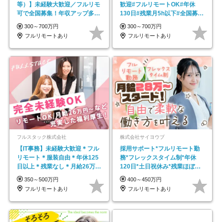
等）】未経験大歓迎／フルリモ
歓迎#フルリモートOK#年休
可で全国募集！年収アップ多数
130日#残業月5h以下#全国募集
★年休最大130日★
#最大1年の研修
300～700万円
300～700万円
フルリモートあり
フルリモートあり
フルスタック株式会社
株式会社サイヨウブ
【IT事務】未経験大歓迎＊フル
採用サポート*フルリモート勤
リモート＊服装自由＊年休125
務*フレックスタイム制*年休
日以上＊残業なし＊月給26万円
120日*土日祝休み*残業ほぼな
以上
し*育児中社員8割以上
350～500万円
400～450万円
フルリモートあり
フルリモートあり