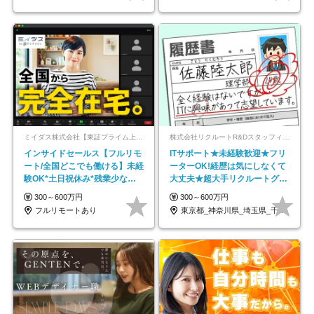
ミイダス株式会社【東証プライム上場パーソルグループ】
株式会社リクルートR&Dスタッフィング【リクルートグループ】
インサイドセールス【フルリモ
ITサポート★未経験歓迎★フリ
ート/全国どこでも働ける】未経
ーターOK!経歴は気にしなくて
験OK*土日祝休み*残業少なめ*
大丈夫★超大手リクルートグル
在宅勤務手当あり
ープの正社員/sg
300～600万円
300～600万円
フルリモートあり
東京都_神奈川県_埼玉県_千葉県_大阪府…