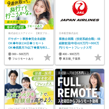
株式会社エスアイイー 【東京プロマーケット上場】
日本航空株式会社
ITサポート事務◆完全未経験
業務企画職（技術系総合職）/未
OK◆年休134日◆リモート
経験歓迎/年収420万円〜900万
OK◆残業月7h以下◆賞与年3回
円/リモートフレックス可
◆5年目まで必ず昇給
300～500万円
400～900万円
フルリモートあり
東京都_千葉県
パーソルビジネスプロセスデザイン株式会社 事業開発本部
株式会社プロエフィカ