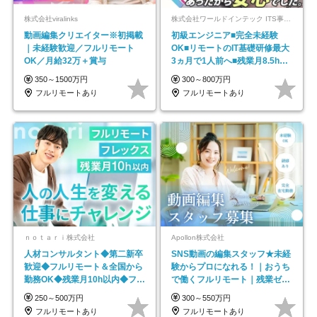
株式会社viralinks
株式会社ワールドインテック ITS事業部【東証プライム上場グループ】
動画編集クリエイター※初掲載
初級エンジニア■完全未経験
｜未経験歓迎／フルリモート
OK■リモートのIT基礎研修最大
OK／月給32万＋賞与
3ヵ月で1人前へ■残業月8.5h■
安定基盤/STR
350～1500万円
300～800万円
フルリモートあり
フルリモートあり
ｎｏｔａｒｉ株式会社
Apollon株式会社
人材コンサルタント◆第二新卒
SNS動画の編集スタッフ★未経
歓迎◆フルリモート＆全国から
験からプロになれる！｜おうち
勤務OK◆残業月10h以内◆フレ
で働くフルリモート｜残業ゼロ
ックス制
で18時退勤◎
250～500万円
300～550万円
フルリモートあり
フルリモートあり