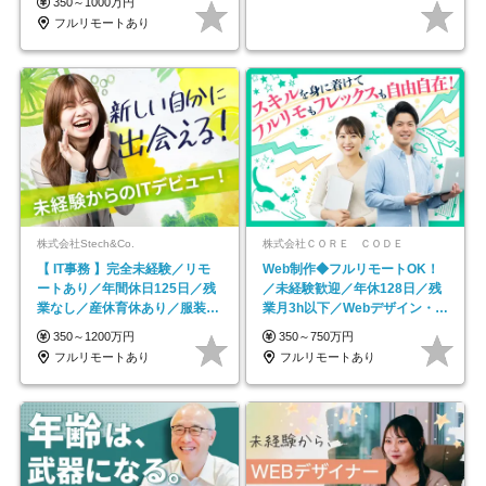
350～1000万円
フルリモートあり
株式会社Stech&Co.
株式会社ＣＯＲＥ ＣＯＤＥ
【 IT事務 】完全未経験／リモ
Web制作◆フルリモートOK！
ートあり／年間休日125日／残
／未経験歓迎／年休128日／残
業なし／産休育休あり／服装・
業月3h以下／Webデザイン・
髪型自由／毎年昇給
ECサイトやHP制作
350～1200万円
350～750万円
フルリモートあり
フルリモートあり