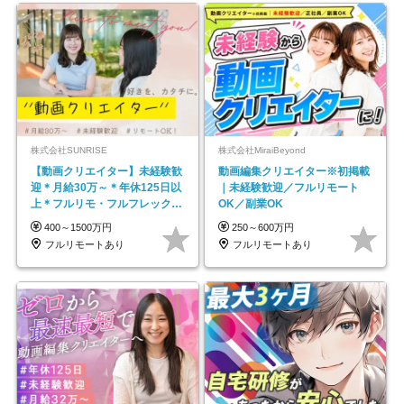
株式会社SUNRISE
株式会社MiraiBeyond
【動画クリエイター】未経験歓
動画編集クリエイター※初掲載
迎＊月給30万～＊年休125日以
｜未経験歓迎／フルリモート
上＊フルリモ・フルフレックス
OK／副業OK
◆10名の採用が決定◆
400～1500万円
250～600万円
フルリモートあり
フルリモートあり