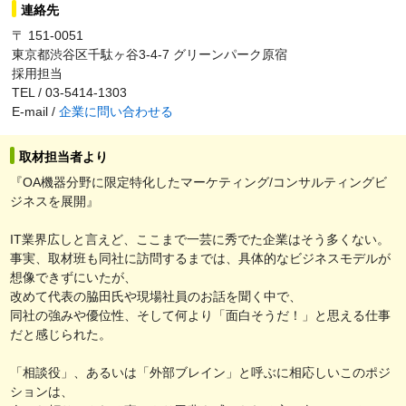
連絡先
〒 151-0051
東京都渋谷区千駄ヶ谷3-4-7 グリーンパーク原宿
採用担当
TEL / 03-5414-1303
E-mail /
企業に問い合わせる
取材担当者より
『OA機器分野に限定特化したマーケティング/コンサルティングビ
ジネスを展開』
IT業界広しと言えど、ここまで一芸に秀でた企業はそう多くない。
事実、取材班も同社に訪問するまでは、具体的なビジネスモデルが
想像できずにいたが、
改めて代表の脇田氏や現場社員のお話を聞く中で、
同社の強みや優位性、そして何より「面白そうだ！」と思える仕事
だと感じられた。
「相談役」、あるいは「外部ブレイン」と呼ぶに相応しいこのポジ
ションは、