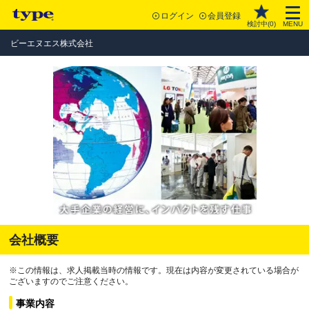
ログイン
会員登録
検討中(
0
)
MENU
ビーエヌエス株式会社
会社概要
※この情報は、求人掲載当時の情報です。現在は内容が変更されている場合が
ございますのでご注意ください。
事業内容