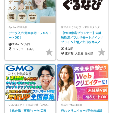
Apollon株式会社
株式会社ぐるなび （東証スタンダード上場）
データ入力/完全在宅・フルリモ
【WEB集客プランナー】未経
ートOK！
験歓迎／フルリモートメイン／
プライム上場／土日祝休み／東
300～550万円
京・大阪・名古屋
非公開
フルリモートあり
東京都_大阪府_愛知県
GMOコネクトHR株式会社【GMOインターネットグループ】
株式会社SC direct
【総合職（事務/マーケ/広報
Webクリエイター#完全未経験