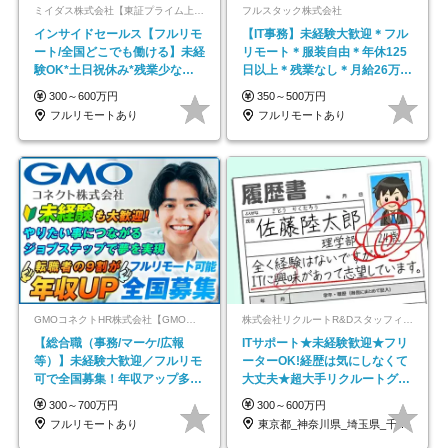
ミイダス株式会社【東証プライム上場パーソルグループ】
フルスタック株式会社
インサイドセールス【フルリモ
【IT事務】未経験大歓迎＊フル
ート/全国どこでも働ける】未経
リモート＊服装自由＊年休125
験OK*土日祝休み*残業少なめ*
日以上＊残業なし＊月給26万円
在宅勤務手当あり
以上
300～600万円
350～500万円
フルリモートあり
フルリモートあり
GMOコネクトHR株式会社【GMOインターネットグループ】
株式会社リクルートR&Dスタッフィング【リクルートグループ】
【総合職（事務/マーケ/広報
ITサポート★未経験歓迎★フリ
等）】未経験大歓迎／フルリモ
ーターOK!経歴は気にしなくて
可で全国募集！年収アップ多数
大丈夫★超大手リクルートグル
★年休最大130日★
ープの正社員/sg
300～700万円
300～600万円
フルリモートあり
東京都_神奈川県_埼玉県_千葉県_大阪府…