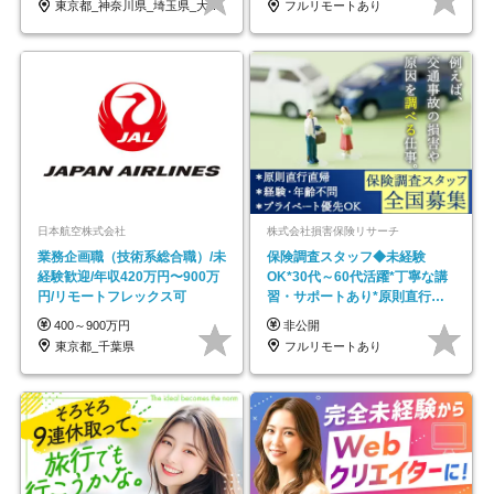
東京都_神奈川県_埼玉県_大阪府_愛知県…
フルリモートあり
日本航空株式会社
株式会社損害保険リサーチ
業務企画職（技術系総合職）/未
保険調査スタッフ◆未経験
経験歓迎/年収420万円〜900万
OK*30代～60代活躍*丁寧な講
円/リモートフレックス可
習・サポートあり*原則直行直
帰／全国募集・業務委託
400～900万円
非公開
東京都_千葉県
フルリモートあり