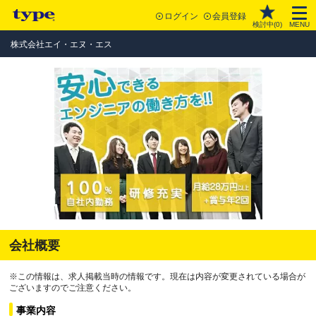
ログイン
会員登録
検討中(
0
)
MENU
株式会社エイ・エヌ・エス
会社概要
※この情報は、求人掲載当時の情報です。現在は内容が変更されている場合が
ございますのでご注意ください。
事業内容