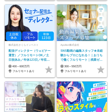
株式会社さくらインベスト
Apollon株式会社
配信ディレクター（ウェビナー
SNS動画の編集スタッフ★未経
運営）／フルリモートOK／土
験からプロになれる！｜おうち
日祝休み／年休123日／年収
で働くフルリモート｜残業ゼロ
600万円可
で18時退勤◎
400～600万円
300～550万円
フルリモートあり
フルリモートあり