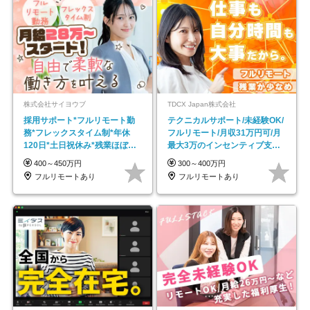
株式会社サイヨウブ
TDCX Japan株式会社
採用サポート*フルリモート勤
テクニカルサポート/未経験OK/
務*フレックスタイム制*年休
フルリモート/月収31万円可/月
120日*土日祝休み*残業ほぼな
最大3万のインセンティブ支給/
し*育児中社員8割以上
平均年齢33歳
400～450万円
300～400万円
フルリモートあり
フルリモートあり