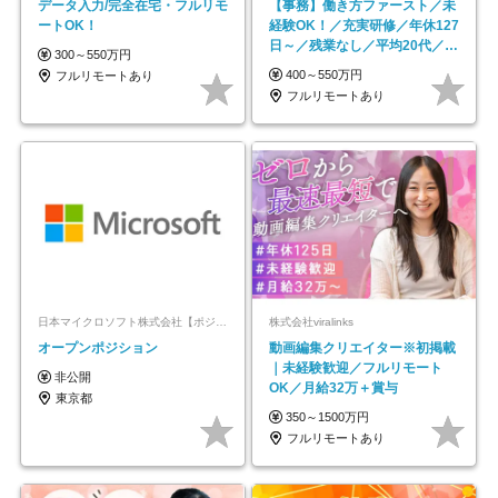
データ入力/完全在宅・フルリモ
【事務】働き方ファースト／未
ートOK！
経験OK！／充実研修／年休127
日～／残業なし／平均20代／リ
300～550万円
モートOK
400～550万円
フルリモートあり
フルリモートあり
日本マイクロソフト株式会社【ポジションマッチ登録】
株式会社viralinks
オープンポジション
動画編集クリエイター※初掲載
｜未経験歓迎／フルリモート
非公開
OK／月給32万＋賞与
東京都
350～1500万円
フルリモートあり