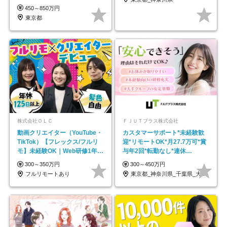
450～850万円
東京都
株式会社ＯＬＣ
ＦＪＵＴプラス株式会社
動画クリエイター（YouTube・
カスタマーサポート*未経験歓
TikTok）【フレックス/フルリ
迎*リモートOK*月27.7万可*賞
モ】未経験OK｜Web研修1年間
与年2回*転勤なし*連休
｜副業OK
OK/ZE010232
300～350万円
300～450万円
フルリモートあり
東京都_神奈川県_千葉県_大阪府_愛知県…