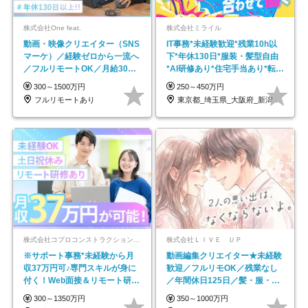
株式会社One feat.
株式会社ミライル
動画・映像クリエイター（SNS
IT事務*未経験歓迎*残業10h以
マーケ）／経験ゼロから一流へ
下*年休130日*服装・髪型自由
／フルリモートOK／月給30万
*AI研修あり*住宅手当あり*転勤
円～／年休130日以上
なし
300～1500万円
250～450万円
フルリモートあり
東京都_埼玉県_大阪府_新潟県_福岡県
株式会社コプロコンストラクション【東証プライム上場コプロ・ホールディングス子会社】
株式会社ＬＩＶＥ ＵＰ
※サポート事務*未経験から月
動画編集クリエイター★未経験
収37万円可♪専門スキルが身に
歓迎／フルリモOK／残業なし
付く！Web面接＆リモート研修
／年間休日125日／髪・服・ネ
も充実♪/a
イル自由／研修充実で安心
300～1350万円
350～1000万円