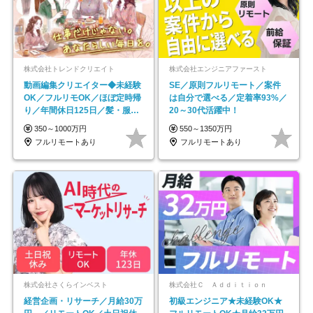
株式会社トレンドクリエイト
株式会社エンジニアファースト
動画編集クリエイター◆未経験
SE／原則フルリモート／案件
OK／フルリモOK／ほぼ定時帰
は自分で選べる／定着率93%／
り／年間休日125日／髪・服・
20～30代活躍中！
ネイル自由／副業OK
350～1000万円
550～1350万円
フルリモートあり
フルリモートあり
株式会社さくらインベスト
株式会社Ｃ Ａｄｄｉｔｉｏｎ
経営企画・リサーチ／月給30万
初級エンジニア★未経験OK★