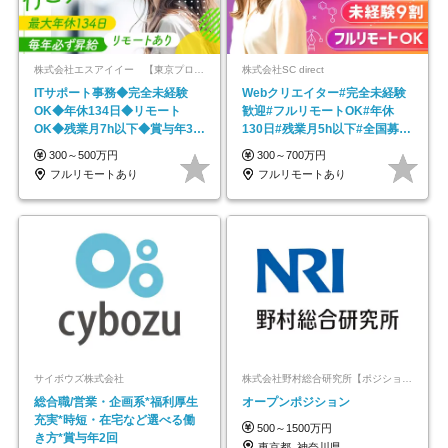
株式会社エスアイイー 【東京プロマーケット上場】
株式会社SC direct
ITサポート事務◆完全未経験
Webクリエイター#完全未経験
OK◆年休134日◆リモート
歓迎#フルリモートOK#年休
OK◆残業月7h以下◆賞与年3回
130日#残業月5h以下#全国募集
◆5年目まで必ず昇給
#最大1年の研修
300～500万円
300～700万円
フルリモートあり
フルリモートあり
サイボウズ株式会社
株式会社野村総合研究所【ポジションマッチ登録】
総合職/営業・企画系*福利厚生
オープンポジション
充実*時短・在宅など選べる働
500～1500万円
き方*賞与年2回
東京都_神奈川県