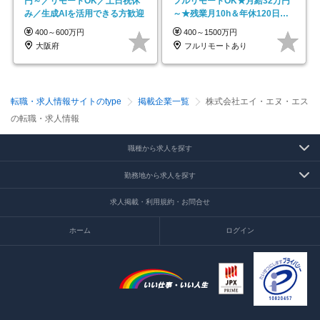
円～／リモートOK／土日祝休
フルリモートOK★月給32万円
み／生成AIを活用できる方歓迎
～★残業月10h＆年休120日以
上★副業可
400～600万円
400～1500万円
大阪府
フルリモートあり
転職・求人情報サイトのtype
掲載企業一覧
株式会社エイ・エヌ・エス
の転職・求人情報
職種から求人を探す
勤務地から求人を探す
求人掲載・利用規約・お問合せ
ホーム
ログイン