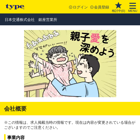
ログイン
会員登録
検討中(
0
)
MENU
日本交通株式会社 銀座営業所
会社概要
※この情報は、求人掲載当時の情報です。現在は内容が変更されている場合が
ございますのでご注意ください。
事業内容