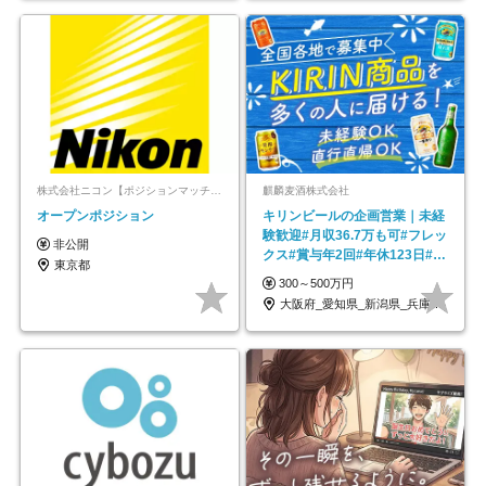
株式会社ニコン【ポジションマッチ登録】
麒麟麦酒株式会社
オープンポジション
キリンビールの企画営業｜未経
験歓迎#月収36.7万も可#フレッ
非公開
クス#賞与年2回#年休123日#完
東京都
全週休2日制
300～500万円
大阪府_愛知県_新潟県_兵庫県_福岡県