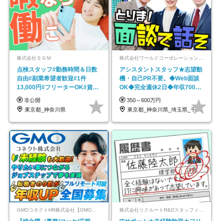
株式会社ＳＧＭ
株式会社ワールドコーポレーション 採用事業部【上場グループ】
点検スタッフ#勤務時間＆日数
アシスタントスタッフ★志望動
自由#副業希望者歓迎#1件
機・自己PR不要。◆Web面談
13,000円#フリーターOK#資格
OK◆完全週休2日◆年収700万
スキル不要
円可/p13
非公開
350～600万円
東京都_神奈川県
東京都_神奈川県_埼玉県_千葉県_大阪府…
GMOコネクトHR株式会社【GMOインターネットグループ】
株式会社リクルートR&Dスタッフィング【リクルートグループ】