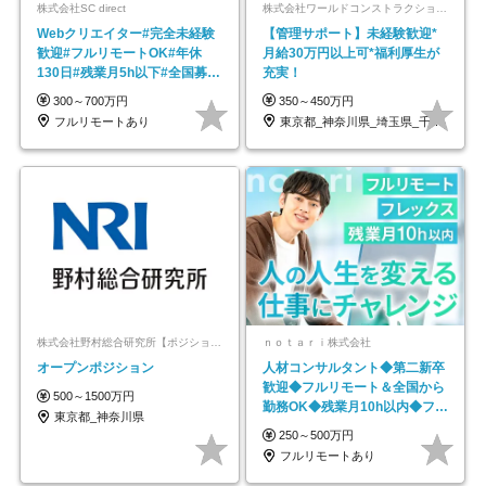
株式会社SC direct
株式会社ワールドコンストラクション 【東証一部】 (ワールドホールディングス・グループ)
Webクリエイター#完全未経験
【管理サポート】未経験歓迎*
歓迎#フルリモートOK#年休
月給30万円以上可*福利厚生が
130日#残業月5h以下#全国募集
充実！
#最大1年の研修
300～700万円
350～450万円
フルリモートあり
東京都_神奈川県_埼玉県_千葉県_大阪府…
株式会社野村総合研究所【ポジションマッチ登録】
ｎｏｔａｒｉ株式会社
オープンポジション
人材コンサルタント◆第二新卒
歓迎◆フルリモート＆全国から
500～1500万円
勤務OK◆残業月10h以内◆フレ
東京都_神奈川県
ックス制
250～500万円
フルリモートあり