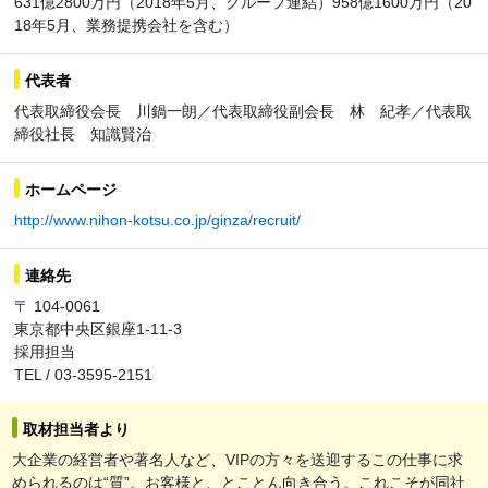
631億2800万円（2018年5月、グループ連結）958億1600万円（20
18年5月、業務提携会社を含む）
代表者
代表取締役会長 川鍋一朗／代表取締役副会長 林 紀孝／代表取
締役社長 知識賢治
ホームページ
http://www.nihon-kotsu.co.jp/ginza/recruit/
連絡先
〒 104-0061
東京都中央区銀座1-11-3
採用担当
TEL / 03-3595-2151
取材担当者より
大企業の経営者や著名人など、VIPの方々を送迎するこの仕事に求
められるのは“質”。お客様と、とことん向き合う。これこそが同社