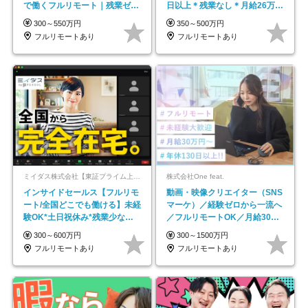
で働くフルリモート｜残業ゼロ
日以上＊残業なし＊月給26万円
で18時退勤◎
以上
300～550万円
350～500万円
フルリモートあり
フルリモートあり
ミイダス株式会社【東証プライム上場パーソルグループ】
株式会社One feat.
インサイドセールス【フルリモ
動画・映像クリエイター（SNS
ート/全国どこでも働ける】未経
マーケ）／経験ゼロから一流へ
験OK*土日祝休み*残業少なめ*
／フルリモートOK／月給30万
在宅勤務手当あり
円～／年休130日以上
300～600万円
300～1500万円
フルリモートあり
フルリモートあり