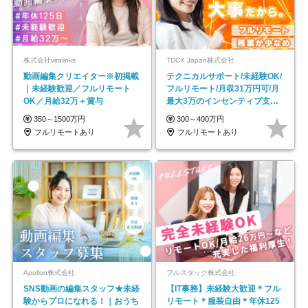
株式会社viralinks
TDCX Japan株式会社
動画編集クリエイター※初掲載
テクニカルサポート/未経験OK/
｜未経験歓迎／フルリモート
フルリモート/月収31万円可/月
OK／月給32万＋賞与
最大3万のインセンティブ支給/
平均年齢33歳
350～1500万円
300～400万円
フルリモートあり
フルリモートあり
Apollon株式会社
フルスタック株式会社
SNS動画の編集スタッフ★未経
【IT事務】未経験大歓迎＊フル
験からプロになれる！｜おうち
リモート＊服装自由＊年休125