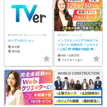
株式会社TVer【ポジションマッチ登録】
株式会社Ｃｒａｎｅ＆Ｉ
オープンポジション
インフラエンジニア*100％フル
リモート*月収50万～*クラウド
非公開
×上流工程*前職給与保証*残業
東京都
月9.8h
600～1200万円
フルリモートあり