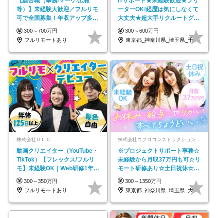
【総合職（事務/マーケ/広報
ITサポート★未経験歓迎★フリ
等）】未経験大歓迎／フルリモ
ーターOK!経歴は気にしなくて
可で全国募集！年収アップ多数
大丈夫★超大手リクルートグル
★年休最大130日★
ープの正社員/sg
300～700万円
300～600万円
フルリモートあり
東京都_神奈川県_埼玉県_千葉県_大阪府…
株式会社ＯＬＣ
株式会社コプロコンストラクション【東証プライム上場コプロ・ホールディングス子会社】
動画クリエイター（YouTube・
※プロジェクトサポート事務☆
TikTok）【フレックス/フルリ
未経験から月収37万円も可☆リ
モ】未経験OK｜Web研修1年間
モート研修あり☆土日祝休☆20
｜副業OK
代～30代活躍/b
300～350万円
300～1350万円
フルリモートあり
東京都_神奈川県_埼玉県_大阪府_愛知県…