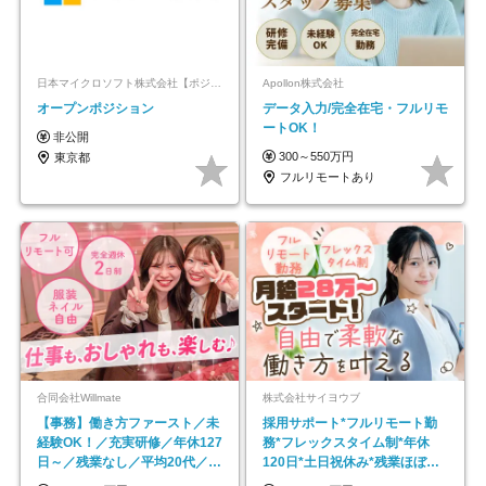
日本マイクロソフト株式会社【ポジションマッチ登録】
Apollon株式会社
オープンポジション
データ入力/完全在宅・フルリモ
ートOK！
非公開
300～550万円
東京都
フルリモートあり
合同会社Willmate
株式会社サイヨウブ
【事務】働き方ファースト／未
採用サポート*フルリモート勤
経験OK！／充実研修／年休127
務*フレックスタイム制*年休
日～／残業なし／平均20代／リ
120日*土日祝休み*残業ほぼな
モートOK
し*育児中社員8割以上