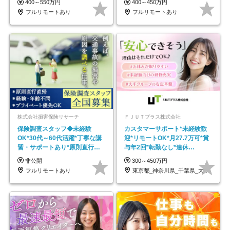
400～550万円
400～450万円
フルリモートあり
フルリモートあり
株式会社損害保険リサーチ
ＦＪＵＴプラス株式会社
保険調査スタッフ◆未経験
カスタマーサポート*未経験歓
OK*30代～60代活躍*丁寧な講
迎*リモートOK*月27.7万可*賞
習・サポートあり*原則直行直
与年2回*転勤なし*連休
帰／全国募集・業務委託
OK/ZE010232
非公開
300～450万円
フルリモートあり
東京都_神奈川県_千葉県_大阪府_愛知県…