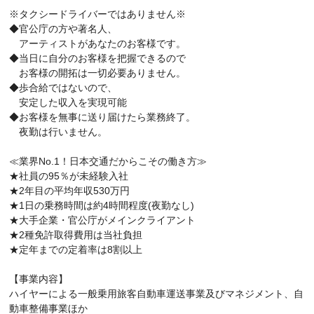
※タクシードライバーではありません※
◆官公庁の方や著名人、
アーティストがあなたのお客様です。
◆当日に自分のお客様を把握できるので
お客様の開拓は一切必要ありません。
◆歩合給ではないので、
安定した収入を実現可能
◆お客様を無事に送り届けたら業務終了。
夜勤は行いません。
≪業界No.1！日本交通だからこその働き方≫
★社員の95％が未経験入社
★2年目の平均年収530万円
★1日の乗務時間は約4時間程度(夜勤なし)
★大手企業・官公庁がメインクライアント
★2種免許取得費用は当社負担
★定年までの定着率は8割以上
【事業内容】
ハイヤーによる一般乗用旅客自動車運送事業及びマネジメント、自
動車整備事業ほか