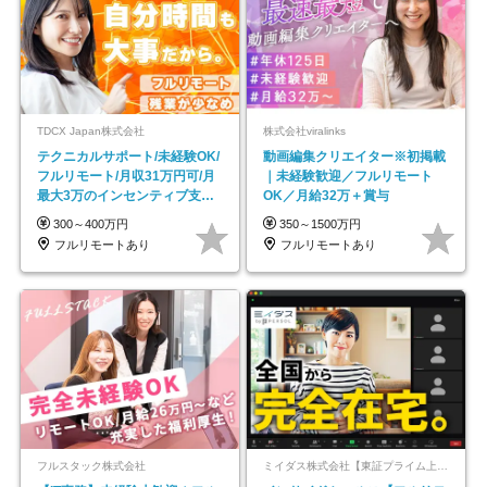
TDCX Japan株式会社
株式会社viralinks
テクニカルサポート/未経験OK/
動画編集クリエイター※初掲載
フルリモート/月収31万円可/月
｜未経験歓迎／フルリモート
最大3万のインセンティブ支給/
OK／月給32万＋賞与
平均年齢33歳
300～400万円
350～1500万円
フルリモートあり
フルリモートあり
フルスタック株式会社
ミイダス株式会社【東証プライム上場パーソルグループ】