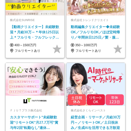
株式会社SUNRISE
株式会社トレンドクリエイト
【動画クリエイター】未経験歓
動画編集クリエイター◆未経験
迎＊月給30万～＊年休125日以
OK／フルリモOK／ほぼ定時帰
上＊フルリモ・フルフレックス
り／年間休日125日／髪・服・
◆10名の採用が決定◆
ネイル自由／副業OK
400～1500万円
350～1000万円
フルリモートあり
フルリモートあり
ＦＪＵＴプラス株式会社
株式会社さくらインベスト
カスタマーサポート*未経験歓
経営企画・リサーチ／月給30万
迎*リモートOK*月27.7万可*賞
円～／リモートOK／土日祝休
与年2回*転勤なし*連休
み／生成AIを活用できる方歓迎