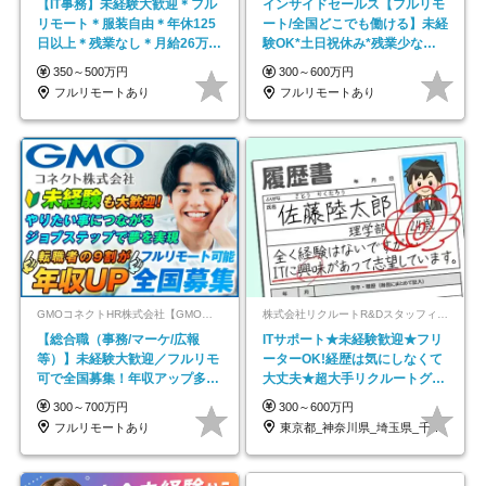
【IT事務】未経験大歓迎＊フル
インサイドセールス【フルリモ
リモート＊服装自由＊年休125
ート/全国どこでも働ける】未経
日以上＊残業なし＊月給26万円
験OK*土日祝休み*残業少なめ*
以上
在宅勤務手当あり
350～500万円
300～600万円
フルリモートあり
フルリモートあり
GMOコネクトHR株式会社【GMOインターネットグループ】
株式会社リクルートR&Dスタッフィング【リクルートグループ】
【総合職（事務/マーケ/広報
ITサポート★未経験歓迎★フリ
等）】未経験大歓迎／フルリモ
ーターOK!経歴は気にしなくて
可で全国募集！年収アップ多数
大丈夫★超大手リクルートグル
★年休最大130日★
ープの正社員/sg
300～700万円
300～600万円
フルリモートあり
東京都_神奈川県_埼玉県_千葉県_大阪府…