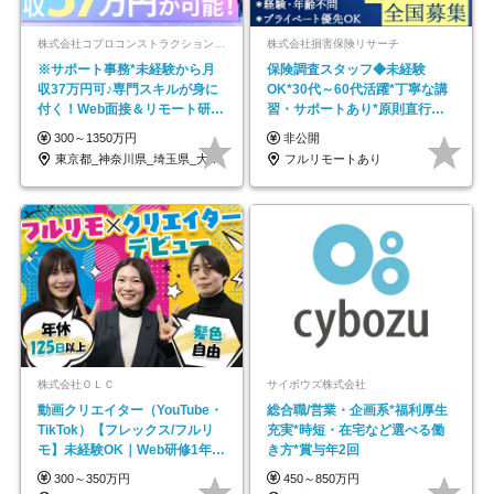
株式会社コプロコンストラクション【東証プライム上場コプロ・ホールディングス子会社】
株式会社損害保険リサーチ
※サポート事務*未経験から月
保険調査スタッフ◆未経験
収37万円可♪専門スキルが身に
OK*30代～60代活躍*丁寧な講
付く！Web面接＆リモート研修
習・サポートあり*原則直行直
も充実♪/a
帰／全国募集・業務委託
300～1350万円
非公開
東京都_神奈川県_埼玉県_大阪府_愛知県…
フルリモートあり
株式会社ＯＬＣ
サイボウズ株式会社
動画クリエイター（YouTube・
総合職/営業・企画系*福利厚生
TikTok）【フレックス/フルリ
充実*時短・在宅など選べる働
モ】未経験OK｜Web研修1年間
き方*賞与年2回
｜副業OK
300～350万円
450～850万円