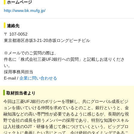
ホームページ
http://www.bk.mufg.jp/
連絡先
〒 107-0052
東京都港区赤坂3-21-20赤坂ロングビーチビル
※メールでのご質問の際は、
件名に「株式会社三菱UFJ銀行への質問」と記載しお送りくださ
い。
採用事務局担当
E-mail /
企業に問い合わせる
取材担当者より
今回は三菱UFJ銀行のポリシーを理解し、共にグローバル成長ビジ
ョンを描いていける仲間を求めているとのこと。銀行というと、金
融知識などの高い専門性が必要であるように感じるが、長期的な視
野で会社の成長を担うメンバーの採用であり、特別な知識やスキル
は入社後のOJT・研修を通じて身につけていくという。ビッグプロ
ジェクトに参画したい方にとって、今は絶好のタイミングであるこ