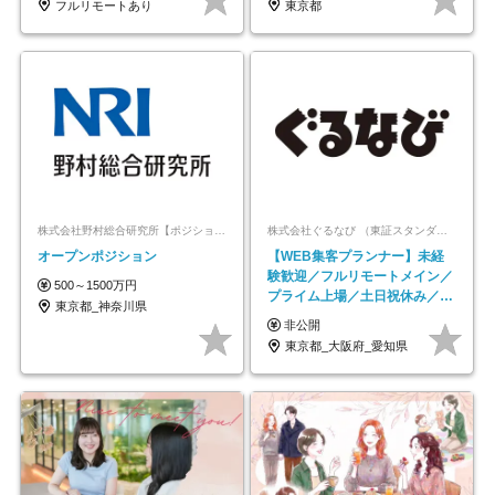
フルリモートあり
東京都
株式会社野村総合研究所【ポジションマッチ登録】
株式会社ぐるなび （東証スタンダード上場）
オープンポジション
【WEB集客プランナー】未経
験歓迎／フルリモートメイン／
500～1500万円
プライム上場／土日祝休み／東
東京都_神奈川県
京・大阪・名古屋
非公開
東京都_大阪府_愛知県