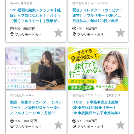
Apollon株式会社
株式会社さくらインベスト
SNS動画の編集スタッフ★未経
配信ディレクター（ウェビナー
験からプロになれる！｜おうち
運営）／フルリモートOK／土
で働くフルリモート｜残業ゼロ
日祝休み／年休123日／年収
で18時退勤◎
600万円可
300～550万円
400～600万円
フルリモートあり
フルリモートあり
株式会社One feat.
株式会社エスアイイー 【東京プロマーケット上場】
動画・映像クリエイター（SNS
ITサポート事務◆完全未経験
マーケ）／経験ゼロから一流へ
OK◆年休134日◆リモート
／フルリモートOK／月給30万
OK◆残業月7h以下◆賞与年3回
円～／年休130日以上
◆5年目まで必ず昇給
300～1500万円
300～500万円
フルリモートあり
フルリモートあり