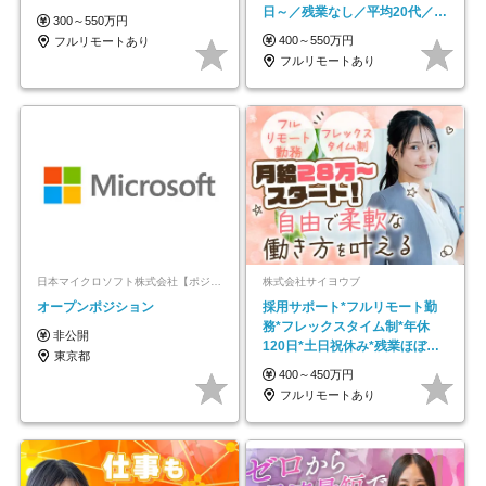
日～／残業なし／平均20代／リ
300～550万円
モートOK
400～550万円
フルリモートあり
フルリモートあり
日本マイクロソフト株式会社【ポジションマッチ登録】
株式会社サイヨウブ
オープンポジション
採用サポート*フルリモート勤
務*フレックスタイム制*年休
非公開
120日*土日祝休み*残業ほぼな
東京都
し*育児中社員8割以上
400～450万円
フルリモートあり