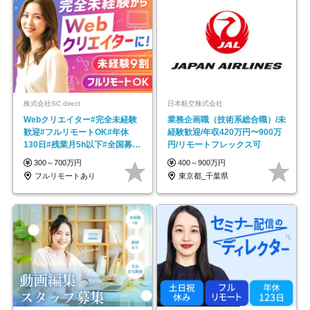
株式会社SC direct
日本航空株式会社
Webクリエイター#完全未経験
業務企画職（技術系総合職）/未
歓迎#フルリモートOK#年休
経験歓迎/年収420万円〜900万
130日#残業月5h以下#全国募集
円/リモートフレックス可
#最大1年の研修
300～700万円
400～900万円
フルリモートあり
東京都_千葉県