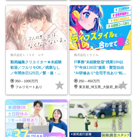
株式会社ＬＩＶＥ ＵＰ
株式会社ミライル
動画編集クリエイター★未経験
IT事務*未経験歓迎*残業10h以
歓迎／フルリモOK／残業なし
下*年休130日*服装・髪型自由
／年間休日125日／髪・服・ネ
*AI研修あり*住宅手当あり*転勤
イル自由／研修充実で安心
なし
350～1000万円
250～450万円
フルリモートあり
東京都_埼玉県_大阪府_新潟県_福岡県