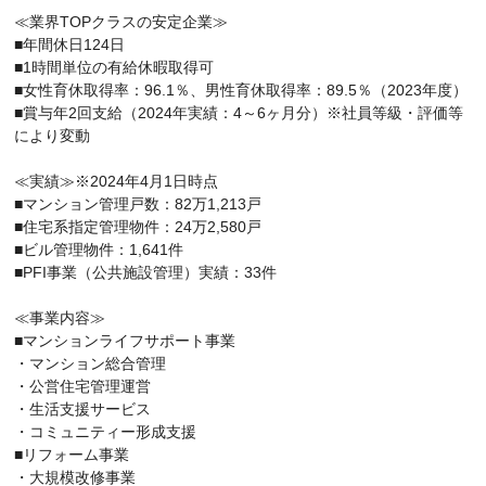
≪業界TOPクラスの安定企業≫
■年間休日124日
■1時間単位の有給休暇取得可
■女性育休取得率：96.1％、男性育休取得率：89.5％（2023年度）
■賞与年2回支給（2024年実績：4～6ヶ月分）※社員等級・評価等
により変動
≪実績≫※2024年4月1日時点
■マンション管理戸数：82万1,213戸
■住宅系指定管理物件：24万2,580戸
■ビル管理物件：1,641件
■PFI事業（公共施設管理）実績：33件
≪事業内容≫
■マンションライフサポート事業
・マンション総合管理
・公営住宅管理運営
・生活支援サービス
・コミュニティー形成支援
■リフォーム事業
・大規模改修事業