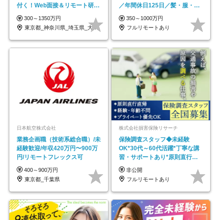
付く！Web面接＆リモート研修
／年間休日125日／髪・服・ネ
も充実♪/a
イル自由／研修充実で安心
300～1350万円
350～1000万円
東京都_神奈川県_埼玉県_大阪府_愛知県…
フルリモートあり
日本航空株式会社
株式会社損害保険リサーチ
業務企画職（技術系総合職）/未
保険調査スタッフ◆未経験
経験歓迎/年収420万円〜900万
OK*30代～60代活躍*丁寧な講
円/リモートフレックス可
習・サポートあり*原則直行直
帰／全国募集・業務委託
400～900万円
非公開
東京都_千葉県
フルリモートあり