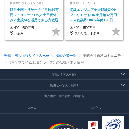
株式会社さくらインベスト
株式会社Ｃ Ａｄｄｉｔｉｏｎ
経営企画・リサーチ／月給30万
初級エンジニア★未経験OK★
円～／リモートOK／土日祝休
フルリモートOK★月給32万円
み／生成AIを活用できる方歓迎
～★残業月10h＆年休120日以
上★副業可
400～600万円
400～1500万円
大阪府
フルリモートあり
転職・求人情報サイトのtype
掲載企業一覧
株式会社東急コミュニティ
ー【東証プライム上場グループ】の転職・求人情報
職種から求人を探す
勤務地から求人を探す
求人掲載・利用規約・お問合せ
ホーム
ログイン