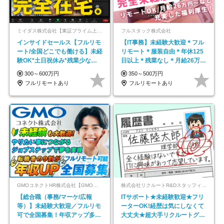
ミイダス株式会社【東証プライム上場パーソルグループ】
フルスタック株式会社
インサイドセールス【フルリモ
【IT事務】未経験大歓迎＊フル
ート/全国どこでも働ける】未経
リモート＊服装自由＊年休125
験OK*土日祝休み*残業少なめ*
日以上＊残業なし＊月給26万円
在宅勤務手当あり
以上
300～600万円
350～500万円
フルリモートあり
フルリモートあり
GMOコネクトHR株式会社【GMOインターネットグループ】
株式会社リクルートR&Dスタッフィング【リクルートグループ】
【総合職（事務/マーケ/広報
ITサポート★未経験歓迎★フリ
等）】未経験大歓迎／フルリモ
ーターOK!経歴は気にしなくて
可で全国募集！年収アップ多数
大丈夫★超大手リクルートグル
★年休最大130日★
ープの正社員/sg