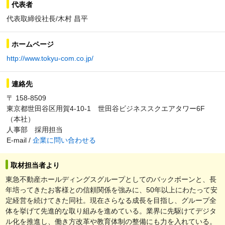
代表者
代表取締役社長/木村 昌平
ホームページ
http://www.tokyu-com.co.jp/
連絡先
〒 158-8509
東京都世田谷区用賀4-10-1 世田谷ビジネススクエアタワー6F
（本社）
人事部 採用担当
E-mail /
企業に問い合わせる
取材担当者より
東急不動産ホールディングスグループとしてのバックボーンと、長
年培ってきたお客様との信頼関係を強みに、50年以上にわたって安
定経営を続けてきた同社。現在さらなる成長を目指し、グループ全
体を挙げて先進的な取り組みを進めている。業界に先駆けてデジタ
ル化を推進し、働き方改革や教育体制の整備にも力を入れている。