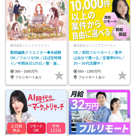
株式会社トレンドクリエイト
株式会社エンジニアファースト
動画編集クリエイター◆未経験
SE／原則フルリモート／案件
OK／フルリモOK／ほぼ定時帰
は自分で選べる／定着率93%／
り／年間休日125日／髪・服・
20～30代活躍中！
ネイル自由／副業OK
350～1000万円
550～1350万円
フルリモートあり
フルリモートあり