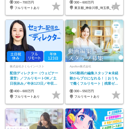
300～700万円
300～600万円
フルリモートあり
東京都_神奈川県_埼玉県_千葉県_大阪府…
株式会社さくらインベスト
Apollon株式会社
配信ディレクター（ウェビナー
SNS動画の編集スタッフ★未経
運営）／フルリモートOK／土
験からプロになれる！｜おうち
日祝休み／年休123日／年収
で働くフルリモート｜残業ゼロ
600万円可
で18時退勤◎
400～600万円
300～550万円
フルリモートあり
フルリモートあり