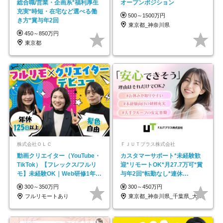
総合職/営業・企画系*福利厚生
オープンポジション
充実*時短・在宅など選べる働
500～1500万円
き方*賞与年2回
東京都_神奈川県
450～850万円
東京都
株式会社ＯＬＣ
ＦＪＵＴプラス株式会社
動画クリエイター（YouTube・
カスタマーサポート*未経験歓
TikTok）【フレックス/フルリ
迎*リモートOK*月27.7万可*賞
モ】未経験OK｜Web研修1年間
与年2回*転勤なし*連休
｜副業OK
OK/ZE010232
300～350万円
300～450万円
フルリモートあり
東京都_神奈川県_千葉県_大阪府_愛知県…