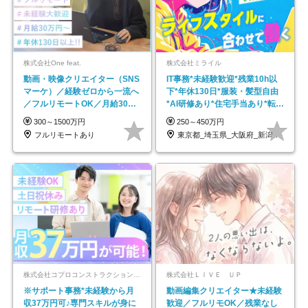
株式会社One feat.
株式会社ミライル
動画・映像クリエイター（SNS
IT事務*未経験歓迎*残業10h以
マーケ）／経験ゼロから一流へ
下*年休130日*服装・髪型自由
／フルリモートOK／月給30万
*AI研修あり*住宅手当あり*転勤
円～／年休130日以上
なし
300～1500万円
250～450万円
フルリモートあり
東京都_埼玉県_大阪府_新潟県_福岡県
株式会社コプロコンストラクション【東証プライム上場コプロ・ホールディングス子会社】
株式会社ＬＩＶＥ ＵＰ
※サポート事務*未経験から月
動画編集クリエイター★未経験
収37万円可♪専門スキルが身に
歓迎／フルリモOK／残業なし