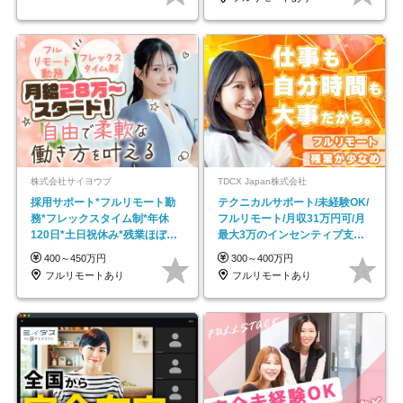
株式会社サイヨウブ
TDCX Japan株式会社
採用サポート*フルリモート勤
テクニカルサポート/未経験OK/
務*フレックスタイム制*年休
フルリモート/月収31万円可/月
120日*土日祝休み*残業ほぼな
最大3万のインセンティブ支給/
し*育児中社員8割以上
平均年齢33歳
400～450万円
300～400万円
フルリモートあり
フルリモートあり