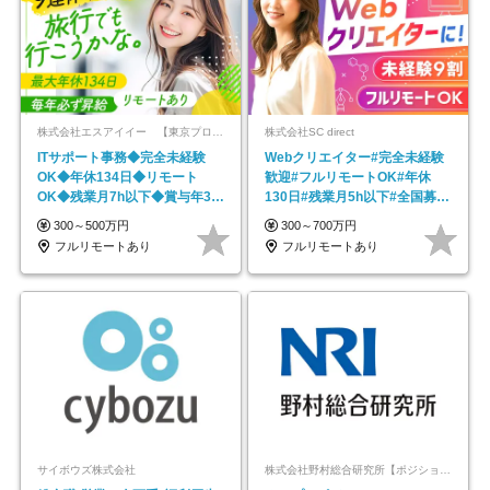
株式会社エスアイイー 【東京プロマーケット上場】
株式会社SC direct
ITサポート事務◆完全未経験
Webクリエイター#完全未経験
OK◆年休134日◆リモート
歓迎#フルリモートOK#年休
OK◆残業月7h以下◆賞与年3回
130日#残業月5h以下#全国募集
◆5年目まで必ず昇給
#最大1年の研修
300～500万円
300～700万円
フルリモートあり
フルリモートあり
サイボウズ株式会社
株式会社野村総合研究所【ポジションマッチ登録】