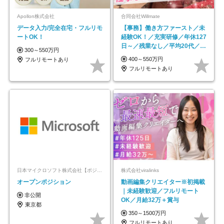
Apollon株式会社
合同会社Willmate
データ入力/完全在宅・フルリモ
【事務】働き方ファースト／未
ートOK！
経験OK！／充実研修／年休127
日～／残業なし／平均20代／リ
300～550万円
モートOK
400～550万円
フルリモートあり
フルリモートあり
日本マイクロソフト株式会社【ポジションマッチ登録】
株式会社viralinks
オープンポジション
動画編集クリエイター※初掲載
｜未経験歓迎／フルリモート
非公開
OK／月給32万＋賞与
東京都
350～1500万円
フルリモートあり