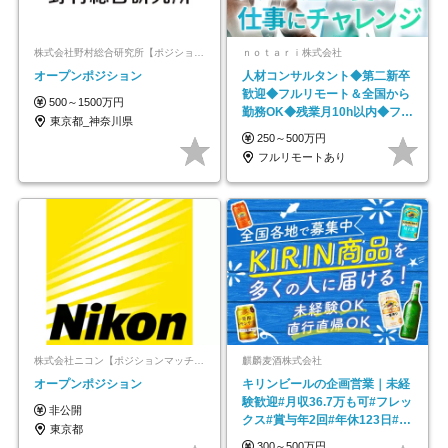
株式会社野村総合研究所【ポジションマッチ登録】
ｎｏｔａｒｉ株式会社
オープンポジション
人材コンサルタント◆第二新卒
歓迎◆フルリモート＆全国から
500～1500万円
勤務OK◆残業月10h以内◆フレ
東京都_神奈川県
ックス制
250～500万円
フルリモートあり
株式会社ニコン【ポジションマッチ登録】
麒麟麦酒株式会社
オープンポジション
キリンビールの企画営業｜未経
験歓迎#月収36.7万も可#フレッ
非公開
クス#賞与年2回#年休123日#完
東京都
全週休2日制
300～500万円