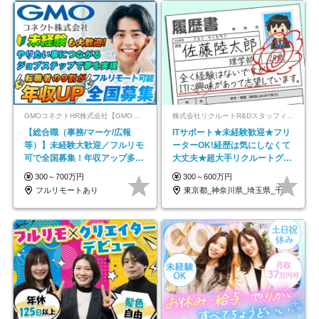
GMOコネクトHR株式会社【GMOインターネットグループ】
株式会社リクルートR&Dスタッフィング【リクルートグループ】
【総合職（事務/マーケ/広報
ITサポート★未経験歓迎★フリ
等）】未経験大歓迎／フルリモ
ーターOK!経歴は気にしなくて
可で全国募集！年収アップ多数
大丈夫★超大手リクルートグル
★年休最大130日★
ープの正社員/sg
300～700万円
300～600万円
フルリモートあり
東京都_神奈川県_埼玉県_千葉県_大阪府…