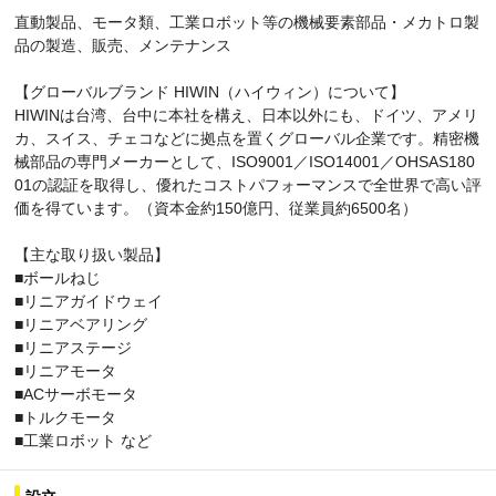
直動製品、モータ類、工業ロボット等の機械要素部品・メカトロ製
品の製造、販売、メンテナンス
【グローバルブランド HIWIN（ハイウィン）について】
HIWINは台湾、台中に本社を構え、日本以外にも、ドイツ、アメリ
カ、スイス、チェコなどに拠点を置くグローバル企業です。精密機
械部品の専門メーカーとして、ISO9001／ISO14001／OHSAS180
01の認証を取得し、優れたコストパフォーマンスで全世界で高い評
価を得ています。（資本金約150億円、従業員約6500名）
【主な取り扱い製品】
■ボールねじ
■リニアガイドウェイ
■リニアベアリング
■リニアステージ
■リニアモータ
■ACサーボモータ
■トルクモータ
■工業ロボット など