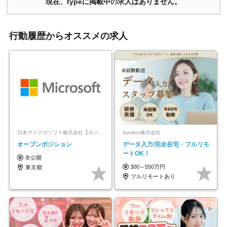
現在、typeに掲載中の求人はありません。
行動履歴からオススメの求人
日本マイクロソフト株式会社【ポジションマッチ登録】
Apollon株式会社
オープンポジション
データ入力/完全在宅・フルリモ
ートOK！
非公開
300～550万円
東京都
フルリモートあり