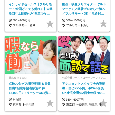
インサイドセールス【フルリモ
動画・映像クリエイター（SNS
ート/全国どこでも働ける】未経
マーケ）／経験ゼロから一流へ
験OK*土日祝休み*残業少なめ*
／フルリモートOK／月給30万
在宅勤務手当あり
円～／年休130日以上
300～600万円
300～1500万円
フルリモートあり
フルリモートあり
株式会社ＳＧＭ
株式会社ワールドコーポレーション 採用事業部【上場グループ】
点検スタッフ#勤務時間＆日数
アシスタントスタッフ★志望動
自由#副業希望者歓迎#1件
機・自己PR不要。◆Web面談
13,000円#フリーターOK#資格
OK◆完全週休2日◆年収700万
スキル不要
円可/p13
非公開
350～600万円
東京都_神奈川県
東京都_神奈川県_埼玉県_千葉県_大阪府…