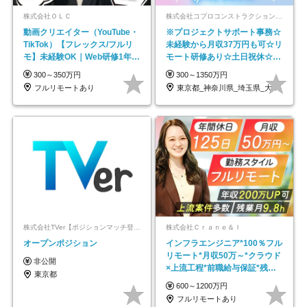
株式会社ＯＬＣ
株式会社コプロコンストラクション【東証プライム上場コプロ・ホールディングス子会社】
動画クリエイター（YouTube・
※プロジェクトサポート事務☆
TikTok）【フレックス/フルリ
未経験から月収37万円も可☆リ
モ】未経験OK｜Web研修1年間
モート研修あり☆土日祝休☆20
｜副業OK
代～30代活躍/b
300～350万円
300～1350万円
フルリモートあり
東京都_神奈川県_埼玉県_大阪府_愛知県…
株式会社TVer【ポジションマッチ登録】
株式会社Ｃｒａｎｅ＆Ｉ
オープンポジション
インフラエンジニア*100％フル
リモート*月収50万～*クラウド
非公開
×上流工程*前職給与保証*残業
東京都
月9.8h
600～1200万円
フルリモートあり