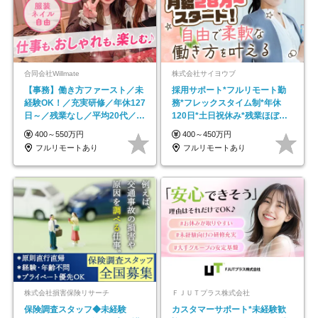
合同会社Willmate
株式会社サイヨウブ
【事務】働き方ファースト／未
採用サポート*フルリモート勤
経験OK！／充実研修／年休127
務*フレックスタイム制*年休
日～／残業なし／平均20代／リ
120日*土日祝休み*残業ほぼな
モートOK
し*育児中社員8割以上
400～550万円
400～450万円
フルリモートあり
フルリモートあり
株式会社損害保険リサーチ
ＦＪＵＴプラス株式会社
保険調査スタッフ◆未経験
カスタマーサポート*未経験歓