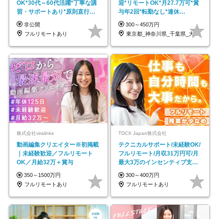
OK*30代～60代活躍*丁寧な講
迎*リモートOK*月27.7万可*賞
習・サポートあり*原則直行直
与年2回*転勤なし*連休
帰／全国募集・業務委託
OK/ZE010232
非公開
300～450万円
フルリモートあり
東京都_神奈川県_千葉県_大阪府_愛知県…
株式会社viralinks
TDCX Japan株式会社
動画編集クリエイター※初掲載
テクニカルサポート/未経験OK/
｜未経験歓迎／フルリモート
フルリモート/月収31万円可/月
OK／月給32万＋賞与
最大3万のインセンティブ支給/
平均年齢33歳
350～1500万円
300～400万円
フルリモートあり
フルリモートあり