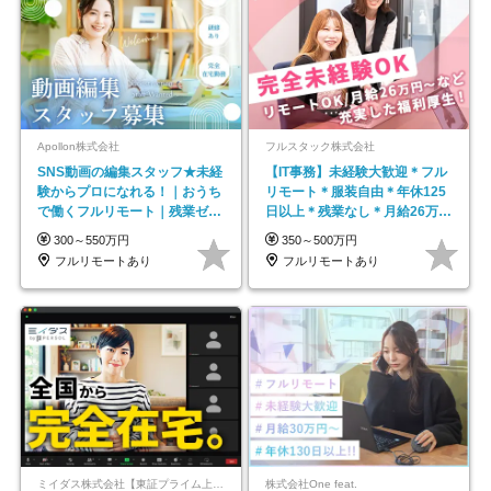
Apollon株式会社
フルスタック株式会社
SNS動画の編集スタッフ★未経
【IT事務】未経験大歓迎＊フル
験からプロになれる！｜おうち
リモート＊服装自由＊年休125
で働くフルリモート｜残業ゼロ
日以上＊残業なし＊月給26万円
で18時退勤◎
以上
300～550万円
350～500万円
フルリモートあり
フルリモートあり
ミイダス株式会社【東証プライム上場パーソルグループ】
株式会社One feat.