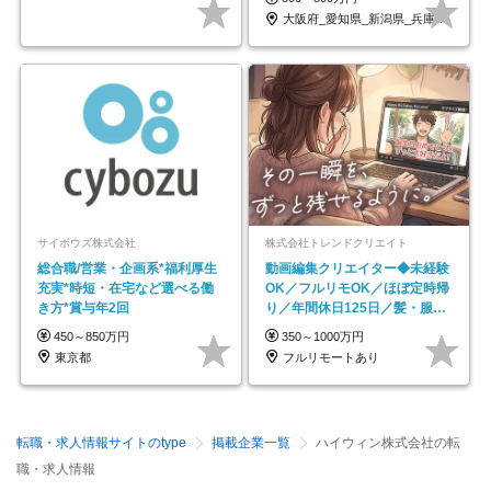
大阪府_愛知県_新潟県_兵庫県_福岡県
サイボウズ株式会社
株式会社トレンドクリエイト
総合職/営業・企画系*福利厚生
動画編集クリエイター◆未経験
充実*時短・在宅など選べる働
OK／フルリモOK／ほぼ定時帰
き方*賞与年2回
り／年間休日125日／髪・服・
ネイル自由／副業OK
450～850万円
350～1000万円
東京都
フルリモートあり
転職・求人情報サイトのtype
掲載企業一覧
ハイウィン株式会社の転
職・求人情報