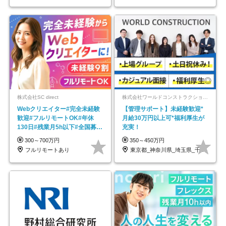
株式会社SC direct
株式会社ワールドコンストラクション 【東証一部】 (ワールドホールディングス・グループ)
Webクリエイター#完全未経験
【管理サポート】未経験歓迎*
歓迎#フルリモートOK#年休
月給30万円以上可*福利厚生が
130日#残業月5h以下#全国募集
充実！
#最大1年の研修
300～700万円
350～450万円
フルリモートあり
東京都_神奈川県_埼玉県_千葉県_大阪府…