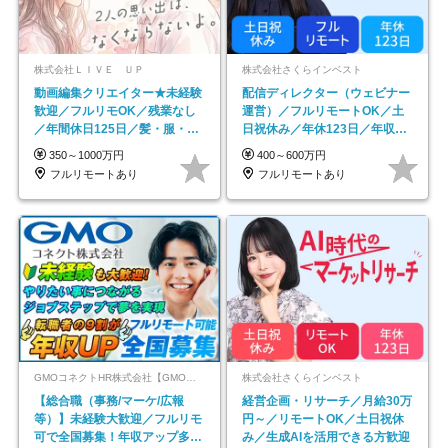
株式会社ＬＩＶＥ ＵＰ
株式会社さくらインベスト
動画編集クリエイター★未経験
配信ディレクター（ウェビナー
歓迎／フルリモOK／残業なし
運営）／フルリモートOK／土
／年間休日125日／髪・服・ネ
日祝休み／年休123日／年収
イル自由／研修充実で安心
600万円可
350～1000万円
400～600万円
フルリモートあり
フルリモートあり
GMOコネクトHR株式会社【GMOインターネットグループ】
株式会社さくらインベスト
【総合職（事務/マーケ/広報
経営企画・リサーチ／月給30万
等）】未経験大歓迎／フルリモ
円～／リモートOK／土日祝休
可で全国募集！年収アップ多数
み／生成AIを活用できる方歓迎