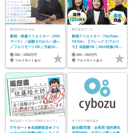
株式会社One feat.
株式会社ＯＬＣ
動画・映像クリエイター（SNS
動画クリエイター（YouTube・
マーケ）／経験ゼロから一流へ
TikTok）【フレックス/フルリ
／フルリモートOK／月給30万
モ】未経験OK｜Web研修1年間
円～／年休130日以上
｜副業OK
300～1500万円
300～350万円
フルリモートあり
フルリモートあり
株式会社リクルートR&Dスタッフィング【リクルートグループ】
サイボウズ株式会社
ITサポート★未経験歓迎★フリ
総合職/営業・企画系*福利厚生