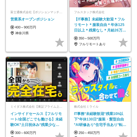
富士通株式会社【ポジションマッチ登録】
フルスタック株式会社
営業系オープンポジション
【IT事務】未経験大歓迎＊フル
リモート＊服装自由＊年休125
400～900万円
日以上＊残業なし＊月給26万円
神奈川県
以上
350～500万円
フルリモートあり
ミイダス株式会社【東証プライム上場パーソルグループ】
株式会社ミライル
インサイドセールス【フルリモ
IT事務*未経験歓迎*残業10h以
ート/全国どこでも働ける】未経
下*年休130日*服装・髪型自由
験OK*土日祝休み*残業少なめ*
*AI研修あり*住宅手当あり*転勤
在宅勤務手当あり
なし
300～600万円
250～450万円