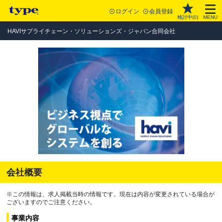
ログイン
会員登録
検討中(
0
)
MENU
HAVIサプライチェーン・ソリューションズ・ジャパン合同会社
会社概要
※この情報は、求人掲載当時の情報です。現在は内容が変更されている場合が
ございますのでご注意ください。
事業内容