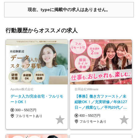
現在、typeに掲載中の求人はありません。
行動履歴からオススメの求人
Apollon株式会社
合同会社Willmate
データ入力/完全在宅・フルリモ
【事務】働き方ファースト／未
ートOK！
経験OK！／充実研修／年休127
日～／残業なし／平均20代／リ
300～550万円
モートOK
400～550万円
フルリモートあり
フルリモートあり