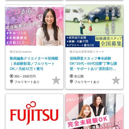
株式会社viralinks
株式会社損害保険リサーチ
動画編集クリエイター※初掲載
保険調査スタッフ◆未経験
｜未経験歓迎／フルリモート
OK*30代～60代活躍*丁寧な講
OK／月給32万＋賞与
習・サポートあり*原則直行直
帰／全国募集・業務委託
350～1500万円
非公開
フルリモートあり
フルリモートあり