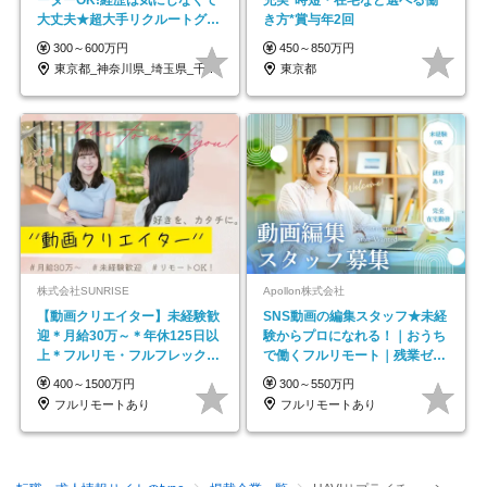
ーターOK!経歴は気にしなくて
充実*時短・在宅など選べる働
大丈夫★超大手リクルートグル
き方*賞与年2回
ープの正社員/sg
300～600万円
450～850万円
東京都_神奈川県_埼玉県_千葉県_大阪府…
東京都
株式会社SUNRISE
Apollon株式会社
【動画クリエイター】未経験歓
SNS動画の編集スタッフ★未経
迎＊月給30万～＊年休125日以
験からプロになれる！｜おうち
上＊フルリモ・フルフレックス
で働くフルリモート｜残業ゼロ
◆10名の採用が決定◆
で18時退勤◎
400～1500万円
300～550万円
フルリモートあり
フルリモートあり