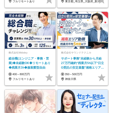
フルリモートあり
東京都_埼玉県_大阪府_新潟県_福岡県
株式会社Widsley
株式会社サウンドテクニカ
総合職(エンジニア・事務・営
サポート事務*未経験から月給
業)◆未経験OK◆リモートあり
27万円確約*残業月5h以下*日立
◆残業月3h◆服装髪型自由
G受託の安定基盤*湘南エリア勤
務
400～800万円
350～500万円
フルリモートあり
神奈川県