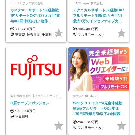
ＦＪＵＴプラス株式会社
TDCX Japan株式会社
カスタマーサポート*未経験歓
テクニカルサポート/未経験OK/
迎*リモートOK*月27.7万可*賞
フルリモート/月収31万円可/月
与年2回*転勤なし*連休
最大3万のインセンティブ支給/
OK/ZE010232
平均年齢33歳
300～450万円
300～400万円
東京都_神奈川県_千葉県_大阪府_愛知県…
フルリモートあり
富士通株式会社【ポジションマッチ登録】
株式会社SC direct
IT系オープンポジション
Webクリエイター#完全未経験
歓迎#フルリモートOK#年休
400～900万円
130日#残業月5h以下#全国募集
神奈川県
#最大1年の研修
300～700万円
フルリモートあり