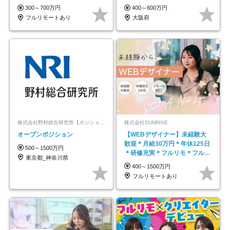
★年休最大130日★
300～700万円
400～600万円
フルリモートあり
大阪府
株式会社野村総合研究所【ポジションマッチ登録】
株式会社SUNRISE
オープンポジション
【WEBデザイナー】未経験大
歓迎＊月給30万円＊年休125日
500～1500万円
＊研修充実＊フルリモ＊フルフ
東京都_神奈川県
レックス＊
400～1500万円
フルリモートあり