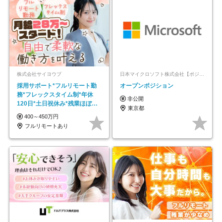
株式会社サイヨウブ
日本マイクロソフト株式会社【ポジションマッチ登録】
採用サポート*フルリモート勤
オープンポジション
務*フレックスタイム制*年休
非公開
120日*土日祝休み*残業ほぼな
東京都
し*育児中社員8割以上
400～450万円
フルリモートあり