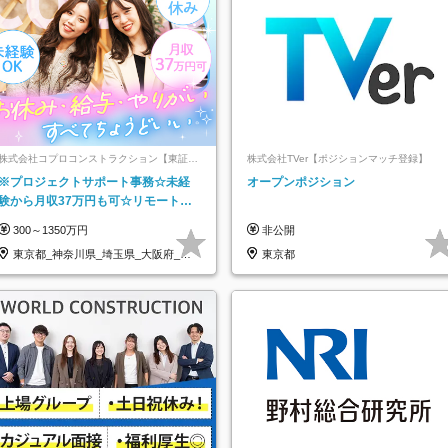
株式会社コプロコンストラクション【東証プ
株式会社TVer【ポジションマッチ登録】
ライム上場コプロ・ホールディングス子会
※プロジェクトサポート事務☆未経
オープンポジション
社】
験から月収37万円も可☆リモート研
修あり☆土日祝休☆20代～30代活躍/
300～1350万円
非公開
b
東京都_神奈川県_埼玉県_大阪府_愛
東京都
知県…