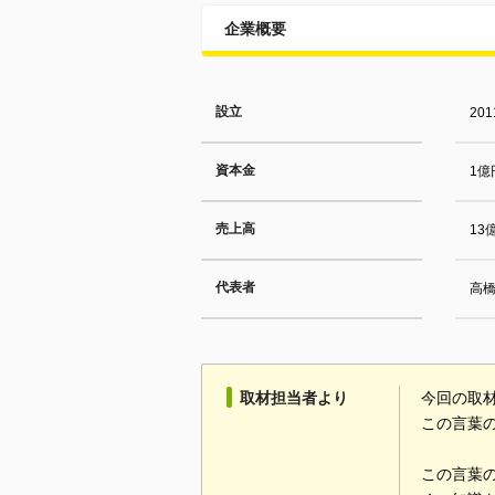
企業概要
設立
20
資本金
1億
売上高
13
代表者
高
取材担当者より
今回の取
この言葉
この言葉