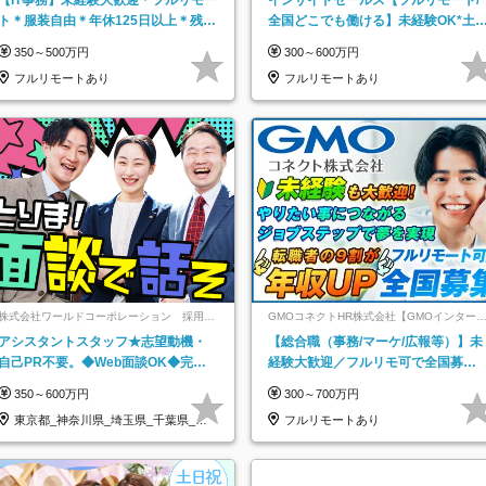
ト＊服装自由＊年休125日以上＊残業
全国どこでも働ける】未経験OK*土
なし＊月給26万円以上
祝休み*残業少なめ*在宅勤務手当あ
350～500万円
300～600万円
フルリモートあり
フルリモートあり
株式会社ワールドコーポレーション 採用事
GMOコネクトHR株式会社【GMOインター
業部【上場グループ】
ットグループ】
アシスタントスタッフ★志望動機・
【総合職（事務/マーケ/広報等）】未
自己PR不要。◆Web面談OK◆完全
経験大歓迎／フルリモ可で全国募
週休2日◆年収700万円可/p13
集！年収アップ多数★年休最大130日
350～600万円
300～700万円
★
東京都_神奈川県_埼玉県_千葉県_大
フルリモートあり
阪府…