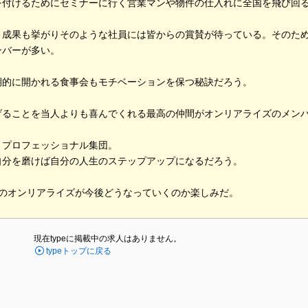
を付けるためにセミナーに行く営業マンや物件の仕入れに全国を飛び回
、成果も挙がりそのような社員には皆からの賞賛が待っている。そのた
ンバーが多い。
期的に開かれる食事会もモチベーションを保つ秘訣だろう。
げることを当人よりも喜んでくれる最高の仲間がオンリアライズのメン
くプロフェッショナル集団。
自分を磨けば自分の人生のステップアップになるだろう。
目のオンリアライズが今後どうなっていくのか楽しみだ。
現在typeに掲載中の求人はありません。
typeトップに戻る