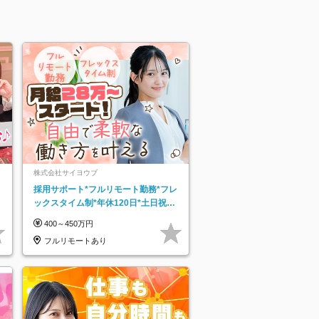
株式会社サイヨウブ
採用サポート*フルリモート勤務*フレ
ックスタイム制*年休120日*土日祝休
み*残業ほぼなし*育児中社員8割以上
400～450万円
フルリモートあり