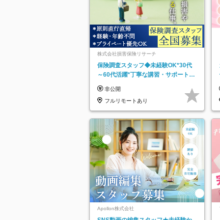
株式会社損害保険リサーチ
保険調査スタッフ◆未経験OK*30代
～60代活躍*丁寧な講習・サポートあ
り*原則直行直帰／全国募集・業務委
非公開
託
フルリモートあり
Apollon株式会社
SNS動画の編集スタッフ★未経験か