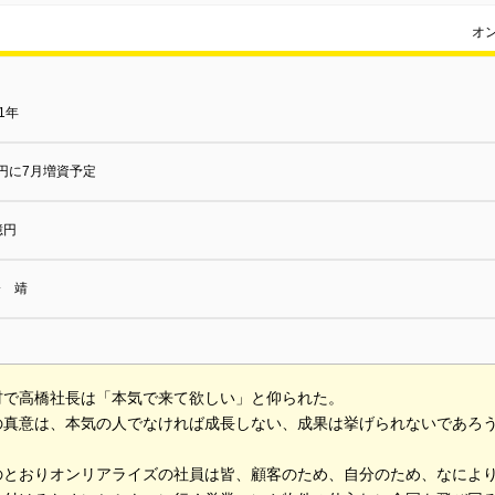
オ
11年
円に7月増資予定
億円
橋 靖
材で高橋社長は「本気で来て欲しい」と仰られた。
の真意は、本気の人でなければ成長しない、成果は挙げられないであろ
のとおりオンリアライズの社員は皆、顧客のため、自分のため、なによ