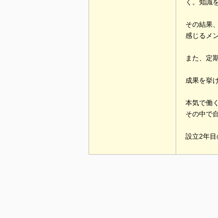
く。知識
その結果
感じるメ
また、定
成果を挙
本気で働
その中で
設立2年