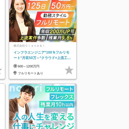
株式会社Ｃｒａｎｅ＆Ｉ
インフラエンジニア*100％フルリモ
ート*月収50万～*クラウド×上流工程
*前職給与保証*残業月9.8h
600～1200万円
フルリモートあり