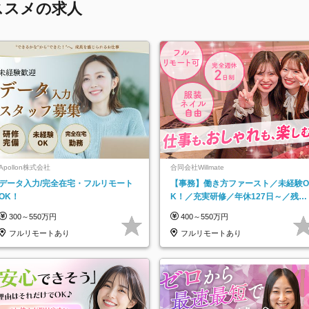
ススメの求人
Apollon株式会社
合同会社Willmate
データ入力/完全在宅・フルリモート
【事務】働き方ファースト／未経験O
OK！
K！／充実研修／年休127日～／残業
なし／平均20代／リモートOK
300～550万円
400～550万円
フルリモートあり
フルリモートあり