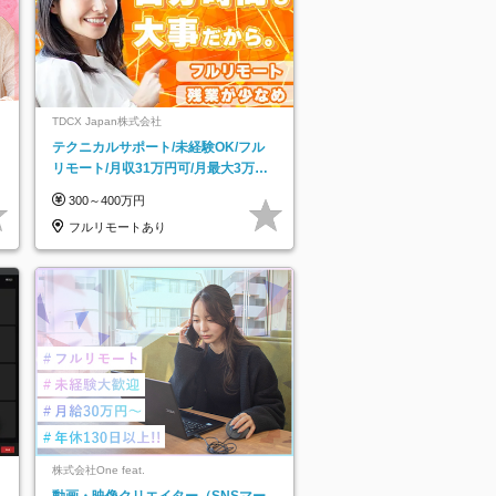
TDCX Japan株式会社
テクニカルサポート/未経験OK/フル
リモート/月収31万円可/月最大3万の
インセンティブ支給/平均年齢33歳
300～400万円
フルリモートあり
株式会社One feat.
動画・映像クリエイター（SNSマー