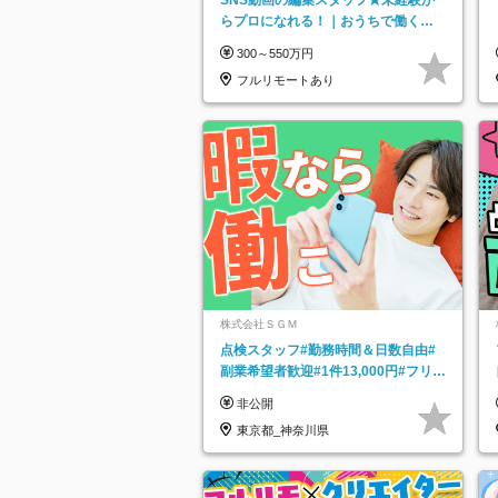
らプロになれる！｜おうちで働くフ
ルリモート｜残業ゼロで18時退勤◎
300～550万円
フルリモートあり
株式会社ＳＧＭ
点検スタッフ#勤務時間＆日数自由#
副業希望者歓迎#1件13,000円#フリー
ターOK#資格スキル不要
非公開
東京都_神奈川県