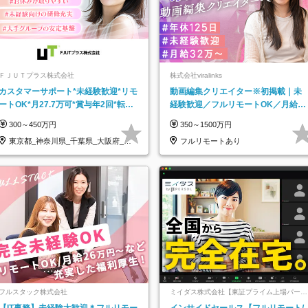
ＦＪＵＴプラス株式会社
株式会社viralinks
カスタマーサポート*未経験歓迎*リモ
動画編集クリエイター※初掲載｜未
ートOK*月27.7万可*賞与年2回*転勤
経験歓迎／フルリモートOK／月給32
なし*連休OK/ZE010232
万＋賞与
300～450万円
350～1500万円
東京都_神奈川県_千葉県_大阪府_愛
フルリモートあり
知県…
フルスタック株式会社
ミイダス株式会社【東証プライム上場パーソ
ルグループ】
【IT事務】未経験大歓迎＊フルリモー
インサイドセールス【フルリモート/