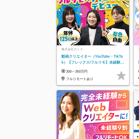
株式会社ＯＬＣ
動画クリエイター（YouTube・TikTo
k）【フレックス/フルリモ】未経験O
K｜Web研修1年間｜副業OK
300～350万円
フルリモートあり