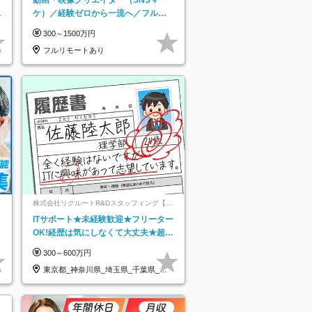
日
ケ）／経験ゼロから一流へ／フルリ
り
モートOK／月給30万円～／年休130
300～1500万円
日以上
フルリモートあり
ネ
株式会社リクルートR&Dスタッフィング【リ
クルートグループ】
ITサポート★未経験歓迎★フリーター
OK!経歴は気にしなくて大丈夫★超大
手リクルートグループの正社員/sg
300～600万円
東京都_神奈川県_埼玉県_千葉県_大
阪府…