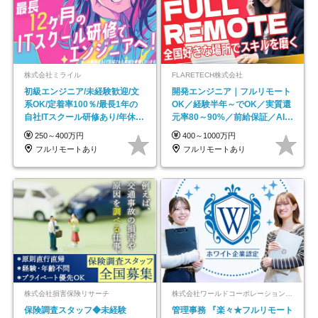
株式会社ミライル
FLARETECH株式会社
初級エンジニア/未経験歓迎/文
開発エンジニア｜フルリモート
系OK/定着率100％/最長1年の
OK／経験半年～でOK／実質還
自社ITスクール研修あり/年休
元率80～90%／前給保証／AI系
130日
など最先端案件多数
250～400万円
400～1000万円
フルリモートあり
フルリモートあり
株式会社損害保険リサーチ
株式会社ワールドコーポレーション 採用事業部【上場グループ】
保険調査スタッフ◆未経験
管理事務 『楽々★フルリモート