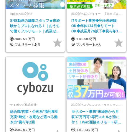
Apollon株式会社
株式会社エスアイイー 【東京プロマーケット上場】
SNS動画の編集スタッフ★未経
ITサポート事務◆完全未経験
験からプロになれる！｜おうち
OK◆年休134日◆リモート
で働くフルリモート｜残業ゼロ
OK◆残業月7h以下◆賞与年3回
で18時退勤◎
◆5年目まで必ず昇給
300～550万円
300～500万円
フルリモートあり
フルリモートあり
サイボウズ株式会社
株式会社コプロコンストラクション【東証プライム上場コプロ・ホールディングス子会社】
総合職/営業・企画系*福利厚生
※サポート事務*未経験から月
充実*時短・在宅など選べる働
収37万円可♪専門スキルが身に
き方*賞与年2回
付く！Web面接＆リモート研修
も充実♪/a
450～850万円
300～1350万円