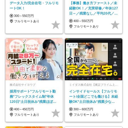
データ入力/完全在宅・フルリモ
【事務】働き方ファースト／未
ートOK！
経験OK！／充実研修／年休127
日～／残業なし／平均20代／リ
300～550万円
モートOK
400～550万円
フルリモートあり
フルリモートあり
株式会社サイヨウブ
ミイダス株式会社【東証プライム上場パーソルグループ】
採用サポート*フルリモート勤
インサイドセールス【フルリモ
務*フレックスタイム制*年休
ート/全国どこでも働ける】未経
120日*土日祝休み*残業ほぼな
験OK*土日祝休み*残業少なめ*
し*育児中社員8割以上
在宅勤務手当あり
400～450万円
300～600万円
フルリモートあり
フルリモートあり