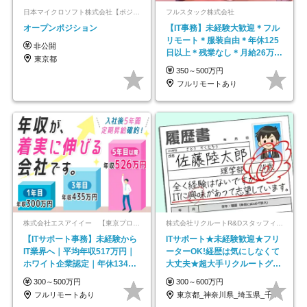
日本マイクロソフト株式会社【ポジションマッチ登録】
フルスタック株式会社
オープンポジション
【IT事務】未経験大歓迎＊フル
リモート＊服装自由＊年休125
非公開
日以上＊残業なし＊月給26万円
東京都
以上
350～500万円
フルリモートあり
株式会社エスアイイー 【東京プロマーケット上場】
株式会社リクルートR&Dスタッフィング【リクルートグループ】
【ITサポート事務】未経験から
ITサポート★未経験歓迎★フリ
IT業界へ｜平均年収517万円｜
ーターOK!経歴は気にしなくて
ホワイト企業認定｜年休134日
大丈夫★超大手リクルートグル
｜リモートOK
ープの正社員/sg
300～500万円
300～600万円
フルリモートあり
東京都_神奈川県_埼玉県_千葉県_大阪府…