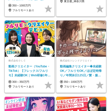
東京都_神奈川県
イル自由／研修充実で安心
350～1000万円
フルリモートあり
株式会社ＯＬＣ
株式会社トレンドクリエイト
動画クリエイター（YouTube・
動画編集クリエイター◆未経験
TikTok）【フレックス/フルリ
OK／フルリモOK／ほぼ定時帰
モ】未経験OK｜Web研修1年間
り／年間休日125日／髪・服・
｜副業OK
ネイル自由／副業OK
300～350万円
350～1000万円
フルリモートあり
フルリモートあり