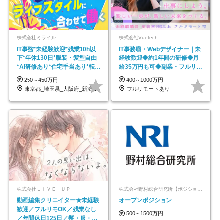
株式会社ミライル
株式会社Vuetech
IT事務*未経験歓迎*残業10h以
IT事務職・Webデザイナー｜未
下*年休130日*服装・髪型自由
経験歓迎◆約1年間の研修◆月
*AI研修あり*住宅手当あり*転勤
給35万円も可◆副業・フルリモ
なし
ート可◆年休126日
250～450万円
400～1000万円
東京都_埼玉県_大阪府_新潟県_福岡県
フルリモートあり
株式会社ＬＩＶＥ ＵＰ
株式会社野村総合研究所【ポジションマッチ登録】
動画編集クリエイター★未経験
オープンポジション
歓迎／フルリモOK／残業なし
500～1500万円
／年間休日125日／髪・服・ネ