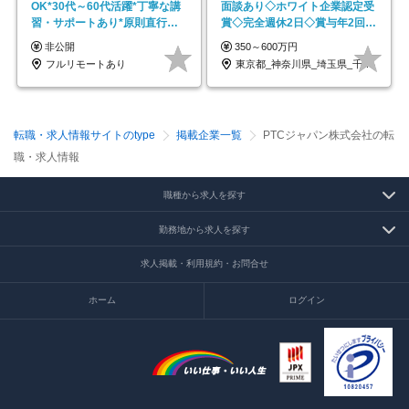
OK*30代～60代活躍*丁寧な講
面談あり◇ホワイト企業認定受
習・サポートあり*原則直行直
賞◇完全週休2日◇賞与年2回
帰／全国募集・業務委託
/p13
非公開
350～600万円
フルリモートあり
東京都_神奈川県_埼玉県_千葉県_大阪府…
転職・求人情報サイトのtype
掲載企業一覧
PTCジャパン株式会社の転
職・求人情報
職種から求人を探す
勤務地から求人を探す
求人掲載・利用規約・お問合せ
ホーム
ログイン