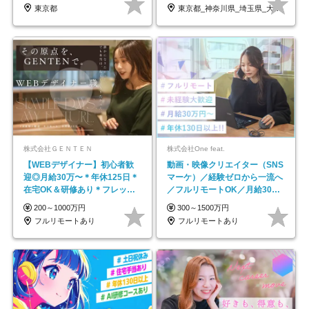
東京都
東京都_神奈川県_埼玉県_大阪府_愛知県…
株式会社ＧＥＮＴＥＮ
株式会社One feat.
【WEBデザイナー】初⼼者歓
動画・映像クリエイター（SNS
迎◎⽉給30万〜＊年休125⽇＊
マーケ）／経験ゼロから一流へ
在宅OK＆研修あり＊フレック
／フルリモートOK／月給30万
ス
円～／年休130日以上
200～1000万円
300～1500万円
フルリモートあり
フルリモートあり