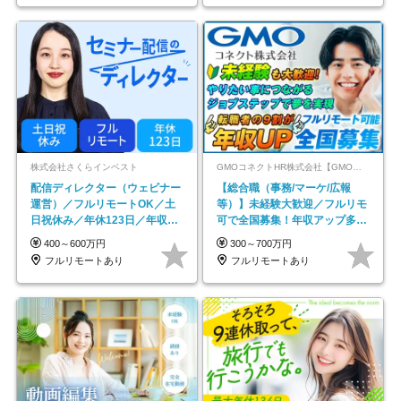
株式会社さくらインベスト
GMOコネクトHR株式会社【GMOインターネットグループ】
配信ディレクター（ウェビナー
【総合職（事務/マーケ/広報
運営）／フルリモートOK／土
等）】未経験大歓迎／フルリモ
日祝休み／年休123日／年収
可で全国募集！年収アップ多数
600万円可
★年休最大130日★
400～600万円
300～700万円
フルリモートあり
フルリモートあり