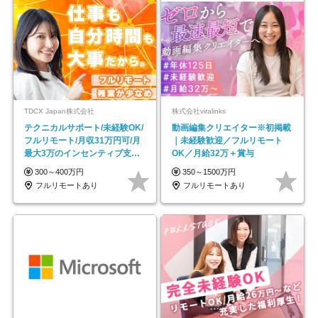
TDCX Japan株式会社
株式会社viralinks
テクニカルサポート/未経験OK/
動画編集クリエイター※初掲載
フルリモート/月収31万円可/月
｜未経験歓迎／フルリモート
最大3万のインセンティブ支給/
OK／月給32万＋賞与
平均年齢33歳
300～400万円
350～1500万円
フルリモートあり
フルリモートあり