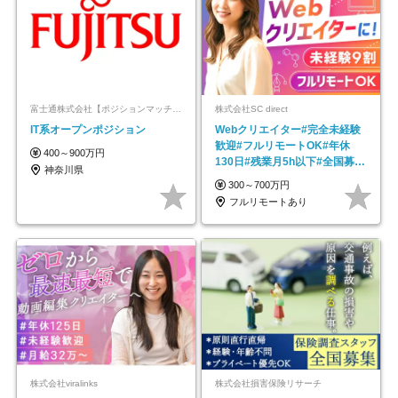
富士通株式会社【ポジションマッチ登録】
株式会社SC direct
IT系オープンポジション
Webクリエイター#完全未経験
歓迎#フルリモートOK#年休
400～900万円
130日#残業月5h以下#全国募集
神奈川県
#最大1年の研修
300～700万円
フルリモートあり
株式会社viralinks
株式会社損害保険リサーチ