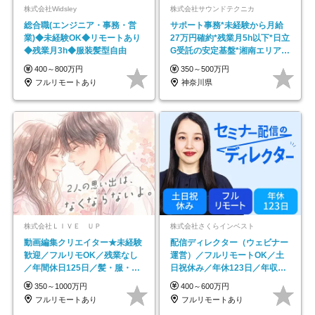
株式会社Widsley
株式会社サウンドテクニカ
総合職(エンジニア・事務・営
サポート事務*未経験から月給
業)◆未経験OK◆リモートあり
27万円確約*残業月5h以下*日立
◆残業月3h◆服装髪型自由
G受託の安定基盤*湘南エリア勤
務
400～800万円
350～500万円
フルリモートあり
神奈川県
株式会社ＬＩＶＥ ＵＰ
株式会社さくらインベスト
動画編集クリエイター★未経験
配信ディレクター（ウェビナー
歓迎／フルリモOK／残業なし
運営）／フルリモートOK／土
／年間休日125日／髪・服・ネ
日祝休み／年休123日／年収
イル自由／研修充実で安心
600万円可
350～1000万円
400～600万円
フルリモートあり
フルリモートあり