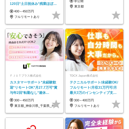
非公開
120日*土日祝休み*残業ほぼな
東京都
し*育児中社員8割以上
400～450万円
フルリモートあり
ＦＪＵＴプラス株式会社
TDCX Japan株式会社
カスタマーサポート*未経験歓
テクニカルサポート/未経験OK/
迎*リモートOK*月27.7万可*賞
フルリモート/月収31万円可/月
与年2回*転勤なし*連休
最大3万のインセンティブ支給/
OK/ZE010232
平均年齢33歳
300～450万円
300～400万円
東京都_神奈川県_千葉県_大阪府_愛知県…
フルリモートあり