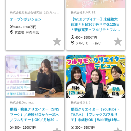
株式会社野村総合研究所【ポジションマッチ登録】
株式会社SUNRISE
オープンポジション
【WEBデザイナー】未経験大
歓迎＊月給30万円＊年休125日
500～1500万円
＊研修充実＊フルリモ＊フルフ
東京都_神奈川県
レックス＊
400～1500万円
フルリモートあり
株式会社One feat.
株式会社ＯＬＣ
動画・映像クリエイター（SNS
動画クリエイター（YouTube・
マーケ）／経験ゼロから一流へ
TikTok）【フレックス/フルリ
／フルリモートOK／月給30万
モ】未経験OK｜Web研修1年間
円～／年休130日以上
｜副業OK
300～1500万円
300～350万円