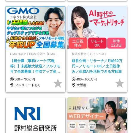
GMOコネクトHR株式会社【GMOインターネットグループ】
株式会社さくらインベスト
【総合職（事務/マーケ/広報
経営企画・リサーチ／月給30万
等）】未経験大歓迎／フルリモ
円～／リモートOK／土日祝休
可で全国募集！年収アップ多数
み／生成AIを活用できる方歓迎
★年休最大130日★
300～700万円
400～600万円
フルリモートあり
大阪府