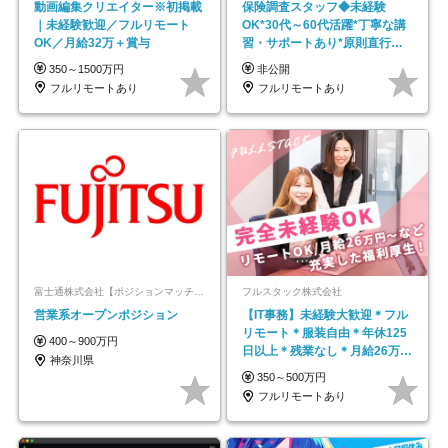
動画編集クリエイター※初掲載
保険調査スタッフ◆未経験
｜未経験歓迎／フルリモート
OK*30代～60代活躍*丁寧な講
OK／月給32万＋賞与
習・サポートあり*原則直行直
帰／全国募集・業務委託
350～1500万円
非公開
フルリモートあり
フルリモートあり
富士通株式会社【ポジションマッチ登録】
フルスタック株式会社
営業系オープンポジション
【IT事務】未経験大歓迎＊フル
リモート＊服装自由＊年休125
400～900万円
日以上＊残業なし＊月給26万円
神奈川県
以上
350～500万円
フルリモートあり