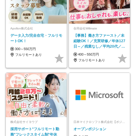
Apollon株式会社
合同会社Willmate
データ入力/完全在宅・フルリモ
【事務】働き方ファースト／未
ートOK！
経験OK！／充実研修／年休127
日～／残業なし／平均20代／リ
300～550万円
モートOK
400～550万円
フルリモートあり
フルリモートあり
株式会社サイヨウブ
日本マイクロソフト株式会社【ポジションマッチ登録】
採用サポート*フルリモート勤
オープンポジション
務*フレックスタイム制*年休