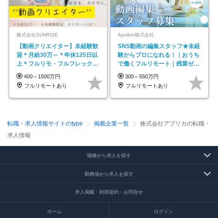
株式会社SUNRISE
Apollon株式会社
【動画クリエイター】未経験歓
SNS動画の編集スタッフ★未経
迎＊月給30万～＊年休125日以
験からプロになれる！｜おうち
上＊フルリモ・フルフレックス
で働くフルリモート｜残業ゼロ
◆10名の採用が決定◆
で18時退勤◎
400～1500万円
300～550万円
フルリモートあり
フルリモートあり
転職・求人情報サイトのtype
掲載企業一覧
株式会社アプリカの転職・
求人情報
職種から求人を探す
勤務地から求人を探す
求人掲載・利用規約・お問合せ
ホーム
ログイン