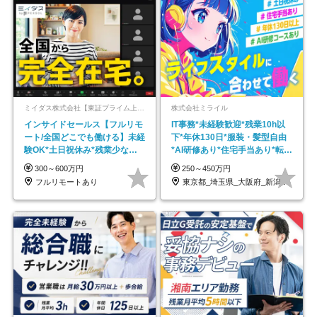
ミイダス株式会社【東証プライム上場パーソルグループ】
株式会社ミライル
インサイドセールス【フルリモ
IT事務*未経験歓迎*残業10h以
ート/全国どこでも働ける】未経
下*年休130日*服装・髪型自由
験OK*土日祝休み*残業少なめ*
*AI研修あり*住宅手当あり*転勤
在宅勤務手当あり
なし
300～600万円
250～450万円
フルリモートあり
東京都_埼玉県_大阪府_新潟県_福岡県